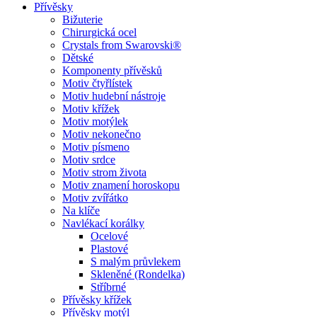
Přívěsky
Bižuterie
Chirurgická ocel
Crystals from Swarovski®
Dětské
Komponenty přívěsků
Motiv čtyřlístek
Motiv hudební nástroje
Motiv křížek
Motiv motýlek
Motiv nekonečno
Motiv písmeno
Motiv srdce
Motiv strom života
Motiv znamení horoskopu
Motiv zvířátko
Na klíče
Navlékací korálky
Ocelové
Plastové
S malým průvlekem
Skleněné (Rondelka)
Stříbrné
Přívěsky křížek
Přívěsky motýl