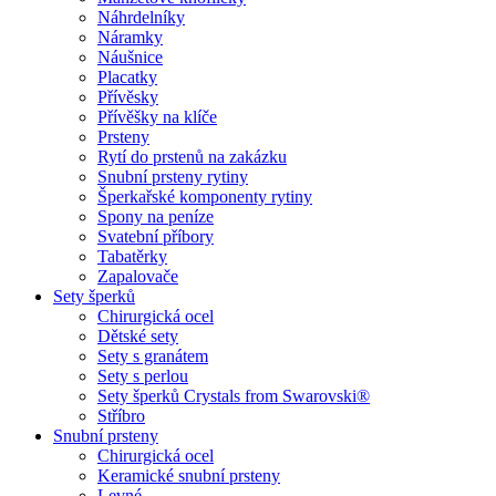
Náhrdelníky
Náramky
Náušnice
Placatky
Přívěsky
Přívěšky na klíče
Prsteny
Rytí do prstenů na zakázku
Snubní prsteny rytiny
Šperkařské komponenty rytiny
Spony na peníze
Svatební příbory
Tabatěrky
Zapalovače
Sety šperků
Chirurgická ocel
Dětské sety
Sety s granátem
Sety s perlou
Sety šperků Crystals from Swarovski®
Stříbro
Snubní prsteny
Chirurgická ocel
Keramické snubní prsteny
Levné