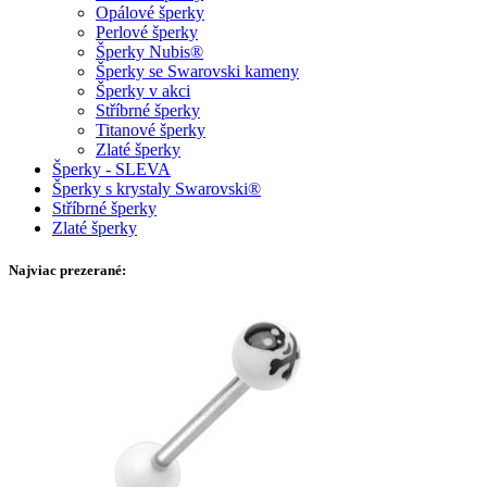
Opálové šperky
Perlové šperky
Šperky Nubis®
Šperky se Swarovski kameny
Šperky v akci
Stříbrné šperky
Titanové šperky
Zlaté šperky
Šperky - SLEVA
Šperky s krystaly Swarovski®
Stříbrné šperky
Zlaté šperky
Najviac prezerané: