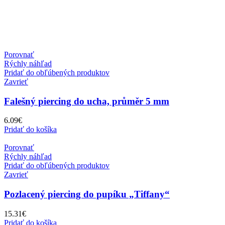
Porovnať
Rýchly náhľad
Pridať do obľúbených produktov
Zavrieť
Falešný piercing do ucha, průměr 5 mm
6.09
€
Pridať do košíka
Porovnať
Rýchly náhľad
Pridať do obľúbených produktov
Zavrieť
Pozlacený piercing do pupíku „Tiffany“
15.31
€
Pridať do košíka