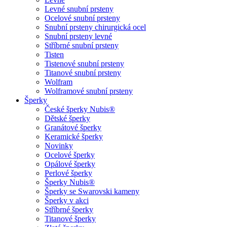
Levné snubní prsteny
Ocelové snubní prsteny
Snubní prsteny chirurgická ocel
Snubní prsteny levné
Stříbrné snubní prsteny
Tisten
Tistenové snubní prsteny
Titanové snubní prsteny
Wolfram
Wolframové snubní prsteny
Šperky
České šperky Nubis®
Dětské šperky
Granátové šperky
Keramické šperky
Novinky
Ocelové šperky
Opálové šperky
Perlové šperky
Šperky Nubis®
Šperky se Swarovski kameny
Šperky v akci
Stříbrné šperky
Titanové šperky