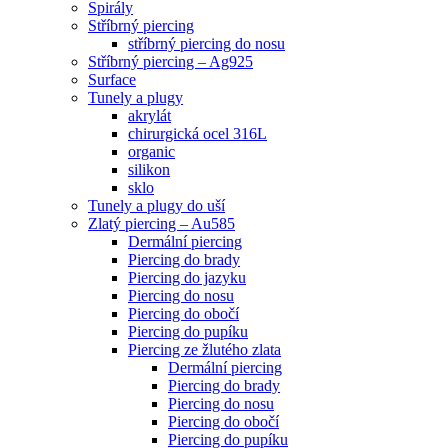
Spirály
Stříbrný piercing
stříbrný piercing do nosu
Stříbrný piercing – Ag925
Surface
Tunely a plugy
akrylát
chirurgická ocel 316L
organic
silikon
sklo
Tunely a plugy do uší
Zlatý piercing – Au585
Dermální piercing
Piercing do brady
Piercing do jazyku
Piercing do nosu
Piercing do obočí
Piercing do pupíku
Piercing ze žlutého zlata
Dermální piercing
Piercing do brady
Piercing do nosu
Piercing do obočí
Piercing do pupíku