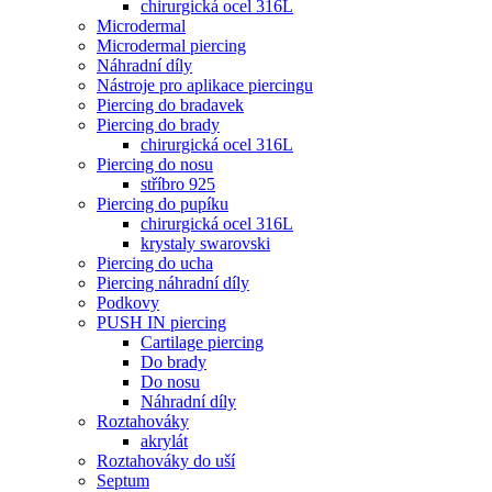
chirurgická ocel 316L
Microdermal
Microdermal piercing
Náhradní díly
Nástroje pro aplikace piercingu
Piercing do bradavek
Piercing do brady
chirurgická ocel 316L
Piercing do nosu
stříbro 925
Piercing do pupíku
chirurgická ocel 316L
krystaly swarovski
Piercing do ucha
Piercing náhradní díly
Podkovy
PUSH IN piercing
Cartilage piercing
Do brady
Do nosu
Náhradní díly
Roztahováky
akrylát
Roztahováky do uší
Septum