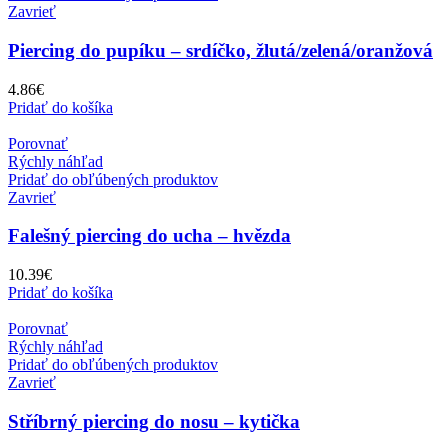
Zavrieť
Piercing do pupíku – srdíčko, žlutá/zelená/oranžová
4.86
€
Pridať do košíka
Porovnať
Rýchly náhľad
Pridať do obľúbených produktov
Zavrieť
Falešný piercing do ucha – hvězda
10.39
€
Pridať do košíka
Porovnať
Rýchly náhľad
Pridať do obľúbených produktov
Zavrieť
Stříbrný piercing do nosu – kytička