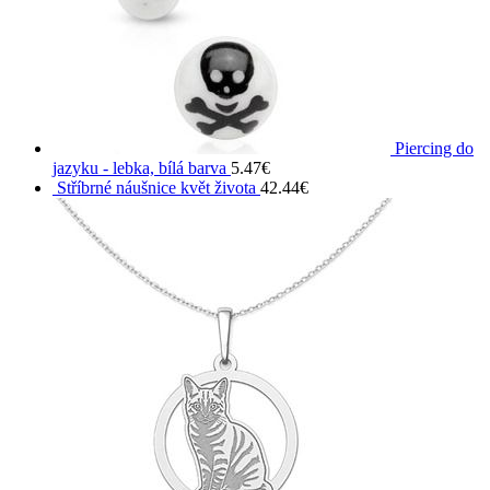
Piercing do
jazyku - lebka, bílá barva
5.47
€
Stříbrné náušnice květ života
42.44
€