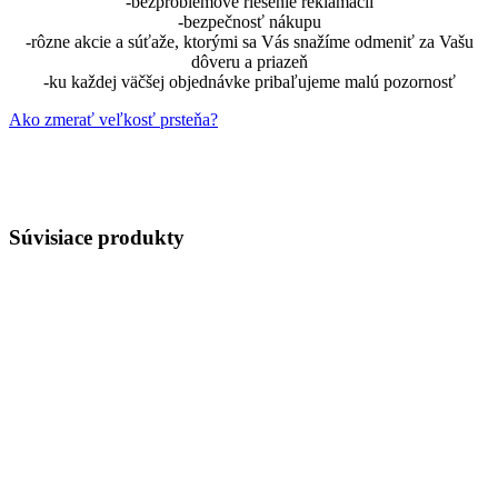
-bezproblémové riešenie reklamácií
-bezpečnosť nákupu
-rôzne akcie a súťaže, ktorými sa Vás snažíme odmeniť za Vašu
dôveru a priazeň
-ku každej väčšej objednávke pribaľujeme malú pozornosť
Ako zmerať veľkosť prsteňa?
Súvisiace produkty