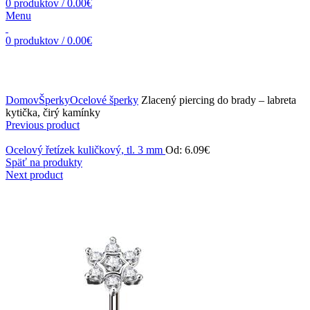
0
produktov
/
0.00
€
Menu
0
produktov
/
0.00
€
Zväčšiť obrázok
Domov
Šperky
Ocelové šperky
Zlacený piercing do brady – labreta
kytička, čirý kamínky
Previous product
Ocelový řetízek kuličkový, tl. 3 mm
Od:
6.09
€
Späť na produkty
Next product