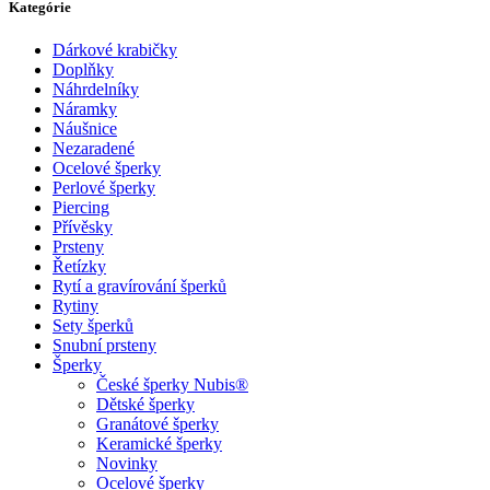
Kategórie
Dárkové krabičky
Doplňky
Náhrdelníky
Náramky
Náušnice
Nezaradené
Ocelové šperky
Perlové šperky
Piercing
Přívěsky
Prsteny
Řetízky
Rytí a gravírování šperků
Rytiny
Sety šperků
Snubní prsteny
Šperky
České šperky Nubis®
Dětské šperky
Granátové šperky
Keramické šperky
Novinky
Ocelové šperky