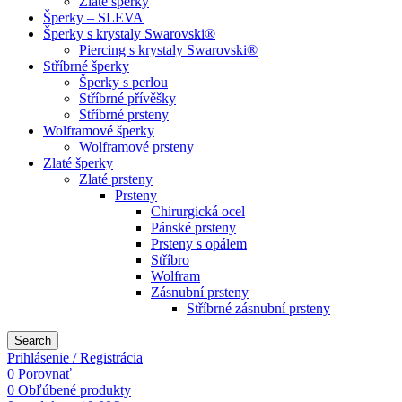
Zlaté šperky
Šperky – SLEVA
Šperky s krystaly Swarovski®
Piercing s krystaly Swarovski®
Stříbrné šperky
Šperky s perlou
Stříbrné přívěšky
Stříbrné prsteny
Wolframové šperky
Wolframové prsteny
Zlaté šperky
Zlaté prsteny
Prsteny
Chirurgická ocel
Pánské prsteny
Prsteny s opálem
Stříbro
Wolfram
Zásnubní prsteny
Stříbrné zásnubní prsteny
Search
Prihlásenie / Registrácia
0
Porovnať
0
Obľúbené produkty