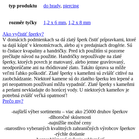
typ produktu
do brady
,
piercing
rozměr tyčky
1,2 x 6 mm
,
1,2 x 8 mm
Ako vyčistiť šperky?
V domácich podmienkach sa dá zlatý šperk čistiť prípravkami, ktoré
sa dajú kúpiť v klenotníctvach, alebo aj v predajniach drogérie. Sú
to čistiace kvapaliny a handričky. Pred ich použitím si pozorne
prečítajte návod na použitie. Handričky nepoužívajte na zlaté
šperky, ktorých povrch je matovaný, alebo jemne gravírovaný,
neodporúčame ani na rhódiované zlato. Takáto úprava sa môže
veľmi ľahko poškodiť. Zlaté šperky s kameňmi sú zvlášť citlivé na
zaobchádzanie. Niektoré kamene sú do zlatého šperku len lepené a
pri neopatrnom používaní môžu vypadnúť. Zlaté šperky s kameňmi
a perlami nevkladajte do horúcej vody. U niektorých kameňov je
potrebná zvlášť veľká opatrnosť!
Prečo my?
-najširší výber sortimentu – viac ako 25000 druhov šperkov
-dlhoročné skúsenosti
-najnižšie možné ceny
-starostlivo vyberaných kvalitných zahraničných výrobcov šperkov
-rýchle dodanie