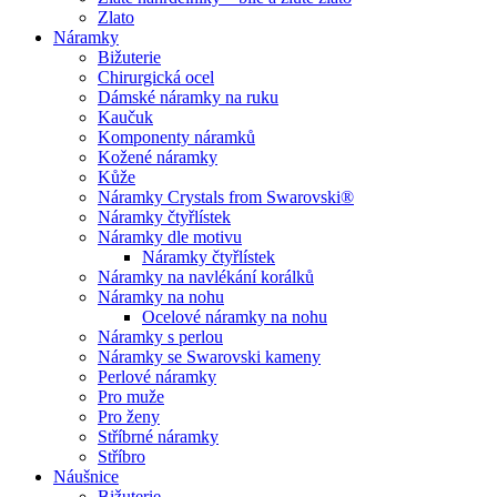
Zlato
Náramky
Bižuterie
Chirurgická ocel
Dámské náramky na ruku
Kaučuk
Komponenty náramků
Kožené náramky
Kůže
Náramky Crystals from Swarovski®
Náramky čtyřlístek
Náramky dle motivu
Náramky čtyřlístek
Náramky na navlékání korálků
Náramky na nohu
Ocelové náramky na nohu
Náramky s perlou
Náramky se Swarovski kameny
Perlové náramky
Pro muže
Pro ženy
Stříbrné náramky
Stříbro
Náušnice
Bižuterie