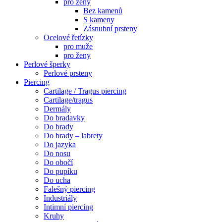
pro ženy
Bez kamenů
S kameny
Zásnubní prsteny
Ocelové řetízky
pro muže
pro ženy
Perlové šperky
Perlové prsteny
Piercing
Cartilage / Tragus piercing
Cartilage/tragus
Dermály
Do bradavky
Do brady
Do brady – labrety
Do jazyka
Do nosu
Do obočí
Do pupíku
Do ucha
Falešný piercing
Industriály
Intimní piercing
Kruhy