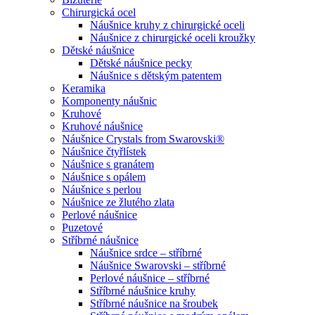
Chirurgická ocel
Náušnice kruhy z chirurgické oceli
Náušnice z chirurgické oceli kroužky
Dětské náušnice
Dětské náušnice pecky
Náušnice s dětským patentem
Keramika
Komponenty náušnic
Kruhové
Kruhové náušnice
Náušnice Crystals from Swarovski®
Náušnice čtyřlístek
Náušnice s granátem
Náušnice s opálem
Náušnice s perlou
Náušnice ze žlutého zlata
Perlové náušnice
Puzetové
Stříbrné náušnice
Náušnice srdce – stříbrné
Náušnice Swarovski – stříbrné
Perlové náušnice – stříbrné
Stříbrné náušnice kruhy
Stříbrné náušnice na šroubek