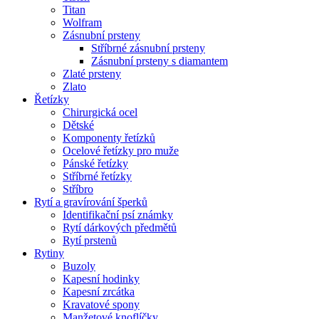
Titan
Wolfram
Zásnubní prsteny
Stříbrné zásnubní prsteny
Zásnubní prsteny s diamantem
Zlaté prsteny
Zlato
Řetízky
Chirurgická ocel
Dětské
Komponenty řetízků
Ocelové řetízky pro muže
Pánské řetízky
Stříbrné řetízky
Stříbro
Rytí a gravírování šperků
Identifikační psí známky
Rytí dárkových předmětů
Rytí prstenů
Rytiny
Buzoly
Kapesní hodinky
Kapesní zrcátka
Kravatové spony
Manžetové knoflíčky