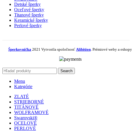
Detské šperky
Oceľové šperky
Titanové šperky
Keramické šperky
Perlové šperky
Šperkovnička
2021 Vytvorila spoločnosť
Alibition
. Prémiové weby a eshopy
Search
Menu
Kategórie
ZLATÉ
STRIEBORNÉ
TITÁNOVÉ
WOLFRAMOVÉ
Swarovski®
OCELOVÉ
PERLOVÉ