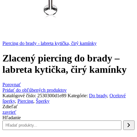
Piercing do brady - labreta kytička, čirý kamínky
Zlacený piercing do brady –
labreta kytička, čirý kamínky
Porovnať
Pridať do obľúbených produktov
Katalógové číslo:
2530300d1e89
Kategórie:
Do brady
,
Ocelové
šperky
,
Piercing
,
Šperky
Zdieľať
zavrieť
Hľadanie