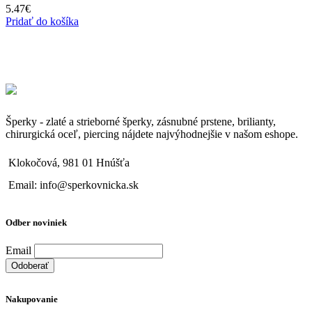
5.47
€
Pridať do košíka
Šperky - zlaté a strieborné šperky, zásnubné prstene, brilianty,
chirurgická oceľ, piercing nájdete najvýhodnejšie v našom eshope.
Klokočová, 981 01 Hnúšťa
Email: info@sperkovnicka.sk
Odber noviniek
Email
Nakupovanie