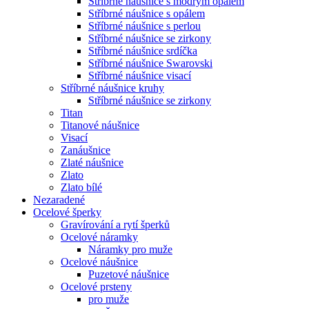
Stříbrné náušnice s modrým opálem
Stříbrné náušnice s opálem
Stříbrné náušnice s perlou
Stříbrné náušnice se zirkony
Stříbrné náušnice srdíčka
Stříbrné náušnice Swarovski
Stříbrné náušnice visací
Stříbrné náušnice kruhy
Stříbrné náušnice se zirkony
Titan
Titanové náušnice
Visací
Zanáušnice
Zlaté náušnice
Zlato
Zlato bílé
Nezaradené
Ocelové šperky
Gravírování a rytí šperků
Ocelové náramky
Náramky pro muže
Ocelové náušnice
Puzetové náušnice
Ocelové prsteny
pro muže