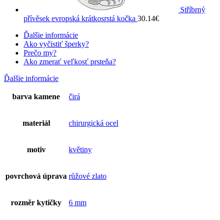
Stříbrný
přívěsek evropská krátkosrstá kočka
30.14
€
Ďalšie informácie
Ako vyčistiť šperky?
Prečo my?
Ako zmerať veľkosť prsteňa?
Ďalšie informácie
barva kamene
čirá
materiál
chirurgická ocel
motiv
květiny
povrchová úprava
růžové zlato
rozměr kytičky
6 mm