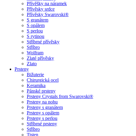
Přívěšky na náramek
Přívěsky srdce
Přívěsky Swarovski®
S granátem
S opálem
S perlou
S rytinou
Stříbrné přívěsky
Stříbro
Wolfram
Zlaté přívěsky
Zlato
Prsteny
Bižuterie
Chirurgická ocel
Keramika
Pánské prsteny
Prsteny Crystals from Swarovski®
Prsteny na nohu
Prsteny s granátem
Prsteny s opálem
Prsteny s perlou
Stříbrné prsteny
Stříbro
Tisten