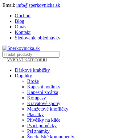
Email:
info@sperkovnicka.sk
Obchod
Blog
O nás
Kontakt
Sledovanie objednávky
VYBRAŤ KATEGÓRIU
Dárkové krabičky
Doplňky
Brože
Kapesní hodinky
Kapesní zrcátka
Kompasy
Kravatové spony
Manžetové knoflíčky
Placatky
Přívěšky na klíče
Psací pomůcky
Psí známky
Šperkařské komponenty