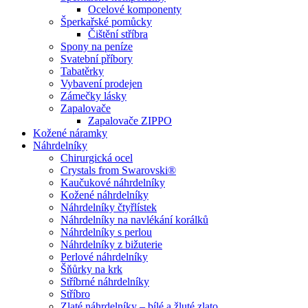
Ocelové komponenty
Šperkařské pomůcky
Čištění stříbra
Spony na peníze
Svatební příbory
Tabatěrky
Vybavení prodejen
Zámečky lásky
Zapalovače
Zapalovače ZIPPO
Kožené náramky
Náhrdelníky
Chirurgická ocel
Crystals from Swarovski®
Kaučukové náhrdelníky
Kožené náhrdelníky
Náhrdelníky čtyřlístek
Náhrdelníky na navlékání korálků
Náhrdelníky s perlou
Náhrdelníky z bižuterie
Perlové náhrdelníky
Šňůrky na krk
Stříbrné náhrdelníky
Stříbro
Zlaté náhrdelníky – bílé a žluté zlato