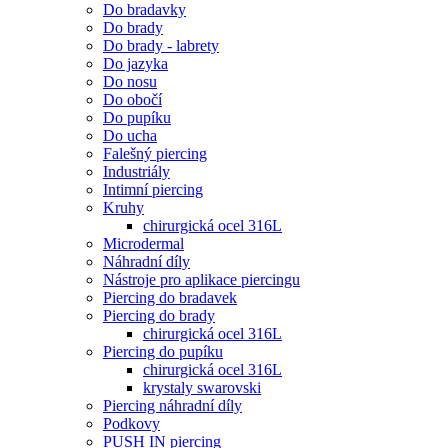
Do bradavky
Do brady
Do brady - labrety
Do jazyka
Do nosu
Do obočí
Do pupíku
Do ucha
Falešný piercing
Industriály
Intimní piercing
Kruhy
chirurgická ocel 316L
Microdermal
Náhradní díly
Nástroje pro aplikace piercingu
Piercing do bradavek
Piercing do brady
chirurgická ocel 316L
Piercing do pupíku
chirurgická ocel 316L
krystaly swarovski
Piercing náhradní díly
Podkovy
PUSH IN piercing