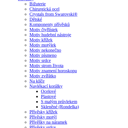
Bižuterie
Chirurgická ocel
Crystals from Swarovski®
Dětské
Komponenty přívěsků
Motiv čtyřlístek
Motiv hudební nástroje
Motiv křížek
Motiv motýlek
Motiv nekonečno
Motiv písmeno
Motiv srdce
Motiv strom života
Motiv znamení horoskopu
Motiv zvířátko
Na klíče
Navlékací korálky
Ocelové
Plastové
S malým průvlekem
Skleněné (Rondelka)
Přívěsky křížek
Přívěsky motýl
Přívěšky na náramek
Přívěsky srdce