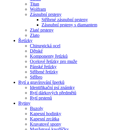
Titan
Wolfram
Zásnubní prsteny
Stříbrné zásnubní prsteny
Zásnubní prsteny s diamantem
Zlaté prsteny
Zlato
Řetízky
Chirurgická ocel
Dětské
Komponenty řetízků
Ocelové řetízky pro muže
Pánské řetízky
Stříbrné řetízky
Stříbro
Rytí a gravírování šperků
Identifikační psí známky
Rytí dárkových předmětů
Rytí prstenů
Rytiny
Buzoly
Kapesní hodinky
Kapesní zrcátka
Kravatové spony
Manžetové knoflíčky