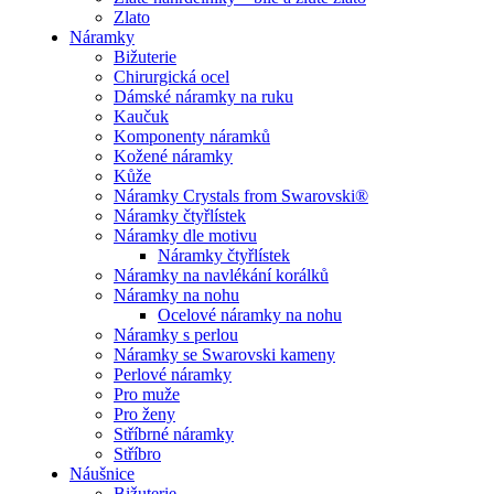
Zlato
Náramky
Bižuterie
Chirurgická ocel
Dámské náramky na ruku
Kaučuk
Komponenty náramků
Kožené náramky
Kůže
Náramky Crystals from Swarovski®
Náramky čtyřlístek
Náramky dle motivu
Náramky čtyřlístek
Náramky na navlékání korálků
Náramky na nohu
Ocelové náramky na nohu
Náramky s perlou
Náramky se Swarovski kameny
Perlové náramky
Pro muže
Pro ženy
Stříbrné náramky
Stříbro
Náušnice
Bižuterie