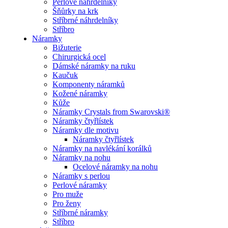
Perlové náhrdelníky
Šňůrky na krk
Stříbrné náhrdelníky
Stříbro
Náramky
Bižuterie
Chirurgická ocel
Dámské náramky na ruku
Kaučuk
Komponenty náramků
Kožené náramky
Kůže
Náramky Crystals from Swarovski®
Náramky čtyřlístek
Náramky dle motivu
Náramky čtyřlístek
Náramky na navlékání korálků
Náramky na nohu
Ocelové náramky na nohu
Náramky s perlou
Perlové náramky
Pro muže
Pro ženy
Stříbrné náramky
Stříbro