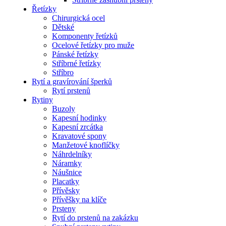
Řetízky
Chirurgická ocel
Dětské
Komponenty řetízků
Ocelové řetízky pro muže
Pánské řetízky
Stříbrné řetízky
Stříbro
Rytí a gravírování šperků
Rytí prstenů
Rytiny
Buzoly
Kapesní hodinky
Kapesní zrcátka
Kravatové spony
Manžetové knoflíčky
Náhrdelníky
Náramky
Náušnice
Placatky
Přívěsky
Přívěšky na klíče
Prsteny
Rytí do prstenů na zakázku