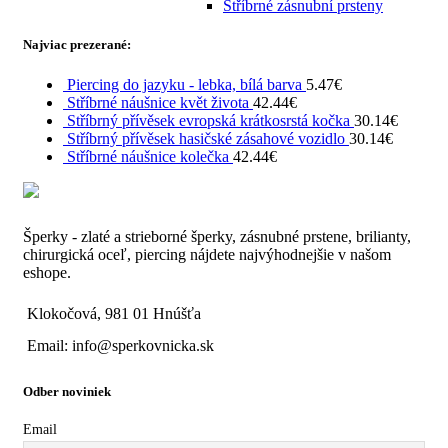
Stříbrné zásnubní prsteny
Najviac prezerané:
Piercing do jazyku - lebka, bílá barva
5.47
€
Stříbrné náušnice květ života
42.44
€
Stříbrný přívěsek evropská krátkosrstá kočka
30.14
€
Stříbrný přívěsek hasičské zásahové vozidlo
30.14
€
Stříbrné náušnice kolečka
42.44
€
Šperky - zlaté a strieborné šperky, zásnubné prstene, brilianty,
chirurgická oceľ, piercing nájdete najvýhodnejšie v našom
eshope.
Klokočová, 981 01 Hnúšťa
Email: info@sperkovnicka.sk
Odber noviniek
Email