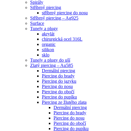
Spirály
Stříbrný piercing
stříbrný piercing do nosu
Stříbrný piercing – Ag925
Surface
Tunely a plugy
akrylát
chirurgická ocel 316L
organic
silikon
sklo
Tunely a plugy do uší
Zlatý piercing – Au585
Dermální piercing
Piercing do brady
Piercing do jazyku
Piercing do nosu
Piercing do obočí
Piercing do pupíku
Piercing ze žlutého zlata
Dermální piercing
Piercing do brady
Piercing do nosu
Piercing do obočí
Piercing do pupíku