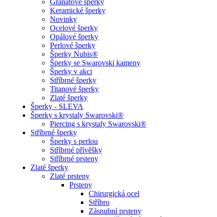
Granátové šperky
Keramické šperky
Novinky
Ocelové šperky
Opálové šperky
Perlové šperky
Šperky Nubis®
Šperky se Swarovski kameny
Šperky v akci
Stříbrné šperky
Titanové šperky
Zlaté šperky
Šperky - SLEVA
Šperky s krystaly Swarovski®
Piercing s krystaly Swarovski®
Stříbrné šperky
Šperky s perlou
Stříbrné přívěšky
Stříbrné prsteny
Zlaté šperky
Zlaté prsteny
Prsteny
Chirurgická ocel
Stříbro
Zásnubní prsteny