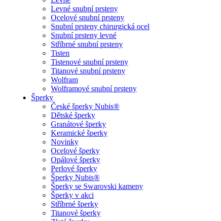
Levné snubní prsteny
Ocelové snubní prsteny
Snubní prsteny chirurgická ocel
Snubní prsteny levné
Stříbrné snubní prsteny
Tisten
Tistenové snubní prsteny
Titanové snubní prsteny
Wolfram
Wolframové snubní prsteny
Šperky
České šperky Nubis®
Dětské šperky
Granátové šperky
Keramické šperky
Novinky
Ocelové šperky
Opálové šperky
Perlové šperky
Šperky Nubis®
Šperky se Swarovski kameny
Šperky v akci
Stříbrné šperky
Titanové šperky