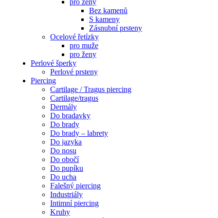
pro ženy
Bez kamenů
S kameny
Zásnubní prsteny
Ocelové řetízky
pro muže
pro ženy
Perlové šperky
Perlové prsteny
Piercing
Cartilage / Tragus piercing
Cartilage/tragus
Dermály
Do bradavky
Do brady
Do brady – labrety
Do jazyka
Do nosu
Do obočí
Do pupíku
Do ucha
Falešný piercing
Industriály
Intimní piercing
Kruhy