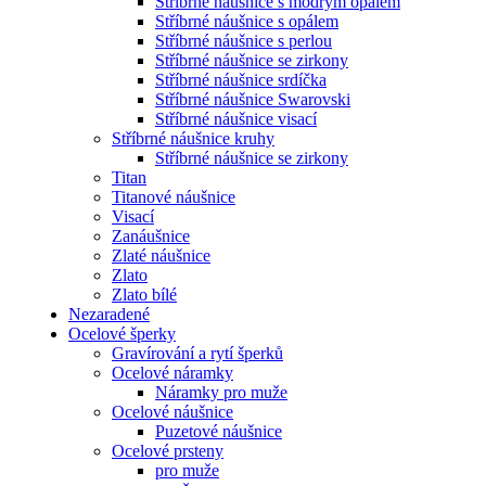
Stříbrné náušnice s modrým opálem
Stříbrné náušnice s opálem
Stříbrné náušnice s perlou
Stříbrné náušnice se zirkony
Stříbrné náušnice srdíčka
Stříbrné náušnice Swarovski
Stříbrné náušnice visací
Stříbrné náušnice kruhy
Stříbrné náušnice se zirkony
Titan
Titanové náušnice
Visací
Zanáušnice
Zlaté náušnice
Zlato
Zlato bílé
Nezaradené
Ocelové šperky
Gravírování a rytí šperků
Ocelové náramky
Náramky pro muže
Ocelové náušnice
Puzetové náušnice
Ocelové prsteny
pro muže