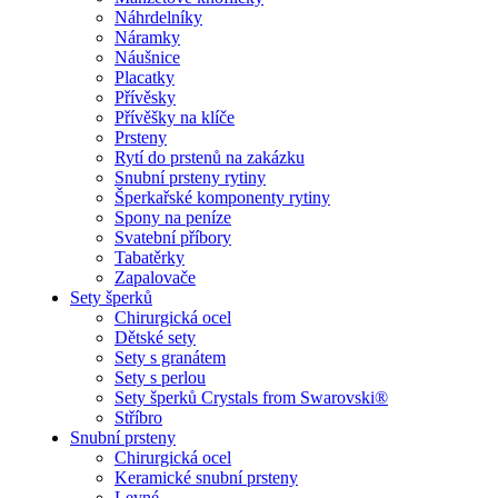
Náhrdelníky
Náramky
Náušnice
Placatky
Přívěsky
Přívěšky na klíče
Prsteny
Rytí do prstenů na zakázku
Snubní prsteny rytiny
Šperkařské komponenty rytiny
Spony na peníze
Svatební příbory
Tabatěrky
Zapalovače
Sety šperků
Chirurgická ocel
Dětské sety
Sety s granátem
Sety s perlou
Sety šperků Crystals from Swarovski®
Stříbro
Snubní prsteny
Chirurgická ocel
Keramické snubní prsteny
Levné