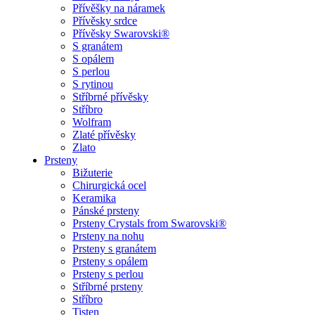
Přívěšky na náramek
Přívěsky srdce
Přívěsky Swarovski®
S granátem
S opálem
S perlou
S rytinou
Stříbrné přívěsky
Stříbro
Wolfram
Zlaté přívěsky
Zlato
Prsteny
Bižuterie
Chirurgická ocel
Keramika
Pánské prsteny
Prsteny Crystals from Swarovski®
Prsteny na nohu
Prsteny s granátem
Prsteny s opálem
Prsteny s perlou
Stříbrné prsteny
Stříbro
Tisten