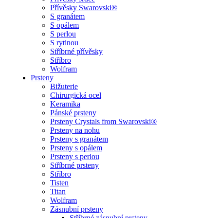
Přívěsky Swarovski®
S granátem
S opálem
S perlou
S rytinou
Stříbrné přívěsky
Stříbro
Wolfram
Prsteny
Bižuterie
Chirurgická ocel
Keramika
Pánské prsteny
Prsteny Crystals from Swarovski®
Prsteny na nohu
Prsteny s granátem
Prsteny s opálem
Prsteny s perlou
Stříbrné prsteny
Stříbro
Tisten
Titan
Wolfram
Zásnubní prsteny
Stříbrné zásnubní prsteny