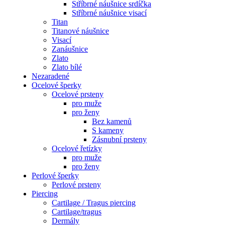
Stříbrné náušnice srdíčka
Stříbrné náušnice visací
Titan
Titanové náušnice
Visací
Zanáušnice
Zlato
Zlato bílé
Nezaradené
Ocelové šperky
Ocelové prsteny
pro muže
pro ženy
Bez kamenů
S kameny
Zásnubní prsteny
Ocelové řetízky
pro muže
pro ženy
Perlové šperky
Perlové prsteny
Piercing
Cartilage / Tragus piercing
Cartilage/tragus
Dermály