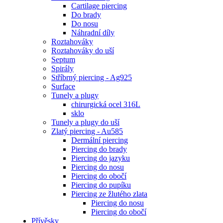
Cartilage piercing
Do brady
Do nosu
Náhradní díly
Roztahováky
Roztahováky do uší
Septum
Spirály
Stříbrný piercing - Ag925
Surface
Tunely a plugy
chirurgická ocel 316L
sklo
Tunely a plugy do uší
Zlatý piercing - Au585
Dermální piercing
Piercing do brady
Piercing do jazyku
Piercing do nosu
Piercing do obočí
Piercing do pupíku
Piercing ze žlutého zlata
Piercing do nosu
Piercing do obočí
Přívěsky