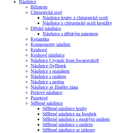
Náušnice
Bižuterie
Chirurgická ocel
Náušnice kruhy z chirurgické oceli
Náušnice z chirurgické oceli kroužky
Dětské náušnice
Náušnice s dětským patentem
Keramika
Komponenty náušnic
Kruhové
Kruhové náušnice
Náušnice Crystals from Swarovski®
Náušnice čtyřlístek
Náušnice s granátem
Náušnice s opálem
Náušnice s perlou
Náušnice ze žlutého zlata
Perlové náušnice
Puzetové
Stříbrné náušnice
Stříbrné náušnice kruhy
Stříbrné náušnice na šroubek
Stříbrné náušnice s modrým opálem
Stříbrné náušnice s opálem
Stříbrné náušnice se zirkony