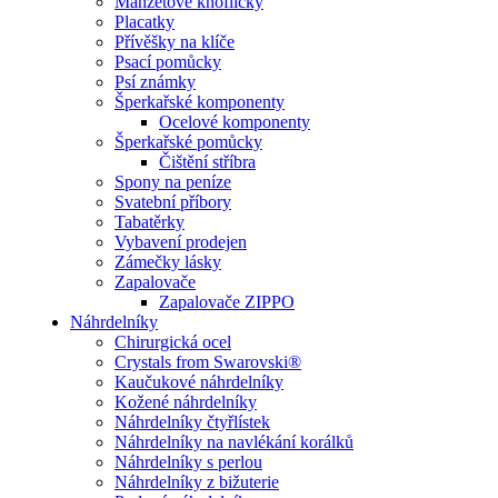
Manžetové knoflíčky
Placatky
Přívěšky na klíče
Psací pomůcky
Psí známky
Šperkařské komponenty
Ocelové komponenty
Šperkařské pomůcky
Čištění stříbra
Spony na peníze
Svatební příbory
Tabatěrky
Vybavení prodejen
Zámečky lásky
Zapalovače
Zapalovače ZIPPO
Náhrdelníky
Chirurgická ocel
Crystals from Swarovski®
Kaučukové náhrdelníky
Kožené náhrdelníky
Náhrdelníky čtyřlístek
Náhrdelníky na navlékání korálků
Náhrdelníky s perlou
Náhrdelníky z bižuterie