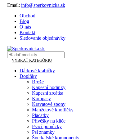
Email:
info@sperkovnicka.sk
Obchod
Blog
O nás
Kontakt
Sledovanie objednávky
VYBRAŤ KATEGÓRIU
Dárkové krabičky
Doplňky
Brože
Kapesní hodinky
Kapesní zrcátka
Kompasy
Kravatové spony
Manžetové knoflíčky
Placatky
Přívěšky na klíče
Psací pomůcky
Psí známky
Šperkařské komponenty