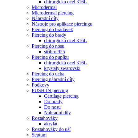
chirurgická ocel 316L
Microdermal
Microdermal piercing
Náhradní díly
Nástroje pro aplikace piercingu
Piercing do bradavek
Piercing do brady
chirurgická ocel 316L
Piercing do nosu
stříbro 925
Piercing do pupíku
chirurgická ocel 316L
krystaly swarovski
Piercing do ucha
Piercing náhradní díly
Podkovy
PUSH IN piercing
Cartilage piercing
Do brady
Do nosu
Náhradní díly
Roztahováky
akrylát
Roztahováky do uší
Septum