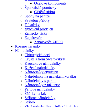
Ocelové komponenty
Šperkařské pomůcky
Čištění stříbra
Spony na peníze
Svatební příbory
Tabatěrky
Vybavení prodejen
Zámečky lásky
Zapalovače
Zapalovače ZIPPO
Kožené náramky
Náhrdelníky
Chirurgická ocel
Crystals from Swarovski®
Kaučukové náhrdelníky
Kožené náhrdelníky
Náhrdelníky čtyřlístek
Náhrdelníky na navlékání korálků
Náhrdelníky s perlou
Náhrdelníky z bižuterie
Perlové náhrdelníky
Šňůrky na krk
Stříbrné náhrdelníky
Stříbro
Zlaté náhrdelníky – bílé a žluté zlato