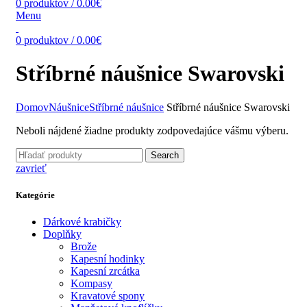
0
produktov
/
0.00
€
Menu
0
produktov
/
0.00
€
Stříbrné náušnice Swarovski
Domov
Náušnice
Stříbrné náušnice
Stříbrné náušnice Swarovski
Neboli nájdené žiadne produkty zodpovedajúce vášmu výberu.
Search
zavrieť
Kategórie
Dárkové krabičky
Doplňky
Brože
Kapesní hodinky
Kapesní zrcátka
Kompasy
Kravatové spony