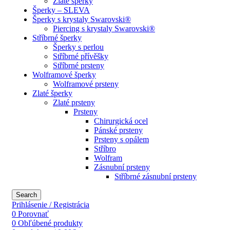
Zlaté šperky
Šperky – SLEVA
Šperky s krystaly Swarovski®
Piercing s krystaly Swarovski®
Stříbrné šperky
Šperky s perlou
Stříbrné přívěšky
Stříbrné prsteny
Wolframové šperky
Wolframové prsteny
Zlaté šperky
Zlaté prsteny
Prsteny
Chirurgická ocel
Pánské prsteny
Prsteny s opálem
Stříbro
Wolfram
Zásnubní prsteny
Stříbrné zásnubní prsteny
Search
Prihlásenie / Registrácia
0
Porovnať
0
Obľúbené produkty