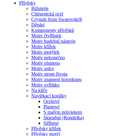
Přívěsky
Bižuterie
Chirurgická ocel
Crystals from Swarovski®
Dětské
Komponenty přívěsků
Motiv čtyřlístek
Motiv hudební nástroje
Motiv křížek
Motiv motýlek
Motiv nekonečno
Motiv písmeno
Motiv srdce
Motiv strom života
Motiv znamení horoskopu
Motiv zvířátko
Na klíče
Navlékací korálky
Ocelové
Plastové
S malým průvlekem
Skleněné (Rondelka)
Stříbrné
Přívěsky křížek
Přívěsky motýl