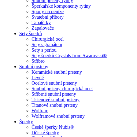
Snubní prsteny rytiny
Šperkařské komponenty rytiny
Spony na peníze
Svatební příbory
Tabatěrky
Zapalovače
Sety šperků
Chirurgická ocel
Sety s granátem
Sety s perlou
Sety šperků Crystals from Swarovski®
Stříbro
Snubní prsteny
Keramické snubní prsteny
Levné
Ocelové snubní prsteny
Snubní prsteny chirurgická ocel
Stříbrné snubní prsteny
Tistenové snubní prsteny
Titanové snubní prsteny
Wolfram
Wolframové snubní prsteny
Šperky
České šperky Nubis®
Dětské šperky