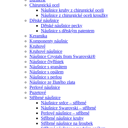
Chirurgická ocel
Náušnice kruhy z chirurgické oceli
Náušnice z chirurgické oceli kroužky
Dětské náušnice
Dětské náušnice pecky
Náušnice s dětským patentem
Keramika
Komponenty náušnic
Kruhové
Kruhové náušnice
Náušnice Crystals from Swarovski®
Náušnice čtyřlístek
Náušnice s granátem
Náušnice s opálem
Náušnice s perlou
Náušnice ze žlutého zlata
Perlové náušnice
Puzetové
Stříbrné náušnice
Náušnice srdce – stříbrné
Náušnice Swarovski – stříbrné
Perlové náušnice – stříbrné
Stříbrné náušnice kruhy
Stříbrné náušnice na šroubek