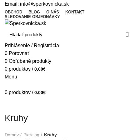
Email:
info@sperkovnicka.sk
OBCHOD
BLOG
O NÁS
KONTAKT
SLEDOVANIE OBJEDNÁVKY
Prihlásenie / Registrácia
0
Porovnať
0
Obľúbené produkty
0
produktov
/
0.00
€
Menu
0
produktov
/
0.00
€
Kruhy
Domov
Piercing
Kruhy