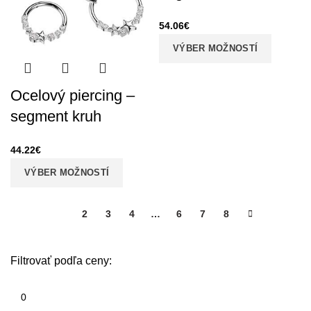
54.06
€
VÝBER MOŽNOSTÍ
Ocelový piercing –
segment kruh
44.22
€
VÝBER MOŽNOSTÍ
1
2
3
4
…
6
7
8
Filtrovať podľa ceny:
Minimálna
cena