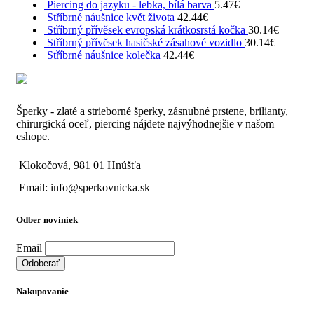
Piercing do jazyku - lebka, bílá barva
5.47
€
Stříbrné náušnice květ života
42.44
€
Stříbrný přívěsek evropská krátkosrstá kočka
30.14
€
Stříbrný přívěsek hasičské zásahové vozidlo
30.14
€
Stříbrné náušnice kolečka
42.44
€
Šperky - zlaté a strieborné šperky, zásnubné prstene, brilianty,
chirurgická oceľ, piercing nájdete najvýhodnejšie v našom
eshope.
Klokočová, 981 01 Hnúšťa
Email: info@sperkovnicka.sk
Odber noviniek
Email
Nakupovanie