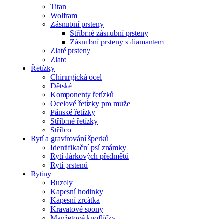
Titan
Wolfram
Zásnubní prsteny
Stříbrné zásnubní prsteny
Zásnubní prsteny s diamantem
Zlaté prsteny
Zlato
Řetízky
Chirurgická ocel
Dětské
Komponenty řetízků
Ocelové řetízky pro muže
Pánské řetízky
Stříbrné řetízky
Stříbro
Rytí a gravírování šperků
Identifikační psí známky
Rytí dárkových předmětů
Rytí prstenů
Rytiny
Buzoly
Kapesní hodinky
Kapesní zrcátka
Kravatové spony
Manžetové knoflíčky