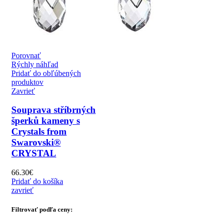
Porovnať
Rýchly náhľad
Pridať do obľúbených
produktov
Zavrieť
Souprava stříbrných
šperků kameny s
Crystals from
Swarovski®
CRYSTAL
66.30
€
Pridať do košíka
zavrieť
Filtrovať podľa ceny: