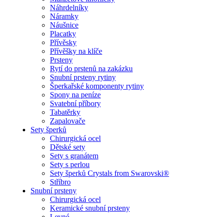
Náhrdelníky
Náramky
Náušnice
Placatky
Přívěsky
Přívěšky na klíče
Prsteny
Rytí do prstenů na zakázku
Snubní prsteny rytiny
Šperkařské komponenty rytiny
Spony na peníze
Svatební příbory
Tabatěrky
Zapalovače
Sety šperků
Chirurgická ocel
Dětské sety
Sety s granátem
Sety s perlou
Sety šperků Crystals from Swarovski®
Stříbro
Snubní prsteny
Chirurgická ocel
Keramické snubní prsteny
Levné