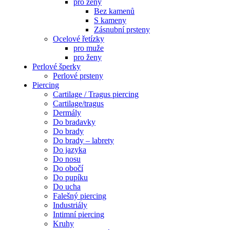
pro ženy
Bez kamenů
S kameny
Zásnubní prsteny
Ocelové řetízky
pro muže
pro ženy
Perlové šperky
Perlové prsteny
Piercing
Cartilage / Tragus piercing
Cartilage/tragus
Dermály
Do bradavky
Do brady
Do brady – labrety
Do jazyka
Do nosu
Do obočí
Do pupíku
Do ucha
Falešný piercing
Industriály
Intimní piercing
Kruhy