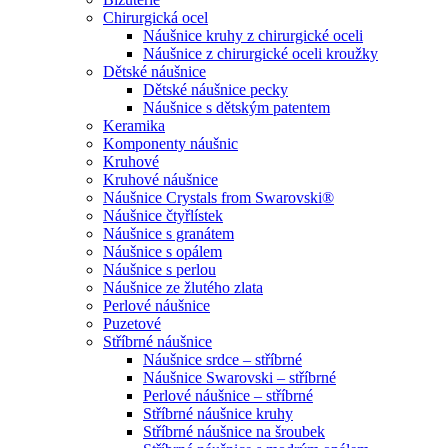
Chirurgická ocel
Náušnice kruhy z chirurgické oceli
Náušnice z chirurgické oceli kroužky
Dětské náušnice
Dětské náušnice pecky
Náušnice s dětským patentem
Keramika
Komponenty náušnic
Kruhové
Kruhové náušnice
Náušnice Crystals from Swarovski®
Náušnice čtyřlístek
Náušnice s granátem
Náušnice s opálem
Náušnice s perlou
Náušnice ze žlutého zlata
Perlové náušnice
Puzetové
Stříbrné náušnice
Náušnice srdce – stříbrné
Náušnice Swarovski – stříbrné
Perlové náušnice – stříbrné
Stříbrné náušnice kruhy
Stříbrné náušnice na šroubek