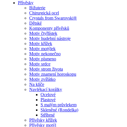
Přívěsky
Bižuterie
Chirurgická ocel
Crystals from Swarovski®
Dětské
Komponenty přívěsků
Motiv čtyřlístek
Motiv hudební nástroje
Motiv křížek
Motiv motýlek
Motiv nekonečno
Motiv písmeno
Motiv srdce
Motiv strom života
Motiv znamení horoskopu
Motiv zvířátko
Na klíče
Navlékací korálky
Ocelové
Plastové
S malým průvlekem
Skleněné (Rondelka)
Stříbrné
Přívěsky křížek
Přívěsky motýl