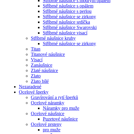
Stříbrné náušnice s modrým opálem
Stříbrné náušnice s opálem
Stříbrné náušnice s perlou
Stříbrné náušnice se zirkony
Stříbrné náušnice srdíčka
Stříbrné náušnice Swarovski
Stříbrné náušnice visací
Stříbrné náušnice kruhy
Stříbrné náušnice se zirkony
Titan
Titanové náušnice
Visací
Zanáušnice
Zlaté náušnice
Zlato
Zlato bílé
Nezaradené
Ocelové šperky
Gravírování a rytí šperků
Ocelové náramky
Náramky pro muže
Ocelové náušnice
Puzetové náušnice
Ocelové prsteny
pro muže