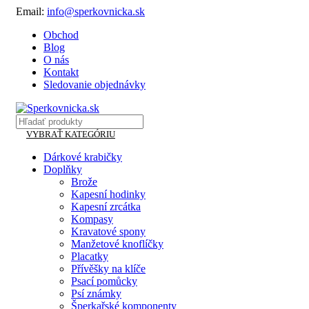
Email:
info@sperkovnicka.sk
Obchod
Blog
O nás
Kontakt
Sledovanie objednávky
VYBRAŤ KATEGÓRIU
Dárkové krabičky
Doplňky
Brože
Kapesní hodinky
Kapesní zrcátka
Kompasy
Kravatové spony
Manžetové knoflíčky
Placatky
Přívěšky na klíče
Psací pomůcky
Psí známky
Šperkařské komponenty