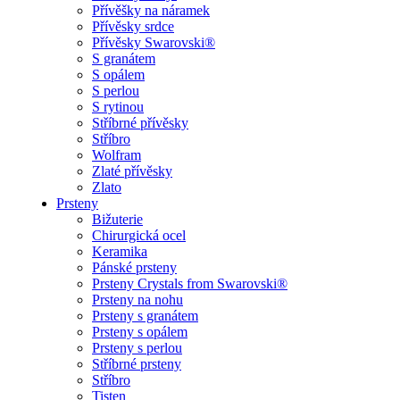
Přívěšky na náramek
Přívěsky srdce
Přívěsky Swarovski®
S granátem
S opálem
S perlou
S rytinou
Stříbrné přívěsky
Stříbro
Wolfram
Zlaté přívěsky
Zlato
Prsteny
Bižuterie
Chirurgická ocel
Keramika
Pánské prsteny
Prsteny Crystals from Swarovski®
Prsteny na nohu
Prsteny s granátem
Prsteny s opálem
Prsteny s perlou
Stříbrné prsteny
Stříbro
Tisten