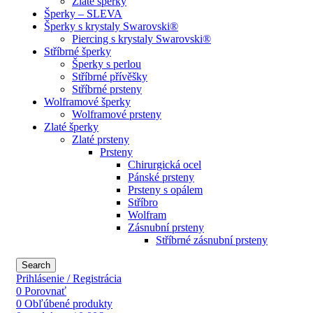
Zlaté šperky
Šperky – SLEVA
Šperky s krystaly Swarovski®
Piercing s krystaly Swarovski®
Stříbrné šperky
Šperky s perlou
Stříbrné přívěšky
Stříbrné prsteny
Wolframové šperky
Wolframové prsteny
Zlaté šperky
Zlaté prsteny
Prsteny
Chirurgická ocel
Pánské prsteny
Prsteny s opálem
Stříbro
Wolfram
Zásnubní prsteny
Stříbrné zásnubní prsteny
Search
Prihlásenie / Registrácia
0
Porovnať
0
Obľúbené produkty