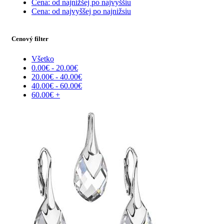
Cena: od najnižšej po najvyššiu
Cena: od najvyššej po najnižsiu
Cenový filter
Všetko
0.00
€
-
20.00
€
20.00
€
-
40.00
€
40.00
€
-
60.00
€
60.00
€
+