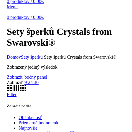
0
produktov
/
0.00
€
Menu
0
produktov
/
0.00
€
Sety šperků Crystals from
Swarovski®
Domov
Sety šperků
Sety šperků Crystals from Swarovski®
Zobrazený jediný výsledok
Zobraziť bočný panel
Zobraziť
9
24
36
Filter
Zoradiť podľa
Obľúbenosť
Priemerné hodnotenie
Najnovšie