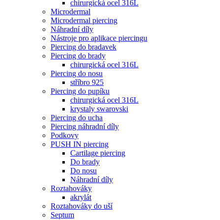
chirurgická ocel 316L
Microdermal
Microdermal piercing
Náhradní díly
Nástroje pro aplikace piercingu
Piercing do bradavek
Piercing do brady
chirurgická ocel 316L
Piercing do nosu
stříbro 925
Piercing do pupíku
chirurgická ocel 316L
krystaly swarovski
Piercing do ucha
Piercing náhradní díly
Podkovy
PUSH IN piercing
Cartilage piercing
Do brady
Do nosu
Náhradní díly
Roztahováky
akrylát
Roztahováky do uší
Septum