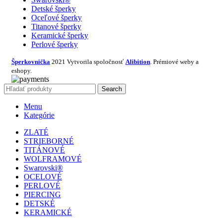
Detské šperky
Oceľové šperky
Titanové šperky
Keramické šperky
Perlové šperky
Šperkovnička
2021 Vytvorila spoločnosť
Alibition
. Prémiové weby a
eshopy.
Search
Menu
Kategórie
ZLATÉ
STRIEBORNÉ
TITÁNOVÉ
WOLFRAMOVÉ
Swarovski®
OCELOVÉ
PERLOVÉ
PIERCING
DETSKÉ
KERAMICKÉ