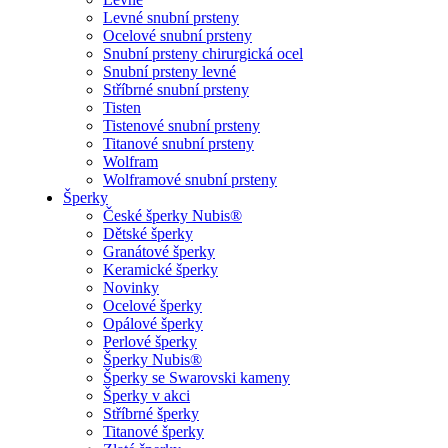
Levné snubní prsteny
Ocelové snubní prsteny
Snubní prsteny chirurgická ocel
Snubní prsteny levné
Stříbrné snubní prsteny
Tisten
Tistenové snubní prsteny
Titanové snubní prsteny
Wolfram
Wolframové snubní prsteny
Šperky
České šperky Nubis®
Dětské šperky
Granátové šperky
Keramické šperky
Novinky
Ocelové šperky
Opálové šperky
Perlové šperky
Šperky Nubis®
Šperky se Swarovski kameny
Šperky v akci
Stříbrné šperky
Titanové šperky