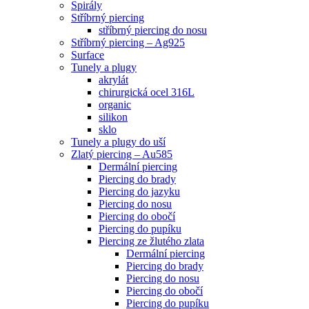
Spirály
Stříbrný piercing
stříbrný piercing do nosu
Stříbrný piercing – Ag925
Surface
Tunely a plugy
akrylát
chirurgická ocel 316L
organic
silikon
sklo
Tunely a plugy do uší
Zlatý piercing – Au585
Dermální piercing
Piercing do brady
Piercing do jazyku
Piercing do nosu
Piercing do obočí
Piercing do pupíku
Piercing ze žlutého zlata
Dermální piercing
Piercing do brady
Piercing do nosu
Piercing do obočí
Piercing do pupíku