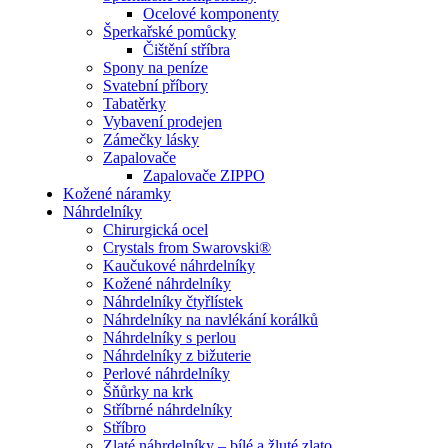
Ocelové komponenty
Šperkařské pomůcky
Čištění stříbra
Spony na peníze
Svatební příbory
Tabatěrky
Vybavení prodejen
Zámečky lásky
Zapalovače
Zapalovače ZIPPO
Kožené náramky
Náhrdelníky
Chirurgická ocel
Crystals from Swarovski®
Kaučukové náhrdelníky
Kožené náhrdelníky
Náhrdelníky čtyřlístek
Náhrdelníky na navlékání korálků
Náhrdelníky s perlou
Náhrdelníky z bižuterie
Perlové náhrdelníky
Šňůrky na krk
Stříbrné náhrdelníky
Stříbro
Zlaté náhrdelníky – bílé a žluté zlato