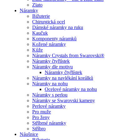
Zlato
Náramky
Bižuterie
Chirurgická ocel
Dámské náramky na ruku
Kaučuk
Komponenty náramků
Kožené náramky
Kůže
Náramky Crystals from Swarovski®
Náramky čtyřlístek
Náramky dle motivu
Náramky čtyřlístek
Náramky na navlékání korálků
Náramky na nohu
Ocelové náramky na nohu
Náramky s perlou
Náramky se Swarovski kameny
Perlové náramky
Pro muže
Pro ženy
Stříbrné náramky
Stříbro
Náušnice
Bižuterie