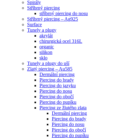
Spirály
Stříbrný piercing
stříbrný piercing do nosu
Stříbrný piercing – Ag925
Surface
Tunely a plugy
akrylát
chirurgická ocel 316L
organic
silikon
sklo
Tunely a plugy do uší
Zlatý piercing – Au585
Dermální piercing
Piercing do brady
Piercing do jazyku
Piercing do nosu
Piercing do obočí
Piercing do pupíku
Piercing ze žlutého zlata
Dermální piercing
Piercing do brady
Piercing do nosu
Piercing do obočí
Piercing do pupíku