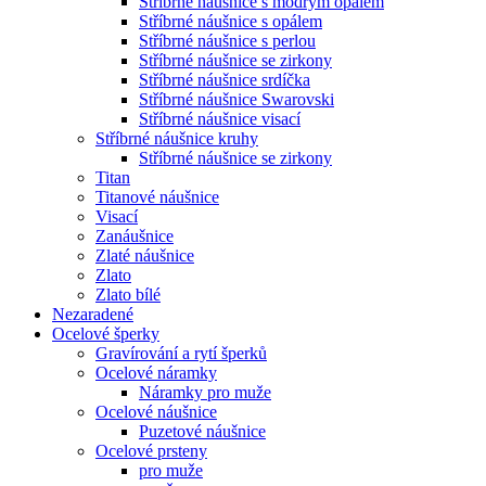
Stříbrné náušnice s modrým opálem
Stříbrné náušnice s opálem
Stříbrné náušnice s perlou
Stříbrné náušnice se zirkony
Stříbrné náušnice srdíčka
Stříbrné náušnice Swarovski
Stříbrné náušnice visací
Stříbrné náušnice kruhy
Stříbrné náušnice se zirkony
Titan
Titanové náušnice
Visací
Zanáušnice
Zlaté náušnice
Zlato
Zlato bílé
Nezaradené
Ocelové šperky
Gravírování a rytí šperků
Ocelové náramky
Náramky pro muže
Ocelové náušnice
Puzetové náušnice
Ocelové prsteny
pro muže