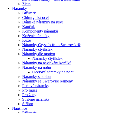
Zlato
Náramky
Bižuterie
Chirurgická ocel
Dámské náramky na ruku
Kaučuk
Komponenty náramků
Kožené náramky
Kůže
Náramky Crystals from Swarovski®
Náramky čtyřlístek
Náramky dle motivu
Náramky čtyřlístek
Náramky na navlékání korálků
Náramky na nohu
Ocelové náramky na nohu
Náramky s perlou
Náramky se Swarovski kameny
Perlové náramky
Pro muže
Pro ženy
Stříbrné náramky
Stříbro
Náušnice
Bižuterie