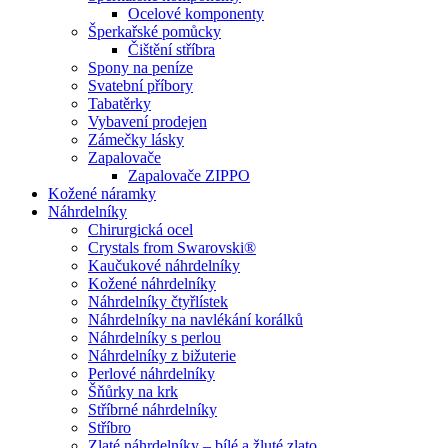
Ocelové komponenty
Šperkařské pomůcky
Čištění stříbra
Spony na peníze
Svatební příbory
Tabatěrky
Vybavení prodejen
Zámečky lásky
Zapalovače
Zapalovače ZIPPO
Kožené náramky
Náhrdelníky
Chirurgická ocel
Crystals from Swarovski®
Kaučukové náhrdelníky
Kožené náhrdelníky
Náhrdelníky čtyřlístek
Náhrdelníky na navlékání korálků
Náhrdelníky s perlou
Náhrdelníky z bižuterie
Perlové náhrdelníky
Šňůrky na krk
Stříbrné náhrdelníky
Stříbro
Zlaté náhrdelníky – bílé a žluté zlato