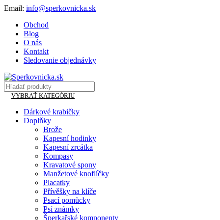
Email:
info@sperkovnicka.sk
Obchod
Blog
O nás
Kontakt
Sledovanie objednávky
VYBRAŤ KATEGÓRIU
Dárkové krabičky
Doplňky
Brože
Kapesní hodinky
Kapesní zrcátka
Kompasy
Kravatové spony
Manžetové knoflíčky
Placatky
Přívěšky na klíče
Psací pomůcky
Psí známky
Šperkařské komponenty