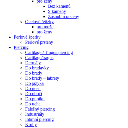
pro ženy
Bez kamenů
S kameny
Zásnubní prsteny
Ocelové řetízky
pro muže
pro ženy
Perlové šperky
Perlové prsteny
Piercing
Cartilage / Tragus piercing
Cartilage/tragus
Dermály
Do bradavky
Do brady
Do brady – labrety
Do jazyka
Do nosu
Do obočí
Do pupíku
Do ucha
Falešný piercing
Industriály
Intimní piercing
Kruhy