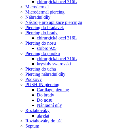
chirurgická ocel 316L
Microdermal
Microdermal piercing
Náhradní díly
Nástroje pro aplikace piercingu
Piercing do bradavek
Piercing do brady
chirurgická ocel 316L
Piercing do nosu
stříbro 925
Piercing do pupíku
chirurgická ocel 316L
krystaly swarovski
Piercing do ucha
Piercing náhradní díly
Podkovy
PUSH IN piercing
Cartilage piercing
Do brady
Do nosu
Náhradní díly
Roztahováky
akrylát
Roztahováky do uší
Septum