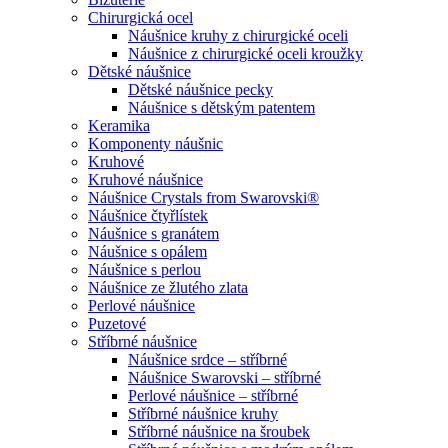
Chirurgická ocel
Náušnice kruhy z chirurgické oceli
Náušnice z chirurgické oceli kroužky
Dětské náušnice
Dětské náušnice pecky
Náušnice s dětským patentem
Keramika
Komponenty náušnic
Kruhové
Kruhové náušnice
Náušnice Crystals from Swarovski®
Náušnice čtyřlístek
Náušnice s granátem
Náušnice s opálem
Náušnice s perlou
Náušnice ze žlutého zlata
Perlové náušnice
Puzetové
Stříbrné náušnice
Náušnice srdce – stříbrné
Náušnice Swarovski – stříbrné
Perlové náušnice – stříbrné
Stříbrné náušnice kruhy
Stříbrné náušnice na šroubek