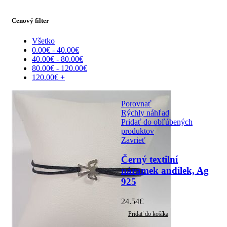
Cenový filter
Všetko
0.00
€
-
40.00
€
40.00
€
-
80.00
€
80.00
€
-
120.00
€
120.00
€
+
Porovnať
Rýchly náhľad
Pridať do obľúbených
produktov
Zavrieť
Černý textilní
náramek andílek, Ag
925
24.54
€
Pridať do košíka