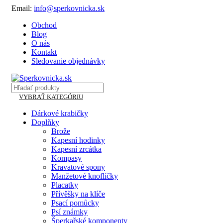
Email:
info@sperkovnicka.sk
Obchod
Blog
O nás
Kontakt
Sledovanie objednávky
VYBRAŤ KATEGÓRIU
Dárkové krabičky
Doplňky
Brože
Kapesní hodinky
Kapesní zrcátka
Kompasy
Kravatové spony
Manžetové knoflíčky
Placatky
Přívěšky na klíče
Psací pomůcky
Psí známky
Šperkařské komponenty