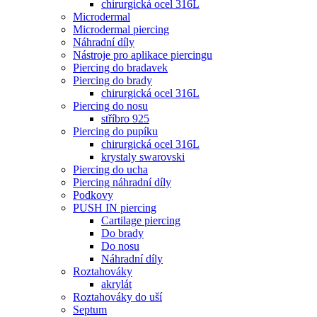
chirurgická ocel 316L
Microdermal
Microdermal piercing
Náhradní díly
Nástroje pro aplikace piercingu
Piercing do bradavek
Piercing do brady
chirurgická ocel 316L
Piercing do nosu
stříbro 925
Piercing do pupíku
chirurgická ocel 316L
krystaly swarovski
Piercing do ucha
Piercing náhradní díly
Podkovy
PUSH IN piercing
Cartilage piercing
Do brady
Do nosu
Náhradní díly
Roztahováky
akrylát
Roztahováky do uší
Septum