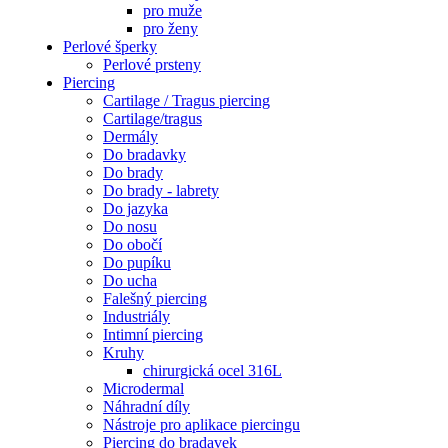
pro muže
pro ženy
Perlové šperky
Perlové prsteny
Piercing
Cartilage / Tragus piercing
Cartilage/tragus
Dermály
Do bradavky
Do brady
Do brady - labrety
Do jazyka
Do nosu
Do obočí
Do pupíku
Do ucha
Falešný piercing
Industriály
Intimní piercing
Kruhy
chirurgická ocel 316L
Microdermal
Náhradní díly
Nástroje pro aplikace piercingu
Piercing do bradavek