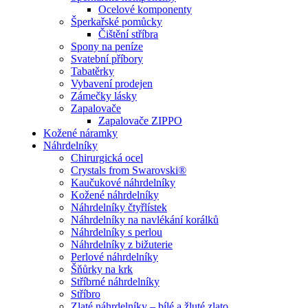
Ocelové komponenty
Šperkařské pomůcky
Čištění stříbra
Spony na peníze
Svatební příbory
Tabatěrky
Vybavení prodejen
Zámečky lásky
Zapalovače
Zapalovače ZIPPO
Kožené náramky
Náhrdelníky
Chirurgická ocel
Crystals from Swarovski®
Kaučukové náhrdelníky
Kožené náhrdelníky
Náhrdelníky čtyřlístek
Náhrdelníky na navlékání korálků
Náhrdelníky s perlou
Náhrdelníky z bižuterie
Perlové náhrdelníky
Šňůrky na krk
Stříbrné náhrdelníky
Stříbro
Zlaté náhrdelníky – bílé a žluté zlato