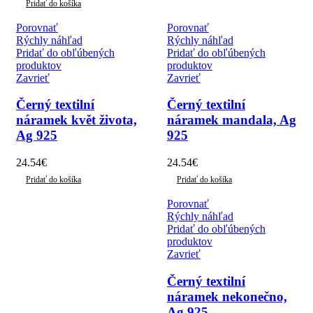
Pridať do košíka
Porovnať
Porovnať
Rýchly náhľad
Rýchly náhľad
Pridať do obľúbených
Pridať do obľúbených
produktov
produktov
Zavrieť
Zavrieť
Černý textilní
Černý textilní
náramek květ života,
náramek mandala, Ag
Ag 925
925
24.54
€
24.54
€
Pridať do košíka
Pridať do košíka
Porovnať
Rýchly náhľad
Pridať do obľúbených
produktov
Zavrieť
Černý textilní
náramek nekonečno,
Ag 925