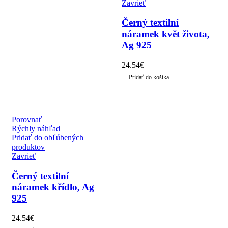
Zavrieť
Černý textilní
náramek květ života,
Ag 925
24.54
€
Pridať do košíka
Porovnať
Rýchly náhľad
Pridať do obľúbených
produktov
Zavrieť
Černý textilní
náramek křídlo, Ag
925
24.54
€