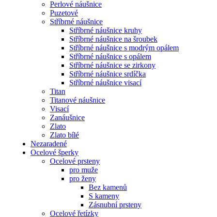
Perlové náušnice
Puzetové
Stříbrné náušnice
Stříbrné náušnice kruhy
Stříbrné náušnice na šroubek
Stříbrné náušnice s modrým opálem
Stříbrné náušnice s opálem
Stříbrné náušnice se zirkony
Stříbrné náušnice srdíčka
Stříbrné náušnice visací
Titan
Titanové náušnice
Visací
Zanáušnice
Zlato
Zlato bílé
Nezaradené
Ocelové šperky
Ocelové prsteny
pro muže
pro ženy
Bez kamenů
S kameny
Zásnubní prsteny
Ocelové řetízky