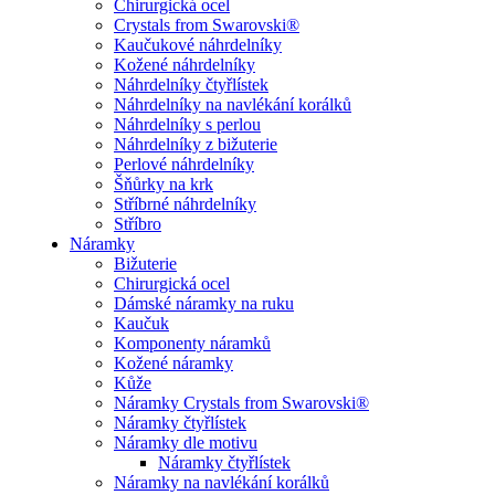
Chirurgická ocel
Crystals from Swarovski®
Kaučukové náhrdelníky
Kožené náhrdelníky
Náhrdelníky čtyřlístek
Náhrdelníky na navlékání korálků
Náhrdelníky s perlou
Náhrdelníky z bižuterie
Perlové náhrdelníky
Šňůrky na krk
Stříbrné náhrdelníky
Stříbro
Náramky
Bižuterie
Chirurgická ocel
Dámské náramky na ruku
Kaučuk
Komponenty náramků
Kožené náramky
Kůže
Náramky Crystals from Swarovski®
Náramky čtyřlístek
Náramky dle motivu
Náramky čtyřlístek
Náramky na navlékání korálků