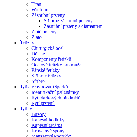
Titan
Wolfram
Zásnubní prsteny
Stříbrné zásnubní prsteny
Zásnubní prsteny s diamantem
Zlaté prsteny
Zlato
Řetízky
Chirurgická ocel
Dětské
Komponenty řetízků
Ocelové řetízky pro muže
Pánské řetízky
Stříbrné řetízky
Stříbro
Rytí a gravírování šperků
Identifikační psí známky
Rytí dárkových předmětů
Rytí prstenů
Rytiny
Buzoly
Kapesní hodinky
Kapesní zrcátka
Kravatové spony
Manžetové knoflíčky