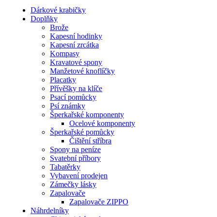
Dárkové krabičky
Doplňky
Brože
Kapesní hodinky
Kapesní zrcátka
Kompasy
Kravatové spony
Manžetové knoflíčky
Placatky
Přívěšky na klíče
Psací pomůcky
Psí známky
Šperkařské komponenty
Ocelové komponenty
Šperkařské pomůcky
Čištění stříbra
Spony na peníze
Svatební příbory
Tabatěrky
Vybavení prodejen
Zámečky lásky
Zapalovače
Zapalovače ZIPPO
Náhrdelníky