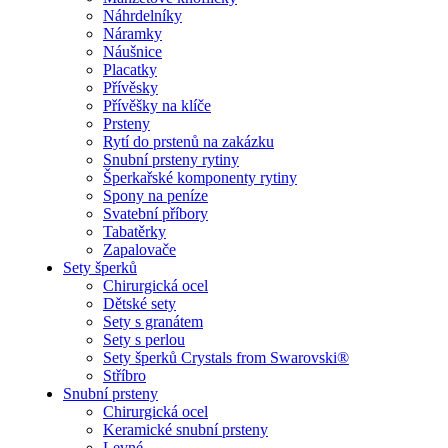
Náhrdelníky
Náramky
Náušnice
Placatky
Přívěsky
Přívěšky na klíče
Prsteny
Rytí do prstenů na zakázku
Snubní prsteny rytiny
Šperkařské komponenty rytiny
Spony na peníze
Svatební příbory
Tabatěrky
Zapalovače
Sety šperků
Chirurgická ocel
Dětské sety
Sety s granátem
Sety s perlou
Sety šperků Crystals from Swarovski®
Stříbro
Snubní prsteny
Chirurgická ocel
Keramické snubní prsteny
Levné