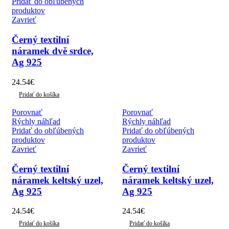
Pridať do obľúbených
produktov
Zavrieť
Černý textilní
náramek dvě srdce,
Ag 925
24.54
€
Pridať do košíka
Porovnať
Porovnať
Rýchly náhľad
Rýchly náhľad
Pridať do obľúbených
Pridať do obľúbených
produktov
produktov
Zavrieť
Zavrieť
Černý textilní
Černý textilní
náramek keltský uzel,
náramek keltský uzel,
Ag 925
Ag 925
24.54
€
24.54
€
Pridať do košíka
Pridať do košíka