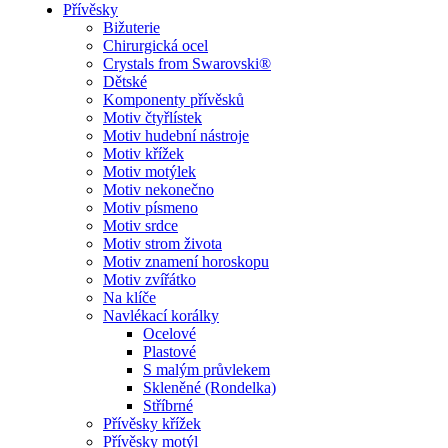
Přívěsky
Bižuterie
Chirurgická ocel
Crystals from Swarovski®
Dětské
Komponenty přívěsků
Motiv čtyřlístek
Motiv hudební nástroje
Motiv křížek
Motiv motýlek
Motiv nekonečno
Motiv písmeno
Motiv srdce
Motiv strom života
Motiv znamení horoskopu
Motiv zvířátko
Na klíče
Navlékací korálky
Ocelové
Plastové
S malým průvlekem
Skleněné (Rondelka)
Stříbrné
Přívěsky křížek
Přívěsky motýl