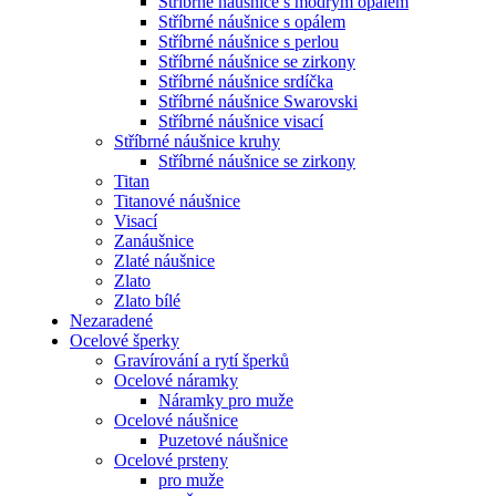
Stříbrné náušnice s modrým opálem
Stříbrné náušnice s opálem
Stříbrné náušnice s perlou
Stříbrné náušnice se zirkony
Stříbrné náušnice srdíčka
Stříbrné náušnice Swarovski
Stříbrné náušnice visací
Stříbrné náušnice kruhy
Stříbrné náušnice se zirkony
Titan
Titanové náušnice
Visací
Zanáušnice
Zlaté náušnice
Zlato
Zlato bílé
Nezaradené
Ocelové šperky
Gravírování a rytí šperků
Ocelové náramky
Náramky pro muže
Ocelové náušnice
Puzetové náušnice
Ocelové prsteny
pro muže