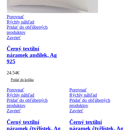
Porovnať
Rýchly náhľad
Pridať do obľúbených
produktov
Zavrieť
Černý textilní
náramek andílek, Ag
925
24.54
€
Pridať do košíka
Porovnať
Porovnať
Rýchly náhľad
Rýchly náhľad
Pridať do obľúbených
Pridať do obľúbených
produktov
produktov
Zavrieť
Zavrieť
Černý textilní
Černý textilní
náramek čtyřlístek, Ag
náramek čtyřlístek, Ag