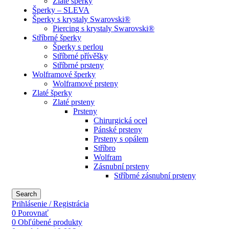
Zlaté šperky
Šperky – SLEVA
Šperky s krystaly Swarovski®
Piercing s krystaly Swarovski®
Stříbrné šperky
Šperky s perlou
Stříbrné přívěšky
Stříbrné prsteny
Wolframové šperky
Wolframové prsteny
Zlaté šperky
Zlaté prsteny
Prsteny
Chirurgická ocel
Pánské prsteny
Prsteny s opálem
Stříbro
Wolfram
Zásnubní prsteny
Stříbrné zásnubní prsteny
Search
Prihlásenie / Registrácia
0
Porovnať
0
Obľúbené produkty