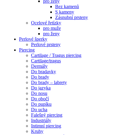
pro ženy
Bez kamenů
S kameny
Zásnubní prsteny
Ocelové řetízky
pro muže
pro ženy
Perlové šperky
Perlové prsteny
Piercing
Cartilage / Tragus piercing
Cartilage/tragus
Dermály
Do bradavky
Do brady
Do brady – labrety
Do jazyka
Do nosu
Do obočí
Do pupíku
Do ucha
Falešný piercing
Industriály
Intimní piercing
Kruhy