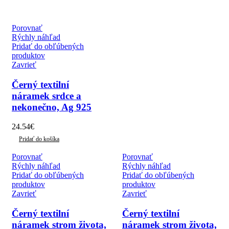
Porovnať
Rýchly náhľad
Pridať do obľúbených
produktov
Zavrieť
Černý textilní
náramek srdce a
nekonečno, Ag 925
24.54
€
Pridať do košíka
Porovnať
Porovnať
Rýchly náhľad
Rýchly náhľad
Pridať do obľúbených
Pridať do obľúbených
produktov
produktov
Zavrieť
Zavrieť
Černý textilní
Černý textilní
náramek strom života,
náramek strom života,