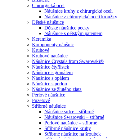
Chirurgická ocel
Náušnice kruhy z chirurgické oceli
Náušnice z chirurgické oceli kroužky
Dětské náušnice
Dětské náušnice pecky
Náušnice s dětským patentem
Keramika
Komponenty náušnic
Kruhové
Kruhové náušnice
Náušnice Crystals from Swarovski®
Náušnice čtyřlístek
Náušnice s granátem
Náušnice s opálem
Náušnice s perlou
Náušnice ze žlutého zlata
Perlové náušnice
Puzetové
Stříbrné náušnice
Náušnice srdce – stříbrné
Náušnice Swarovski – stříbrné
Perlové náušnice – stříbrné
Stříbrné náušnice kruhy
Stříbrné náušnice na šroubek