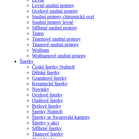
Levné snubní prsteny
Ocelové snubní prsteny
Snubní prsteny chirurgická ocel
Snubní prsteny levné
Stříbrné snubní prsteny
Tisten
Tistenové snubní prsteny
Titanové snubní prsteny
Wolfram
Wolframové snubní prsteny
Šperky
České šperky Nubis®
Dětské šperky
Granátové šperky
Keramické šperky
Novinky
Ocelové šperky
Opálové šperky
Perlové šperky
Šperky Nubis®
Šperky se Swarovski kameny
Šperky v akci
Stříbrné šperky
Titanové šperky