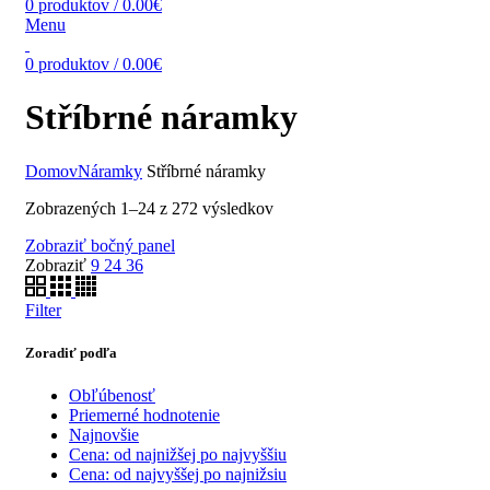
0
produktov
/
0.00
€
Menu
0
produktov
/
0.00
€
Stříbrné náramky
Domov
Náramky
Stříbrné náramky
Zobrazených 1–24 z 272 výsledkov
Zobraziť bočný panel
Zobraziť
9
24
36
Filter
Zoradiť podľa
Obľúbenosť
Priemerné hodnotenie
Najnovšie
Cena: od najnižšej po najvyššiu
Cena: od najvyššej po najnižsiu