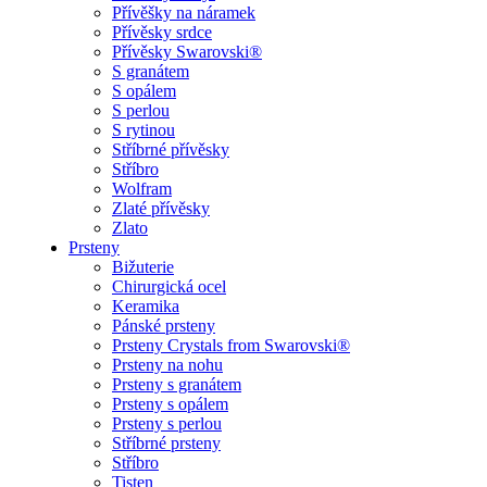
Přívěšky na náramek
Přívěsky srdce
Přívěsky Swarovski®
S granátem
S opálem
S perlou
S rytinou
Stříbrné přívěsky
Stříbro
Wolfram
Zlaté přívěsky
Zlato
Prsteny
Bižuterie
Chirurgická ocel
Keramika
Pánské prsteny
Prsteny Crystals from Swarovski®
Prsteny na nohu
Prsteny s granátem
Prsteny s opálem
Prsteny s perlou
Stříbrné prsteny
Stříbro
Tisten