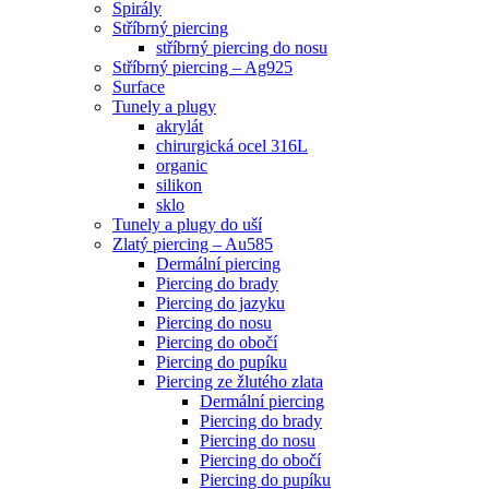
Spirály
Stříbrný piercing
stříbrný piercing do nosu
Stříbrný piercing – Ag925
Surface
Tunely a plugy
akrylát
chirurgická ocel 316L
organic
silikon
sklo
Tunely a plugy do uší
Zlatý piercing – Au585
Dermální piercing
Piercing do brady
Piercing do jazyku
Piercing do nosu
Piercing do obočí
Piercing do pupíku
Piercing ze žlutého zlata
Dermální piercing
Piercing do brady
Piercing do nosu
Piercing do obočí
Piercing do pupíku