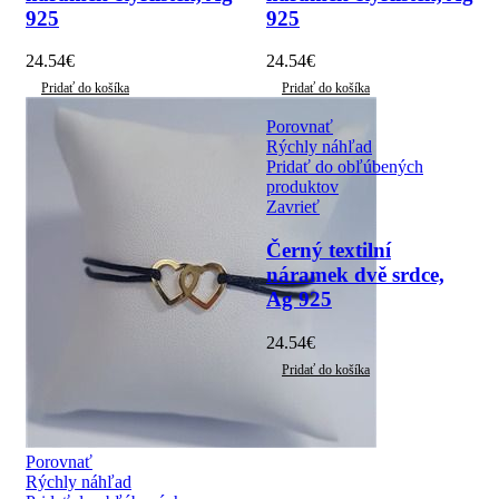
925
925
24.54
€
24.54
€
Pridať do košíka
Pridať do košíka
Porovnať
Rýchly náhľad
Pridať do obľúbených
produktov
Zavrieť
Černý textilní
náramek dvě srdce,
Ag 925
24.54
€
Pridať do košíka
Porovnať
Rýchly náhľad