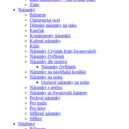
Zlato
Náramky
Bižuterie
Chirurgická ocel
Dámské náramky na ruku
Kaučuk
Komponenty náramků
Kožené náramky
Kůže
Náramky Crystals from Swarovski®
Náramky čtyřlístek
Náramky dle motivu
Náramky čtyřlístek
Náramky na navlékání korálků
Náramky na nohu
Ocelové náramky na nohu
Náramky s perlou
Náramky se Swarovski kameny
Perlové náramky
Pro muže
Pro ženy
Stříbrné náramky
Stříbro
Náušnice
Bižuterie