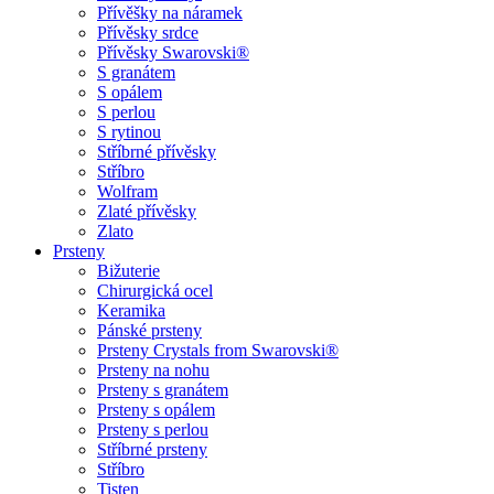
Přívěšky na náramek
Přívěsky srdce
Přívěsky Swarovski®
S granátem
S opálem
S perlou
S rytinou
Stříbrné přívěsky
Stříbro
Wolfram
Zlaté přívěsky
Zlato
Prsteny
Bižuterie
Chirurgická ocel
Keramika
Pánské prsteny
Prsteny Crystals from Swarovski®
Prsteny na nohu
Prsteny s granátem
Prsteny s opálem
Prsteny s perlou
Stříbrné prsteny
Stříbro
Tisten