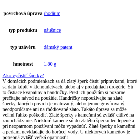
povrchová úprava
rhodium
typ produktu
náušnice
typ uzávěru
dámský patent
hmotnost
1,80 g
Ako vyčistiť šperky?
V domácich podmienkach sa dá zlatý šperk čistiť prípravkami, ktoré
sa dajú kúpiť v klenotníctvach, alebo aj v predajniach drogérie. Sú
to čistiace kvapaliny a handričky. Pred ich použitím si pozorne
prečítajte návod na použitie. Handričky nepoužívajte na zlaté
šperky, ktorých povrch je matovaný, alebo jemne gravírovaný,
neodporúčame ani na rhódiované zlato. Takáto úprava sa môže
veľmi ľahko poškodiť. Zlaté šperky s kameňmi sú zvlášť citlivé na
zaobchádzanie. Niektoré kamene sú do zlatého šperku len lepené a
pri neopatrnom používaní môžu vypadnúť. Zlaté šperky s kameňmi
a perlami nevkladajte do horúcej vody. U niektorých kameňov je
potrebná zvlášť veľká opatrnosť!