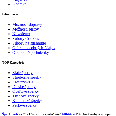
Kontakt
Informácie
Možnosti dopravy
Možnosti platby
Newsletter
Súbory Cookies
Súbory na stiahnutie
Ochrana osobných údajov
Obchodné podmienky
TOP Kategórie
Zlaté šperky
Strieborné šperky
Swarovski®
Detské šperky
Oceľové šperky
Titanové šperky
Keramické šperky
Perlové šperky
Šperkovnička
2021 Vytvorila spoločnosť
Alibition
. Prémiové weby a eshopy.