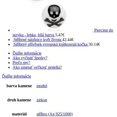
Piercing do
jazyku - lebka, bílá barva
5.47
€
Stříbrné náušnice květ života
42.44
€
Stříbrný přívěsek evropská krátkosrstá kočka
30.14
€
Ďalšie informácie
Ako vyčistiť šperky?
Prečo my?
Ako zmerať veľkosť prsteňa?
Ďalšie informácie
barva kamene
modrá
druh kamene
zirkon
materiál
stříbro (Ag 925/1000)