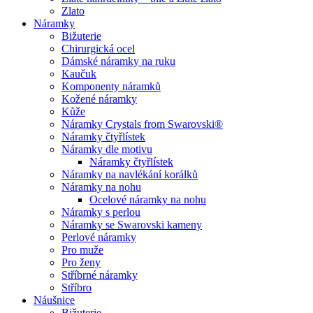
Zlato
Náramky
Bižuterie
Chirurgická ocel
Dámské náramky na ruku
Kaučuk
Komponenty náramků
Kožené náramky
Kůže
Náramky Crystals from Swarovski®
Náramky čtyřlístek
Náramky dle motivu
Náramky čtyřlístek
Náramky na navlékání korálků
Náramky na nohu
Ocelové náramky na nohu
Náramky s perlou
Náramky se Swarovski kameny
Perlové náramky
Pro muže
Pro ženy
Stříbrné náramky
Stříbro
Náušnice
Bižuterie