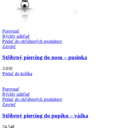
Porovnať
Rýchly náhľad
Pridať do obľúbených produktov
Zavrieť
Stříbrný piercing do nosu – pusinka
3.01
€
Pridať do košíka
Porovnať
Rýchly náhľad
Pridať do obľúbených produktov
Zavrieť
Stříbrný piercing do pupíku – vážka
24.54
€