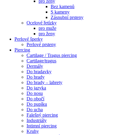
pro ženy
Bez kamenů
S kameny
Zásnubní prsteny
Ocelové řetízky
pro muže
pro ženy
Perlové šperky
Perlové prsteny
Piercing
Cartilage / Tragus piercing
Cartilage/tragus
Dermály
Do bradavky
Do brady
Do brady – labrety
Do jazyka
Do nosu
Do obočí
Do pupíku
Do ucha
Falešný piercing
Industriály
Intimní piercing
Kruhy