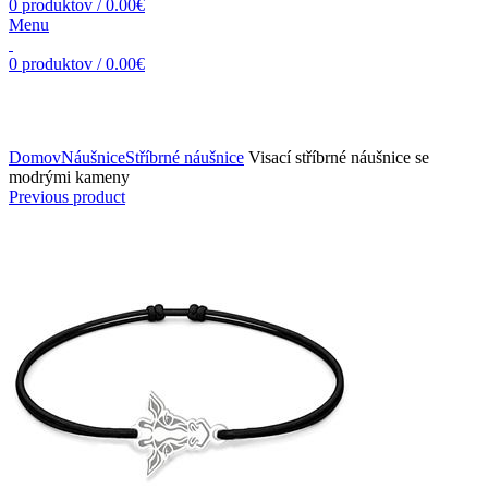
0
produktov
/
0.00
€
Menu
0
produktov
/
0.00
€
Zväčšiť obrázok
Domov
Náušnice
Stříbrné náušnice
Visací stříbrné náušnice se
modrými kameny
Previous product