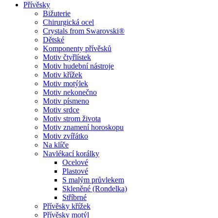
Přívěsky
Bižuterie
Chirurgická ocel
Crystals from Swarovski®
Dětské
Komponenty přívěsků
Motiv čtyřlístek
Motiv hudební nástroje
Motiv křížek
Motiv motýlek
Motiv nekonečno
Motiv písmeno
Motiv srdce
Motiv strom života
Motiv znamení horoskopu
Motiv zvířátko
Na klíče
Navlékací korálky
Ocelové
Plastové
S malým průvlekem
Skleněné (Rondelka)
Stříbrné
Přívěsky křížek
Přívěsky motýl