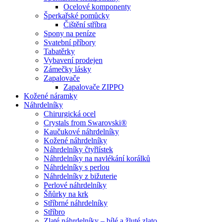
Ocelové komponenty
Šperkařské pomůcky
Čištění stříbra
Spony na peníze
Svatební příbory
Tabatěrky
Vybavení prodejen
Zámečky lásky
Zapalovače
Zapalovače ZIPPO
Kožené náramky
Náhrdelníky
Chirurgická ocel
Crystals from Swarovski®
Kaučukové náhrdelníky
Kožené náhrdelníky
Náhrdelníky čtyřlístek
Náhrdelníky na navlékání korálků
Náhrdelníky s perlou
Náhrdelníky z bižuterie
Perlové náhrdelníky
Šňůrky na krk
Stříbrné náhrdelníky
Stříbro
Zlaté náhrdelníky – bílé a žluté zlato