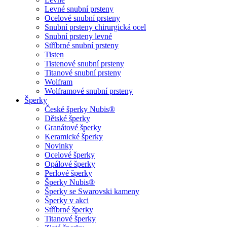
Levné snubní prsteny
Ocelové snubní prsteny
Snubní prsteny chirurgická ocel
Snubní prsteny levné
Stříbrné snubní prsteny
Tisten
Tistenové snubní prsteny
Titanové snubní prsteny
Wolfram
Wolframové snubní prsteny
Šperky
České šperky Nubis®
Dětské šperky
Granátové šperky
Keramické šperky
Novinky
Ocelové šperky
Opálové šperky
Perlové šperky
Šperky Nubis®
Šperky se Swarovski kameny
Šperky v akci
Stříbrné šperky
Titanové šperky