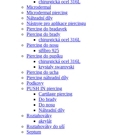
chirurgická ocel 316L
Microdermal
Microdermal piercing
Náhradní díly
Nástroje pro aplikace piercingu
Piercing do bradavek
Piercing do brady
chirurgická ocel 316L
Piercing do nosu
stříbro 925
Piercing do pupíku
chirurgická ocel 316L
krystaly swarovski
Piercing do ucha
Piercing náhradní díly
Podkovy
PUSH IN piercing
Cartilage piercing
Do brady
Do nosu
Náhradní díly
Roztahováky
akrylát
Roztahováky do uší
Septum