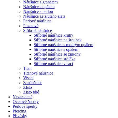
Náušnice s granátem
Náušnice s opálem
Náušnice s perlou
Náušnice ze žlutého zlata
Perlové náušnice
Puzetové
Stříbrné náušnice
Stříbrné náušnice kruhy
Stříbrné náušnice na šroubek
Stříbrné náušnice s modrým opálem
Stříbrné náušnice s opálem
Stříbrné náušnice se zirkony
Stříbrné náušnice srdíčka
Stříbrné náušnice visací
Titan
Titanové náušnice
Visací
Zanáušnice
Zlato
Zlato bílé
Nezaradené
Ocelové šperky
Perlové šperky
Piercing
Přívěsky