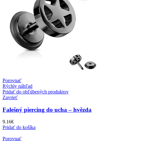
Porovnať
Rýchly náhľad
Pridať do obľúbených produktov
Zavrieť
Falešný piercing do ucha – hvězda
9.16
€
Pridať do košíka
Porovnať