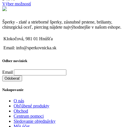
Výber možností
Šperky - zlaté a strieborné šperky, zásnubné prstene, brilianty,
chirurgická oceľ, piercing nájdete najvýhodnejšie v našom eshope.
Klokočová, 981 01 Hnúšťa
Email: info@sperkovnicka.sk
Odber noviniek
Email
Nakupovanie
O nás
Obľúbené produkty
Obchod
Centrum pomoci
Sledovanie objednávky
Môj účet