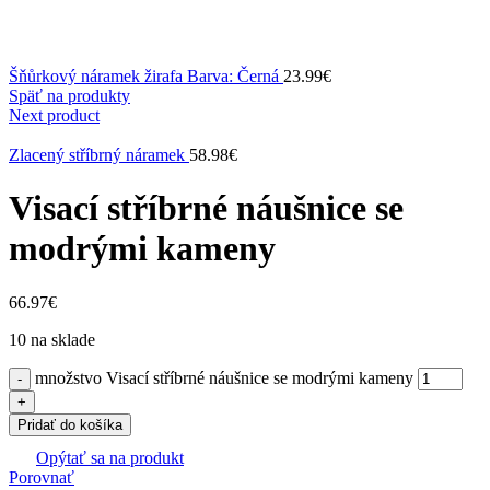
Šňůrkový náramek žirafa Barva: Černá
23.99
€
Späť na produkty
Next product
Zlacený stříbrný náramek
58.98
€
Visací stříbrné náušnice se
modrými kameny
66.97
€
10 na sklade
množstvo Visací stříbrné náušnice se modrými kameny
Pridať do košíka
Opýtať sa na produkt
Porovnať