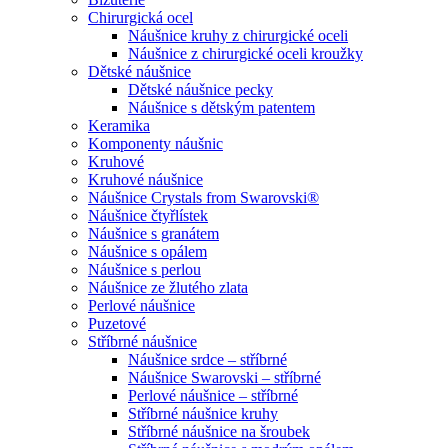
Chirurgická ocel
Náušnice kruhy z chirurgické oceli
Náušnice z chirurgické oceli kroužky
Dětské náušnice
Dětské náušnice pecky
Náušnice s dětským patentem
Keramika
Komponenty náušnic
Kruhové
Kruhové náušnice
Náušnice Crystals from Swarovski®
Náušnice čtyřlístek
Náušnice s granátem
Náušnice s opálem
Náušnice s perlou
Náušnice ze žlutého zlata
Perlové náušnice
Puzetové
Stříbrné náušnice
Náušnice srdce – stříbrné
Náušnice Swarovski – stříbrné
Perlové náušnice – stříbrné
Stříbrné náušnice kruhy
Stříbrné náušnice na šroubek