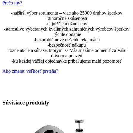
Prečo my?
-najširší výber sortimentu – viac ako 25000 druhov šperkov
-dlhoročné skúsenosti
-najnižšie možné ceny
-starostlivo vyberaných kvalitných zahraničných výrobcov šperkov
-rýchle dodanie
-bezproblémové riešenie reklamácií
-bezpečnosť nákupu
-rôzne akcie a súťaže, ktorými sa Vás snažíme odmeniť za Vašu
dôveru a priazeň
-ku každej väčšej objednávke pribaľujeme malú pozornosť
Ako zmerať veľkosť prsteňa?
Súvisiace produkty