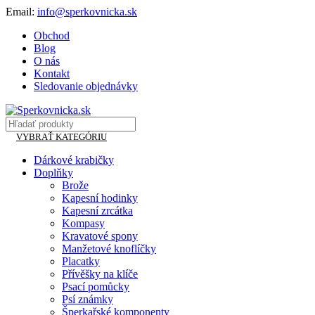
Email:
info@sperkovnicka.sk
Obchod
Blog
O nás
Kontakt
Sledovanie objednávky
VYBRAŤ KATEGÓRIU
Dárkové krabičky
Doplňky
Brože
Kapesní hodinky
Kapesní zrcátka
Kompasy
Kravatové spony
Manžetové knoflíčky
Placatky
Přívěšky na klíče
Psací pomůcky
Psí známky
Šperkařské komponenty