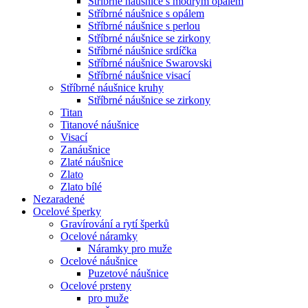
Stříbrné náušnice s modrým opálem
Stříbrné náušnice s opálem
Stříbrné náušnice s perlou
Stříbrné náušnice se zirkony
Stříbrné náušnice srdíčka
Stříbrné náušnice Swarovski
Stříbrné náušnice visací
Stříbrné náušnice kruhy
Stříbrné náušnice se zirkony
Titan
Titanové náušnice
Visací
Zanáušnice
Zlaté náušnice
Zlato
Zlato bílé
Nezaradené
Ocelové šperky
Gravírování a rytí šperků
Ocelové náramky
Náramky pro muže
Ocelové náušnice
Puzetové náušnice
Ocelové prsteny
pro muže