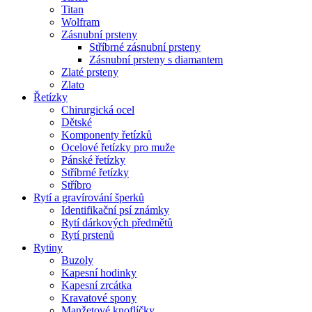
Titan
Wolfram
Zásnubní prsteny
Stříbrné zásnubní prsteny
Zásnubní prsteny s diamantem
Zlaté prsteny
Zlato
Řetízky
Chirurgická ocel
Dětské
Komponenty řetízků
Ocelové řetízky pro muže
Pánské řetízky
Stříbrné řetízky
Stříbro
Rytí a gravírování šperků
Identifikační psí známky
Rytí dárkových předmětů
Rytí prstenů
Rytiny
Buzoly
Kapesní hodinky
Kapesní zrcátka
Kravatové spony
Manžetové knoflíčky