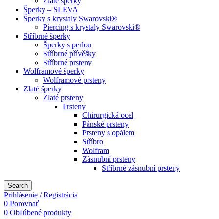
Zlaté šperky
Šperky – SLEVA
Šperky s krystaly Swarovski®
Piercing s krystaly Swarovski®
Stříbrné šperky
Šperky s perlou
Stříbrné přívěšky
Stříbrné prsteny
Wolframové šperky
Wolframové prsteny
Zlaté šperky
Zlaté prsteny
Prsteny
Chirurgická ocel
Pánské prsteny
Prsteny s opálem
Stříbro
Wolfram
Zásnubní prsteny
Stříbrné zásnubní prsteny
Search
Prihlásenie / Registrácia
0
Porovnať
0
Obľúbené produkty