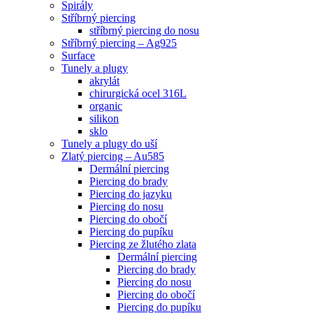
Spirály
Stříbrný piercing
stříbrný piercing do nosu
Stříbrný piercing – Ag925
Surface
Tunely a plugy
akrylát
chirurgická ocel 316L
organic
silikon
sklo
Tunely a plugy do uší
Zlatý piercing – Au585
Dermální piercing
Piercing do brady
Piercing do jazyku
Piercing do nosu
Piercing do obočí
Piercing do pupíku
Piercing ze žlutého zlata
Dermální piercing
Piercing do brady
Piercing do nosu
Piercing do obočí
Piercing do pupíku