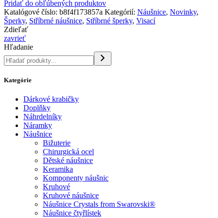
Pridať do obľúbených produktov
Katalógové číslo:
b8f4f173857a
Kategórií:
Náušnice
,
Novinky
,
Šperky
,
Stříbrné náušnice
,
Stříbrné šperky
,
Visací
Zdieľať
zavrieť
Hľadanie
Kategórie
Dárkové krabičky
Doplňky
Náhrdelníky
Náramky
Náušnice
Bižuterie
Chirurgická ocel
Dětské náušnice
Keramika
Komponenty náušnic
Kruhové
Kruhové náušnice
Náušnice Crystals from Swarovski®
Náušnice čtyřlístek