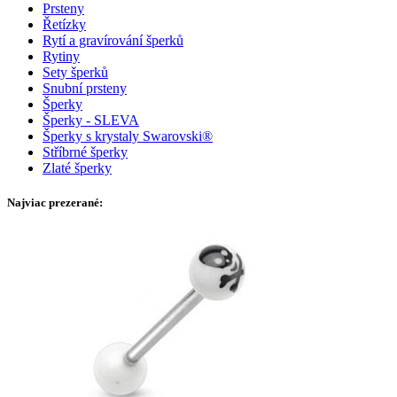
Prsteny
Řetízky
Rytí a gravírování šperků
Rytiny
Sety šperků
Snubní prsteny
Šperky
Šperky - SLEVA
Šperky s krystaly Swarovski®
Stříbrné šperky
Zlaté šperky
Najviac prezerané: