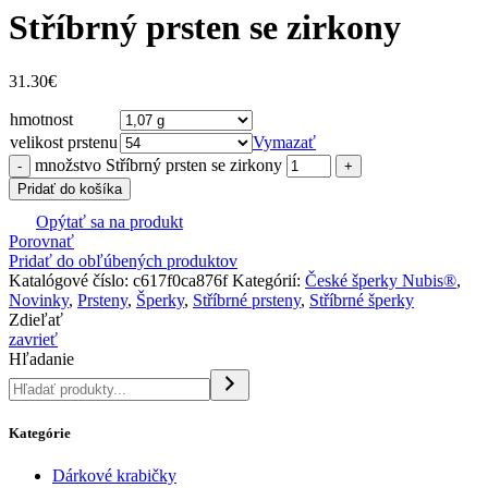
Stříbrný prsten se zirkony
31.30
€
hmotnost
velikost prstenu
Vymazať
množstvo Stříbrný prsten se zirkony
Pridať do košíka
Opýtať sa na produkt
Porovnať
Pridať do obľúbených produktov
Katalógové číslo:
c617f0ca876f
Kategórií:
České šperky Nubis®
,
Novinky
,
Prsteny
,
Šperky
,
Stříbrné prsteny
,
Stříbrné šperky
Zdieľať
zavrieť
Hľadanie
Kategórie
Dárkové krabičky