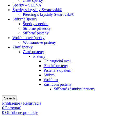
Zlaté šperky
Šperky – SLEVA
Šperky s krystaly Swarovski®
Piercing s krystaly Swarovski®
Stříbrné šperky
Šperky s perlou
Stříbrné přívěšky
Stříbrné prsteny
Wolframové šperky
Wolframové prsteny
Zlaté šperky
Zlaté prsteny
Prsteny
Chirurgická ocel
Pánské prsteny
Prsteny s opálem
Stříbro
Wolfram
Zásnubní prsteny
Stříbrné zásnubní prsteny
Search
Prihlásenie / Registrácia
0
Porovnať
0
Obľúbené produkty