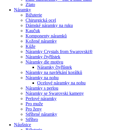
Zlato
Náramky
Bižuterie
Chirurgická ocel
Dámské náramky na ruku
Kaučuk
Komponenty náramků
Kožené náramky
Kůže
Náramky Crystals from Swarovski®
Náramky čtyřlístek
Náramky dle motivu
Náramky čtyřlístek
Náramky na navlékání korálků
Náramky na nohu
Ocelové náramky na nohu
Náramky s perlou
Náramky se Swarovski kameny
Perlové náramky
Pro muže
Pro ženy
Stříbrné náramky
Stříbro
Náušnice
Bižuterie