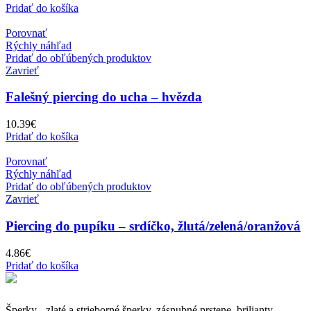
Pridať do košíka
Porovnať
Rýchly náhľad
Pridať do obľúbených produktov
Zavrieť
Falešný piercing do ucha – hvězda
10.39
€
Pridať do košíka
Porovnať
Rýchly náhľad
Pridať do obľúbených produktov
Zavrieť
Piercing do pupíku – srdíčko, žlutá/zelená/oranžová
4.86
€
Pridať do košíka
Šperky - zlaté a strieborné šperky, zásnubné prstene, brilianty,