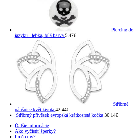
Piercing do
jazyku - lebka, bílá barva
5.47
€
Stříbrné
náušnice květ života
42.44
€
Stříbrný přívěsek evropská krátkosrstá kočka
30.14
€
Ďalšie informácie
Ako vyčistiť šperky?
Prečo my?