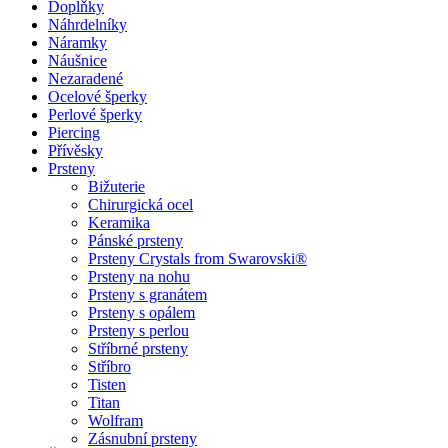
Doplňky
Náhrdelníky
Náramky
Náušnice
Nezaradené
Ocelové šperky
Perlové šperky
Piercing
Přívěsky
Prsteny
Bižuterie
Chirurgická ocel
Keramika
Pánské prsteny
Prsteny Crystals from Swarovski®
Prsteny na nohu
Prsteny s granátem
Prsteny s opálem
Prsteny s perlou
Stříbrné prsteny
Stříbro
Tisten
Titan
Wolfram
Zásnubní prsteny