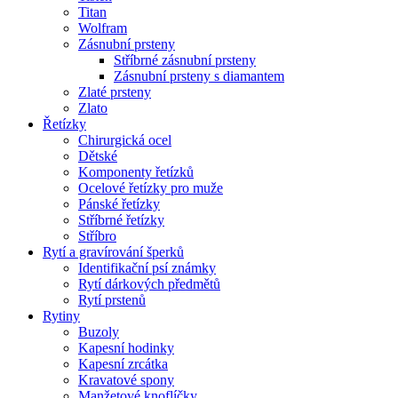
Titan
Wolfram
Zásnubní prsteny
Stříbrné zásnubní prsteny
Zásnubní prsteny s diamantem
Zlaté prsteny
Zlato
Řetízky
Chirurgická ocel
Dětské
Komponenty řetízků
Ocelové řetízky pro muže
Pánské řetízky
Stříbrné řetízky
Stříbro
Rytí a gravírování šperků
Identifikační psí známky
Rytí dárkových předmětů
Rytí prstenů
Rytiny
Buzoly
Kapesní hodinky
Kapesní zrcátka
Kravatové spony
Manžetové knoflíčky