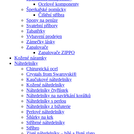
Ocelové komponenty
Šperkařské pomůcky
Čištění stříbra
Spony na peníze
Svatební příbory
Tabatěrky
Vybavení prodejen
Zámečky lásky
Zapalovače
Zapalovače ZIPPO
Kožené náramky
Náhrdelníky
Chirurgická ocel
Crystals from Swarovski®
Kaučukové náhrdelníky
Kožené náhrdelníky
Náhrdelníky čtyřlístek
Náhrdelníky na navlékání korálků
Náhrdelníky s perlou
Náhrdelníky z bižuterie
Perlové náhrdelníky
Šňůrky na krk
Stříbrné náhrdelníky
Stříbro
Zlaté náhrdelníky – bílé a žluté zlato