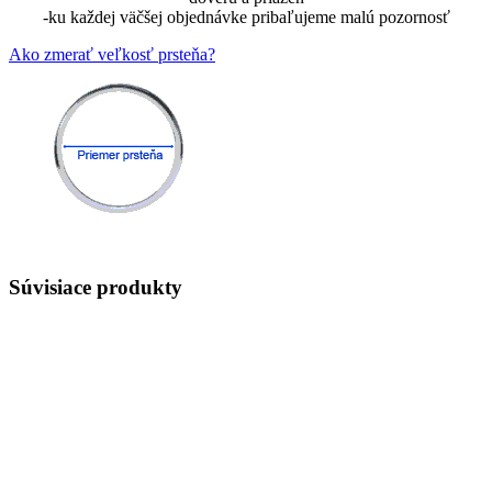
-ku každej väčšej objednávke pribaľujeme malú pozornosť
Ako zmerať veľkosť prsteňa?
Súvisiace produkty