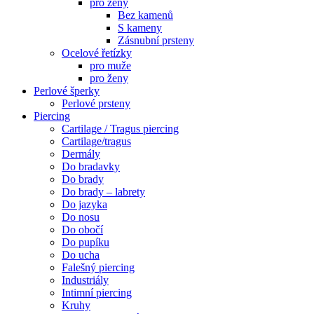
pro ženy
Bez kamenů
S kameny
Zásnubní prsteny
Ocelové řetízky
pro muže
pro ženy
Perlové šperky
Perlové prsteny
Piercing
Cartilage / Tragus piercing
Cartilage/tragus
Dermály
Do bradavky
Do brady
Do brady – labrety
Do jazyka
Do nosu
Do obočí
Do pupíku
Do ucha
Falešný piercing
Industriály
Intimní piercing
Kruhy