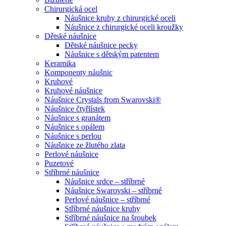
Chirurgická ocel
Náušnice kruhy z chirurgické oceli
Náušnice z chirurgické oceli kroužky
Dětské náušnice
Dětské náušnice pecky
Náušnice s dětským patentem
Keramika
Komponenty náušnic
Kruhové
Kruhové náušnice
Náušnice Crystals from Swarovski®
Náušnice čtyřlístek
Náušnice s granátem
Náušnice s opálem
Náušnice s perlou
Náušnice ze žlutého zlata
Perlové náušnice
Puzetové
Stříbrné náušnice
Náušnice srdce – stříbrné
Náušnice Swarovski – stříbrné
Perlové náušnice – stříbrné
Stříbrné náušnice kruhy
Stříbrné náušnice na šroubek