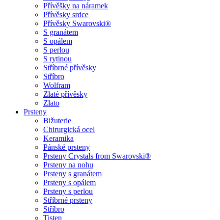
Přívěšky na náramek
Přívěsky srdce
Přívěsky Swarovski®
S granátem
S opálem
S perlou
S rytinou
Stříbrné přívěsky
Stříbro
Wolfram
Zlaté přívěsky
Zlato
Prsteny
Bižuterie
Chirurgická ocel
Keramika
Pánské prsteny
Prsteny Crystals from Swarovski®
Prsteny na nohu
Prsteny s granátem
Prsteny s opálem
Prsteny s perlou
Stříbrné prsteny
Stříbro
Tisten