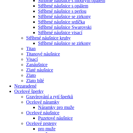
Stříbrné náušnice s modrým opálem
Stříbrné náušnice s opálem
Stříbrné náušnice s perlou
Stříbrné náušnice se zirkony
Stříbrné náušnice srdíčka
Stříbrné náušnice Swarovski
Stříbrné náušnice visací
Stříbrné náušnice kruhy
Stříbrné náušnice se zirkony
Titan
Titanové náušnice
Visací
Zanáušnice
Zlaté náušnice
Zlato
Zlato bílé
Nezaradené
Ocelové šperky
Gravírování a rytí šperků
Ocelové náramky
Náramky pro muže
Ocelové náušnice
Puzetové náušnice
Ocelové prsteny
pro muže