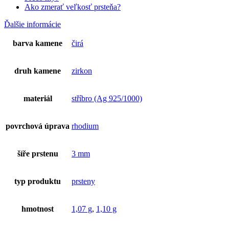
Ako zmerať veľkosť prsteňa?
Ďalšie informácie
barva kamene
čirá
druh kamene
zirkon
materiál
stříbro (Ag 925/1000)
povrchová úprava
rhodium
šíře prstenu
3 mm
typ produktu
prsteny
hmotnost
1,07 g
,
1,10 g