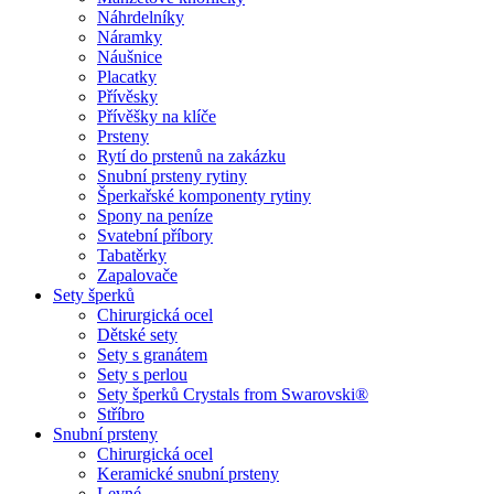
Náhrdelníky
Náramky
Náušnice
Placatky
Přívěsky
Přívěšky na klíče
Prsteny
Rytí do prstenů na zakázku
Snubní prsteny rytiny
Šperkařské komponenty rytiny
Spony na peníze
Svatební příbory
Tabatěrky
Zapalovače
Sety šperků
Chirurgická ocel
Dětské sety
Sety s granátem
Sety s perlou
Sety šperků Crystals from Swarovski®
Stříbro
Snubní prsteny
Chirurgická ocel
Keramické snubní prsteny
Levné