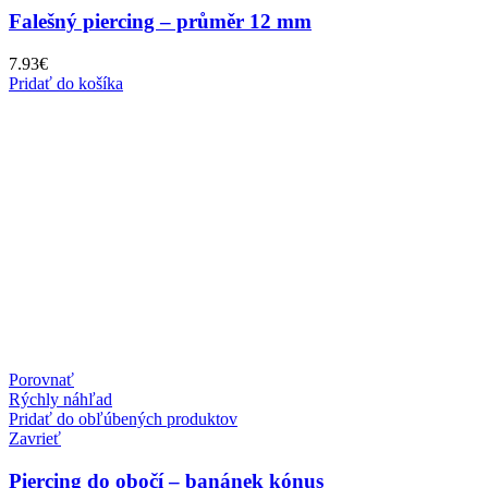
Falešný piercing – průměr 12 mm
7.93
€
Pridať do košíka
Porovnať
Rýchly náhľad
Pridať do obľúbených produktov
Zavrieť
Piercing do obočí – banánek kónus