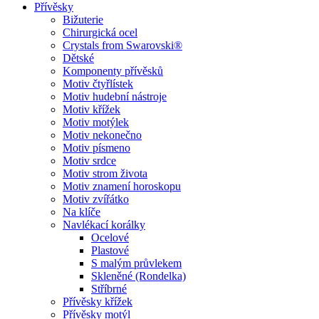
Přívěsky
Bižuterie
Chirurgická ocel
Crystals from Swarovski®
Dětské
Komponenty přívěsků
Motiv čtyřlístek
Motiv hudební nástroje
Motiv křížek
Motiv motýlek
Motiv nekonečno
Motiv písmeno
Motiv srdce
Motiv strom života
Motiv znamení horoskopu
Motiv zvířátko
Na klíče
Navlékací korálky
Ocelové
Plastové
S malým průvlekem
Skleněné (Rondelka)
Stříbrné
Přívěsky křížek
Přívěsky motýl