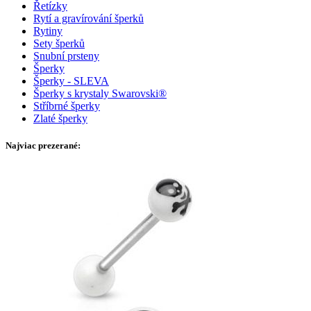
Řetízky
Rytí a gravírování šperků
Rytiny
Sety šperků
Snubní prsteny
Šperky
Šperky - SLEVA
Šperky s krystaly Swarovski®
Stříbrné šperky
Zlaté šperky
Najviac prezerané: