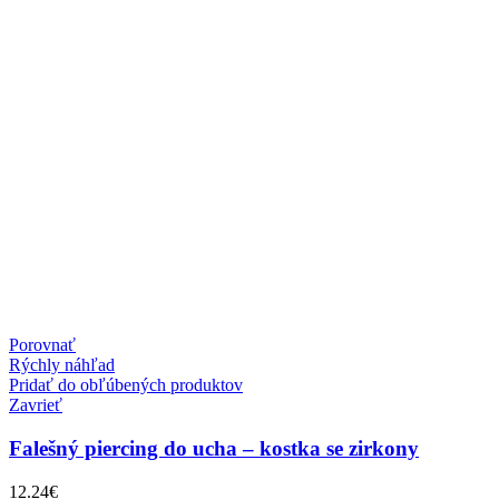
Porovnať
Rýchly náhľad
Pridať do obľúbených produktov
Zavrieť
Falešný piercing do ucha – kostka se zirkony
12.24
€