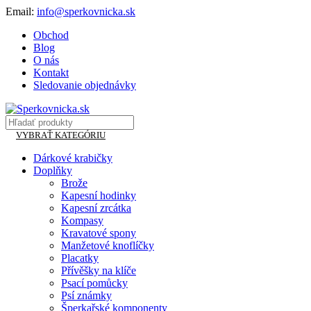
Email:
info@sperkovnicka.sk
Obchod
Blog
O nás
Kontakt
Sledovanie objednávky
VYBRAŤ KATEGÓRIU
Dárkové krabičky
Doplňky
Brože
Kapesní hodinky
Kapesní zrcátka
Kompasy
Kravatové spony
Manžetové knoflíčky
Placatky
Přívěšky na klíče
Psací pomůcky
Psí známky
Šperkařské komponenty