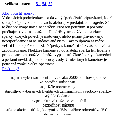
velikost prstenu
51
,
54
,
57
Ako vyčistiť šperky?
V domácich podmienkach sa dá zlatý šperk čistiť prípravkami, ktoré
sa dajú kúpiť v klenotníctvach, alebo aj v predajniach drogérie. Sú
to čistiace kvapaliny a handričky. Pred ich použitím si pozorne
prečítajte návod na použitie. Handričky nepoužívajte na zlaté
šperky, ktorých povrch je matovaný, alebo jemne gravírovaný,
neodporúčame ani na rhódiované zlato. Takáto úprava sa môže
veľmi ľahko poškodiť. Zlaté šperky s kameňmi sú zvlášť citlivé na
zaobchádzanie. Niektoré kamene sú do zlatého šperku len lepené a
pri neopatrnom používaní môžu vypadnúť. Zlaté šperky s kameňmi
a perlami nevkladajte do horúcej vody. U niektorých kameňov je
potrebná zvlášť veľká opatrnosť!
Prečo my?
-najširší výber sortimentu – viac ako 25000 druhov šperkov
-dlhoročné skúsenosti
-najnižšie možné ceny
-starostlivo vyberaných kvalitných zahraničných výrobcov šperkov
-rýchle dodanie
-bezproblémové riešenie reklamácií
-bezpečnosť nákupu
-rôzne akcie a súťaže, ktorými sa Vás snažíme odmeniť za Vašu
dôveru a priazeň