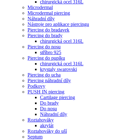
chirurgická ocel 316L
Microdermal
Microdermal piercing
Náhradní díly
Nástroje pro aplikace piercingu
Piercing do bradavek
Piercing do brady
chirurgická ocel 316L
Piercing do nosu
stříbro 925
Piercing do pupíku
chirurgická ocel 316L
krystaly swarovski
Piercing do ucha
Piercing náhradní díly
Podkovy
PUSH IN piercing
Cartilage piercing
Do brady
Do nosu
Náhradní díly
Roztahováky
akrylát
Roztahováky do uší
Septum