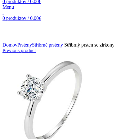
0
produktov
/
0.00
€
Menu
0
produktov
/
0.00
€
Zväčšiť obrázok
Domov
Prsteny
Stříbrné prsteny
Stříbrný prsten se zirkony
Previous product