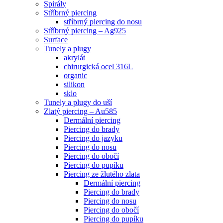
Spirály
Stříbrný piercing
stříbrný piercing do nosu
Stříbrný piercing – Ag925
Surface
Tunely a plugy
akrylát
chirurgická ocel 316L
organic
silikon
sklo
Tunely a plugy do uší
Zlatý piercing – Au585
Dermální piercing
Piercing do brady
Piercing do jazyku
Piercing do nosu
Piercing do obočí
Piercing do pupíku
Piercing ze žlutého zlata
Dermální piercing
Piercing do brady
Piercing do nosu
Piercing do obočí
Piercing do pupíku