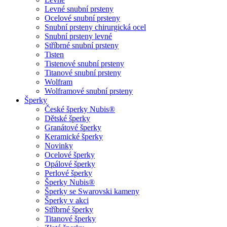
Levné snubní prsteny
Ocelové snubní prsteny
Snubní prsteny chirurgická ocel
Snubní prsteny levné
Stříbrné snubní prsteny
Tisten
Tistenové snubní prsteny
Titanové snubní prsteny
Wolfram
Wolframové snubní prsteny
Šperky
České šperky Nubis®
Dětské šperky
Granátové šperky
Keramické šperky
Novinky
Ocelové šperky
Opálové šperky
Perlové šperky
Šperky Nubis®
Šperky se Swarovski kameny
Šperky v akci
Stříbrné šperky
Titanové šperky