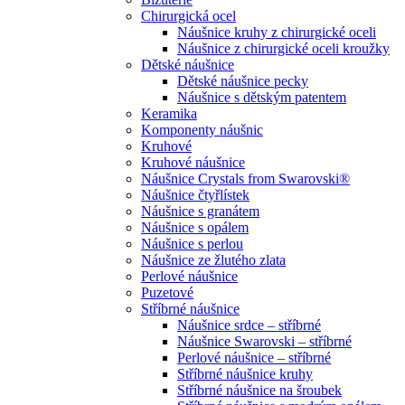
Chirurgická ocel
Náušnice kruhy z chirurgické oceli
Náušnice z chirurgické oceli kroužky
Dětské náušnice
Dětské náušnice pecky
Náušnice s dětským patentem
Keramika
Komponenty náušnic
Kruhové
Kruhové náušnice
Náušnice Crystals from Swarovski®
Náušnice čtyřlístek
Náušnice s granátem
Náušnice s opálem
Náušnice s perlou
Náušnice ze žlutého zlata
Perlové náušnice
Puzetové
Stříbrné náušnice
Náušnice srdce – stříbrné
Náušnice Swarovski – stříbrné
Perlové náušnice – stříbrné
Stříbrné náušnice kruhy
Stříbrné náušnice na šroubek