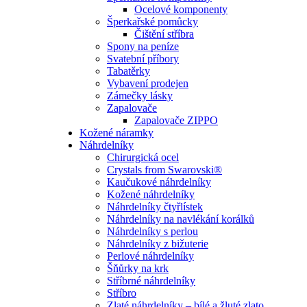
Ocelové komponenty
Šperkařské pomůcky
Čištění stříbra
Spony na peníze
Svatební příbory
Tabatěrky
Vybavení prodejen
Zámečky lásky
Zapalovače
Zapalovače ZIPPO
Kožené náramky
Náhrdelníky
Chirurgická ocel
Crystals from Swarovski®
Kaučukové náhrdelníky
Kožené náhrdelníky
Náhrdelníky čtyřlístek
Náhrdelníky na navlékání korálků
Náhrdelníky s perlou
Náhrdelníky z bižuterie
Perlové náhrdelníky
Šňůrky na krk
Stříbrné náhrdelníky
Stříbro
Zlaté náhrdelníky – bílé a žluté zlato