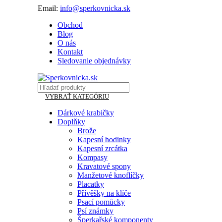
Email:
info@sperkovnicka.sk
Obchod
Blog
O nás
Kontakt
Sledovanie objednávky
VYBRAŤ KATEGÓRIU
Dárkové krabičky
Doplňky
Brože
Kapesní hodinky
Kapesní zrcátka
Kompasy
Kravatové spony
Manžetové knoflíčky
Placatky
Přívěšky na klíče
Psací pomůcky
Psí známky
Šperkařské komponenty