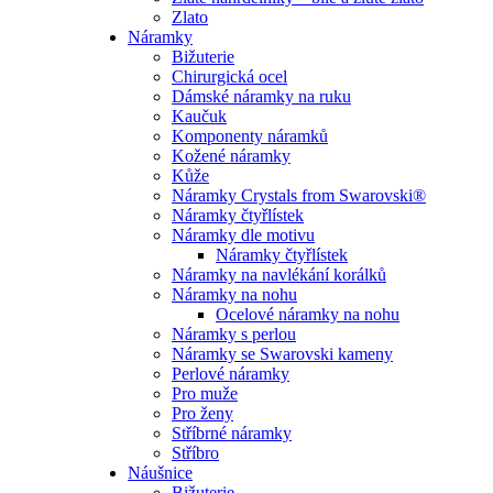
Zlato
Náramky
Bižuterie
Chirurgická ocel
Dámské náramky na ruku
Kaučuk
Komponenty náramků
Kožené náramky
Kůže
Náramky Crystals from Swarovski®
Náramky čtyřlístek
Náramky dle motivu
Náramky čtyřlístek
Náramky na navlékání korálků
Náramky na nohu
Ocelové náramky na nohu
Náramky s perlou
Náramky se Swarovski kameny
Perlové náramky
Pro muže
Pro ženy
Stříbrné náramky
Stříbro
Náušnice
Bižuterie