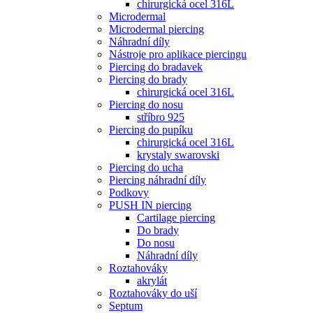
chirurgická ocel 316L
Microdermal
Microdermal piercing
Náhradní díly
Nástroje pro aplikace piercingu
Piercing do bradavek
Piercing do brady
chirurgická ocel 316L
Piercing do nosu
stříbro 925
Piercing do pupíku
chirurgická ocel 316L
krystaly swarovski
Piercing do ucha
Piercing náhradní díly
Podkovy
PUSH IN piercing
Cartilage piercing
Do brady
Do nosu
Náhradní díly
Roztahováky
akrylát
Roztahováky do uší
Septum