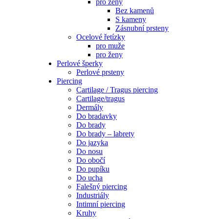
pro ženy
Bez kamenů
S kameny
Zásnubní prsteny
Ocelové řetízky
pro muže
pro ženy
Perlové šperky
Perlové prsteny
Piercing
Cartilage / Tragus piercing
Cartilage/tragus
Dermály
Do bradavky
Do brady
Do brady – labrety
Do jazyka
Do nosu
Do obočí
Do pupíku
Do ucha
Falešný piercing
Industriály
Intimní piercing
Kruhy