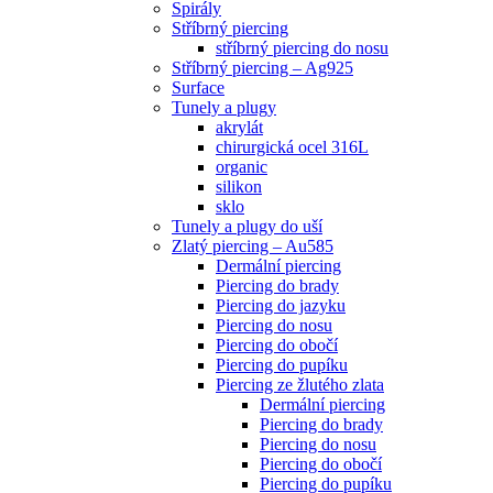
Spirály
Stříbrný piercing
stříbrný piercing do nosu
Stříbrný piercing – Ag925
Surface
Tunely a plugy
akrylát
chirurgická ocel 316L
organic
silikon
sklo
Tunely a plugy do uší
Zlatý piercing – Au585
Dermální piercing
Piercing do brady
Piercing do jazyku
Piercing do nosu
Piercing do obočí
Piercing do pupíku
Piercing ze žlutého zlata
Dermální piercing
Piercing do brady
Piercing do nosu
Piercing do obočí
Piercing do pupíku