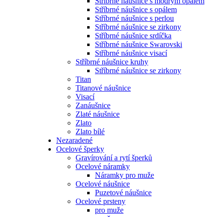
Stříbrné náušnice s modrým opálem
Stříbrné náušnice s opálem
Stříbrné náušnice s perlou
Stříbrné náušnice se zirkony
Stříbrné náušnice srdíčka
Stříbrné náušnice Swarovski
Stříbrné náušnice visací
Stříbrné náušnice kruhy
Stříbrné náušnice se zirkony
Titan
Titanové náušnice
Visací
Zanáušnice
Zlaté náušnice
Zlato
Zlato bílé
Nezaradené
Ocelové šperky
Gravírování a rytí šperků
Ocelové náramky
Náramky pro muže
Ocelové náušnice
Puzetové náušnice
Ocelové prsteny
pro muže