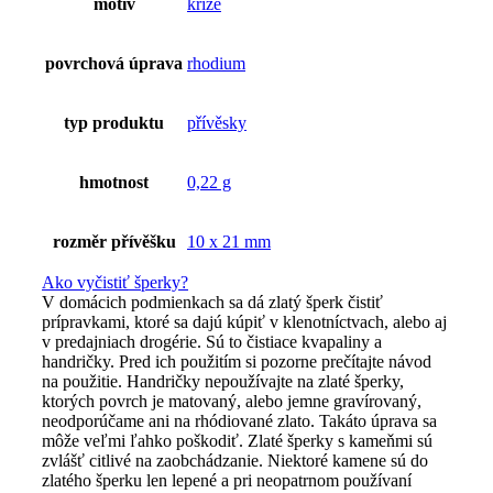
motiv
kříže
povrchová úprava
rhodium
typ produktu
přívěsky
hmotnost
0,22 g
rozměr přívěšku
10 x 21 mm
Ako vyčistiť šperky?
V domácich podmienkach sa dá zlatý šperk čistiť
prípravkami, ktoré sa dajú kúpiť v klenotníctvach, alebo aj
v predajniach drogérie. Sú to čistiace kvapaliny a
handričky. Pred ich použitím si pozorne prečítajte návod
na použitie. Handričky nepoužívajte na zlaté šperky,
ktorých povrch je matovaný, alebo jemne gravírovaný,
neodporúčame ani na rhódiované zlato. Takáto úprava sa
môže veľmi ľahko poškodiť. Zlaté šperky s kameňmi sú
zvlášť citlivé na zaobchádzanie. Niektoré kamene sú do
zlatého šperku len lepené a pri neopatrnom používaní