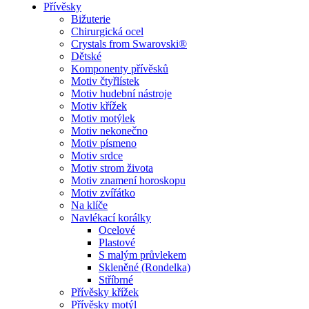
Přívěsky
Bižuterie
Chirurgická ocel
Crystals from Swarovski®
Dětské
Komponenty přívěsků
Motiv čtyřlístek
Motiv hudební nástroje
Motiv křížek
Motiv motýlek
Motiv nekonečno
Motiv písmeno
Motiv srdce
Motiv strom života
Motiv znamení horoskopu
Motiv zvířátko
Na klíče
Navlékací korálky
Ocelové
Plastové
S malým průvlekem
Skleněné (Rondelka)
Stříbrné
Přívěsky křížek
Přívěsky motýl