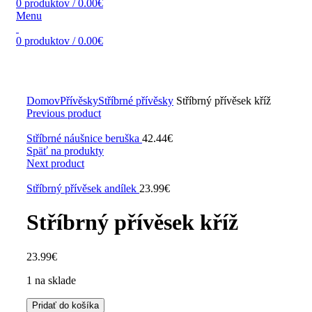
0
produktov
/
0.00
€
Menu
0
produktov
/
0.00
€
Zväčšiť obrázok
Domov
Přívěsky
Stříbrné přívěsky
Stříbrný přívěsek kříž
Previous product
Stříbrné náušnice beruška
42.44
€
Späť na produkty
Next product
Stříbrný přívěsek andílek
23.99
€
Stříbrný přívěsek kříž
23.99
€
1 na sklade
Pridať do košíka