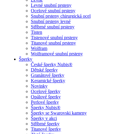
Levné snubní prsteny
Ocelové snubní prsteny
Snubní prsteny chirurgická ocel
Snubní prsteny levné
Stříbrné snubní prsteny
Tisten
Tistenové snubní prsteny
Titanové snubní prsteny
Wolfram
Wolframové snubní prsteny
Šperky
České šperky Nubis®
Dětské šperky
Granátové šperky
Keramické šperky
Novinky
Ocelové šperky
Opálové šperky
Perlové šperky
Šperky Nubis®
Šperky se Swarovski kameny
Šperky v akci
Stříbrné šperky
Titanové šperky