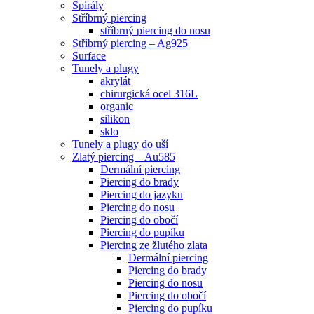
Spirály
Stříbrný piercing
stříbrný piercing do nosu
Stříbrný piercing – Ag925
Surface
Tunely a plugy
akrylát
chirurgická ocel 316L
organic
silikon
sklo
Tunely a plugy do uší
Zlatý piercing – Au585
Dermální piercing
Piercing do brady
Piercing do jazyku
Piercing do nosu
Piercing do obočí
Piercing do pupíku
Piercing ze žlutého zlata
Dermální piercing
Piercing do brady
Piercing do nosu
Piercing do obočí
Piercing do pupíku