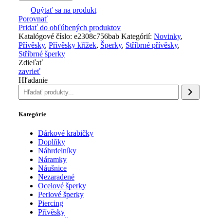
Opýtať sa na produkt
Porovnať
Pridať do obľúbených produktov
Katalógové číslo:
e2308c756bab
Kategórií:
Novinky
,
Přívěsky
,
Přívěsky křížek
,
Šperky
,
Stříbrné přívěsky
,
Stříbrné šperky
Zdieľať
zavrieť
Hľadanie
Kategórie
Dárkové krabičky
Doplňky
Náhrdelníky
Náramky
Náušnice
Nezaradené
Ocelové šperky
Perlové šperky
Piercing
Přívěsky