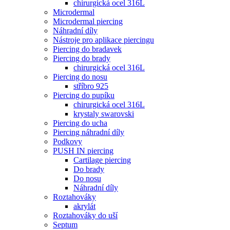
chirurgická ocel 316L
Microdermal
Microdermal piercing
Náhradní díly
Nástroje pro aplikace piercingu
Piercing do bradavek
Piercing do brady
chirurgická ocel 316L
Piercing do nosu
stříbro 925
Piercing do pupíku
chirurgická ocel 316L
krystaly swarovski
Piercing do ucha
Piercing náhradní díly
Podkovy
PUSH IN piercing
Cartilage piercing
Do brady
Do nosu
Náhradní díly
Roztahováky
akrylát
Roztahováky do uší
Septum