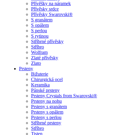
Přívěšky na náramek
Přívěsky srdce
Přívěsky Swarovski®
S granátem
S opálem
S perlou
S rytinou
Stříbrné přívěsky
Stříbro
Wolfram
Zlaté přívěsky
Zlato
Prsteny
Bižuterie
Chirurgická ocel
Keramika
Pánské prsteny
Prsteny Crystals from Swarovski®
Prsteny na nohu
Prsteny s granátem
Prsteny s opálem
Prsteny s perlou
Stříbrné prsteny
Stříbro
Tisten