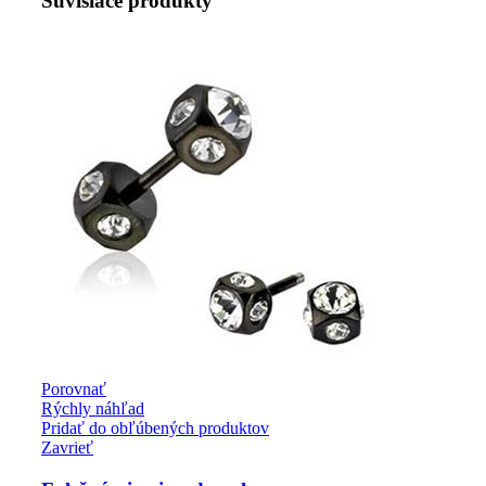
Súvisiace produkty
Porovnať
Rýchly náhľad
Pridať do obľúbených produktov
Zavrieť