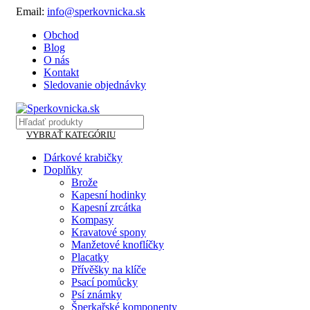
Email:
info@sperkovnicka.sk
Obchod
Blog
O nás
Kontakt
Sledovanie objednávky
VYBRAŤ KATEGÓRIU
Dárkové krabičky
Doplňky
Brože
Kapesní hodinky
Kapesní zrcátka
Kompasy
Kravatové spony
Manžetové knoflíčky
Placatky
Přívěšky na klíče
Psací pomůcky
Psí známky
Šperkařské komponenty