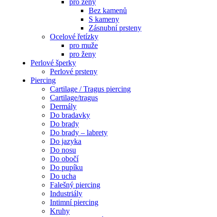
pro ženy
Bez kamenů
S kameny
Zásnubní prsteny
Ocelové řetízky
pro muže
pro ženy
Perlové šperky
Perlové prsteny
Piercing
Cartilage / Tragus piercing
Cartilage/tragus
Dermály
Do bradavky
Do brady
Do brady – labrety
Do jazyka
Do nosu
Do obočí
Do pupíku
Do ucha
Falešný piercing
Industriály
Intimní piercing
Kruhy