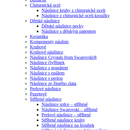
Chirurgická ocel
Náušnice kruhy z chirurgické oceli
Náušnice z chirurgické oceli kroužky
Dětské náušnice
Dětské náušnice pecky
Náušnice s dětským patentem
Keramika
Komponenty náušnic
Kruhové
Kruhové náušnice
Náušnice Crystals from Swarovski®
Náušnice čtyřlístek
Náušnice s granátem
Náušnice s opálem
Náušnice s perlou
Náušnice ze žlutého zlata
Perlové náušnice
Puzetové
Stříbrné náušnice
Náušnice srdce – stříbrné
Náušnice Swarovski – stříbrné
Perlové náušnice – stříbrné
Stříbrné náušnice kruhy
Stříbrné náušnice na šroubek