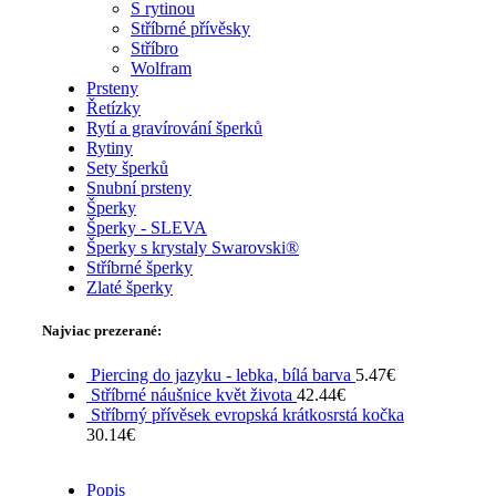
S rytinou
Stříbrné přívěsky
Stříbro
Wolfram
Prsteny
Řetízky
Rytí a gravírování šperků
Rytiny
Sety šperků
Snubní prsteny
Šperky
Šperky - SLEVA
Šperky s krystaly Swarovski®
Stříbrné šperky
Zlaté šperky
Najviac prezerané:
Piercing do jazyku - lebka, bílá barva
5.47
€
Stříbrné náušnice květ života
42.44
€
Stříbrný přívěsek evropská krátkosrstá kočka
30.14
€
Popis