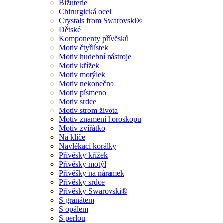
Bižuterie
Chirurgická ocel
Crystals from Swarovski®
Dětské
Komponenty přívěsků
Motiv čtyřlístek
Motiv hudební nástroje
Motiv křížek
Motiv motýlek
Motiv nekonečno
Motiv písmeno
Motiv srdce
Motiv strom života
Motiv znamení horoskopu
Motiv zvířátko
Na klíče
Navlékací korálky
Přívěsky křížek
Přívěsky motýl
Přívěšky na náramek
Přívěsky srdce
Přívěsky Swarovski®
S granátem
S opálem
S perlou