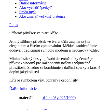
Ďalšie informácie
Ako vyčistiť šperky?
Prečo my?
Ako zmerať veľkosť prsteňa?
Popis
Stříbrný přívěsek ve tvaru kříže
Jemný stříbrný přívěsek ve tvaru kříže zaujme svým
elegantním a čistým zpracováním. Měkké, zaoblené linie
dodávají tradičnímu symbolu moderní a nadčasový vzhled.
Minimalistický design působí decentně, díky čemuž je
přívěsek vhodný pro každodenní nošení i výjimečné
příležitosti. Snadno se kombinuje s dalšími šperky a krásně
doplní jakýkoli styl.
Kříž je symbolem víry, ochrany i osobní síly.
Ďalšie informácie
materiál
stříbro (Ag 925/1000)