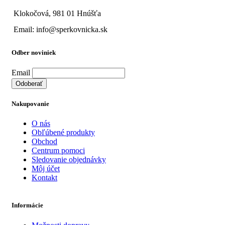
Klokočová, 981 01 Hnúšťa
Email: info@sperkovnicka.sk
Odber noviniek
Email
Nakupovanie
O nás
Obľúbené produkty
Obchod
Centrum pomoci
Sledovanie objednávky
Môj účet
Kontakt
Informácie