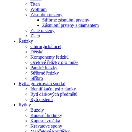
Titan
Wolfram
Zásnubní prsteny
Stříbrné zásnubní prsteny
Zásnubní prsteny s diamantem
Zlaté prsteny
Zlato
Řetízky
Chirurgická ocel
Dětské
Komponenty řetízků
Ocelové řetízky pro muže
Pánské řetízky
Stříbrné řetízky
Stříbro
Rytí a gravírování šperků
Identifikační psí známky
Rytí dárkových předmětů
Rytí prstenů
Rytiny
Buzoly
Kapesní hodinky
Kapesní zrcátka
Kravatové spony
Manžetové knoflíčky