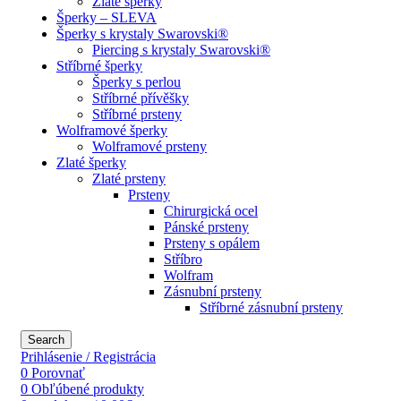
Zlaté šperky
Šperky – SLEVA
Šperky s krystaly Swarovski®
Piercing s krystaly Swarovski®
Stříbrné šperky
Šperky s perlou
Stříbrné přívěšky
Stříbrné prsteny
Wolframové šperky
Wolframové prsteny
Zlaté šperky
Zlaté prsteny
Prsteny
Chirurgická ocel
Pánské prsteny
Prsteny s opálem
Stříbro
Wolfram
Zásnubní prsteny
Stříbrné zásnubní prsteny
Search
Prihlásenie / Registrácia
0
Porovnať
0
Obľúbené produkty