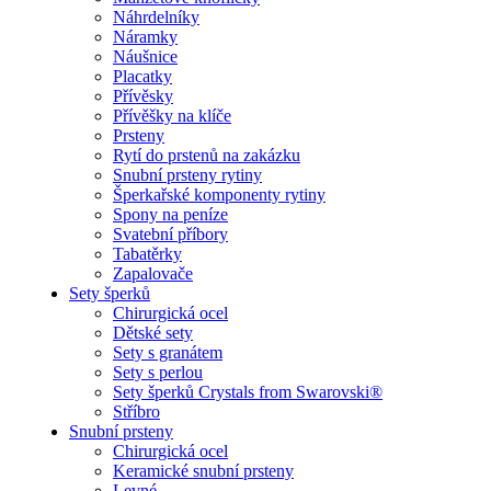
Náhrdelníky
Náramky
Náušnice
Placatky
Přívěsky
Přívěšky na klíče
Prsteny
Rytí do prstenů na zakázku
Snubní prsteny rytiny
Šperkařské komponenty rytiny
Spony na peníze
Svatební příbory
Tabatěrky
Zapalovače
Sety šperků
Chirurgická ocel
Dětské sety
Sety s granátem
Sety s perlou
Sety šperků Crystals from Swarovski®
Stříbro
Snubní prsteny
Chirurgická ocel
Keramické snubní prsteny
Levné