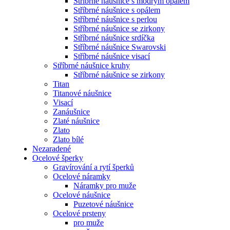
Stříbrné náušnice s modrým opálem
Stříbrné náušnice s opálem
Stříbrné náušnice s perlou
Stříbrné náušnice se zirkony
Stříbrné náušnice srdíčka
Stříbrné náušnice Swarovski
Stříbrné náušnice visací
Stříbrné náušnice kruhy
Stříbrné náušnice se zirkony
Titan
Titanové náušnice
Visací
Zanáušnice
Zlaté náušnice
Zlato
Zlato bílé
Nezaradené
Ocelové šperky
Gravírování a rytí šperků
Ocelové náramky
Náramky pro muže
Ocelové náušnice
Puzetové náušnice
Ocelové prsteny
pro muže