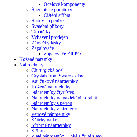
Ocelové komponenty
Šperkařské pomůcky
Čištění stříbra
Spony na peníze
Svatební příbory
Tabatěrky
Vybavení prodejen
Zámečky lásky
Zapalovače
Zapalovače ZIPPO
Kožené náramky
Náhrdelníky
Chirurgická ocel
Crystals from Swarovski®
Kaučukové náhrdelníky
Kožené náhrdelníky
Náhrdelníky čtyřlístek
Náhrdelníky na navlékání korálků
Náhrdelníky s perlou
Náhrdelníky z bižuterie
Perlové náhrdelníky
Šňůrky na krk
Stříbrné náhrdelníky
Stříbro
Zlaté náhrdelníky – bílé a žluté zlato