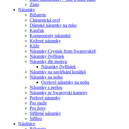
Zlato
Náramky
Bižuterie
Chirurgická ocel
Dámské náramky na ruku
Kaučuk
Komponenty náramků
Kožené náramky
Kůže
Náramky Crystals from Swarovski®
Náramky čtyřlístek
Náramky dle motivu
Náramky čtyřlístek
Náramky na navlékání korálků
Náramky na nohu
Ocelové náramky na nohu
Náramky s perlou
Náramky se Swarovski kameny
Perlové náramky
Pro muže
Pro ženy
Stříbrné náramky
Stříbro
Náušnice
Bižuterie