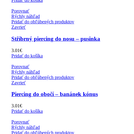
Pridať do košíka
Porovnať
Rýchly náhľad
Pridať do obľúbených produktov
Zavrieť
Stříbrný piercing do nosu – pusinka
3.01
€
Pridať do košíka
Porovnať
Rýchly náhľad
Pridať do obľúbených produktov
Zavrieť
Piercing do obočí – banánek kónus
3.01
€
Pridať do košíka
Porovnať
Rýchly náhľad
Pridať do obľúbených produktov