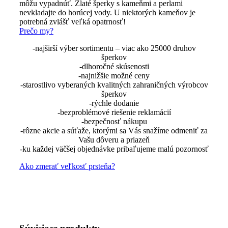
môžu vypadnúť. Zlaté šperky s kameňmi a perlami
nevkladajte do horúcej vody. U niektorých kameňov je
potrebná zvlášť veľká opatrnosť!
Prečo my?
-najširší výber sortimentu – viac ako 25000 druhov
šperkov
-dlhoročné skúsenosti
-najnižšie možné ceny
-starostlivo vyberaných kvalitných zahraničných výrobcov
šperkov
-rýchle dodanie
-bezproblémové riešenie reklamácií
-bezpečnosť nákupu
-rôzne akcie a súťaže, ktorými sa Vás snažíme odmeniť za
Vašu dôveru a priazeň
-ku každej väčšej objednávke pribaľujeme malú pozornosť
Ako zmerať veľkosť prsteňa?