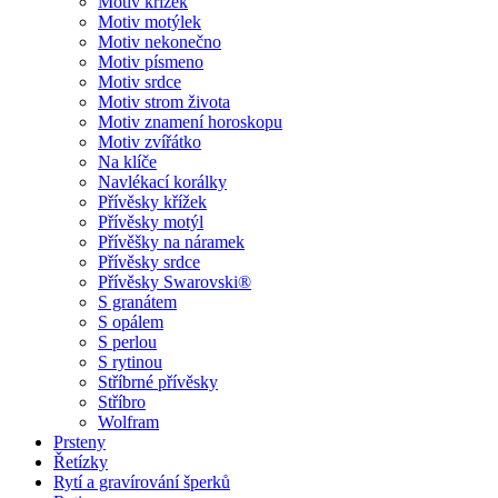
Motiv křížek
Motiv motýlek
Motiv nekonečno
Motiv písmeno
Motiv srdce
Motiv strom života
Motiv znamení horoskopu
Motiv zvířátko
Na klíče
Navlékací korálky
Přívěsky křížek
Přívěsky motýl
Přívěšky na náramek
Přívěsky srdce
Přívěsky Swarovski®
S granátem
S opálem
S perlou
S rytinou
Stříbrné přívěsky
Stříbro
Wolfram
Prsteny
Řetízky
Rytí a gravírování šperků