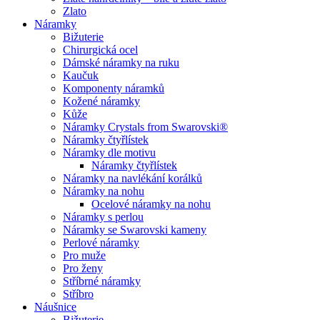
Zlato
Náramky
Bižuterie
Chirurgická ocel
Dámské náramky na ruku
Kaučuk
Komponenty náramků
Kožené náramky
Kůže
Náramky Crystals from Swarovski®
Náramky čtyřlístek
Náramky dle motivu
Náramky čtyřlístek
Náramky na navlékání korálků
Náramky na nohu
Ocelové náramky na nohu
Náramky s perlou
Náramky se Swarovski kameny
Perlové náramky
Pro muže
Pro ženy
Stříbrné náramky
Stříbro
Náušnice
Bižuterie