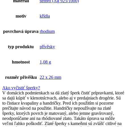
materiál
stříbro (Ag 925/1000)
motiv
křídla
povrchová úprava
rhodium
typ produktu
přívěsky
hmotnost
1,08 g
rozměr přívěšku
22 x 26 mm
Ako vyčistiť šperky?
V domácich podmienkach sa dá zlatý šperk čistiť prípravkami, ktoré
sa dajú kúpiť v klenotníctvach, alebo aj v predajniach drogérie. Sú
to čistiace kvapaliny a handričky. Pred ich použitím si pozorne
prečítajte návod na použitie. Handričky nepoužívajte na zlaté
šperky, ktorých povrch je matovaný, alebo jemne gravírovaný,
neodporúčame ani na rhódiované zlato. Takáto úprava sa môže
veľmi ľahko poškodiť. Zlaté šperky s kameňmi sú zvlášť citlivé na