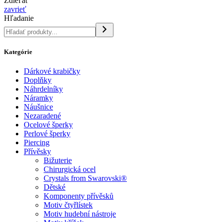
Zdieľať
zavrieť
Hľadanie
Kategórie
Dárkové krabičky
Doplňky
Náhrdelníky
Náramky
Náušnice
Nezaradené
Ocelové šperky
Perlové šperky
Piercing
Přívěsky
Bižuterie
Chirurgická ocel
Crystals from Swarovski®
Dětské
Komponenty přívěsků
Motiv čtyřlístek
Motiv hudební nástroje