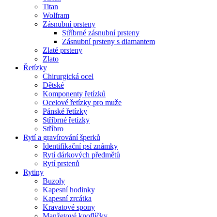
Titan
Wolfram
Zásnubní prsteny
Stříbrné zásnubní prsteny
Zásnubní prsteny s diamantem
Zlaté prsteny
Zlato
Řetízky
Chirurgická ocel
Dětské
Komponenty řetízků
Ocelové řetízky pro muže
Pánské řetízky
Stříbrné řetízky
Stříbro
Rytí a gravírování šperků
Identifikační psí známky
Rytí dárkových předmětů
Rytí prstenů
Rytiny
Buzoly
Kapesní hodinky
Kapesní zrcátka
Kravatové spony
Manžetové knoflíčky