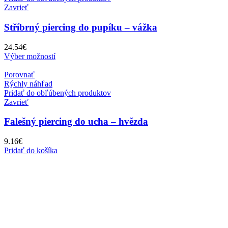
Zavrieť
Stříbrný piercing do pupíku – vážka
24.54
€
Výber možností
Porovnať
Rýchly náhľad
Pridať do obľúbených produktov
Zavrieť
Falešný piercing do ucha – hvězda
9.16
€
Pridať do košíka