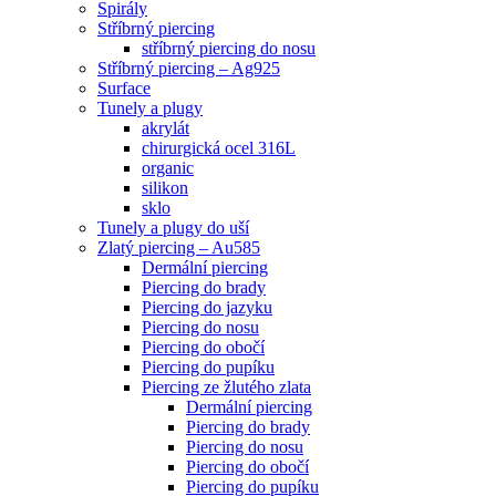
Spirály
Stříbrný piercing
stříbrný piercing do nosu
Stříbrný piercing – Ag925
Surface
Tunely a plugy
akrylát
chirurgická ocel 316L
organic
silikon
sklo
Tunely a plugy do uší
Zlatý piercing – Au585
Dermální piercing
Piercing do brady
Piercing do jazyku
Piercing do nosu
Piercing do obočí
Piercing do pupíku
Piercing ze žlutého zlata
Dermální piercing
Piercing do brady
Piercing do nosu
Piercing do obočí
Piercing do pupíku