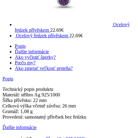
Ocelový
řetízek přívěskem
22.69
€
Ocelový řetízek přívěskem
22.69
€
Popis
Ďalšie informácie
Ako vyčistiť šperky?
Prečo my?
Ako zmerať veľkosť prsteňa?
Popis
Technický popis produktu
Materiál: stříbro Ag 925/1000
Šířka přívěsku: 22 mm
Celková výška včetně závěsu: 26 mm
Gramáž: 1,08 g
Provedení: samostatný přívěsek bez řetízku
Ďalšie informácie