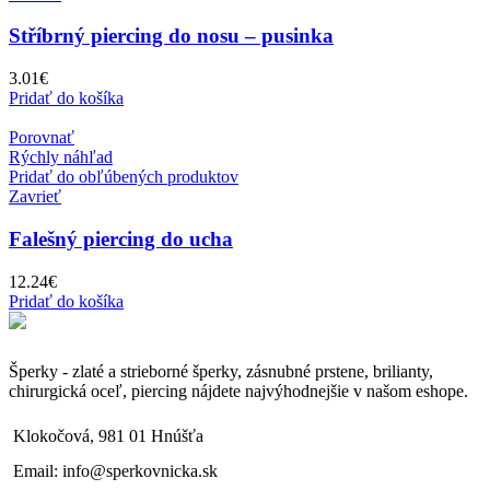
Stříbrný piercing do nosu – pusinka
3.01
€
Pridať do košíka
Porovnať
Rýchly náhľad
Pridať do obľúbených produktov
Zavrieť
Falešný piercing do ucha
12.24
€
Pridať do košíka
Šperky - zlaté a strieborné šperky, zásnubné prstene, brilianty,
chirurgická oceľ, piercing nájdete najvýhodnejšie v našom eshope.
Klokočová, 981 01 Hnúšťa
Email: info@sperkovnicka.sk