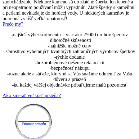
zaobchádzanie. Niektoré kamene sú do zlatého šperku len lepené a
pri neopatrnom používaní môžu vypadnúť. Zlaté šperky s kameňmi
a perlami nevkladajte do horúcej vody. U niektorých kameňov je
potrebná zvlášť veľká opatrnosť!
Prečo my?
-najširší výber sortimentu – viac ako 25000 druhov šperkov
-dlhoročné skúsenosti
-najnižšie možné ceny
-starostlivo vyberaných kvalitných zahraničných výrobcov šperkov
-rýchle dodanie
-bezproblémové riešenie reklamácií
-bezpečnosť nákupu
-rôzne akcie a súťaže, ktorými sa Vás snažíme odmeniť za Vašu
dôveru a priazeň
-ku každej väčšej objednávke pribaľujeme malú pozornosť
Ako zmerať veľkosť prsteňa?