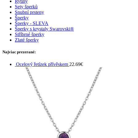
Rytiny
Sety šperků
Snubní prsteny
Šperky
Šperky - SLEVA
Šperky s krystaly Swarovski®
Stříbrné šperky
Zlaté šperky
Najviac prezerané:
Ocelový řetízek přívěskem
22.69
€