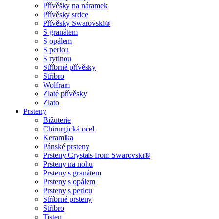
Přívěšky na náramek
Přívěsky srdce
Přívěsky Swarovski®
S granátem
S opálem
S perlou
S rytinou
Stříbrné přívěsky
Stříbro
Wolfram
Zlaté přívěsky
Zlato
Prsteny
Bižuterie
Chirurgická ocel
Keramika
Pánské prsteny
Prsteny Crystals from Swarovski®
Prsteny na nohu
Prsteny s granátem
Prsteny s opálem
Prsteny s perlou
Stříbrné prsteny
Stříbro
Tisten