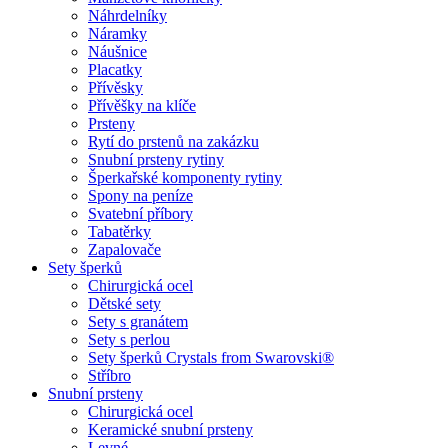
Náhrdelníky
Náramky
Náušnice
Placatky
Přívěsky
Přívěšky na klíče
Prsteny
Rytí do prstenů na zakázku
Snubní prsteny rytiny
Šperkařské komponenty rytiny
Spony na peníze
Svatební příbory
Tabatěrky
Zapalovače
Sety šperků
Chirurgická ocel
Dětské sety
Sety s granátem
Sety s perlou
Sety šperků Crystals from Swarovski®
Stříbro
Snubní prsteny
Chirurgická ocel
Keramické snubní prsteny
Levné