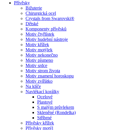
Přívěsky
Bižuterie
Chirurgická ocel
Crystals from Swarovski®
Dětské
Komponenty přívěsků
Motiv čtyřlístek
Motiv hudební nástroje
Motiv křížek
Motiv motýlek
Motiv nekonečno
Motiv písmeno
Motiv srdce
Motiv strom života
Motiv znamení horoskopu
Motiv zvířátko
Na klíče
Navlékací korálky
Ocelové
Plastové
S malým průvlekem
Skleněné (Rondelka)
Stříbrné
Přívěsky křížek
Přívěsky motýl