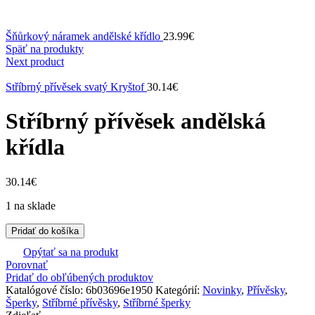
Šňůrkový náramek andělské křídlo
23.99
€
Späť na produkty
Next product
Stříbrný přívěsek svatý Kryštof
30.14
€
Stříbrný přívěsek andělská
křídla
30.14
€
1 na sklade
Pridať do košíka
Opýtať sa na produkt
Porovnať
Pridať do obľúbených produktov
Katalógové číslo:
6b03696e1950
Kategórií:
Novinky
,
Přívěsky
,
Šperky
,
Stříbrné přívěsky
,
Stříbrné šperky