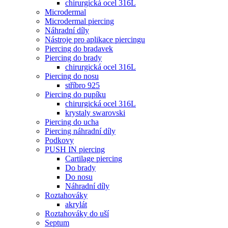
chirurgická ocel 316L
Microdermal
Microdermal piercing
Náhradní díly
Nástroje pro aplikace piercingu
Piercing do bradavek
Piercing do brady
chirurgická ocel 316L
Piercing do nosu
stříbro 925
Piercing do pupíku
chirurgická ocel 316L
krystaly swarovski
Piercing do ucha
Piercing náhradní díly
Podkovy
PUSH IN piercing
Cartilage piercing
Do brady
Do nosu
Náhradní díly
Roztahováky
akrylát
Roztahováky do uší
Septum