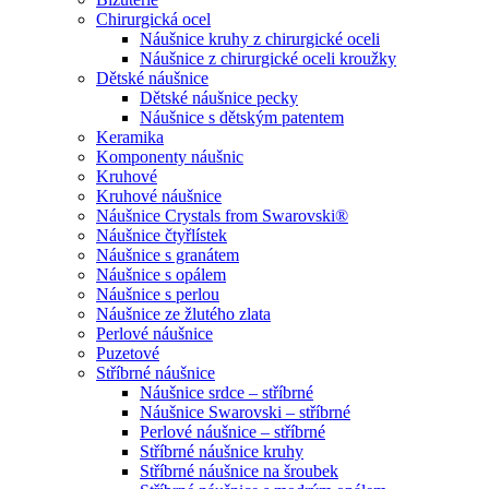
Chirurgická ocel
Náušnice kruhy z chirurgické oceli
Náušnice z chirurgické oceli kroužky
Dětské náušnice
Dětské náušnice pecky
Náušnice s dětským patentem
Keramika
Komponenty náušnic
Kruhové
Kruhové náušnice
Náušnice Crystals from Swarovski®
Náušnice čtyřlístek
Náušnice s granátem
Náušnice s opálem
Náušnice s perlou
Náušnice ze žlutého zlata
Perlové náušnice
Puzetové
Stříbrné náušnice
Náušnice srdce – stříbrné
Náušnice Swarovski – stříbrné
Perlové náušnice – stříbrné
Stříbrné náušnice kruhy
Stříbrné náušnice na šroubek