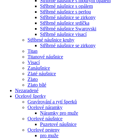
Stříbrné náušnice s modrým opálem
Stříbrné náušnice s opálem
Stříbrné náušnice s perlou
Stříbrné náušnice se zirkony
Stříbrné náušnice srdíčka
Stříbrné náušnice Swarovski
Stříbrné náušnice visací
Stříbrné náušnice kruhy
Stříbrné náušnice se zirkony
Titan
Titanové náušnice
Visací
Zanáušnice
Zlaté náušnice
Zlato
Zlato bílé
Nezaradené
Ocelové šperky
Gravírování a rytí šperků
Ocelové náramky
Náramky pro muže
Ocelové náušnice
Puzetové náušnice
Ocelové prsteny
pro muže