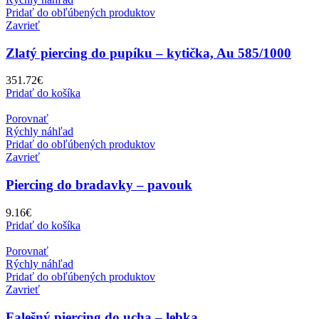
Pridať do obľúbených produktov
Zavrieť
Zlatý piercing do pupíku – kytička, Au 585/1000
351.72
€
Pridať do košíka
Porovnať
Rýchly náhľad
Pridať do obľúbených produktov
Zavrieť
Piercing do bradavky – pavouk
9.16
€
Pridať do košíka
Porovnať
Rýchly náhľad
Pridať do obľúbených produktov
Zavrieť
Falešný piercing do ucha – lebka