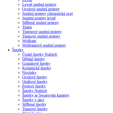
Levné snubní prsteny
Ocelové snubní prsteny
Snubní prsteny chirurgická ocel
Snubní prsteny levné
Stříbrné snubní prsteny
Tisten
Tistenové snubní prsteny
Titanové snubní prsteny
Wolfram
Wolframové snubní prsteny
Šperky
České šperky Nubis®
Dětské šperky
Granátové šperky
Keramické šperky
Novinky
Ocelové šperky
Opálové šperky
Perlové šperky
Šperky Nubis®
Šperky se Swarovski kameny
Šperky v akci
Stříbrné šperky
Titanové šperky