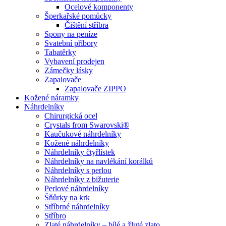
Ocelové komponenty
Šperkařské pomůcky
Čištění stříbra
Spony na peníze
Svatební příbory
Tabatěrky
Vybavení prodejen
Zámečky lásky
Zapalovače
Zapalovače ZIPPO
Kožené náramky
Náhrdelníky
Chirurgická ocel
Crystals from Swarovski®
Kaučukové náhrdelníky
Kožené náhrdelníky
Náhrdelníky čtyřlístek
Náhrdelníky na navlékání korálků
Náhrdelníky s perlou
Náhrdelníky z bižuterie
Perlové náhrdelníky
Šňůrky na krk
Stříbrné náhrdelníky
Stříbro
Zlaté náhrdelníky – bílé a žluté zlato