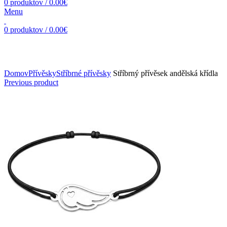
0
produktov
/
0.00
€
Menu
0
produktov
/
0.00
€
Zväčšiť obrázok
Domov
Přívěsky
Stříbrné přívěsky
Stříbrný přívěsek andělská křídla
Previous product