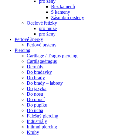
pro ženy
Bez kamenů
S kameny
Zásnubní prsteny
Ocelové řetízky
pro muže
pro ženy
Perlové šperky
Perlové prsteny
Piercing
Cartilage / Tragus piercing
Cartilage/tragus
Dermály
Do bradavky
Do brady
Do brady – labrety
Do jazyka
Do nosu
Do obočí
Do pupíku
Do ucha
Falešný piercing
Industriály
Intimní piercing
Kruhy