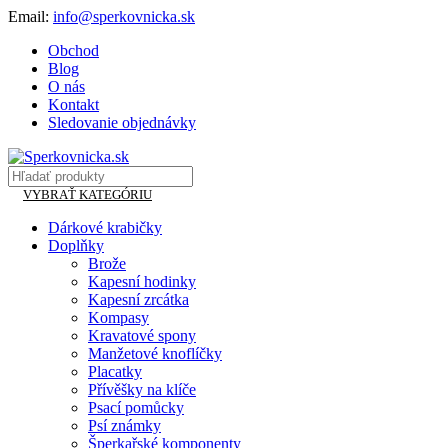
Email:
info@sperkovnicka.sk
Obchod
Blog
O nás
Kontakt
Sledovanie objednávky
VYBRAŤ KATEGÓRIU
Dárkové krabičky
Doplňky
Brože
Kapesní hodinky
Kapesní zrcátka
Kompasy
Kravatové spony
Manžetové knoflíčky
Placatky
Přívěšky na klíče
Psací pomůcky
Psí známky
Šperkařské komponenty