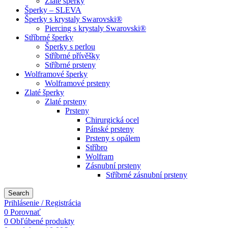
Zlaté šperky
Šperky – SLEVA
Šperky s krystaly Swarovski®
Piercing s krystaly Swarovski®
Stříbrné šperky
Šperky s perlou
Stříbrné přívěšky
Stříbrné prsteny
Wolframové šperky
Wolframové prsteny
Zlaté šperky
Zlaté prsteny
Prsteny
Chirurgická ocel
Pánské prsteny
Prsteny s opálem
Stříbro
Wolfram
Zásnubní prsteny
Stříbrné zásnubní prsteny
Search
Prihlásenie / Registrácia
0
Porovnať
0
Obľúbené produkty