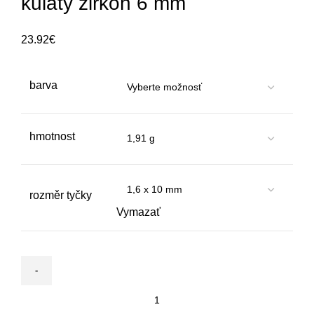
kulatý zirkon 6 mm
23.92
€
barva
hmotnost
rozměr tyčky
Vymazať
množstvo
Stříbrný