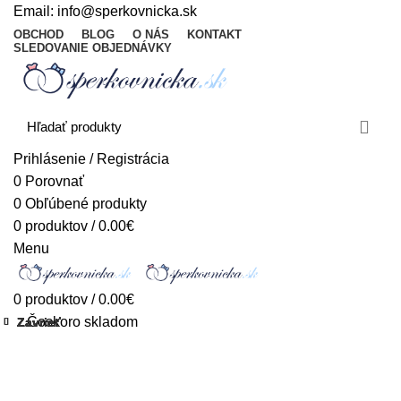
Email:
info@sperkovnicka.sk
OBCHOD
BLOG
O NÁS
KONTAKT
SLEDOVANIE OBJEDNÁVKY
Prihlásenie / Registrácia
0
Porovnať
0
Obľúbené produkty
0
produktov
/
0.00
€
Menu
0
produktov
/
0.00
€
Čoskoro skladom
Zavrieť
Zavrieť
Zavrieť
Zavrieť
Zavrieť
Zavrieť
Zavrieť
Zavrieť