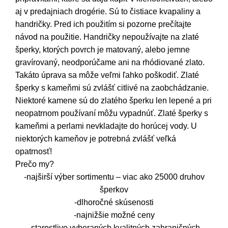
aj v predajniach drogérie. Sú to čistiace kvapaliny a
handričky. Pred ich použitím si pozorne prečítajte
návod na použitie. Handričky nepoužívajte na zlaté
šperky, ktorých povrch je matovaný, alebo jemne
gravírovaný, neodporúčame ani na rhódiované zlato.
Takáto úprava sa môže veľmi ľahko poškodiť. Zlaté
šperky s kameňmi sú zvlášť citlivé na zaobchádzanie.
Niektoré kamene sú do zlatého šperku len lepené a pri
neopatrnom používaní môžu vypadnúť. Zlaté šperky s
kameňmi a perlami nevkladajte do horúcej vody. U
niektorých kameňov je potrebná zvlášť veľká
opatrnosť!
Prečo my?
-najširší výber sortimentu – viac ako 25000 druhov
šperkov
-dlhoročné skúsenosti
-najnižšie možné ceny
-starostlivo vyberaných kvalitných zahraničných