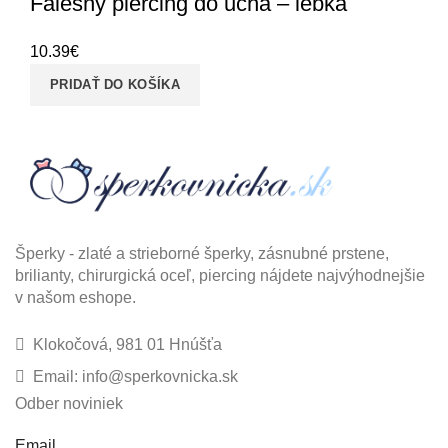
Falešný piercing do ucha – lebka
10.39
€
PRIDAŤ DO KOŠÍKA
Šperky - zlaté a strieborné šperky, zásnubné prstene,
brilianty, chirurgická oceľ, piercing nájdete najvýhodnejšie
v našom eshope.
Klokočová, 981 01 Hnúšťa
Email: info@sperkovnicka.sk
Odber noviniek
Email