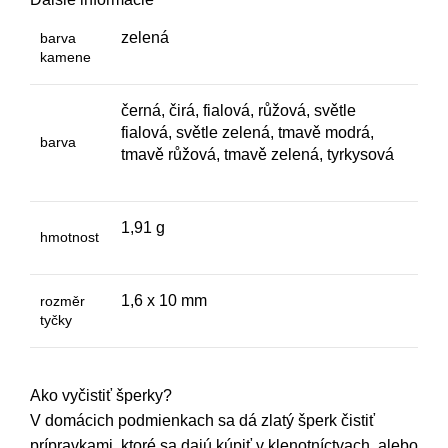
zelená
barva
kamene
černá
,
čirá
,
fialová
,
růžová
,
světle
fialová
,
světle zelená
,
tmavě modrá
,
barva
tmavě růžová
,
tmavě zelená
,
tyrkysová
1,91 g
hmotnost
1,6 x 10 mm
rozměr
tyčky
Ako vyčistiť šperky?
V domácich podmienkach sa dá zlatý šperk čistiť
prípravkami, ktoré sa dajú kúpiť v klenotníctvach, alebo