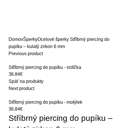
Zväčšiť obrázok
Domov
Šperky
Ocelové šperky
Stříbrný piercing do
pupíku – kulatý zirkon 6 mm
Previous product
Stříbrný piercing do pupíku - srdíčka
36.84
€
Späť na produkty
Next product
Stříbrný piercing do pupíku - motýlek
36.84
€
Stříbrný piercing do pupíku –