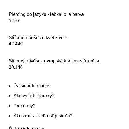
Piercing do jazyku - lebka, bílá barva
5.47
€
Stříbrné náušnice květ života
42.44
€
Stříbrný přívěsek evropská krátkosrstá kočka
30.14
€
Ďalšie informácie
Ako vyčistiť šperky?
Prečo my?
Ako zmerať veľkosť prsteňa?
Ďalšie informácie