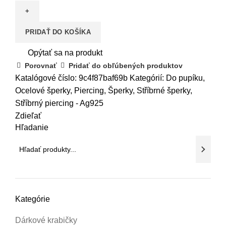
piercing
do
PRIDAŤ DO KOŠÍKA
pupíku
-
Opýtať sa na produkt
kulatý
Porovnať
Pridať do obľúbených produktov
zirkon
Katalógové číslo:
9c4f87baf69b
Kategórií:
Do pupíku
,
6
Ocelové šperky
,
Piercing
,
Šperky
,
Stříbrné šperky
,
mm
Stříbrný piercing - Ag925
Zdieľať
Hľadanie
Kategórie
Dárkové krabičky