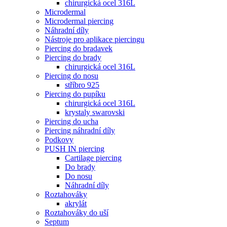
chirurgická ocel 316L
Microdermal
Microdermal piercing
Náhradní díly
Nástroje pro aplikace piercingu
Piercing do bradavek
Piercing do brady
chirurgická ocel 316L
Piercing do nosu
stříbro 925
Piercing do pupíku
chirurgická ocel 316L
krystaly swarovski
Piercing do ucha
Piercing náhradní díly
Podkovy
PUSH IN piercing
Cartilage piercing
Do brady
Do nosu
Náhradní díly
Roztahováky
akrylát
Roztahováky do uší
Septum