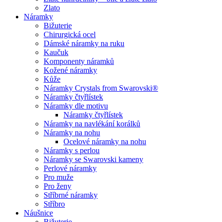
Zlato
Náramky
Bižuterie
Chirurgická ocel
Dámské náramky na ruku
Kaučuk
Komponenty náramků
Kožené náramky
Kůže
Náramky Crystals from Swarovski®
Náramky čtyřlístek
Náramky dle motivu
Náramky čtyřlístek
Náramky na navlékání korálků
Náramky na nohu
Ocelové náramky na nohu
Náramky s perlou
Náramky se Swarovski kameny
Perlové náramky
Pro muže
Pro ženy
Stříbrné náramky
Stříbro
Náušnice
Bižuterie