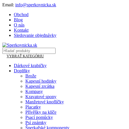
Email:
info@sperkovnicka.sk
Obchod
Blog
O nás
Kontakt
Sledovanie objednávky
VYBRAŤ KATEGÓRIU
Dárkové krabičky
Doplňky
Brože
Kapesní hodinky
Kapesní zrcátka
Kompasy
Kravatové spony
Manžetové knoflíčky
Placatky
Přívěšky na klíče
Psací pomůcky
Psí známky
Šperkařské komponenty