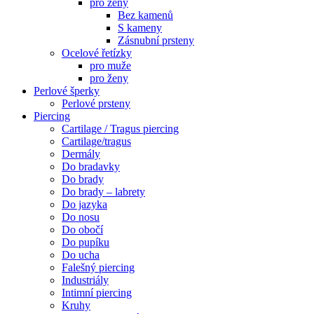
pro ženy
Bez kamenů
S kameny
Zásnubní prsteny
Ocelové řetízky
pro muže
pro ženy
Perlové šperky
Perlové prsteny
Piercing
Cartilage / Tragus piercing
Cartilage/tragus
Dermály
Do bradavky
Do brady
Do brady – labrety
Do jazyka
Do nosu
Do obočí
Do pupíku
Do ucha
Falešný piercing
Industriály
Intimní piercing
Kruhy