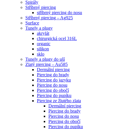
Spirály
Stříbrný piercing
stříbrný piercing do nosu
Stříbrný piercing – Ag925
Surface
Tunely a plugy
akrylát
chirurgická ocel 316L
organic
silikon
sklo
Tunely a plugy do uší
Zlatý piercing – Au585
Dermální piercing
Piercing do brady
Piercing do jazyku
Piercing do nosu
Piercing do obočí
Piercing do pupíku
Piercing ze žlutého zlata
Dermální piercing
Piercing do brady
Piercing do nosu
Piercing do obočí
Piercing do pupíku