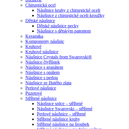
Chirurgická ocel
Náušnice kruhy z chirurgické oceli
Náušnice z chirurgické oceli kroužky
Dětské náušnice
Dětské náušnice pecky
Náušnice s dětským patentem
Keramika
Komponenty náušnic
Kruhové
Kruhové náušnice
Náušnice Crystals from Swarovski®
Náušnice čtyřlístek
Náušnice s granátem
Náušnice s opálem
Náušnice s perlou
Náušnice ze žlutého zlata
Perlové náušnice
Puzetové
Stříbrné náušnice
Náušnice srdce – stříbrné
Náušnice Swarovski – stříbrné
Perlové náušnice – stříbrné
Stříbrné náušnice kruhy
Stříbrné náušnice na šroubek