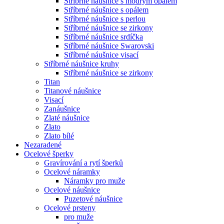
Stříbrné náušnice s modrým opálem
Stříbrné náušnice s opálem
Stříbrné náušnice s perlou
Stříbrné náušnice se zirkony
Stříbrné náušnice srdíčka
Stříbrné náušnice Swarovski
Stříbrné náušnice visací
Stříbrné náušnice kruhy
Stříbrné náušnice se zirkony
Titan
Titanové náušnice
Visací
Zanáušnice
Zlaté náušnice
Zlato
Zlato bílé
Nezaradené
Ocelové šperky
Gravírování a rytí šperků
Ocelové náramky
Náramky pro muže
Ocelové náušnice
Puzetové náušnice
Ocelové prsteny
pro muže