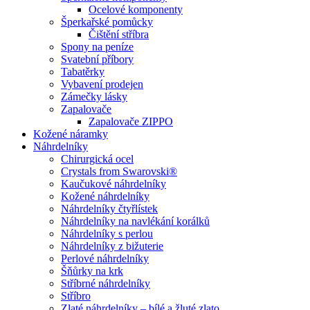
Ocelové komponenty
Šperkařské pomůcky
Čištění stříbra
Spony na peníze
Svatební příbory
Tabatěrky
Vybavení prodejen
Zámečky lásky
Zapalovače
Zapalovače ZIPPO
Kožené náramky
Náhrdelníky
Chirurgická ocel
Crystals from Swarovski®
Kaučukové náhrdelníky
Kožené náhrdelníky
Náhrdelníky čtyřlístek
Náhrdelníky na navlékání korálků
Náhrdelníky s perlou
Náhrdelníky z bižuterie
Perlové náhrdelníky
Šňůrky na krk
Stříbrné náhrdelníky
Stříbro
Zlaté náhrdelníky – bílé a žluté zlato