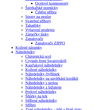
Ocelové komponenty
Šperkařské pomůcky
Čištění stříbra
Spony na peníze
Svatební příbory
Tabatěrky
Vybavení prodejen
Zámečky lásky
Zapalovače
Zapalovače ZIPPO
Kožené náramky
Náhrdelníky
Chirurgická ocel
Crystals from Swarovski®
Kaučukové náhrdelníky
Kožené náhrdelníky
Náhrdelníky čtyřlístek
Náhrdelníky na navlékání korálků
Náhrdelníky s perlou
Náhrdelníky z bižuterie
Perlové náhrdelníky
Šňůrky na krk
Stříbrné náhrdelníky
Stříbro
Zlaté náhrdelníky – bílé a žluté zlato