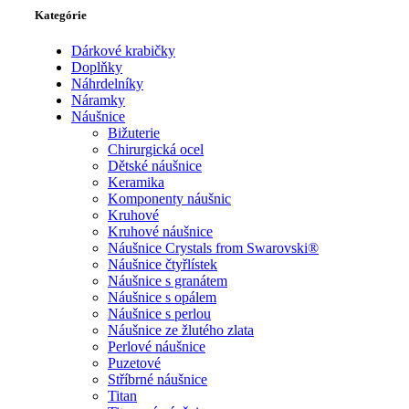
Kategórie
Dárkové krabičky
Doplňky
Náhrdelníky
Náramky
Náušnice
Bižuterie
Chirurgická ocel
Dětské náušnice
Keramika
Komponenty náušnic
Kruhové
Kruhové náušnice
Náušnice Crystals from Swarovski®
Náušnice čtyřlístek
Náušnice s granátem
Náušnice s opálem
Náušnice s perlou
Náušnice ze žlutého zlata
Perlové náušnice
Puzetové
Stříbrné náušnice
Titan