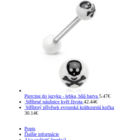
Piercing do jazyku - lebka, bílá barva
5.47
€
Stříbrné náušnice květ života
42.44
€
Stříbrný přívěsek evropská krátkosrstá kočka
30.14
€
Popis
Ďalšie informácie
Ako vyčistiť šperky?