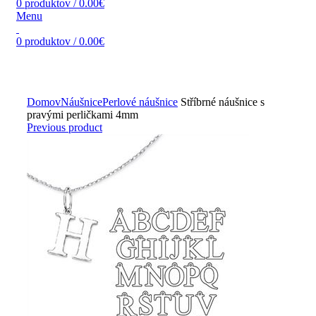
0
produktov
/
0.00
€
Menu
0
produktov
/
0.00
€
Zväčšiť obrázok
Domov
Náušnice
Perlové náušnice
Stříbrné náušnice s
pravými perličkami 4mm
Previous product