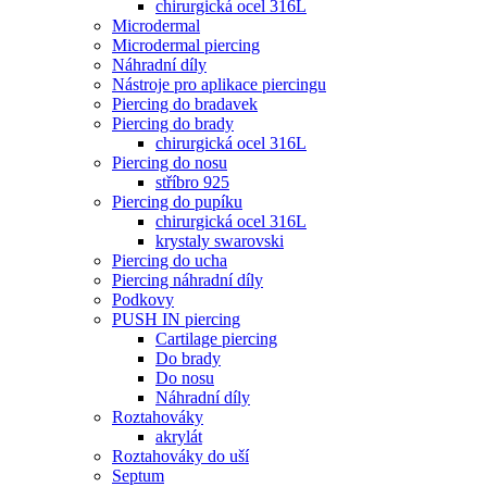
chirurgická ocel 316L
Microdermal
Microdermal piercing
Náhradní díly
Nástroje pro aplikace piercingu
Piercing do bradavek
Piercing do brady
chirurgická ocel 316L
Piercing do nosu
stříbro 925
Piercing do pupíku
chirurgická ocel 316L
krystaly swarovski
Piercing do ucha
Piercing náhradní díly
Podkovy
PUSH IN piercing
Cartilage piercing
Do brady
Do nosu
Náhradní díly
Roztahováky
akrylát
Roztahováky do uší
Septum