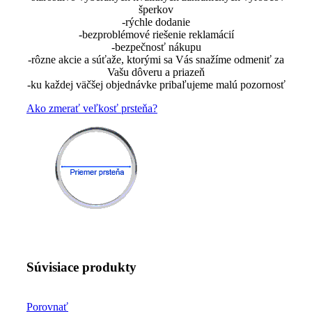
šperkov
-rýchle dodanie
-bezproblémové riešenie reklamácií
-bezpečnosť nákupu
-rôzne akcie a súťaže, ktorými sa Vás snažíme odmeniť za
Vašu dôveru a priazeň
-ku každej väčšej objednávke pribaľujeme malú pozornosť
Ako zmerať veľkosť prsteňa?
Súvisiace produkty
Porovnať