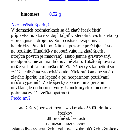
hmotnost
0,52 g
Ako vyčistiť šperky?
V domácich podmienkach sa dá zlatý šperk čistiť
prípravkami, ktoré sa dajú kúpiť v klenotníctvach, alebo aj
v predajniach drogérie. Sú to čistiace kvapaliny a
handričky. Pred ich použitím si pozorne prečítajte návod
na použitie. Handričky nepoužívajte na zlaté šperky,
ktorých povrch je matovaný, alebo jemne gravírovaný,
neodporúčame ani na rhódiované zlato. Takáto úprava sa
môže veľmi ľahko poškodiť. Zlaté šperky s kameňmi sú
zvlášť citlivé na zaobchádzanie. Niektoré kamene sú do
zlatého šperku len lepené a pri neopatrnom používaní
môžu vypadnúť. Zlaté šperky s kameňmi a perlami
nevkladajte do horúcej vody. U niektorých kameňov je
potrebná zvlášť veľká opatrnosť!
Prečo my?
-najširší výber sortimentu – viac ako 25000 druhov
šperkov
-dlhoročné skúsenosti
-najnižšie možné ceny
-starostlivo vyberaných kvalitných zahraničných výrobcov