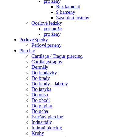
pro ženy
Bez kamenů
S kameny
Zásnubní prsteny
Ocelové řetízky
pro muže
pro ženy
Perlové šperky
Perlové prsteny
Piercing
Cartilage / Tragus piercing
Cartilage/tragus
Dermály
Do bradavky
Do brady
Do brady – labrety
Do jazyka
Do nosu
Do obočí
Do pupíku
Do ucha
Falešný piercing
Industriály
Intimní piercing
Kruhy