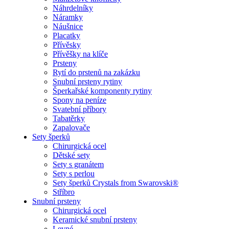
Náhrdelníky
Náramky
Náušnice
Placatky
Přívěsky
Přívěšky na klíče
Prsteny
Rytí do prstenů na zakázku
Snubní prsteny rytiny
Šperkařské komponenty rytiny
Spony na peníze
Svatební příbory
Tabatěrky
Zapalovače
Sety šperků
Chirurgická ocel
Dětské sety
Sety s granátem
Sety s perlou
Sety šperků Crystals from Swarovski®
Stříbro
Snubní prsteny
Chirurgická ocel
Keramické snubní prsteny
Levné