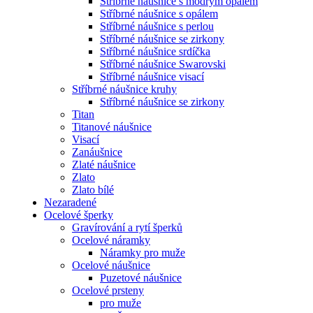
Stříbrné náušnice s modrým opálem
Stříbrné náušnice s opálem
Stříbrné náušnice s perlou
Stříbrné náušnice se zirkony
Stříbrné náušnice srdíčka
Stříbrné náušnice Swarovski
Stříbrné náušnice visací
Stříbrné náušnice kruhy
Stříbrné náušnice se zirkony
Titan
Titanové náušnice
Visací
Zanáušnice
Zlaté náušnice
Zlato
Zlato bílé
Nezaradené
Ocelové šperky
Gravírování a rytí šperků
Ocelové náramky
Náramky pro muže
Ocelové náušnice
Puzetové náušnice
Ocelové prsteny
pro muže