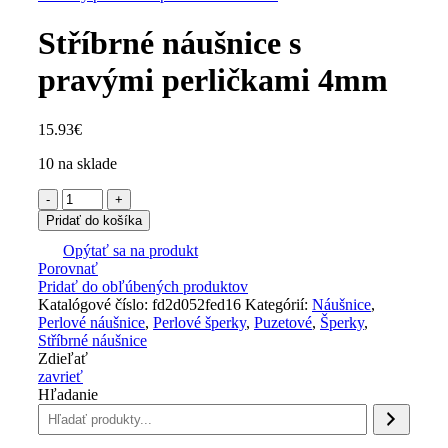
Stříbrné náušnice s
pravými perličkami 4mm
15.93
€
10 na sklade
množstvo
Stříbrné
Pridať do košíka
náušnice
s
Opýtať sa na produkt
Porovnať
pravými
Pridať do obľúbených produktov
perličkami
Katalógové číslo:
4mm
fd2d052fed16
Kategórií:
Náušnice
,
Perlové náušnice
,
Perlové šperky
,
Puzetové
,
Šperky
,
Stříbrné náušnice
Zdieľať
zavrieť
Hľadanie