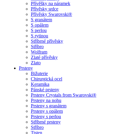
Přívěšky na náramek
Přívěsky srdce
Přívěsky Swarovski®
S granátem
S opálem
S perlou
S rytinou
Stříbrné přívěsky
Stříbro
Wolfram
Zlaté přívěsky
Zlato
Prsteny
Bižuterie
Chirurgická ocel
Keramika
Pánské prsteny
Prsteny Crystals from Swarovski®
Prsteny na nohu
Prsteny s granátem
Prsteny s opálem
Prsteny s perlou
Stříbrné prsteny
Stříbro
Tisten