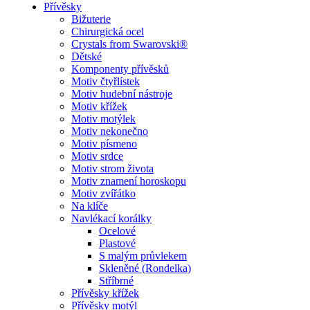
Přívěsky
Bižuterie
Chirurgická ocel
Crystals from Swarovski®
Dětské
Komponenty přívěsků
Motiv čtyřlístek
Motiv hudební nástroje
Motiv křížek
Motiv motýlek
Motiv nekonečno
Motiv písmeno
Motiv srdce
Motiv strom života
Motiv znamení horoskopu
Motiv zvířátko
Na klíče
Navlékací korálky
Ocelové
Plastové
S malým průvlekem
Skleněné (Rondelka)
Stříbrné
Přívěsky křížek
Přívěsky motýl