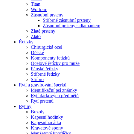
Titan
Wolfram
Zásnubní prsteny
Stříbrné zásnubní prsteny
Zásnubní prsteny s diamantem
Zlaté prsteny
Zlato
Řetízky
Chirurgická ocel
Dětské
Komponenty řetízků
Ocelové řetízky pro muže
Pánské řetízky
Stříbrné řetízky
Stříbro
Rytí a gravírování šperků
Identifikační psí známky
Rytí dárkových předmětů
Rytí prstenů
Rytiny
Buzoly
Kapesní hodinky
Kapesní zrcátka
Kravatové spony
Manžetové knoflíčky