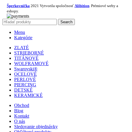
Šperkovnička
2021 Vytvorila spoločnosť
Alibition
. Prémiové weby a
eshopy.
Search
Menu
Kategórie
ZLATÉ
STRIEBORNÉ
TITÁNOVÉ
WOLFRAMOVÉ
Swarovski®
OCELOVÉ
PERLOVÉ
PIERCING
DETSKÉ
KERAMICKÉ
Obchod
Blog
Kontakt
O nás
Sledovanie objednávky
Obľúbené produkty