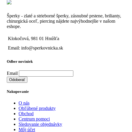
Šperky - zlaté a strieborné šperky, zásnubné prstene, brilianty,
chirurgická oceľ, piercing nájdete najvýhodnejšie v našom
eshope.
Klokočová, 981 01 Hnúšťa
Email: info@sperkovnicka.sk
Odber noviniek
Email
Nakupovanie
O nás
Obľúbené produkty
Obchod
Centrum pomoci
Sledovanie objednávky
Môj účet