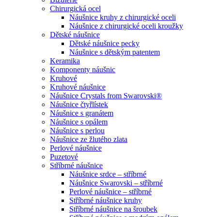
Chirurgická ocel
Náušnice kruhy z chirurgické oceli
Náušnice z chirurgické oceli kroužky
Dětské náušnice
Dětské náušnice pecky
Náušnice s dětským patentem
Keramika
Komponenty náušnic
Kruhové
Kruhové náušnice
Náušnice Crystals from Swarovski®
Náušnice čtyřlístek
Náušnice s granátem
Náušnice s opálem
Náušnice s perlou
Náušnice ze žlutého zlata
Perlové náušnice
Puzetové
Stříbrné náušnice
Náušnice srdce – stříbrné
Náušnice Swarovski – stříbrné
Perlové náušnice – stříbrné
Stříbrné náušnice kruhy
Stříbrné náušnice na šroubek