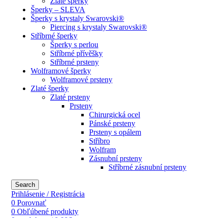
Zlaté šperky
Šperky – SLEVA
Šperky s krystaly Swarovski®
Piercing s krystaly Swarovski®
Stříbrné šperky
Šperky s perlou
Stříbrné přívěšky
Stříbrné prsteny
Wolframové šperky
Wolframové prsteny
Zlaté šperky
Zlaté prsteny
Prsteny
Chirurgická ocel
Pánské prsteny
Prsteny s opálem
Stříbro
Wolfram
Zásnubní prsteny
Stříbrné zásnubní prsteny
Search
Prihlásenie / Registrácia
0
Porovnať
0
Obľúbené produkty