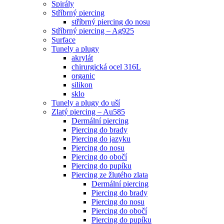
Spirály
Stříbrný piercing
stříbrný piercing do nosu
Stříbrný piercing – Ag925
Surface
Tunely a plugy
akrylát
chirurgická ocel 316L
organic
silikon
sklo
Tunely a plugy do uší
Zlatý piercing – Au585
Dermální piercing
Piercing do brady
Piercing do jazyku
Piercing do nosu
Piercing do obočí
Piercing do pupíku
Piercing ze žlutého zlata
Dermální piercing
Piercing do brady
Piercing do nosu
Piercing do obočí
Piercing do pupíku