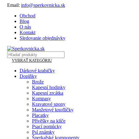
Email:
info@sperkovnicka.sk
Obchod
Blog
O nás
Kontakt
Sledovanie objednávky
VYBRAŤ KATEGÓRIU
Dárkové krabičky
Doplňky
Brože
Kapesní hodinky
Kapesní zrcátka
Kompasy
Kravatové spony
Manžetové knoflíčky
Placatky
Přívěšky na klíče
Psací pomůcky
Psí známky
Šperkařské komponenty