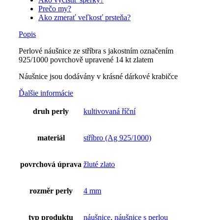
Prečo my?
Ako zmerať veľkosť prsteňa?
Popis
Perlové náušnice ze stříbra s jakostním označením
925/1000 povrchově upravené 14 kt zlatem
Náušnice jsou dodávány v krásné dárkové krabičce
Ďalšie informácie
druh perly
kultivovaná říční
materiál
stříbro (Ag 925/1000)
povrchová úprava
žluté zlato
rozměr perly
4 mm
typ produktu
náušnice
,
náušnice s perlou