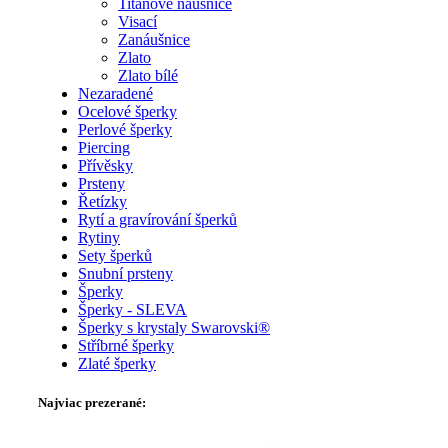
Titanové náušnice
Visací
Zanáušnice
Zlato
Zlato bílé
Nezaradené
Ocelové šperky
Perlové šperky
Piercing
Přívěsky
Prsteny
Řetízky
Rytí a gravírování šperků
Rytiny
Sety šperků
Snubní prsteny
Šperky
Šperky - SLEVA
Šperky s krystaly Swarovski®
Stříbrné šperky
Zlaté šperky
Najviac prezerané: