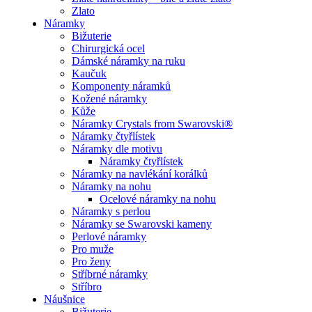
Zlato
Náramky
Bižuterie
Chirurgická ocel
Dámské náramky na ruku
Kaučuk
Komponenty náramků
Kožené náramky
Kůže
Náramky Crystals from Swarovski®
Náramky čtyřlístek
Náramky dle motivu
Náramky čtyřlístek
Náramky na navlékání korálků
Náramky na nohu
Ocelové náramky na nohu
Náramky s perlou
Náramky se Swarovski kameny
Perlové náramky
Pro muže
Pro ženy
Stříbrné náramky
Stříbro
Náušnice
Bižuterie