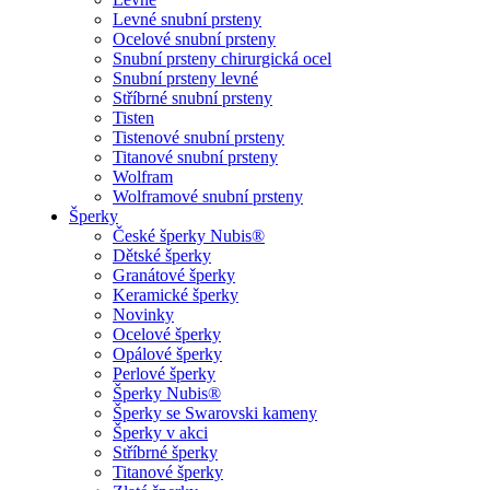
Levné snubní prsteny
Ocelové snubní prsteny
Snubní prsteny chirurgická ocel
Snubní prsteny levné
Stříbrné snubní prsteny
Tisten
Tistenové snubní prsteny
Titanové snubní prsteny
Wolfram
Wolframové snubní prsteny
Šperky
České šperky Nubis®
Dětské šperky
Granátové šperky
Keramické šperky
Novinky
Ocelové šperky
Opálové šperky
Perlové šperky
Šperky Nubis®
Šperky se Swarovski kameny
Šperky v akci
Stříbrné šperky
Titanové šperky