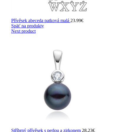
Přívěsek abeceda patková malá
23.99
€
Späť na produkty
Next product
Stříbrný přívěsek s perlou a zirkonem
28.23
€