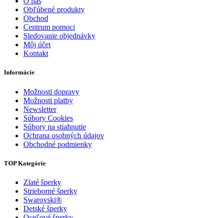
O nás
Obľúbené produkty
Obchod
Centrum pomoci
Sledovanie objednávky
Môj účet
Kontakt
Informácie
Možnosti dopravy
Možnosti platby
Newsletter
Súbory Cookies
Súbory na stiahnutie
Ochrana osobných údajov
Obchodné podmienky
TOP Kategórie
Zlaté šperky
Strieborné šperky
Swarovski®
Detské šperky
Oceľové šperky