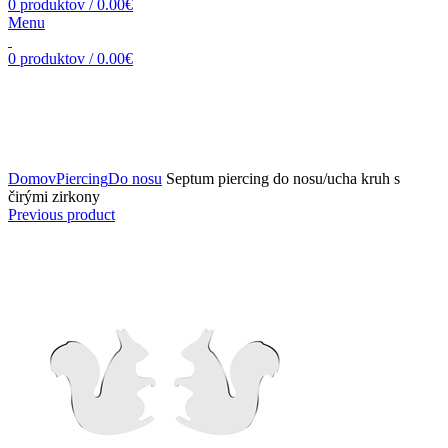
0
produktov
/
0.00
€
Menu
0
produktov
/
0.00
€
Zväčšiť obrázok
Domov
Piercing
Do nosu
Septum piercing do nosu/ucha kruh s
čirými zirkony
Previous product