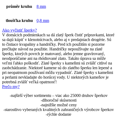
průměr kruhu
8 mm
tloušťka kruhu
0,8 mm
Ako vyčistiť šperky?
V domácich podmienkach sa dá zlatý šperk čistiť prípravkami, ktoré
sa dajú kúpiť v klenotníctvach, alebo aj v predajniach drogérie. Sú
to čistiace kvapaliny a handričky. Pred ich použitím si pozorne
prečítajte návod na použitie. Handričky nepoužívajte na zlaté
šperky, ktorých povrch je matovaný, alebo jemne gravírovaný,
neodporúčame ani na rhódiované zlato. Takáto úprava sa môže
veľmi ľahko poškodiť. Zlaté šperky s kameňmi sú zvlášť citlivé na
zaobchádzanie. Niektoré kamene sú do zlatého šperku len lepené a
pri neopatrnom používaní môžu vypadnúť. Zlaté šperky s kameňmi
a perlami nevkladajte do horúcej vody. U niektorých kameňov je
potrebná zvlášť veľká opatrnosť!
Prečo my?
-najširší výber sortimentu – viac ako 25000 druhov šperkov
-dlhoročné skúsenosti
-najnižšie možné ceny
-starostlivo vyberaných kvalitných zahraničných výrobcov šperkov
-rýchle dodanie