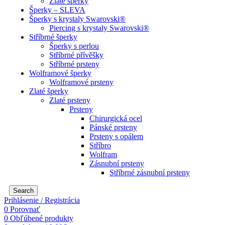
Zlaté šperky
Šperky – SLEVA
Šperky s krystaly Swarovski®
Piercing s krystaly Swarovski®
Stříbrné šperky
Šperky s perlou
Stříbrné přívěšky
Stříbrné prsteny
Wolframové šperky
Wolframové prsteny
Zlaté šperky
Zlaté prsteny
Prsteny
Chirurgická ocel
Pánské prsteny
Prsteny s opálem
Stříbro
Wolfram
Zásnubní prsteny
Stříbrné zásnubní prsteny
Search
Prihlásenie / Registrácia
0
Porovnať
0
Obľúbené produkty