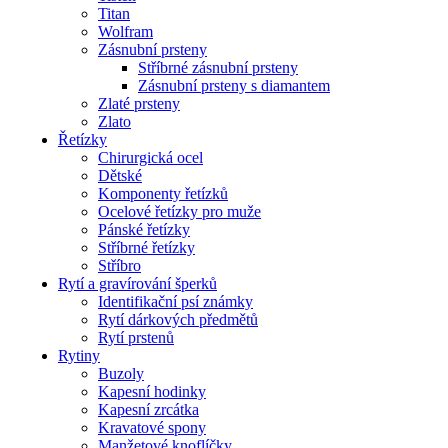
Titan
Wolfram
Zásnubní prsteny
Stříbrné zásnubní prsteny
Zásnubní prsteny s diamantem
Zlaté prsteny
Zlato
Řetízky
Chirurgická ocel
Dětské
Komponenty řetízků
Ocelové řetízky pro muže
Pánské řetízky
Stříbrné řetízky
Stříbro
Rytí a gravírování šperků
Identifikační psí známky
Rytí dárkových předmětů
Rytí prstenů
Rytiny
Buzoly
Kapesní hodinky
Kapesní zrcátka
Kravatové spony
Manžetové knoflíčky