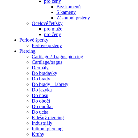
pro ženy
Bez kamenů
S kameny
Zásnubní prsteny
Ocelové řetízky
pro muže
pro ženy
Perlové šperky
Perlové prsteny
Piercing
Cartilage / Tragus piercing
Cartilage/tragus
Dermály
Do bradavky
Do brady
Do brady – labrety
Do jazyka
Do nosu
Do obočí
Do pupíku
Do ucha
Falešný piercing
Industriály
Intimní piercing
Kruhy