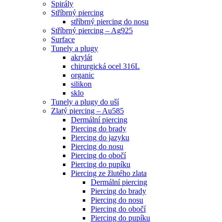
Spirály
Stříbrný piercing
stříbrný piercing do nosu
Stříbrný piercing – Ag925
Surface
Tunely a plugy
akrylát
chirurgická ocel 316L
organic
silikon
sklo
Tunely a plugy do uší
Zlatý piercing – Au585
Dermální piercing
Piercing do brady
Piercing do jazyku
Piercing do nosu
Piercing do obočí
Piercing do pupíku
Piercing ze žlutého zlata
Dermální piercing
Piercing do brady
Piercing do nosu
Piercing do obočí
Piercing do pupíku