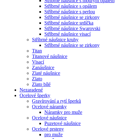
Stříbrné náušnice s modrým opálem
Stříbrné náušnice s opálem
Stříbrné náušnice s perlou
Stříbrné náušnice se zirkony
Stříbrné náušnice srdíčka
Stříbrné náušnice Swarovski
Stříbrné náušnice visací
Stříbrné náušnice kruhy
Stříbrné náušnice se zirkony
Titan
Titanové náušnice
Visací
Zanáušnice
Zlaté náušnice
Zlato
Zlato bílé
Nezaradené
Ocelové šperky
Gravírování a rytí šperků
Ocelové náramky
Náramky pro muže
Ocelové náušnice
Puzetové náušnice
Ocelové prsteny
pro muže