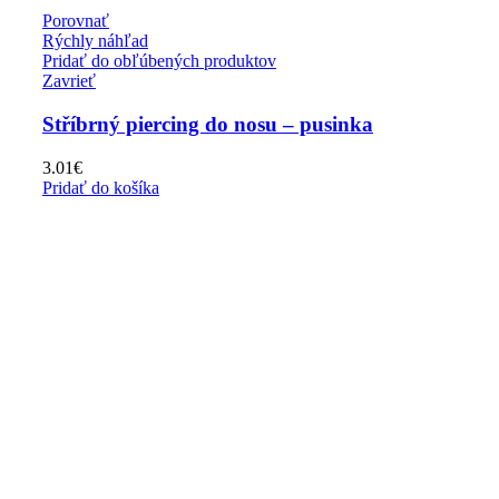
Porovnať
Rýchly náhľad
Pridať do obľúbených produktov
Zavrieť
Stříbrný piercing do nosu – pusinka
3.01
€
Pridať do košíka