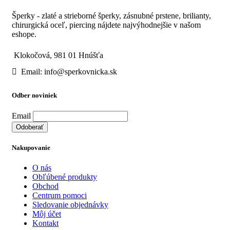
Šperky - zlaté a strieborné šperky, zásnubné prstene, brilianty,
chirurgická oceľ, piercing nájdete najvýhodnejšie v našom
eshope.
Klokočová, 981 01 Hnúšťa
Email: info@sperkovnicka.sk
Odber noviniek
Email
Nakupovanie
O nás
Obľúbené produkty
Obchod
Centrum pomoci
Sledovanie objednávky
Môj účet
Kontakt