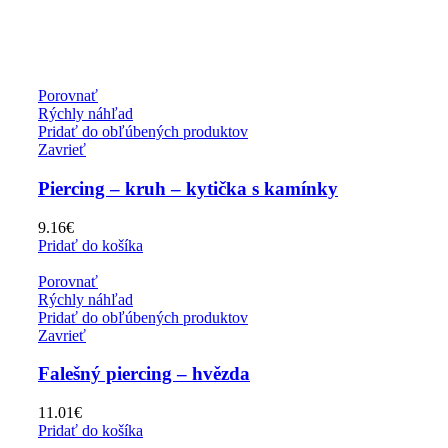
Porovnať
Rýchly náhľad
Pridať do obľúbených produktov
Zavrieť
Piercing – kruh – kytička s kamínky
9.16
€
Pridať do košíka
Porovnať
Rýchly náhľad
Pridať do obľúbených produktov
Zavrieť
Falešný piercing – hvězda
11.01
€
Pridať do košíka