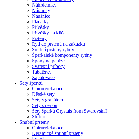
Náhrdelníky
Náramky
Náušnice
Placatky
Přívěsky
Přívěšky na klíče
Prsteny
Rytí do prstenů na zakázku
Snubní prsteny rytiny
Šperkařské komponenty rytiny
Spony na peníze
Svatební příbory
Tabatěrky
Zapalovače
Sety šperků
Chirurgická ocel
Dětské sety
Sety s granátem
Sety s perlou
Sety šperků Crystals from Swarovski®
Stříbro
Snubní prsteny
Chirurgická ocel
Keramické snubní prsteny
Levné