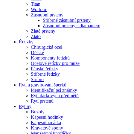
Titan
Wolfram
Zásnubní prsteny
Stříbrné zásnubní prsteny
Zásnubní prsteny s diamantem
Zlaté prsteny
Zlato
Řetízky
Chirurgická ocel
Dětské
Komponenty řetízků
Ocelové řetízky pro muže
Pánské řetízky
Stříbrné řetízky
Stříbro
Rytí a gravírování šperků
Identifikační psí známky
Rytí dárkových předmětů
Rytí prstenů
Rytiny
Buzoly
Kapesní hodinky
Kapesní zrcátka
Kravatové spony
Manžetové knoflíčky