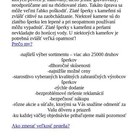
neodporúčame ani na rhódiované zlato. Takáto úprava sa
môže veľmi ľahko poškodiť. Zlaté šperky s kameňmi sú
zvlášť citlivé na zaobchádzanie. Niektoré kamene sú do
zlatého šperku len lepené a pri neopatrnom používaní
môžu vypadnúť. Zlaté šperky s kameňmi a perlami
nevkladajte do horúcej vody. U niektorých kameňov je
potrebná zvlášť veľká opatrnosť!
Prečo my?
-najširší výber sortimentu – viac ako 25000 druhov
šperkov
-dlhoročné skúsenosti
-najnižšie možné ceny
-starostlivo vyberaných kvalitných zahraničných výrobcov
šperkov
-rýchle dodanie
-bezproblémové riešenie reklamácií
-bezpečnosť nákupu
-rôzne akcie a súťaže, ktorými sa Vás snažíme odmeniť za
Vašu dôveru a priazeň
-ku každej väčšej objednávke pribaľujeme malú pozornosť
Ako zmerať veľkosť prsteňa?