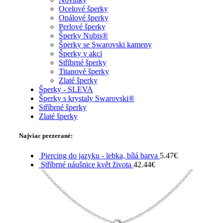
Ocelové šperky
Opálové šperky
Perlové šperky
Šperky Nubis®
Šperky se Swarovski kameny
Šperky v akci
Stříbrné šperky
Titanové šperky
Zlaté šperky
Šperky - SLEVA
Šperky s krystaly Swarovski®
Stříbrné šperky
Zlaté šperky
Najviac prezerané:
Piercing do jazyku - lebka, bílá barva
5.47
€
Stříbrné náušnice květ života
42.44
€