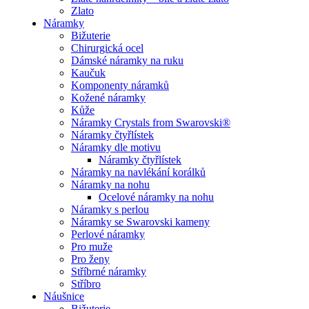
Zlato
Náramky
Bižuterie
Chirurgická ocel
Dámské náramky na ruku
Kaučuk
Komponenty náramků
Kožené náramky
Kůže
Náramky Crystals from Swarovski®
Náramky čtyřlístek
Náramky dle motivu
Náramky čtyřlístek
Náramky na navlékání korálků
Náramky na nohu
Ocelové náramky na nohu
Náramky s perlou
Náramky se Swarovski kameny
Perlové náramky
Pro muže
Pro ženy
Stříbrné náramky
Stříbro
Náušnice
Bižuterie