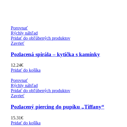
Porovnať
Rýchly náhľad
Pridať do obľúbených produktov
Zavrieť
Pozlacená spirála – kytička s kamínky
12.24
€
Pridať do košíka
Porovnať
Rýchly náhľad
Pridať do obľúbených produktov
Zavrieť
Pozlacený piercing do pupíku „Tiffany“
15.31
€
Pridať do košíka