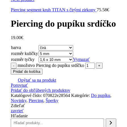
Piercing segment kruh TITAN s čirými zirkony
75.58
€
Piercing do pupíku srdíčko
19.00
€
barva
rozměr kuličky
rozměr tyčky
Vymazať
množstvo Piercing do pupíku srdíčko
Pridať do košíka
Opýtať sa na produkt
Porovnať
Pridať do obľúbených produktov
Katalógové číslo:
070822e28564
Kategórie:
Do pupíku
,
Novinky
,
Piercing
,
Šperky
Zdieľať
zavrieť
Hľadanie