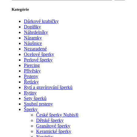
Kategórie
Dárkové krabičky
Doplňky
Náhrdelníky
Náramky
Náušnice
Nezaradené
Ocelové šperky
Perlové šperky
Piercing
Přívěsky
Prsteny
Řetízky
Rytí a gravírování šperků
Rytiny
Sety šperků
Snubní prsteny
Šperky
České šperky Nubis®
Dětské šperky
Granátové šperky
Keramické šperky
Novinky