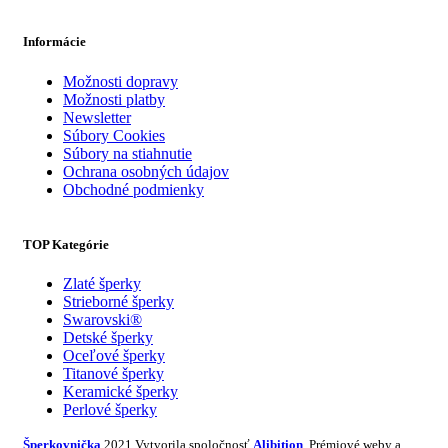
Informácie
Možnosti dopravy
Možnosti platby
Newsletter
Súbory Cookies
Súbory na stiahnutie
Ochrana osobných údajov
Obchodné podmienky
TOP Kategórie
Zlaté šperky
Strieborné šperky
Swarovski®
Detské šperky
Oceľové šperky
Titanové šperky
Keramické šperky
Perlové šperky
Šperkovnička
2021 Vytvorila spoločnosť
Alibition
. Prémiové weby a