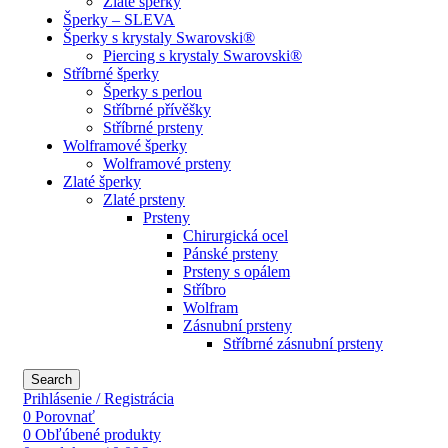
Zlaté šperky
Šperky – SLEVA
Šperky s krystaly Swarovski®
Piercing s krystaly Swarovski®
Stříbrné šperky
Šperky s perlou
Stříbrné přívěšky
Stříbrné prsteny
Wolframové šperky
Wolframové prsteny
Zlaté šperky
Zlaté prsteny
Prsteny
Chirurgická ocel
Pánské prsteny
Prsteny s opálem
Stříbro
Wolfram
Zásnubní prsteny
Stříbrné zásnubní prsteny
Search
Prihlásenie / Registrácia
0
Porovnať
0
Obľúbené produkty