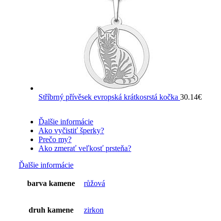
Stříbrný přívěsek evropská krátkosrstá kočka
30.14
€
Ďalšie informácie
Ako vyčistiť šperky?
Prečo my?
Ako zmerať veľkosť prsteňa?
Ďalšie informácie
barva kamene
růžová
druh kamene
zirkon