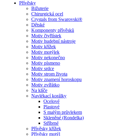
Přívěsky
Bižuterie
Chirurgická ocel
Crystals from Swarovski®
Dětské
Komponenty přívěsků
Motiv čtyřlístek
Motiv hudební nástroje
Motiv křížek
Motiv motýlek
Motiv nekonečno
Motiv písmeno
Motiv srdce
Motiv strom života
Motiv znamení horoskopu
Motiv zvířátko
Na klíče
Navlékací korálky
Ocelové
Plastové
S malým průvlekem
Skleněné (Rondelka)
Stříbrné
Přívěsky křížek
Přívěsky motýl