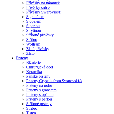
Přívěšky na náramek
Přívěsky srdce
Přívěsky Swarovski®
S granátem
S opálem
S perlou
S rytinou
Stříbrné přívěsky
Stříbro
Wolfram
Zlaté přívěsky
Zlato
Prsteny
Bižuterie
Chirurgická ocel
Keramika
Pánské prsteny
Prsteny Crystals from Swarovski®
Prsteny na nohu
Prsteny s granátem
Prsteny s opálem
Prsteny s perlou
Stříbrné prsteny
Stříbro
Tisten