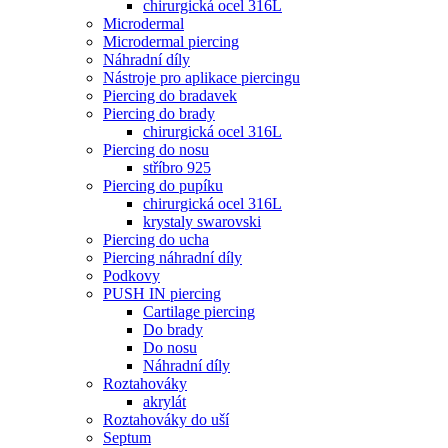
chirurgická ocel 316L
Microdermal
Microdermal piercing
Náhradní díly
Nástroje pro aplikace piercingu
Piercing do bradavek
Piercing do brady
chirurgická ocel 316L
Piercing do nosu
stříbro 925
Piercing do pupíku
chirurgická ocel 316L
krystaly swarovski
Piercing do ucha
Piercing náhradní díly
Podkovy
PUSH IN piercing
Cartilage piercing
Do brady
Do nosu
Náhradní díly
Roztahováky
akrylát
Roztahováky do uší
Septum