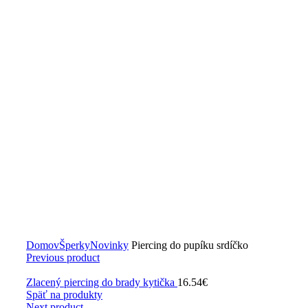
Zväčšiť obrázok
Domov
Šperky
Novinky
Piercing do pupíku srdíčko
Previous product
Zlacený piercing do brady kytička
16.54
€
Späť na produkty
Next product