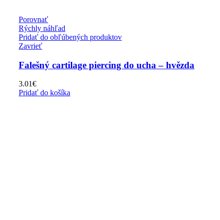
Porovnať
Rýchly náhľad
Pridať do obľúbených produktov
Zavrieť
Falešný cartilage piercing do ucha – hvězda
3.01
€
Pridať do košíka