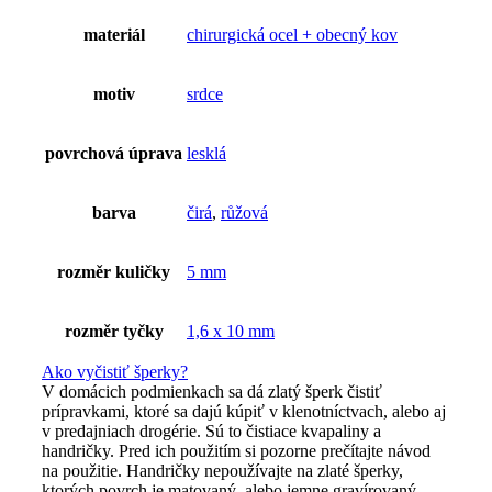
materiál
chirurgická ocel + obecný kov
motiv
srdce
povrchová úprava
lesklá
barva
čirá
,
růžová
rozměr kuličky
5 mm
rozměr tyčky
1,6 x 10 mm
Ako vyčistiť šperky?
V domácich podmienkach sa dá zlatý šperk čistiť
prípravkami, ktoré sa dajú kúpiť v klenotníctvach, alebo aj
v predajniach drogérie. Sú to čistiace kvapaliny a
handričky. Pred ich použitím si pozorne prečítajte návod
na použitie. Handričky nepoužívajte na zlaté šperky,
ktorých povrch je matovaný, alebo jemne gravírovaný,