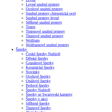
Levné snubní prsteny
Ocelové snubní prsteny
Snubní prsteny chirurgická ocel
Snubní prsteny levné
Stříbrné snubní prsteny
Tisten
Tistenové snubní prsteny
Titanové snubní prsteny
Wolfram
Wolframové snubní prsteny
Šperky
České šperky Nubis®
Dětské šperky
Granátové šperky
Keramické šperky
Novinky
Ocelové šperky
Opálové šperky
Perlové šperky
Šperky Nubis®
Šperky se Swarovski kameny
Šperky v akci
Stříbrné šperky
Titanové šperky