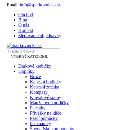
Email:
info@sperkovnicka.sk
Obchod
Blog
O nás
Kontakt
Sledovanie objednávky
VYBRAŤ KATEGÓRIU
Dárkové krabičky
Doplňky
Brože
Kapesní hodinky
Kapesní zrcátka
Kompasy
Kravatové spony
Manžetové knoflíčky
Placatky
Přívěšky na klíče
Psací pomůcky
Psí známky
Šperkařské komponenty