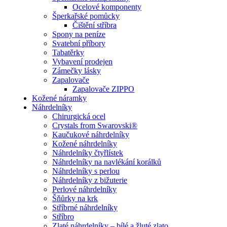
Ocelové komponenty
Šperkařské pomůcky
Čištění stříbra
Spony na peníze
Svatební příbory
Tabatěrky
Vybavení prodejen
Zámečky lásky
Zapalovače
Zapalovače ZIPPO
Kožené náramky
Náhrdelníky
Chirurgická ocel
Crystals from Swarovski®
Kaučukové náhrdelníky
Kožené náhrdelníky
Náhrdelníky čtyřlístek
Náhrdelníky na navlékání korálků
Náhrdelníky s perlou
Náhrdelníky z bižuterie
Perlové náhrdelníky
Šňůrky na krk
Stříbrné náhrdelníky
Stříbro
Zlaté náhrdelníky – bílé a žluté zlato