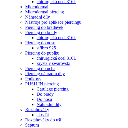
chirurgická ocel 316L
Microdermal
Microdermal piercing
Náhradní díly
Nástroje pro aplikace piercingu
Piercing do bradavek
Piercing do brady
chirurgická ocel 316L
Piercing do nosu
stříbro 925
Piercing do pupíku
chirurgická ocel 316L
krystaly swarovski
Piercing do ucha
Piercing náhradní díly
Podkovy
PUSH IN piercing
Cartilage piercing
Do brady
Do nosu
Náhradní díly
Roztahováky
akrylát
Roztahováky do uší
Septum