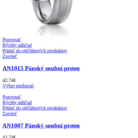
Porovnať
Rýchly náhľad
Pridať do obľúbených produktov
Zavrieť
AN1015 Pánský snubní prsten
42.74
€
Výber možností
Porovnať
Rýchly náhľad
Pridať do obľúbených produktov
Zavrieť
AN1007 Pánský snubní prsten
42.74
€