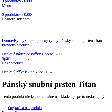
0
produktov
/
0.00
€
Menu
0
produktov
/
0.00
€
Čoskoro skladom
Zväčšiť obrázok
Domov
Rytiny
Snubní prsteny rytiny
Pánský snubní prsten Titan
Previous product
Ocelové náušnice křížky zlacené
6.09
€
Späť na produkty
Next product
Ocelový přívěšek na klíče
11.62
€
Pánský snubní prsten Titan
Tento produkt nie je momentálne na sklade a je preto nedostupný.
Opýtať sa na produkt