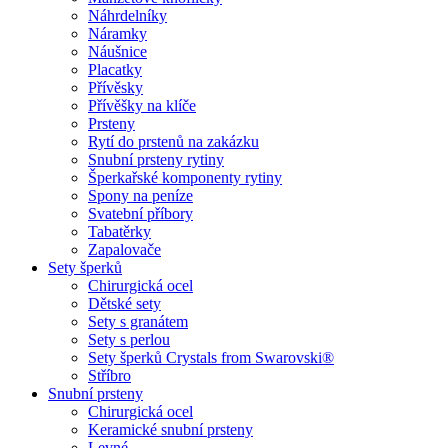
Náhrdelníky
Náramky
Náušnice
Placatky
Přívěsky
Přívěšky na klíče
Prsteny
Rytí do prstenů na zakázku
Snubní prsteny rytiny
Šperkařské komponenty rytiny
Spony na peníze
Svatební příbory
Tabatěrky
Zapalovače
Sety šperků
Chirurgická ocel
Dětské sety
Sety s granátem
Sety s perlou
Sety šperků Crystals from Swarovski®
Stříbro
Snubní prsteny
Chirurgická ocel
Keramické snubní prsteny
Levné