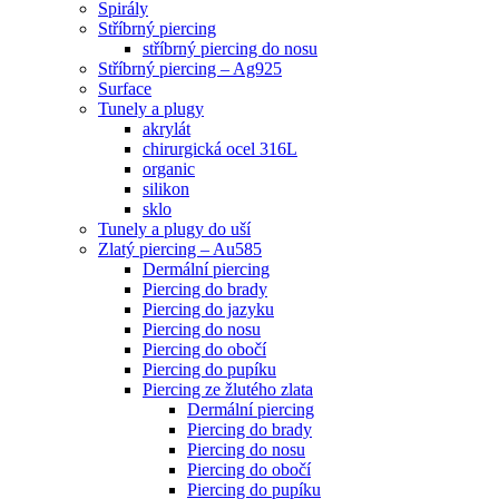
Spirály
Stříbrný piercing
stříbrný piercing do nosu
Stříbrný piercing – Ag925
Surface
Tunely a plugy
akrylát
chirurgická ocel 316L
organic
silikon
sklo
Tunely a plugy do uší
Zlatý piercing – Au585
Dermální piercing
Piercing do brady
Piercing do jazyku
Piercing do nosu
Piercing do obočí
Piercing do pupíku
Piercing ze žlutého zlata
Dermální piercing
Piercing do brady
Piercing do nosu
Piercing do obočí
Piercing do pupíku