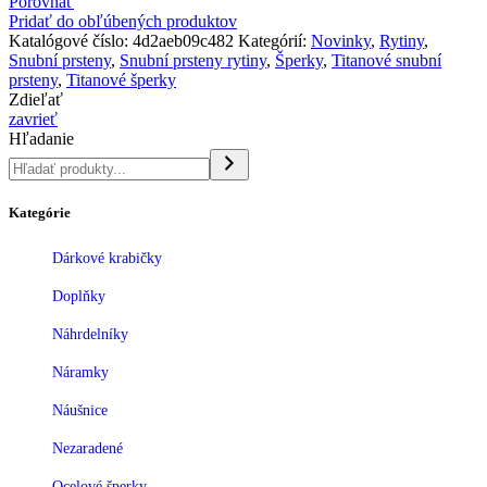
Porovnať
Pridať do obľúbených produktov
Katalógové číslo:
4d2aeb09c482
Kategórií:
Novinky
,
Rytiny
,
Snubní prsteny
,
Snubní prsteny rytiny
,
Šperky
,
Titanové snubní
prsteny
,
Titanové šperky
Zdieľať
zavrieť
Hľadanie
Kategórie
Dárkové krabičky
Doplňky
Náhrdelníky
Náramky
Náušnice
Nezaradené
Ocelové šperky