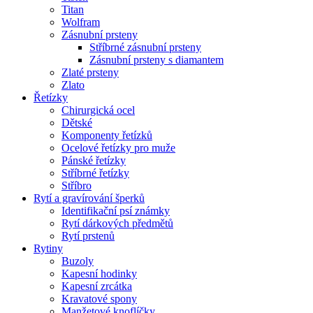
Titan
Wolfram
Zásnubní prsteny
Stříbrné zásnubní prsteny
Zásnubní prsteny s diamantem
Zlaté prsteny
Zlato
Řetízky
Chirurgická ocel
Dětské
Komponenty řetízků
Ocelové řetízky pro muže
Pánské řetízky
Stříbrné řetízky
Stříbro
Rytí a gravírování šperků
Identifikační psí známky
Rytí dárkových předmětů
Rytí prstenů
Rytiny
Buzoly
Kapesní hodinky
Kapesní zrcátka
Kravatové spony
Manžetové knoflíčky