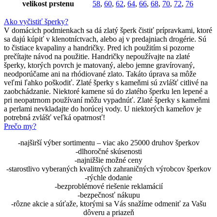
velikost prstenu
58
,
60
,
62
,
64
,
66
,
68
,
70
,
72
,
76
Ako vyčistiť šperky?
V domácich podmienkach sa dá zlatý šperk čistiť prípravkami, ktoré
sa dajú kúpiť v klenotníctvach, alebo aj v predajniach drogérie. Sú
to čistiace kvapaliny a handričky. Pred ich použitím si pozorne
prečítajte návod na použitie. Handričky nepoužívajte na zlaté
šperky, ktorých povrch je matovaný, alebo jemne gravírovaný,
neodporúčame ani na rhódiované zlato. Takáto úprava sa môže
veľmi ľahko poškodiť. Zlaté šperky s kameňmi sú zvlášť citlivé na
zaobchádzanie. Niektoré kamene sú do zlatého šperku len lepené a
pri neopatrnom používaní môžu vypadnúť. Zlaté šperky s kameňmi
a perlami nevkladajte do horúcej vody. U niektorých kameňov je
potrebná zvlášť veľká opatrnosť!
Prečo my?
-najširší výber sortimentu – viac ako 25000 druhov šperkov
-dlhoročné skúsenosti
-najnižšie možné ceny
-starostlivo vyberaných kvalitných zahraničných výrobcov šperkov
-rýchle dodanie
-bezproblémové riešenie reklamácií
-bezpečnosť nákupu
-rôzne akcie a súťaže, ktorými sa Vás snažíme odmeniť za Vašu
dôveru a priazeň