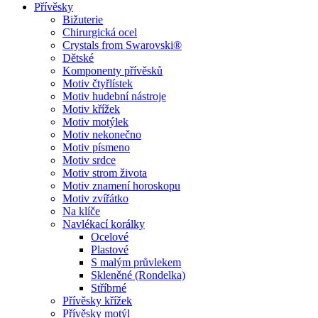
Přívěsky
Bižuterie
Chirurgická ocel
Crystals from Swarovski®
Dětské
Komponenty přívěsků
Motiv čtyřlístek
Motiv hudební nástroje
Motiv křížek
Motiv motýlek
Motiv nekonečno
Motiv písmeno
Motiv srdce
Motiv strom života
Motiv znamení horoskopu
Motiv zvířátko
Na klíče
Navlékací korálky
Ocelové
Plastové
S malým průvlekem
Skleněné (Rondelka)
Stříbrné
Přívěsky křížek
Přívěsky motýl