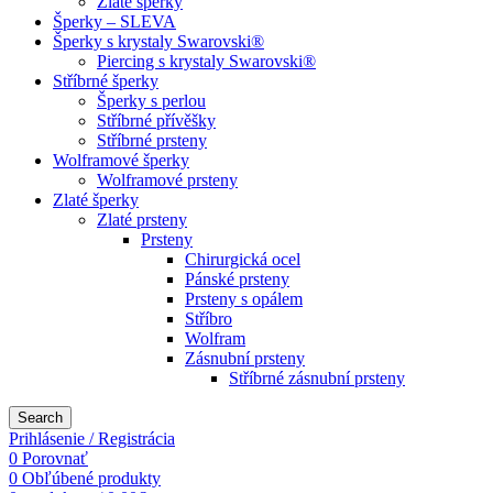
Zlaté šperky
Šperky – SLEVA
Šperky s krystaly Swarovski®
Piercing s krystaly Swarovski®
Stříbrné šperky
Šperky s perlou
Stříbrné přívěšky
Stříbrné prsteny
Wolframové šperky
Wolframové prsteny
Zlaté šperky
Zlaté prsteny
Prsteny
Chirurgická ocel
Pánské prsteny
Prsteny s opálem
Stříbro
Wolfram
Zásnubní prsteny
Stříbrné zásnubní prsteny
Search
Prihlásenie / Registrácia
0
Porovnať
0
Obľúbené produkty