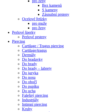
pro ženy
Bez kamenů
S kameny
Zásnubní prsteny
Ocelové řetízky
pro muže
pro ženy
Perlové šperky
Perlové prsteny
Piercing
Cartilage / Tragus piercing
Cartilage/tragus
Dermály
Do bradavky
Do brady
Do brady – labrety
Do jazyka
Do nosu
Do obočí
Do pupíku
Do ucha
Falešný piercing
Industriály
Intimní piercing
Kruhy