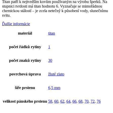
Titan patří k nejtvrdším kovům používaným na výrobu šperků. Na
stupnici tvrdosti má titan hodnotu 6. Vyznačuje se mimořádnou
chemickou stálostí – je zcela netečný k působení vody, slunečnímu
svitu.
Ďalšie informácie
materiál
titan
počet řádků rytiny
1
počet znaků rytiny
30
povrchová úprava
žluté zlato
šíře prstenu
6,5 mm
velikost pánského prstenu
58
,
60
,
62
,
64
,
66
,
68
,
70
,
72
,
76