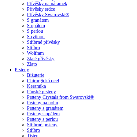
Přívěšky na náramek
Přívěsky srdce
Přívěsky Swarovski®
S granátem
S opálem
S perlou
S rytinou
Stříbrné přívěsky
Stříbro
Wolfram
Zlaté přívěsky
Zlato
Prsteny
Bižuterie
Chirurgická ocel
Keramika
Pánské prsteny
Prsteny Crystals from Swarovski®
Prsteny na nohu
Prsteny s granátem
Prsteny s opálem
Prsteny s perlou
Stříbrné prsteny
Stříbro
Tisten