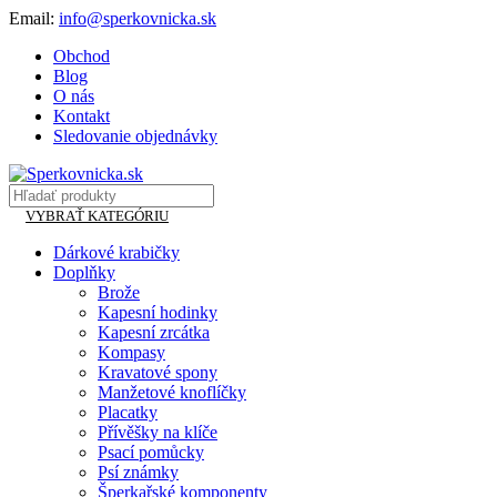
Email:
info@sperkovnicka.sk
Obchod
Blog
O nás
Kontakt
Sledovanie objednávky
VYBRAŤ KATEGÓRIU
Dárkové krabičky
Doplňky
Brože
Kapesní hodinky
Kapesní zrcátka
Kompasy
Kravatové spony
Manžetové knoflíčky
Placatky
Přívěšky na klíče
Psací pomůcky
Psí známky
Šperkařské komponenty