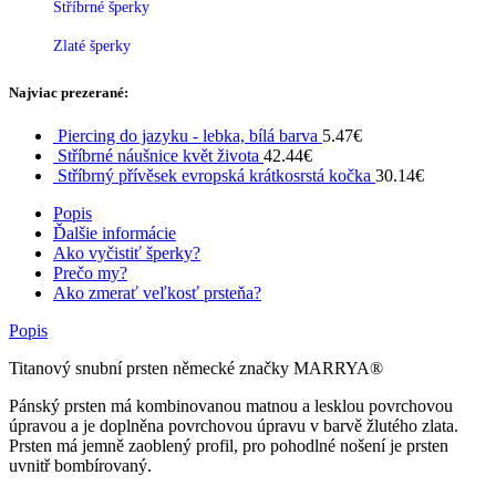
Stříbrné šperky
Zlaté šperky
Najviac prezerané:
Piercing do jazyku - lebka, bílá barva
5.47
€
Stříbrné náušnice květ života
42.44
€
Stříbrný přívěsek evropská krátkosrstá kočka
30.14
€
Popis
Ďalšie informácie
Ako vyčistiť šperky?
Prečo my?
Ako zmerať veľkosť prsteňa?
Popis
Titanový snubní prsten německé značky MARRYA®
Pánský prsten má kombinovanou matnou a lesklou povrchovou
úpravou a je doplněna povrchovou úpravu v barvě žlutého zlata.
Prsten má jemně zaoblený profil, pro pohodlné nošení je prsten
uvnitř bombírovaný.