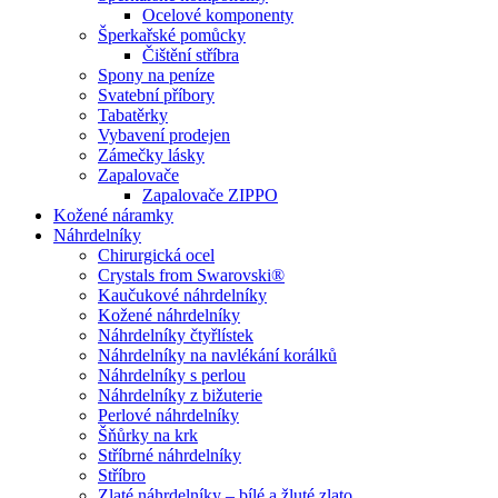
Ocelové komponenty
Šperkařské pomůcky
Čištění stříbra
Spony na peníze
Svatební příbory
Tabatěrky
Vybavení prodejen
Zámečky lásky
Zapalovače
Zapalovače ZIPPO
Kožené náramky
Náhrdelníky
Chirurgická ocel
Crystals from Swarovski®
Kaučukové náhrdelníky
Kožené náhrdelníky
Náhrdelníky čtyřlístek
Náhrdelníky na navlékání korálků
Náhrdelníky s perlou
Náhrdelníky z bižuterie
Perlové náhrdelníky
Šňůrky na krk
Stříbrné náhrdelníky
Stříbro
Zlaté náhrdelníky – bílé a žluté zlato