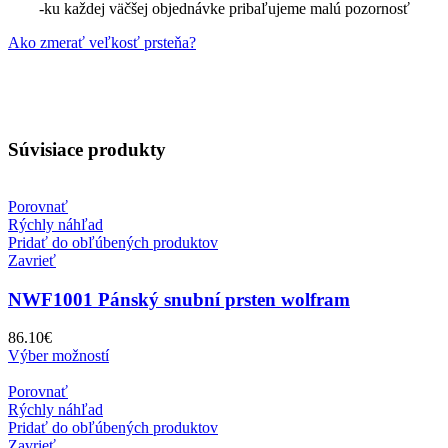
-ku každej väčšej objednávke pribaľujeme malú pozornosť
Ako zmerať veľkosť prsteňa?
Súvisiace produkty
Porovnať
Rýchly náhľad
Pridať do obľúbených produktov
Zavrieť
NWF1001 Pánský snubní prsten wolfram
86.10
€
Výber možností
Porovnať
Rýchly náhľad
Pridať do obľúbených produktov
Zavrieť