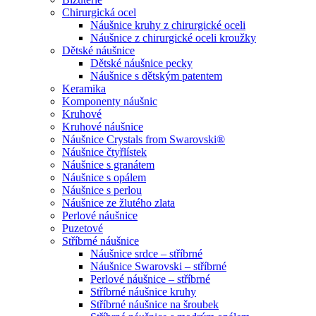
Chirurgická ocel
Náušnice kruhy z chirurgické oceli
Náušnice z chirurgické oceli kroužky
Dětské náušnice
Dětské náušnice pecky
Náušnice s dětským patentem
Keramika
Komponenty náušnic
Kruhové
Kruhové náušnice
Náušnice Crystals from Swarovski®
Náušnice čtyřlístek
Náušnice s granátem
Náušnice s opálem
Náušnice s perlou
Náušnice ze žlutého zlata
Perlové náušnice
Puzetové
Stříbrné náušnice
Náušnice srdce – stříbrné
Náušnice Swarovski – stříbrné
Perlové náušnice – stříbrné
Stříbrné náušnice kruhy
Stříbrné náušnice na šroubek