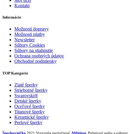
Môj účet
Kontakt
Informácie
Možnosti dopravy
Možnosti platby
Newsletter
Súbory Cookies
Súbory na stiahnutie
Ochrana osobných údajov
Obchodné podmienky
TOP Kategórie
Zlaté šperky
Strieborné šperky
Swarovski®
Detské šperky
Oceľové šperky
Titanové šperky
Keramické šperky
Perlové šperky
Šperkovnička
2021 Vytvorila spoločnosť
Alibition
. Prémiové weby a eshopy.