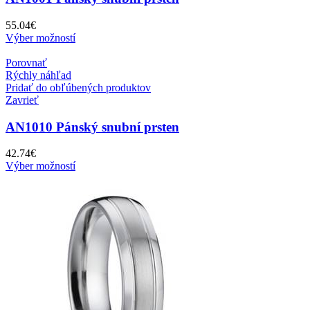
55.04
€
Výber možností
Porovnať
Rýchly náhľad
Pridať do obľúbených produktov
Zavrieť
AN1010 Pánský snubní prsten
42.74
€
Výber možností