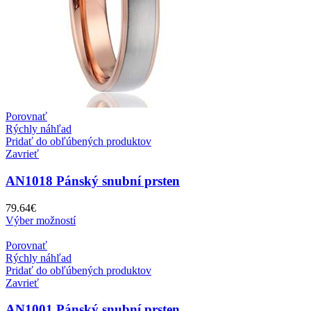
Porovnať
Rýchly náhľad
Pridať do obľúbených produktov
Zavrieť
AN1018 Pánský snubní prsten
79.64
€
Výber možností
Porovnať
Rýchly náhľad
Pridať do obľúbených produktov
Zavrieť
AN1001 Pánský snubní prsten