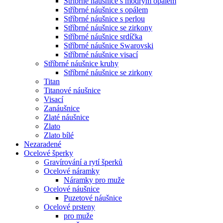
Stříbrné náušnice s modrým opálem
Stříbrné náušnice s opálem
Stříbrné náušnice s perlou
Stříbrné náušnice se zirkony
Stříbrné náušnice srdíčka
Stříbrné náušnice Swarovski
Stříbrné náušnice visací
Stříbrné náušnice kruhy
Stříbrné náušnice se zirkony
Titan
Titanové náušnice
Visací
Zanáušnice
Zlaté náušnice
Zlato
Zlato bílé
Nezaradené
Ocelové šperky
Gravírování a rytí šperků
Ocelové náramky
Náramky pro muže
Ocelové náušnice
Puzetové náušnice
Ocelové prsteny
pro muže