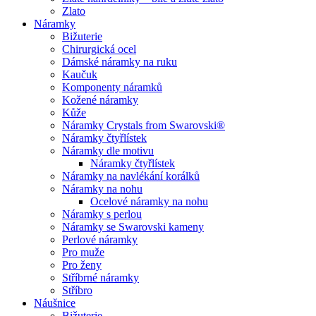
Zlato
Náramky
Bižuterie
Chirurgická ocel
Dámské náramky na ruku
Kaučuk
Komponenty náramků
Kožené náramky
Kůže
Náramky Crystals from Swarovski®
Náramky čtyřlístek
Náramky dle motivu
Náramky čtyřlístek
Náramky na navlékání korálků
Náramky na nohu
Ocelové náramky na nohu
Náramky s perlou
Náramky se Swarovski kameny
Perlové náramky
Pro muže
Pro ženy
Stříbrné náramky
Stříbro
Náušnice
Bižuterie