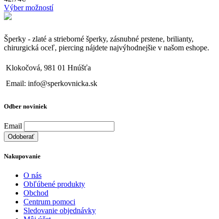
Výber možností
Šperky - zlaté a strieborné šperky, zásnubné prstene, brilianty,
chirurgická oceľ, piercing nájdete najvýhodnejšie v našom eshope.
Klokočová, 981 01 Hnúšťa
Email: info@sperkovnicka.sk
Odber noviniek
Email
Nakupovanie
O nás
Obľúbené produkty
Obchod
Centrum pomoci
Sledovanie objednávky