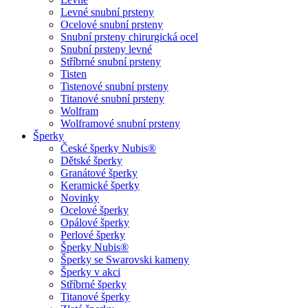
Levné snubní prsteny
Ocelové snubní prsteny
Snubní prsteny chirurgická ocel
Snubní prsteny levné
Stříbrné snubní prsteny
Tisten
Tistenové snubní prsteny
Titanové snubní prsteny
Wolfram
Wolframové snubní prsteny
Šperky
České šperky Nubis®
Dětské šperky
Granátové šperky
Keramické šperky
Novinky
Ocelové šperky
Opálové šperky
Perlové šperky
Šperky Nubis®
Šperky se Swarovski kameny
Šperky v akci
Stříbrné šperky
Titanové šperky