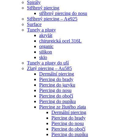
Spirály
Stříbrný piercing
stříbrný piercing do nosu
Stříbrný piercing – Ag925
Surface
Tunely a plugy
akrylát
chirurgická ocel 316L
organic
silikon
sklo
Tunely a plugy do uší
Zlatý piercing – Au585
Dermální piercing
Piercing do brady
Piercing do jazyku
Piercing do nosu
Piercing do obočí
Piercing do pupíku
Piercing ze žlutého zlata
Dermální piercing
Piercing do brady
Piercing do nosu
Piercing do obočí
Piercing do pupíku