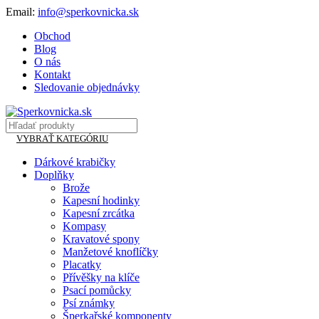
Email:
info@sperkovnicka.sk
Obchod
Blog
O nás
Kontakt
Sledovanie objednávky
VYBRAŤ KATEGÓRIU
Dárkové krabičky
Doplňky
Brože
Kapesní hodinky
Kapesní zrcátka
Kompasy
Kravatové spony
Manžetové knoflíčky
Placatky
Přívěšky na klíče
Psací pomůcky
Psí známky
Šperkařské komponenty