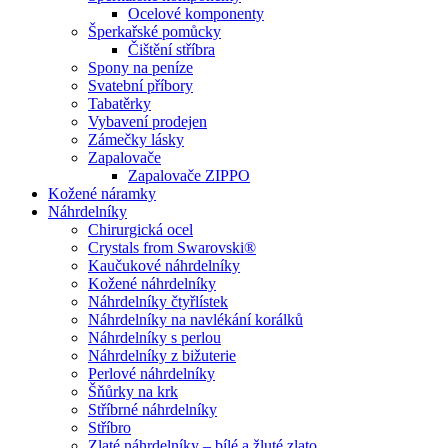
Ocelové komponenty
Šperkařské pomůcky
Čištění stříbra
Spony na peníze
Svatební příbory
Tabatěrky
Vybavení prodejen
Zámečky lásky
Zapalovače
Zapalovače ZIPPO
Kožené náramky
Náhrdelníky
Chirurgická ocel
Crystals from Swarovski®
Kaučukové náhrdelníky
Kožené náhrdelníky
Náhrdelníky čtyřlístek
Náhrdelníky na navlékání korálků
Náhrdelníky s perlou
Náhrdelníky z bižuterie
Perlové náhrdelníky
Šňůrky na krk
Stříbrné náhrdelníky
Stříbro
Zlaté náhrdelníky – bílé a žluté zlato