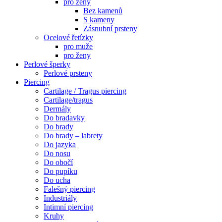
pro ženy
Bez kamenů
S kameny
Zásnubní prsteny
Ocelové řetízky
pro muže
pro ženy
Perlové šperky
Perlové prsteny
Piercing
Cartilage / Tragus piercing
Cartilage/tragus
Dermály
Do bradavky
Do brady
Do brady – labrety
Do jazyka
Do nosu
Do obočí
Do pupíku
Do ucha
Falešný piercing
Industriály
Intimní piercing
Kruhy