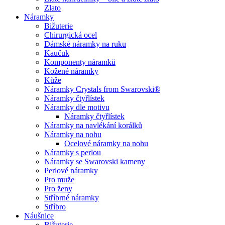
Zlato
Náramky
Bižuterie
Chirurgická ocel
Dámské náramky na ruku
Kaučuk
Komponenty náramků
Kožené náramky
Kůže
Náramky Crystals from Swarovski®
Náramky čtyřlístek
Náramky dle motivu
Náramky čtyřlístek
Náramky na navlékání korálků
Náramky na nohu
Ocelové náramky na nohu
Náramky s perlou
Náramky se Swarovski kameny
Perlové náramky
Pro muže
Pro ženy
Stříbrné náramky
Stříbro
Náušnice
Bižuterie