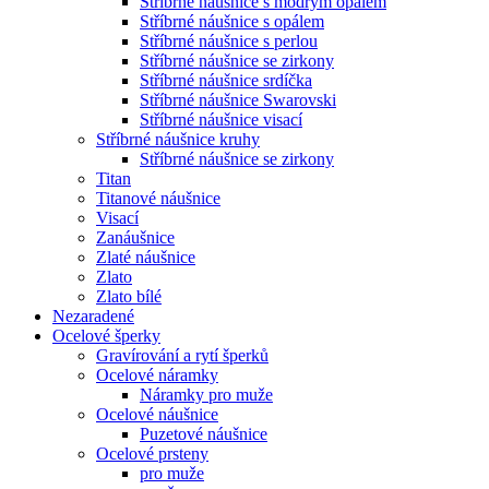
Stříbrné náušnice s modrým opálem
Stříbrné náušnice s opálem
Stříbrné náušnice s perlou
Stříbrné náušnice se zirkony
Stříbrné náušnice srdíčka
Stříbrné náušnice Swarovski
Stříbrné náušnice visací
Stříbrné náušnice kruhy
Stříbrné náušnice se zirkony
Titan
Titanové náušnice
Visací
Zanáušnice
Zlaté náušnice
Zlato
Zlato bílé
Nezaradené
Ocelové šperky
Gravírování a rytí šperků
Ocelové náramky
Náramky pro muže
Ocelové náušnice
Puzetové náušnice
Ocelové prsteny
pro muže