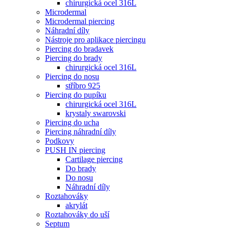
chirurgická ocel 316L
Microdermal
Microdermal piercing
Náhradní díly
Nástroje pro aplikace piercingu
Piercing do bradavek
Piercing do brady
chirurgická ocel 316L
Piercing do nosu
stříbro 925
Piercing do pupíku
chirurgická ocel 316L
krystaly swarovski
Piercing do ucha
Piercing náhradní díly
Podkovy
PUSH IN piercing
Cartilage piercing
Do brady
Do nosu
Náhradní díly
Roztahováky
akrylát
Roztahováky do uší
Septum