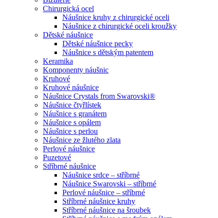
Chirurgická ocel
Náušnice kruhy z chirurgické oceli
Náušnice z chirurgické oceli kroužky
Dětské náušnice
Dětské náušnice pecky
Náušnice s dětským patentem
Keramika
Komponenty náušnic
Kruhové
Kruhové náušnice
Náušnice Crystals from Swarovski®
Náušnice čtyřlístek
Náušnice s granátem
Náušnice s opálem
Náušnice s perlou
Náušnice ze žlutého zlata
Perlové náušnice
Puzetové
Stříbrné náušnice
Náušnice srdce – stříbrné
Náušnice Swarovski – stříbrné
Perlové náušnice – stříbrné
Stříbrné náušnice kruhy
Stříbrné náušnice na šroubek