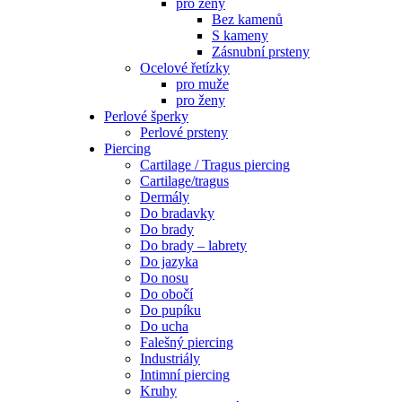
pro ženy
Bez kamenů
S kameny
Zásnubní prsteny
Ocelové řetízky
pro muže
pro ženy
Perlové šperky
Perlové prsteny
Piercing
Cartilage / Tragus piercing
Cartilage/tragus
Dermály
Do bradavky
Do brady
Do brady – labrety
Do jazyka
Do nosu
Do obočí
Do pupíku
Do ucha
Falešný piercing
Industriály
Intimní piercing
Kruhy