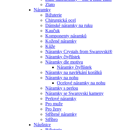
Zlato
Náramky
Bižuterie
Chirurgická ocel
Dámské náramky na ruku
Kaučuk
Komponenty náramků
Kožené náramky
Kůže
Náramky Crystals from Swarovski®
Náramky čtyřlístek
Náramky dle motivu
Náramky čtyřlístek
Náramky na navlékání korálků
Náramky na nohu
Ocelové náramky na nohu
Náramky s perlou
Náramky se Swarovski kameny
Perlové náramky
Pro muže
Pro ženy
Stříbrné náramky
Stříbro
Náušnice
Bižuterie