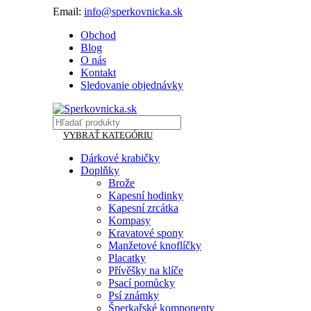
Email:
info@sperkovnicka.sk
Obchod
Blog
O nás
Kontakt
Sledovanie objednávky
VYBRAŤ KATEGÓRIU
Dárkové krabičky
Doplňky
Brože
Kapesní hodinky
Kapesní zrcátka
Kompasy
Kravatové spony
Manžetové knoflíčky
Placatky
Přívěšky na klíče
Psací pomůcky
Psí známky
Šperkařské komponenty