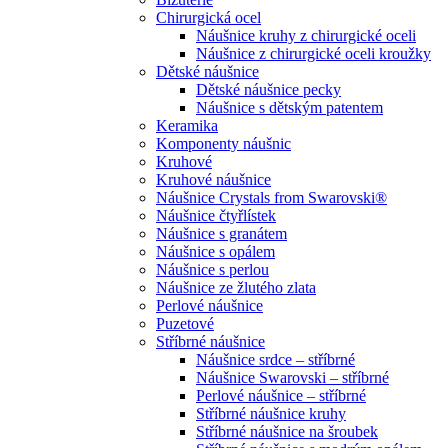
Chirurgická ocel
Náušnice kruhy z chirurgické oceli
Náušnice z chirurgické oceli kroužky
Dětské náušnice
Dětské náušnice pecky
Náušnice s dětským patentem
Keramika
Komponenty náušnic
Kruhové
Kruhové náušnice
Náušnice Crystals from Swarovski®
Náušnice čtyřlístek
Náušnice s granátem
Náušnice s opálem
Náušnice s perlou
Náušnice ze žlutého zlata
Perlové náušnice
Puzetové
Stříbrné náušnice
Náušnice srdce – stříbrné
Náušnice Swarovski – stříbrné
Perlové náušnice – stříbrné
Stříbrné náušnice kruhy
Stříbrné náušnice na šroubek