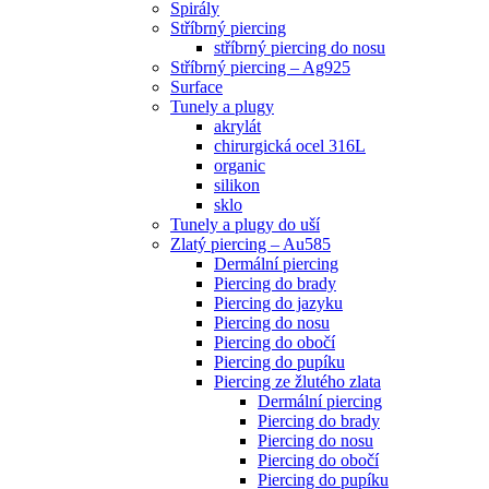
Spirály
Stříbrný piercing
stříbrný piercing do nosu
Stříbrný piercing – Ag925
Surface
Tunely a plugy
akrylát
chirurgická ocel 316L
organic
silikon
sklo
Tunely a plugy do uší
Zlatý piercing – Au585
Dermální piercing
Piercing do brady
Piercing do jazyku
Piercing do nosu
Piercing do obočí
Piercing do pupíku
Piercing ze žlutého zlata
Dermální piercing
Piercing do brady
Piercing do nosu
Piercing do obočí
Piercing do pupíku