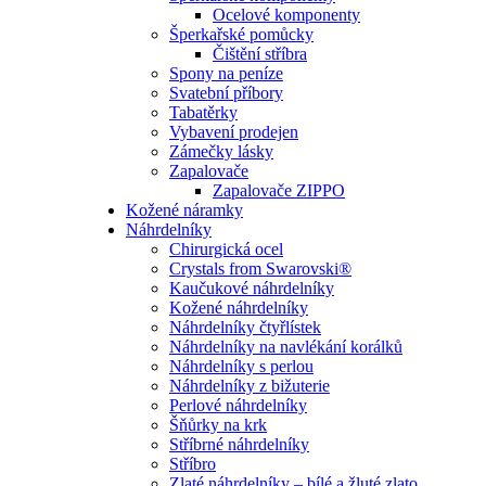
Ocelové komponenty
Šperkařské pomůcky
Čištění stříbra
Spony na peníze
Svatební příbory
Tabatěrky
Vybavení prodejen
Zámečky lásky
Zapalovače
Zapalovače ZIPPO
Kožené náramky
Náhrdelníky
Chirurgická ocel
Crystals from Swarovski®
Kaučukové náhrdelníky
Kožené náhrdelníky
Náhrdelníky čtyřlístek
Náhrdelníky na navlékání korálků
Náhrdelníky s perlou
Náhrdelníky z bižuterie
Perlové náhrdelníky
Šňůrky na krk
Stříbrné náhrdelníky
Stříbro
Zlaté náhrdelníky – bílé a žluté zlato