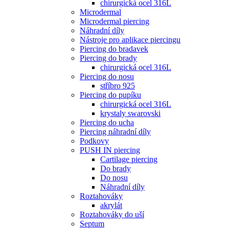
chirurgická ocel 316L
Microdermal
Microdermal piercing
Náhradní díly
Nástroje pro aplikace piercingu
Piercing do bradavek
Piercing do brady
chirurgická ocel 316L
Piercing do nosu
stříbro 925
Piercing do pupíku
chirurgická ocel 316L
krystaly swarovski
Piercing do ucha
Piercing náhradní díly
Podkovy
PUSH IN piercing
Cartilage piercing
Do brady
Do nosu
Náhradní díly
Roztahováky
akrylát
Roztahováky do uší
Septum