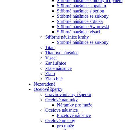
Stříbrné náušnice s modrým opálem
Stříbrné náušnice s opálem
Stříbrné náušnice s perlou
Stříbrné náušnice se zirkony
Stříbrné náušnice srdíčka
Stříbrné náušnice Swarovski
Stříbrné náušnice visací
Stříbrné náušnice kruhy
Stříbrné náušnice se zirkony
Titan
Titanové náušnice
Visací
Zanáušnice
Zlaté náušnice
Zlato
Zlato bílé
Nezaradené
Ocelové šperky
Gravírování a rytí šperků
Ocelové náramky
Náramky pro muže
Ocelové náušnice
Puzetové náušnice
Ocelové prsteny
pro muže