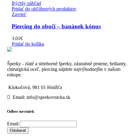
Rýchly náhľad
Pridať do obľúbených produktov
Zavrieť
Piercing do obočí – banánek kónus
3.01
€
Pridať do košíka
Šperky - zlaté a strieborné šperky, zásnubné prstene, brilianty,
chirurgická oceľ, piercing nájdete najvýhodnejšie v našom
eshope.
Klokočová, 981 01 Hnúšťa
Email: info@sperkovnicka.sk
Odber noviniek
Email