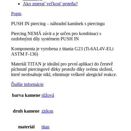
Ako zmerať veľkosť prsteňa?
Popis
PUSH IN piercing – náhradní kamínek s piercingu
Piercing NEMÁ závit a je určen pro kombinaci s
ozdobnými díly systémem PUSH IN
Komponenta je vyrobena z titania G23 (Ti-6AL4V-ELi
ASTM F-136)
Materiál TITAN je ideální pro první aplikaci do čerstvě
píchnuté piercingové dírky protože díky svému složení,
které neobsahuje nikl, eliminuje veškeré alergické reakce.
Ďalšie informácie
barva kamene
růžová
druh kamene
zirkon
materiál
titan