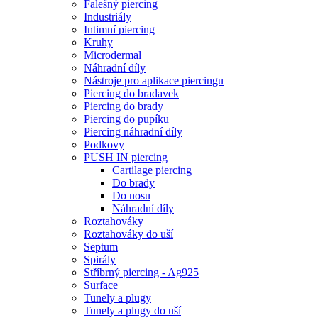
Falešný piercing
Industriály
Intimní piercing
Kruhy
Microdermal
Náhradní díly
Nástroje pro aplikace piercingu
Piercing do bradavek
Piercing do brady
Piercing do pupíku
Piercing náhradní díly
Podkovy
PUSH IN piercing
Cartilage piercing
Do brady
Do nosu
Náhradní díly
Roztahováky
Roztahováky do uší
Septum
Spirály
Stříbrný piercing - Ag925
Surface
Tunely a plugy
Tunely a plugy do uší