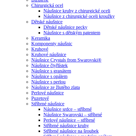
Chirurgická ocel
Náušnice kruhy z chirurgické oceli
Náušnice z chirurgické oceli kroužky
Dětské náušnice
Dětské náušnice pecky
Náušnice s dětským patentem
Keramika
Komponenty náušnic
Kruhové
Kruhové náušnice
Náušnice Crystals from Swarovski®
Náušnice čtyřlístek
Náušnice s granátem
Náušnice s opálem
Náušnice s perlou
Náušnice ze žlutého zlata
Perlové náušnice
Puzetové
Stříbrné náušnice
Náušnice srdce – stříbrné
Náušnice Swarovski – stříbrné
Perlové náušnice – stříbrné
Stříbrné náušnice kruhy
Stříbrné náušnice na šroubek