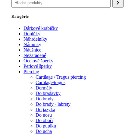
Kategórie
Dárkové krabičky
Doplňky
Náhrdelníky
Náramky
Náušnice
Nezaradené
Ocelové šperky
Perlové šperky
Piercing
Cartilage / Tragus piercing
Cartilage/tragus
Dermály
Do bradavky
Do brady
Do brady - labrety
Do jazyka
Do nosu
Do obočí
Do pupíku
Do ucha