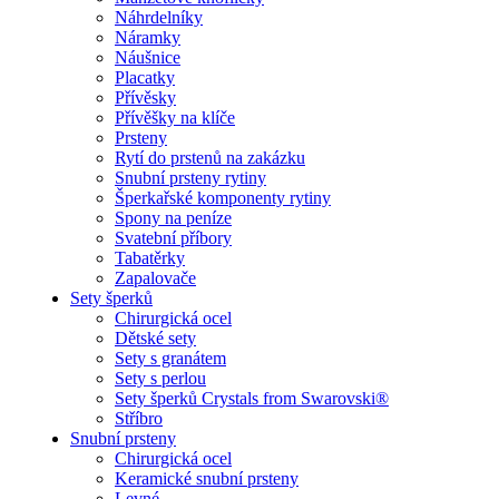
Náhrdelníky
Náramky
Náušnice
Placatky
Přívěsky
Přívěšky na klíče
Prsteny
Rytí do prstenů na zakázku
Snubní prsteny rytiny
Šperkařské komponenty rytiny
Spony na peníze
Svatební příbory
Tabatěrky
Zapalovače
Sety šperků
Chirurgická ocel
Dětské sety
Sety s granátem
Sety s perlou
Sety šperků Crystals from Swarovski®
Stříbro
Snubní prsteny
Chirurgická ocel
Keramické snubní prsteny
Levné