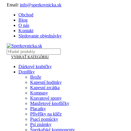
Email:
info@sperkovnicka.sk
Obchod
Blog
O nás
Kontakt
Sledovanie objednávky
VYBRAŤ KATEGÓRIU
Dárkové krabičky
Doplňky
Brože
Kapesní hodinky
Kapesní zrcátka
Kompasy
Kravatové spony
Manžetové knoflíčky
Placatky
Přívěšky na klíče
Psací pomůcky
Psí známky
Šperkařské komponenty