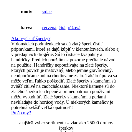
motiv
srdce
barva
červená
,
čirá
,
růžová
Ako vyčistiť šperky?
V domácich podmienkach sa dá zlatý šperk čistiť
prípravkami, ktoré sa dajú kúpiť v klenotníctvach, alebo aj
v predajniach drogérie. Sú to čistiace kvapaliny a
handričky. Pred ich použitím si pozorne prečítajte návod
na použitie. Handričky nepoužívajte na zlaté šperky,
ktorých povrch je matovaný, alebo jemne gravírovaný,
neodporúčame ani na rhódiované zlato. Takáto úprava sa
môže veľmi ľahko poškodiť. Zlaté šperky s kameňmi sú
zvlášť citlivé na zaobchádzanie. Niektoré kamene sú do
zlatého šperku len lepené a pri neopatrnom používaní
môžu vypadnúť. Zlaté šperky s kameňmi a perlami
nevkladajte do horúcej vody. U niektorých kameňov je
potrebná zvlášť veľká opatrnosť!
Prečo my?
-najširší výber sortimentu – viac ako 25000 druhov
šperkov