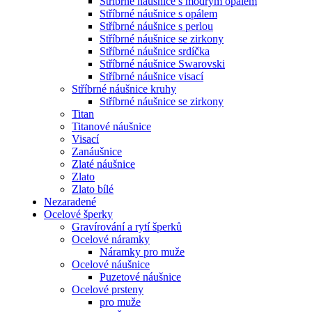
Stříbrné náušnice s modrým opálem
Stříbrné náušnice s opálem
Stříbrné náušnice s perlou
Stříbrné náušnice se zirkony
Stříbrné náušnice srdíčka
Stříbrné náušnice Swarovski
Stříbrné náušnice visací
Stříbrné náušnice kruhy
Stříbrné náušnice se zirkony
Titan
Titanové náušnice
Visací
Zanáušnice
Zlaté náušnice
Zlato
Zlato bílé
Nezaradené
Ocelové šperky
Gravírování a rytí šperků
Ocelové náramky
Náramky pro muže
Ocelové náušnice
Puzetové náušnice
Ocelové prsteny
pro muže