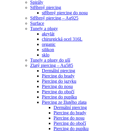
Spirály
Stříbrný piercing
stříbrný piercing do nosu
Stříbrný piercing – Ag925
Surface
Tunely a plugy
akrylát
chirurgická ocel 316L
organic
silikon
sklo
Tunely a plugy do uší
Zlatý piercing – Au585
Dermální piercing
Piercing do brady
Piercing do jazyku
Piercing do nosu
Piercing do obočí
Piercing do pupíku
Piercing ze žlutého zlata
Dermální piercing
Piercing do brady
Piercing do nosu
Piercing do obočí
Piercing do pupíku