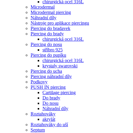
chirurgická ocel 316L
Microdermal
Microdermal piercing
Náhradní díly
Nástroje pro aplikace piercingu
Piercing do bradavek
Piercing do brady
chirurgická ocel 316L
Piercing do nosu
stříbro 925
Piercing do pupíku
chirurgická ocel 316L
krystaly swarovski
Piercing do ucha
Piercing náhradní díly
Podkovy
PUSH IN piercing
Cartilage piercing
Do brady
Do nosu
Náhradní díly
Roztahováky
akrylát
Roztahováky do uší
Septum