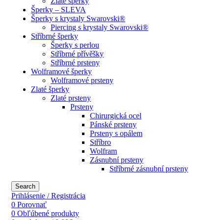
Zlaté šperky
Šperky – SLEVA
Šperky s krystaly Swarovski®
Piercing s krystaly Swarovski®
Stříbrné šperky
Šperky s perlou
Stříbrné přívěšky
Stříbrné prsteny
Wolframové šperky
Wolframové prsteny
Zlaté šperky
Zlaté prsteny
Prsteny
Chirurgická ocel
Pánské prsteny
Prsteny s opálem
Stříbro
Wolfram
Zásnubní prsteny
Stříbrné zásnubní prsteny
Search
Prihlásenie / Registrácia
0
Porovnať
0
Obľúbené produkty