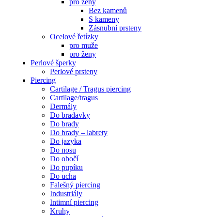
pro ženy
Bez kamenů
S kameny
Zásnubní prsteny
Ocelové řetízky
pro muže
pro ženy
Perlové šperky
Perlové prsteny
Piercing
Cartilage / Tragus piercing
Cartilage/tragus
Dermály
Do bradavky
Do brady
Do brady – labrety
Do jazyka
Do nosu
Do obočí
Do pupíku
Do ucha
Falešný piercing
Industriály
Intimní piercing
Kruhy