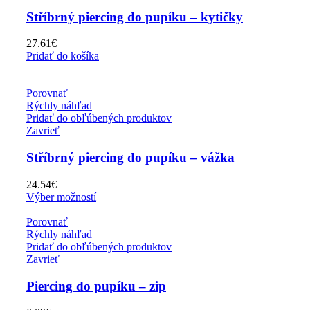
Stříbrný piercing do pupíku – kytičky
27.61
€
Pridať do košíka
Porovnať
Rýchly náhľad
Pridať do obľúbených produktov
Zavrieť
Stříbrný piercing do pupíku – vážka
24.54
€
Výber možností
Porovnať
Rýchly náhľad
Pridať do obľúbených produktov
Zavrieť
Piercing do pupíku – zip