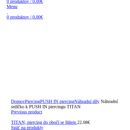
0
produktov
/
0.00
€
Menu
0
produktov
/
0.00
€
Zväčšiť obrázok
Domov
Piercing
PUSH IN piercing
Náhradní díly
Náhradní
srdíčko k PUSH IN piercingu TITAN
Previous product
TITAN, piercing do obočí se štítem
22.08
€
Späť na produkty