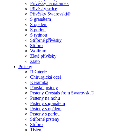
Přívěšky na náramek
Přívěsky srdce
Přívěsky Swarovski®
S granátem
S opálem
S perlou
S rytinou
Stříbrné přívěsky
Stříbro
Wolfram
Zlaté přívěsky
Zlato
Prsteny
Bižuterie
Chirurgická ocel
Keramika
Pánské prsteny
Prsteny Crystals from Swarovski®
Prsteny na nohu
Prsteny s granátem
Prsteny s opálem
Prsteny s perlou
Stříbrné prsteny
Stříbro
Tisten