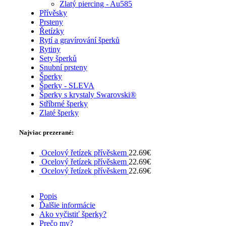
Zlatý piercing - Au585
Přívěsky
Prsteny
Řetízky
Rytí a gravírování šperků
Rytiny
Sety šperků
Snubní prsteny
Šperky
Šperky - SLEVA
Šperky s krystaly Swarovski®
Stříbrné šperky
Zlaté šperky
Najviac prezerané:
Ocelový řetízek přívěskem
22.69
€
Ocelový řetízek přívěskem
22.69
€
Ocelový řetízek přívěskem
22.69
€
Popis
Ďalšie informácie
Ako vyčistiť šperky?
Prečo my?