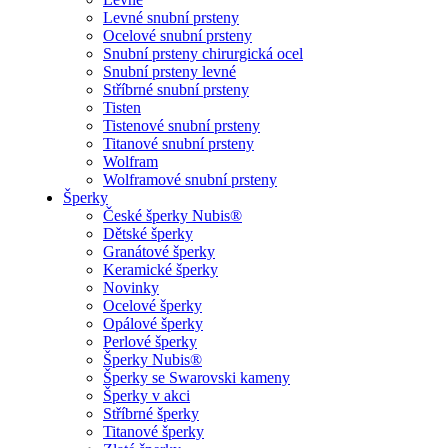
Levné snubní prsteny
Ocelové snubní prsteny
Snubní prsteny chirurgická ocel
Snubní prsteny levné
Stříbrné snubní prsteny
Tisten
Tistenové snubní prsteny
Titanové snubní prsteny
Wolfram
Wolframové snubní prsteny
Šperky
České šperky Nubis®
Dětské šperky
Granátové šperky
Keramické šperky
Novinky
Ocelové šperky
Opálové šperky
Perlové šperky
Šperky Nubis®
Šperky se Swarovski kameny
Šperky v akci
Stříbrné šperky
Titanové šperky