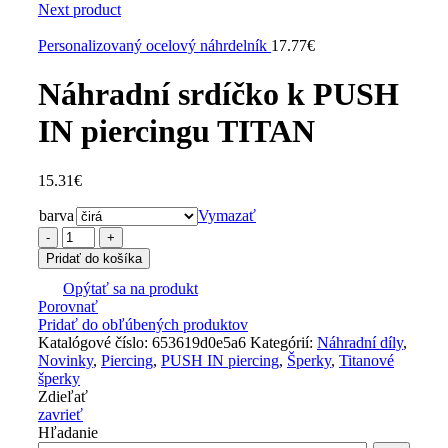
Next product
Personalizovaný ocelový náhrdelník
17.77
€
Náhradní srdíčko k PUSH
IN piercingu TITAN
15.31
€
barva
Vymazať
množstvo
Náhradní
Pridať do košíka
srdíčko
k
Opýtať sa na produkt
Porovnať
PUSH
Pridať do obľúbených produktov
IN
Katalógové číslo:
piercingu
653619d0e5a6
Kategórií:
Náhradní díly
,
Novinky
TITAN
,
Piercing
,
PUSH IN piercing
,
Šperky
,
Titanové
šperky
Zdieľať
zavrieť
Hľadanie