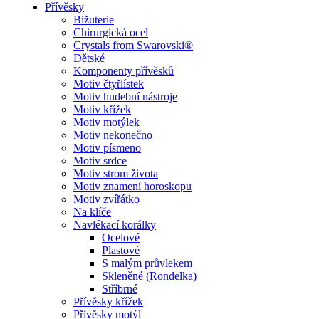
Přívěsky
Bižuterie
Chirurgická ocel
Crystals from Swarovski®
Dětské
Komponenty přívěsků
Motiv čtyřlístek
Motiv hudební nástroje
Motiv křížek
Motiv motýlek
Motiv nekonečno
Motiv písmeno
Motiv srdce
Motiv strom života
Motiv znamení horoskopu
Motiv zvířátko
Na klíče
Navlékací korálky
Ocelové
Plastové
S malým průvlekem
Skleněné (Rondelka)
Stříbrné
Přívěsky křížek
Přívěsky motýl