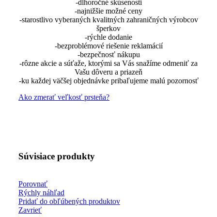
-dlhoročné skúsenosti
-najnižšie možné ceny
-starostlivo vyberaných kvalitných zahraničných výrobcov
šperkov
-rýchle dodanie
-bezproblémové riešenie reklamácií
-bezpečnosť nákupu
-rôzne akcie a súťaže, ktorými sa Vás snažíme odmeniť za
Vašu dôveru a priazeň
-ku každej väčšej objednávke pribaľujeme malú pozornosť
Ako zmerať veľkosť prsteňa?
Súvisiace produkty
Porovnať
Rýchly náhľad
Pridať do obľúbených produktov
Zavrieť