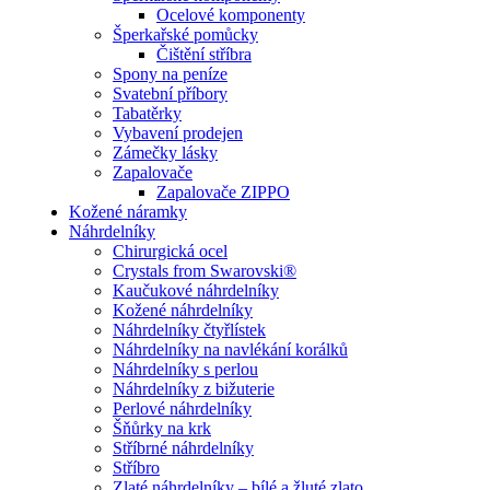
Ocelové komponenty
Šperkařské pomůcky
Čištění stříbra
Spony na peníze
Svatební příbory
Tabatěrky
Vybavení prodejen
Zámečky lásky
Zapalovače
Zapalovače ZIPPO
Kožené náramky
Náhrdelníky
Chirurgická ocel
Crystals from Swarovski®
Kaučukové náhrdelníky
Kožené náhrdelníky
Náhrdelníky čtyřlístek
Náhrdelníky na navlékání korálků
Náhrdelníky s perlou
Náhrdelníky z bižuterie
Perlové náhrdelníky
Šňůrky na krk
Stříbrné náhrdelníky
Stříbro
Zlaté náhrdelníky – bílé a žluté zlato