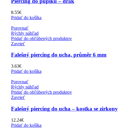
Piercing do pupíku – drak
8.55
€
Pridať do košíka
Porovnať
Rýchly náhľad
Pridať do obľúbených produktov
Zavrieť
Falešný piercing do ucha, průměr 6 mm
3.63
€
Pridať do košíka
Porovnať
Rýchly náhľad
Pridať do obľúbených produktov
Zavrieť
Falešný piercing do ucha – kostka se zirkony
12.24
€
Pridať do košíka