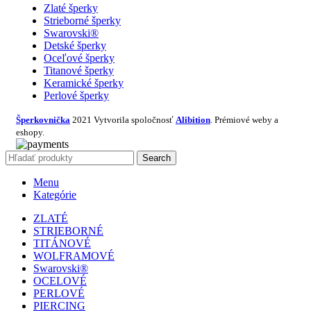
Zlaté šperky
Strieborné šperky
Swarovski®
Detské šperky
Oceľové šperky
Titanové šperky
Keramické šperky
Perlové šperky
Šperkovnička
2021 Vytvorila spoločnosť
Alibition
. Prémiové weby a
eshopy.
Search
Menu
Kategórie
ZLATÉ
STRIEBORNÉ
TITÁNOVÉ
WOLFRAMOVÉ
Swarovski®
OCELOVÉ
PERLOVÉ
PIERCING