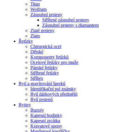
Titan
Wolfram
Zásnubní prsteny
Stříbrné zásnubní prsteny
Zásnubní prsteny s diamantem
Zlaté prsteny
Zlato
Řetízky
Chirurgická ocel
Dětské
Komponenty řetízků
Ocelové řetízky pro muže
Pánské řetízky
Stříbrné řetízky
Stříbro
Rytí a gravírování šperků
Identifikační psí známky
Rytí dárkových předmětů
Rytí prstenů
Rytiny
Buzoly
Kapesní hodinky
Kapesní zrcátka
Kravatové spony
Manžetové knoflíčky