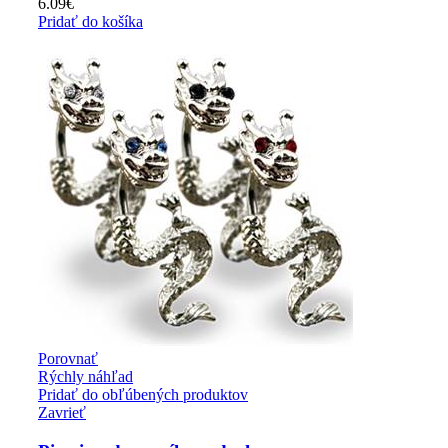
6.09
€
Pridať do košíka
Porovnať
Rýchly náhľad
Pridať do obľúbených produktov
Zavrieť