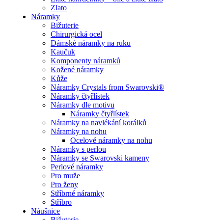
Zlato
Náramky
Bižuterie
Chirurgická ocel
Dámské náramky na ruku
Kaučuk
Komponenty náramků
Kožené náramky
Kůže
Náramky Crystals from Swarovski®
Náramky čtyřlístek
Náramky dle motivu
Náramky čtyřlístek
Náramky na navlékání korálků
Náramky na nohu
Ocelové náramky na nohu
Náramky s perlou
Náramky se Swarovski kameny
Perlové náramky
Pro muže
Pro ženy
Stříbrné náramky
Stříbro
Náušnice
Bižuterie