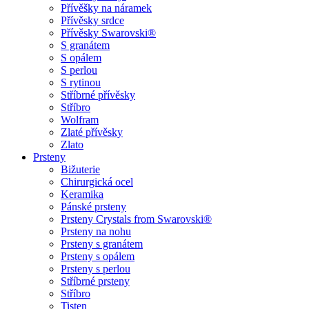
Přívěšky na náramek
Přívěsky srdce
Přívěsky Swarovski®
S granátem
S opálem
S perlou
S rytinou
Stříbrné přívěsky
Stříbro
Wolfram
Zlaté přívěsky
Zlato
Prsteny
Bižuterie
Chirurgická ocel
Keramika
Pánské prsteny
Prsteny Crystals from Swarovski®
Prsteny na nohu
Prsteny s granátem
Prsteny s opálem
Prsteny s perlou
Stříbrné prsteny
Stříbro
Tisten