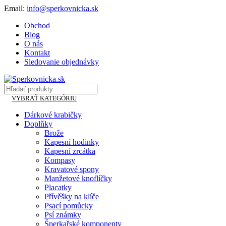
Email:
info@sperkovnicka.sk
Obchod
Blog
O nás
Kontakt
Sledovanie objednávky
VYBRAŤ KATEGÓRIU
Dárkové krabičky
Doplňky
Brože
Kapesní hodinky
Kapesní zrcátka
Kompasy
Kravatové spony
Manžetové knoflíčky
Placatky
Přívěšky na klíče
Psací pomůcky
Psí známky
Šperkařské komponenty