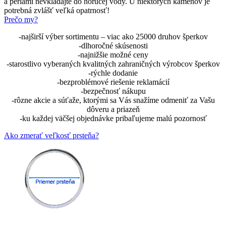
a perlami nevkladajte do horúcej vody. U niektorých kameňov je
potrebná zvlášť veľká opatrnosť!
Prečo my?
-najširší výber sortimentu – viac ako 25000 druhov šperkov
-dlhoročné skúsenosti
-najnižšie možné ceny
-starostlivo vyberaných kvalitných zahraničných výrobcov šperkov
-rýchle dodanie
-bezproblémové riešenie reklamácií
-bezpečnosť nákupu
-rôzne akcie a súťaže, ktorými sa Vás snažíme odmeniť za Vašu
dôveru a priazeň
-ku každej väčšej objednávke pribaľujeme malú pozornosť
Ako zmerať veľkosť prsteňa?