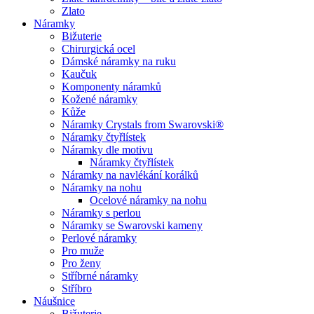
Zlato
Náramky
Bižuterie
Chirurgická ocel
Dámské náramky na ruku
Kaučuk
Komponenty náramků
Kožené náramky
Kůže
Náramky Crystals from Swarovski®
Náramky čtyřlístek
Náramky dle motivu
Náramky čtyřlístek
Náramky na navlékání korálků
Náramky na nohu
Ocelové náramky na nohu
Náramky s perlou
Náramky se Swarovski kameny
Perlové náramky
Pro muže
Pro ženy
Stříbrné náramky
Stříbro
Náušnice
Bižuterie