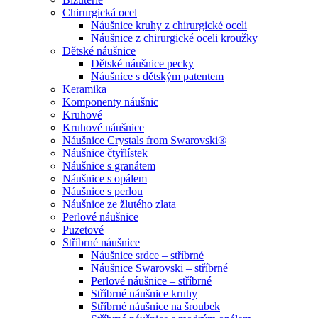
Chirurgická ocel
Náušnice kruhy z chirurgické oceli
Náušnice z chirurgické oceli kroužky
Dětské náušnice
Dětské náušnice pecky
Náušnice s dětským patentem
Keramika
Komponenty náušnic
Kruhové
Kruhové náušnice
Náušnice Crystals from Swarovski®
Náušnice čtyřlístek
Náušnice s granátem
Náušnice s opálem
Náušnice s perlou
Náušnice ze žlutého zlata
Perlové náušnice
Puzetové
Stříbrné náušnice
Náušnice srdce – stříbrné
Náušnice Swarovski – stříbrné
Perlové náušnice – stříbrné
Stříbrné náušnice kruhy
Stříbrné náušnice na šroubek