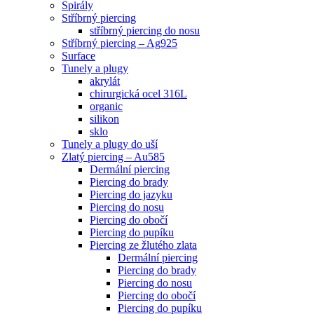
Spirály
Stříbrný piercing
stříbrný piercing do nosu
Stříbrný piercing – Ag925
Surface
Tunely a plugy
akrylát
chirurgická ocel 316L
organic
silikon
sklo
Tunely a plugy do uší
Zlatý piercing – Au585
Dermální piercing
Piercing do brady
Piercing do jazyku
Piercing do nosu
Piercing do obočí
Piercing do pupíku
Piercing ze žlutého zlata
Dermální piercing
Piercing do brady
Piercing do nosu
Piercing do obočí
Piercing do pupíku