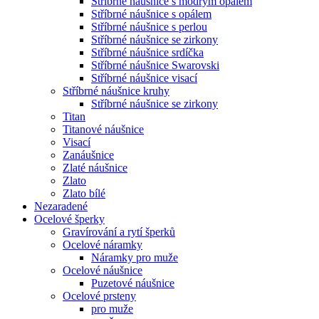
Stříbrné náušnice s modrým opálem
Stříbrné náušnice s opálem
Stříbrné náušnice s perlou
Stříbrné náušnice se zirkony
Stříbrné náušnice srdíčka
Stříbrné náušnice Swarovski
Stříbrné náušnice visací
Stříbrné náušnice kruhy
Stříbrné náušnice se zirkony
Titan
Titanové náušnice
Visací
Zanáušnice
Zlaté náušnice
Zlato
Zlato bílé
Nezaradené
Ocelové šperky
Gravírování a rytí šperků
Ocelové náramky
Náramky pro muže
Ocelové náušnice
Puzetové náušnice
Ocelové prsteny
pro muže