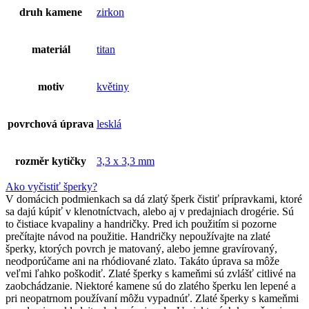
druh kamene
zirkon
materiál
titan
motiv
květiny
povrchová úprava
lesklá
rozměr kytičky
3,3 x 3,3 mm
Ako vyčistiť šperky?
V domácich podmienkach sa dá zlatý šperk čistiť prípravkami, ktoré
sa dajú kúpiť v klenotníctvach, alebo aj v predajniach drogérie. Sú
to čistiace kvapaliny a handričky. Pred ich použitím si pozorne
prečítajte návod na použitie. Handričky nepoužívajte na zlaté
šperky, ktorých povrch je matovaný, alebo jemne gravírovaný,
neodporúčame ani na rhódiované zlato. Takáto úprava sa môže
veľmi ľahko poškodiť. Zlaté šperky s kameňmi sú zvlášť citlivé na
zaobchádzanie. Niektoré kamene sú do zlatého šperku len lepené a
pri neopatrnom používaní môžu vypadnúť. Zlaté šperky s kameňmi