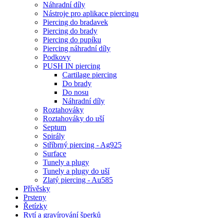
Náhradní díly
Nástroje pro aplikace piercingu
Piercing do bradavek
Piercing do brady
Piercing do pupíku
Piercing náhradní díly
Podkovy
PUSH IN piercing
Cartilage piercing
Do brady
Do nosu
Náhradní díly
Roztahováky
Roztahováky do uší
Septum
Spirály
Stříbrný piercing - Ag925
Surface
Tunely a plugy
Tunely a plugy do uší
Zlatý piercing - Au585
Přívěsky
Prsteny
Řetízky
Rytí a gravírování šperků