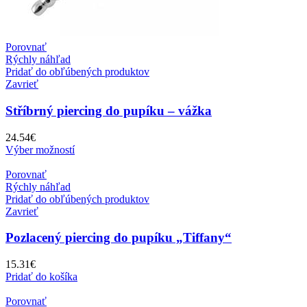
Porovnať
Rýchly náhľad
Pridať do obľúbených produktov
Zavrieť
Stříbrný piercing do pupíku – vážka
24.54
€
Výber možností
Porovnať
Rýchly náhľad
Pridať do obľúbených produktov
Zavrieť
Pozlacený piercing do pupíku „Tiffany“
15.31
€
Pridať do košíka
Porovnať