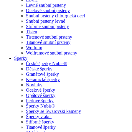
Levné snubní prsteny
Ocelové snubní prsteny
Snubní prsteny chirurgická ocel
Snubní prsteny levné
Stříbrné snubní prsteny
Tisten
Tistenové snubní prsteny
Titanové snubní prsteny
Wolfram
Wolframové snubní prsteny
Šperky
České šperky Nubis®
Dětské šperky
Granátové šperky
Keramické šperky
Novinky
Ocelové šperky
Opálové šperky
Perlové šperky
Šperky Nubis®
Šperky se Swarovski kameny
Šperky v akci
Stříbrné šperky
Titanové šperky