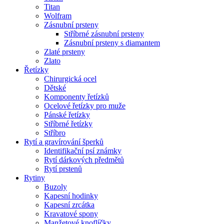
Titan
Wolfram
Zásnubní prsteny
Stříbrné zásnubní prsteny
Zásnubní prsteny s diamantem
Zlaté prsteny
Zlato
Řetízky
Chirurgická ocel
Dětské
Komponenty řetízků
Ocelové řetízky pro muže
Pánské řetízky
Stříbrné řetízky
Stříbro
Rytí a gravírování šperků
Identifikační psí známky
Rytí dárkových předmětů
Rytí prstenů
Rytiny
Buzoly
Kapesní hodinky
Kapesní zrcátka
Kravatové spony
Manžetové knoflíčky