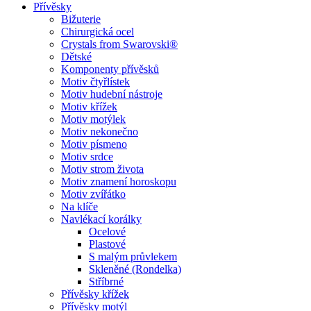
Přívěsky
Bižuterie
Chirurgická ocel
Crystals from Swarovski®
Dětské
Komponenty přívěsků
Motiv čtyřlístek
Motiv hudební nástroje
Motiv křížek
Motiv motýlek
Motiv nekonečno
Motiv písmeno
Motiv srdce
Motiv strom života
Motiv znamení horoskopu
Motiv zvířátko
Na klíče
Navlékací korálky
Ocelové
Plastové
S malým průvlekem
Skleněné (Rondelka)
Stříbrné
Přívěsky křížek
Přívěsky motýl