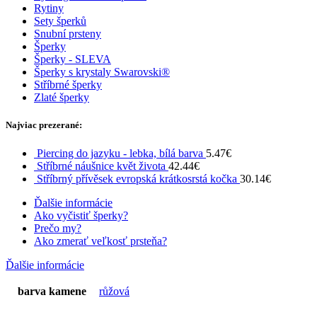
Rytiny
Sety šperků
Snubní prsteny
Šperky
Šperky - SLEVA
Šperky s krystaly Swarovski®
Stříbrné šperky
Zlaté šperky
Najviac prezerané:
Piercing do jazyku - lebka, bílá barva
5.47
€
Stříbrné náušnice květ života
42.44
€
Stříbrný přívěsek evropská krátkosrstá kočka
30.14
€
Ďalšie informácie
Ako vyčistiť šperky?
Prečo my?
Ako zmerať veľkosť prsteňa?
Ďalšie informácie
barva kamene
růžová