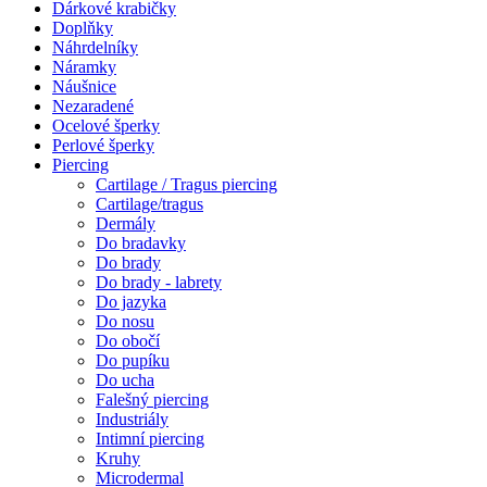
Dárkové krabičky
Doplňky
Náhrdelníky
Náramky
Náušnice
Nezaradené
Ocelové šperky
Perlové šperky
Piercing
Cartilage / Tragus piercing
Cartilage/tragus
Dermály
Do bradavky
Do brady
Do brady - labrety
Do jazyka
Do nosu
Do obočí
Do pupíku
Do ucha
Falešný piercing
Industriály
Intimní piercing
Kruhy
Microdermal