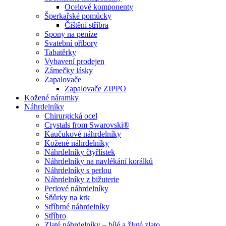
Ocelové komponenty
Šperkařské pomůcky
Čištění stříbra
Spony na peníze
Svatební příbory
Tabatěrky
Vybavení prodejen
Zámečky lásky
Zapalovače
Zapalovače ZIPPO
Kožené náramky
Náhrdelníky
Chirurgická ocel
Crystals from Swarovski®
Kaučukové náhrdelníky
Kožené náhrdelníky
Náhrdelníky čtyřlístek
Náhrdelníky na navlékání korálků
Náhrdelníky s perlou
Náhrdelníky z bižuterie
Perlové náhrdelníky
Šňůrky na krk
Stříbrné náhrdelníky
Stříbro
Zlaté náhrdelníky – bílé a žluté zlato