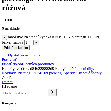
růžová
19.00
€
6 na sklade
množstvo Náhradní kytička k PUSH IN piercingu TITAN,
barva: růžová
Pridať do košíka
Opýtať sa na produkt
Porovnať
Pridať do obľúbených produktov
Katalógové číslo:
d846228882d9
Kategórií:
Náhradní díly
,
Novinky
,
Piercing
,
PUSH IN piercing
,
Šperky
,
Titanové šperky
Zdieľať
zavrieť
Hľadanie
Kategórie