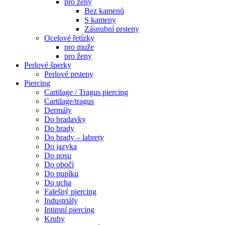
pro ženy
Bez kamenů
S kameny
Zásnubní prsteny
Ocelové řetízky
pro muže
pro ženy
Perlové šperky
Perlové prsteny
Piercing
Cartilage / Tragus piercing
Cartilage/tragus
Dermály
Do bradavky
Do brady
Do brady – labrety
Do jazyka
Do nosu
Do obočí
Do pupíku
Do ucha
Falešný piercing
Industriály
Intimní piercing
Kruhy