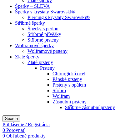
Zlaté šperky
Šperky – SLEVA
Šperky s krystaly Swarovski®
Piercing s krystaly Swarovski®
Stříbrné šperky
Šperky s perlou
Stříbrné přívěšky
Stříbrné prsteny
Wolframové šperky
Wolframové prsteny
Zlaté šperky
Zlaté prsteny
Prsteny
Chirurgická ocel
Pánské prsteny
Prsteny s opálem
Stříbro
Wolfram
Zásnubní prsteny
Stříbrné zásnubní prsteny
Search
Prihlásenie / Registrácia
0
Porovnať
0
Obľúbené produkty