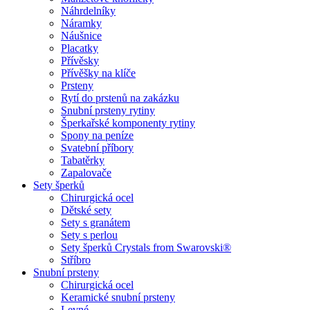
Náhrdelníky
Náramky
Náušnice
Placatky
Přívěsky
Přívěšky na klíče
Prsteny
Rytí do prstenů na zakázku
Snubní prsteny rytiny
Šperkařské komponenty rytiny
Spony na peníze
Svatební příbory
Tabatěrky
Zapalovače
Sety šperků
Chirurgická ocel
Dětské sety
Sety s granátem
Sety s perlou
Sety šperků Crystals from Swarovski®
Stříbro
Snubní prsteny
Chirurgická ocel
Keramické snubní prsteny
Levné