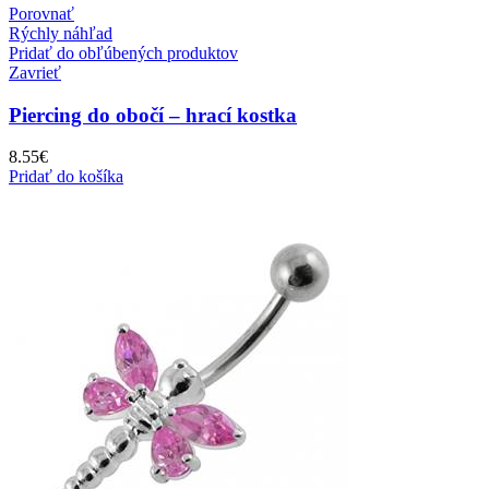
Porovnať
Rýchly náhľad
Pridať do obľúbených produktov
Zavrieť
Piercing do obočí – hrací kostka
8.55
€
Pridať do košíka