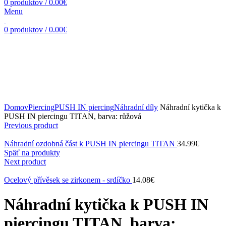
0
produktov
/
0.00
€
Menu
0
produktov
/
0.00
€
Zväčšiť obrázok
Domov
Piercing
PUSH IN piercing
Náhradní díly
Náhradní kytička k
PUSH IN piercingu TITAN, barva: růžová
Previous product
Náhradní ozdobná část k PUSH IN piercingu TITAN
34.99
€
Späť na produkty
Next product
Ocelový přívěsek se zirkonem - srdíčko
14.08
€
Náhradní kytička k PUSH IN
piercingu TITAN, barva: