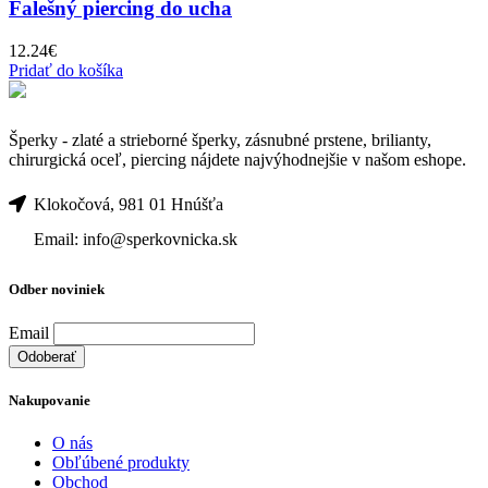
Falešný piercing do ucha
12.24
€
Pridať do košíka
Šperky - zlaté a strieborné šperky, zásnubné prstene, brilianty,
chirurgická oceľ, piercing nájdete najvýhodnejšie v našom eshope.
Klokočová, 981 01 Hnúšťa
Email: info@sperkovnicka.sk
Odber noviniek
Email
Nakupovanie
O nás
Obľúbené produkty
Obchod