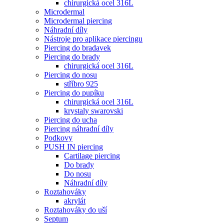
chirurgická ocel 316L
Microdermal
Microdermal piercing
Náhradní díly
Nástroje pro aplikace piercingu
Piercing do bradavek
Piercing do brady
chirurgická ocel 316L
Piercing do nosu
stříbro 925
Piercing do pupíku
chirurgická ocel 316L
krystaly swarovski
Piercing do ucha
Piercing náhradní díly
Podkovy
PUSH IN piercing
Cartilage piercing
Do brady
Do nosu
Náhradní díly
Roztahováky
akrylát
Roztahováky do uší
Septum