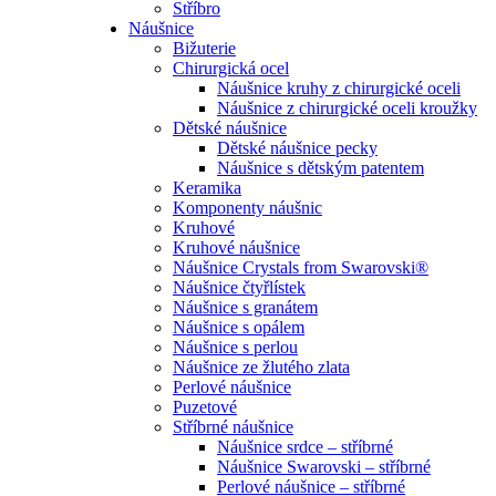
Stříbro
Náušnice
Bižuterie
Chirurgická ocel
Náušnice kruhy z chirurgické oceli
Náušnice z chirurgické oceli kroužky
Dětské náušnice
Dětské náušnice pecky
Náušnice s dětským patentem
Keramika
Komponenty náušnic
Kruhové
Kruhové náušnice
Náušnice Crystals from Swarovski®
Náušnice čtyřlístek
Náušnice s granátem
Náušnice s opálem
Náušnice s perlou
Náušnice ze žlutého zlata
Perlové náušnice
Puzetové
Stříbrné náušnice
Náušnice srdce – stříbrné
Náušnice Swarovski – stříbrné
Perlové náušnice – stříbrné