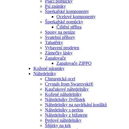
Psací pomůcky
Psí známky
Šperkařské komponenty
Ocelové komponenty
Šperkařské pomůcky
Čištění stříbra
Spony na peníze
Svatební příbory
Tabatěrky
Vybavení prodejen
Zámečky lásky
Zapalovače
Zapalovače ZIPPO
Kožené náramky
Náhrdelníky
Chirurgická ocel
Crystals from Swarovski®
Kaučukové náhrdelníky
Kožené náhrdelníky
Náhrdelníky čtyřlístek
Náhrdelníky na navlékání korálků
Náhrdelníky s perlou
Náhrdelníky z bižuterie
Perlové náhrdelníky
Šňůrky na krk