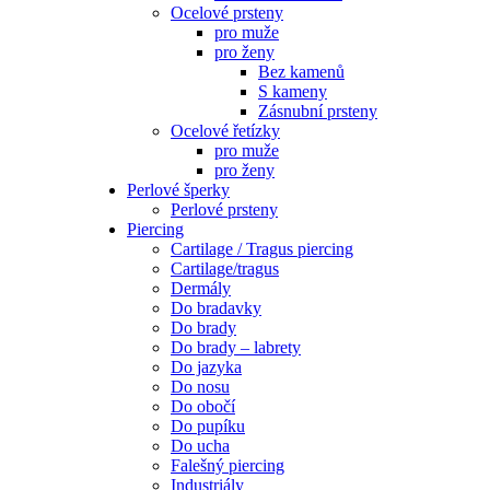
Ocelové prsteny
pro muže
pro ženy
Bez kamenů
S kameny
Zásnubní prsteny
Ocelové řetízky
pro muže
pro ženy
Perlové šperky
Perlové prsteny
Piercing
Cartilage / Tragus piercing
Cartilage/tragus
Dermály
Do bradavky
Do brady
Do brady – labrety
Do jazyka
Do nosu
Do obočí
Do pupíku
Do ucha
Falešný piercing
Industriály