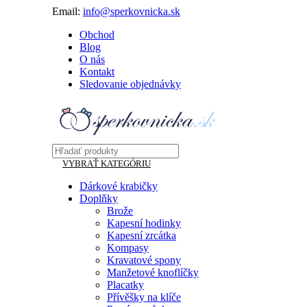
Email:
info@sperkovnicka.sk
Obchod
Blog
O nás
Kontakt
Sledovanie objednávky
VYBRAŤ KATEGÓRIU
Dárkové krabičky
Doplňky
Brože
Kapesní hodinky
Kapesní zrcátka
Kompasy
Kravatové spony
Manžetové knoflíčky
Placatky
Přívěšky na klíče