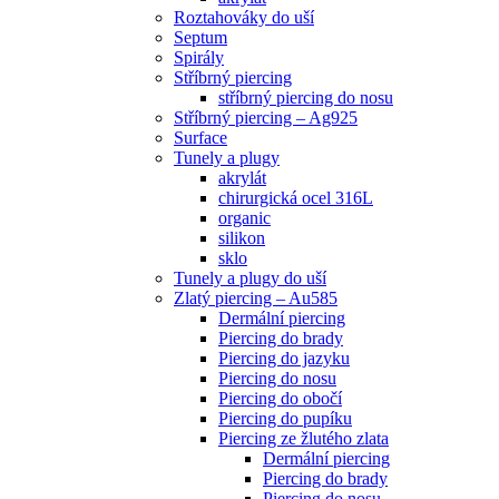
Roztahováky do uší
Septum
Spirály
Stříbrný piercing
stříbrný piercing do nosu
Stříbrný piercing – Ag925
Surface
Tunely a plugy
akrylát
chirurgická ocel 316L
organic
silikon
sklo
Tunely a plugy do uší
Zlatý piercing – Au585
Dermální piercing
Piercing do brady
Piercing do jazyku
Piercing do nosu
Piercing do obočí
Piercing do pupíku
Piercing ze žlutého zlata
Dermální piercing
Piercing do brady
Piercing do nosu