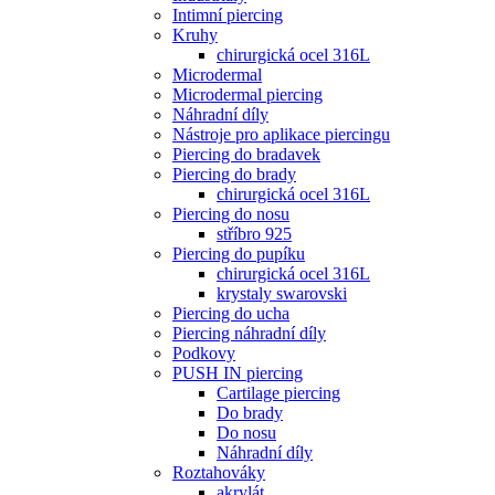
Intimní piercing
Kruhy
chirurgická ocel 316L
Microdermal
Microdermal piercing
Náhradní díly
Nástroje pro aplikace piercingu
Piercing do bradavek
Piercing do brady
chirurgická ocel 316L
Piercing do nosu
stříbro 925
Piercing do pupíku
chirurgická ocel 316L
krystaly swarovski
Piercing do ucha
Piercing náhradní díly
Podkovy
PUSH IN piercing
Cartilage piercing
Do brady
Do nosu
Náhradní díly
Roztahováky
akrylát