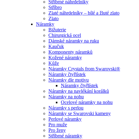
Stříbrné náhrdelníky
Stříbro
Zlaté náhrdelníky – bílé a žluté zlato
Zlato
Náramky
Bižuterie
Chirurgická ocel
Dámské náramky na ruku
Kaučuk
Komponenty náramků
Kožené náramky
Kůže
Náramky Crystals from Swarovski®
Náramky čtyřlístek
Náramky dle motivu
Náramky čtyřlístek
Náramky na navlékání korálků
Náramky na nohu
Ocelové náramky na nohu
Náramky s perlou
Náramky se Swarovski kameny
Perlové náramky
Pro muže
Pro ženy
Stříbrné náramky