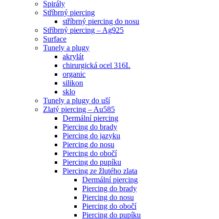
Spirály
Stříbrný piercing
stříbrný piercing do nosu
Stříbrný piercing – Ag925
Surface
Tunely a plugy
akrylát
chirurgická ocel 316L
organic
silikon
sklo
Tunely a plugy do uší
Zlatý piercing – Au585
Dermální piercing
Piercing do brady
Piercing do jazyku
Piercing do nosu
Piercing do obočí
Piercing do pupíku
Piercing ze žlutého zlata
Dermální piercing
Piercing do brady
Piercing do nosu
Piercing do obočí
Piercing do pupíku