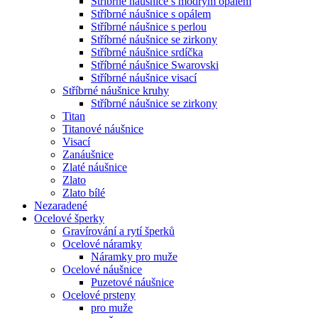
Stříbrné náušnice s modrým opálem
Stříbrné náušnice s opálem
Stříbrné náušnice s perlou
Stříbrné náušnice se zirkony
Stříbrné náušnice srdíčka
Stříbrné náušnice Swarovski
Stříbrné náušnice visací
Stříbrné náušnice kruhy
Stříbrné náušnice se zirkony
Titan
Titanové náušnice
Visací
Zanáušnice
Zlaté náušnice
Zlato
Zlato bílé
Nezaradené
Ocelové šperky
Gravírování a rytí šperků
Ocelové náramky
Náramky pro muže
Ocelové náušnice
Puzetové náušnice
Ocelové prsteny
pro muže