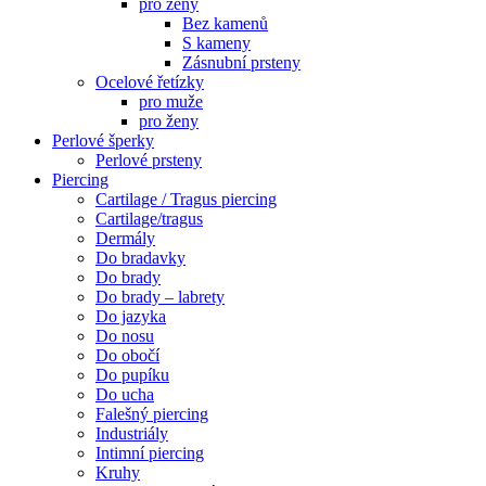
pro ženy
Bez kamenů
S kameny
Zásnubní prsteny
Ocelové řetízky
pro muže
pro ženy
Perlové šperky
Perlové prsteny
Piercing
Cartilage / Tragus piercing
Cartilage/tragus
Dermály
Do bradavky
Do brady
Do brady – labrety
Do jazyka
Do nosu
Do obočí
Do pupíku
Do ucha
Falešný piercing
Industriály
Intimní piercing
Kruhy