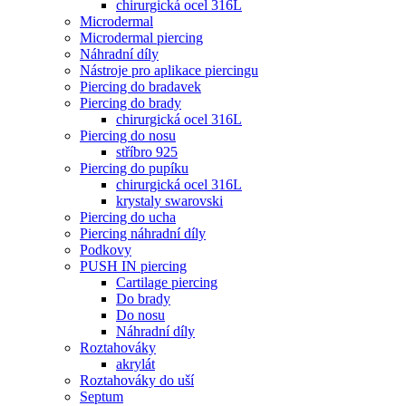
chirurgická ocel 316L
Microdermal
Microdermal piercing
Náhradní díly
Nástroje pro aplikace piercingu
Piercing do bradavek
Piercing do brady
chirurgická ocel 316L
Piercing do nosu
stříbro 925
Piercing do pupíku
chirurgická ocel 316L
krystaly swarovski
Piercing do ucha
Piercing náhradní díly
Podkovy
PUSH IN piercing
Cartilage piercing
Do brady
Do nosu
Náhradní díly
Roztahováky
akrylát
Roztahováky do uší
Septum