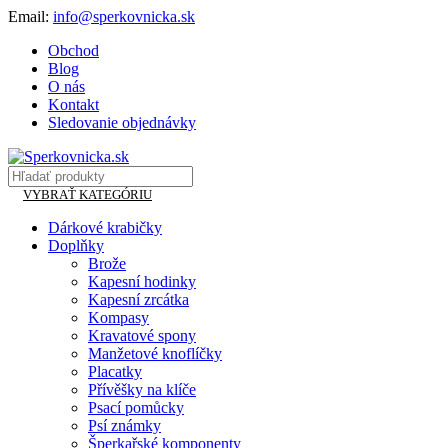
Email:
info@sperkovnicka.sk
Obchod
Blog
O nás
Kontakt
Sledovanie objednávky
VYBRAŤ KATEGÓRIU
Dárkové krabičky
Doplňky
Brože
Kapesní hodinky
Kapesní zrcátka
Kompasy
Kravatové spony
Manžetové knoflíčky
Placatky
Přívěšky na klíče
Psací pomůcky
Psí známky
Šperkařské komponenty