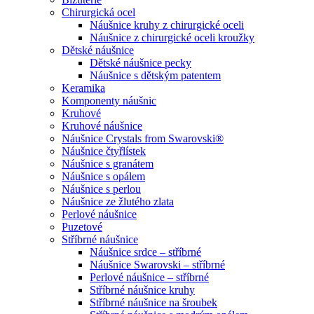
Chirurgická ocel
Náušnice kruhy z chirurgické oceli
Náušnice z chirurgické oceli kroužky
Dětské náušnice
Dětské náušnice pecky
Náušnice s dětským patentem
Keramika
Komponenty náušnic
Kruhové
Kruhové náušnice
Náušnice Crystals from Swarovski®
Náušnice čtyřlístek
Náušnice s granátem
Náušnice s opálem
Náušnice s perlou
Náušnice ze žlutého zlata
Perlové náušnice
Puzetové
Stříbrné náušnice
Náušnice srdce – stříbrné
Náušnice Swarovski – stříbrné
Perlové náušnice – stříbrné
Stříbrné náušnice kruhy
Stříbrné náušnice na šroubek