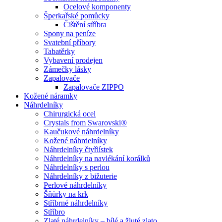
Ocelové komponenty
Šperkařské pomůcky
Čištění stříbra
Spony na peníze
Svatební příbory
Tabatěrky
Vybavení prodejen
Zámečky lásky
Zapalovače
Zapalovače ZIPPO
Kožené náramky
Náhrdelníky
Chirurgická ocel
Crystals from Swarovski®
Kaučukové náhrdelníky
Kožené náhrdelníky
Náhrdelníky čtyřlístek
Náhrdelníky na navlékání korálků
Náhrdelníky s perlou
Náhrdelníky z bižuterie
Perlové náhrdelníky
Šňůrky na krk
Stříbrné náhrdelníky
Stříbro
Zlaté náhrdelníky – bílé a žluté zlato