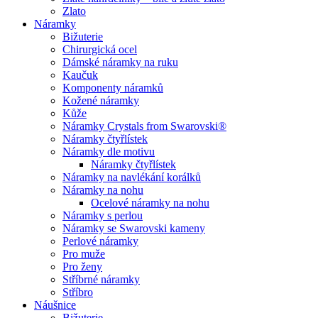
Zlato
Náramky
Bižuterie
Chirurgická ocel
Dámské náramky na ruku
Kaučuk
Komponenty náramků
Kožené náramky
Kůže
Náramky Crystals from Swarovski®
Náramky čtyřlístek
Náramky dle motivu
Náramky čtyřlístek
Náramky na navlékání korálků
Náramky na nohu
Ocelové náramky na nohu
Náramky s perlou
Náramky se Swarovski kameny
Perlové náramky
Pro muže
Pro ženy
Stříbrné náramky
Stříbro
Náušnice
Bižuterie