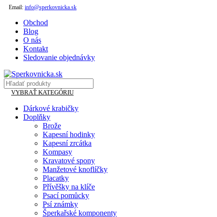
Email:
info@sperkovnicka.sk
Obchod
Blog
O nás
Kontakt
Sledovanie objednávky
VYBRAŤ KATEGÓRIU
Dárkové krabičky
Doplňky
Brože
Kapesní hodinky
Kapesní zrcátka
Kompasy
Kravatové spony
Manžetové knoflíčky
Placatky
Přívěšky na klíče
Psací pomůcky
Psí známky
Šperkařské komponenty