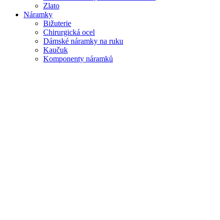
Zlato
Náramky
Bižuterie
Chirurgická ocel
Dámské náramky na ruku
Kaučuk
Komponenty náramků
Kožené náramky
Kůže
Náramky Crystals from Swarovski®
Náramky čtyřlístek
Náramky dle motivu
Náramky čtyřlístek
Náramky na navlékání korálků
Náramky na nohu
Ocelové náramky na nohu
Náramky s perlou
Náramky se Swarovski kameny
Perlové náramky
Pro muže
Pro ženy
Stříbrné náramky
Stříbro
Náušnice
Bižuterie