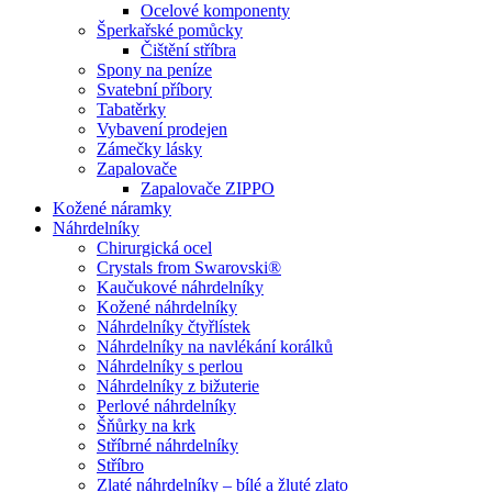
Ocelové komponenty
Šperkařské pomůcky
Čištění stříbra
Spony na peníze
Svatební příbory
Tabatěrky
Vybavení prodejen
Zámečky lásky
Zapalovače
Zapalovače ZIPPO
Kožené náramky
Náhrdelníky
Chirurgická ocel
Crystals from Swarovski®
Kaučukové náhrdelníky
Kožené náhrdelníky
Náhrdelníky čtyřlístek
Náhrdelníky na navlékání korálků
Náhrdelníky s perlou
Náhrdelníky z bižuterie
Perlové náhrdelníky
Šňůrky na krk
Stříbrné náhrdelníky
Stříbro
Zlaté náhrdelníky – bílé a žluté zlato