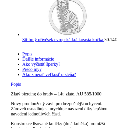
Stříbrný přívěsek evropská krátkosrstá kočka
30.14
€
Popis
Ďalšie informácie
Ako vyčistiť šperky?
Prečo my?
Ako zmerať veľkosť prsteňa?
Popis
Zlatý piercing do brady – 14t. zlato, AU 585/1000
Nový prodloužený závit pro bezpečnější uchycení.
Zároveň usnadňuje a urychluje nasazení díky lepšímu
navedení jednotlivých částí.
Konstrukce lisované kuličky (dutá kulička) pro nižší