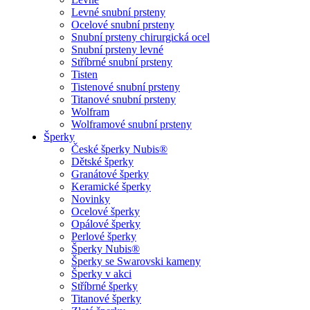
Levné snubní prsteny
Ocelové snubní prsteny
Snubní prsteny chirurgická ocel
Snubní prsteny levné
Stříbrné snubní prsteny
Tisten
Tistenové snubní prsteny
Titanové snubní prsteny
Wolfram
Wolframové snubní prsteny
Šperky
České šperky Nubis®
Dětské šperky
Granátové šperky
Keramické šperky
Novinky
Ocelové šperky
Opálové šperky
Perlové šperky
Šperky Nubis®
Šperky se Swarovski kameny
Šperky v akci
Stříbrné šperky
Titanové šperky