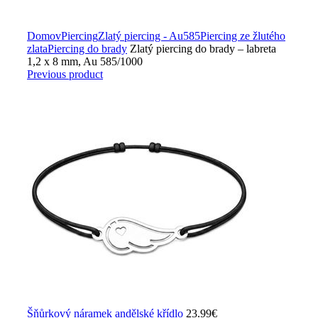
Zväčšiť obrázok
Domov
Piercing
Zlatý piercing - Au585
Piercing ze žlutého
zlata
Piercing do brady
Zlatý piercing do brady – labreta
1,2 x 8 mm, Au 585/1000
Previous product
Šňůrkový náramek andělské křídlo
23.99
€