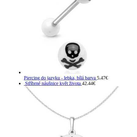
Piercing do jazyku - lebka, bílá barva
5.47
€
Stříbrné náušnice květ života
42.44
€