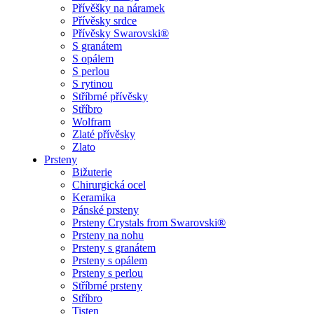
Přívěšky na náramek
Přívěsky srdce
Přívěsky Swarovski®
S granátem
S opálem
S perlou
S rytinou
Stříbrné přívěsky
Stříbro
Wolfram
Zlaté přívěsky
Zlato
Prsteny
Bižuterie
Chirurgická ocel
Keramika
Pánské prsteny
Prsteny Crystals from Swarovski®
Prsteny na nohu
Prsteny s granátem
Prsteny s opálem
Prsteny s perlou
Stříbrné prsteny
Stříbro
Tisten