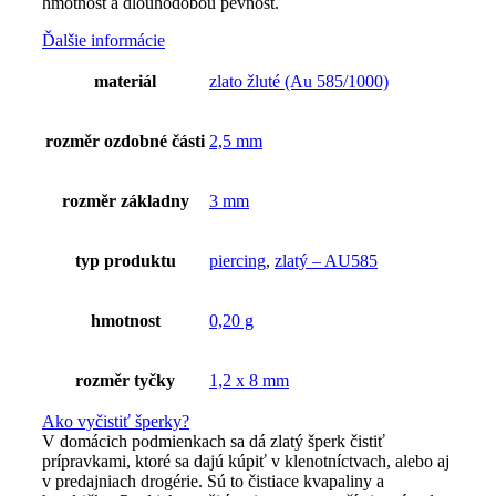
hmotnost a dlouhodobou pevnost.
Ďalšie informácie
materiál
zlato žluté (Au 585/1000)
rozměr ozdobné části
2,5 mm
rozměr základny
3 mm
typ produktu
piercing
,
zlatý – AU585
hmotnost
0,20 g
rozměr tyčky
1,2 x 8 mm
Ako vyčistiť šperky?
V domácich podmienkach sa dá zlatý šperk čistiť
prípravkami, ktoré sa dajú kúpiť v klenotníctvach, alebo aj
v predajniach drogérie. Sú to čistiace kvapaliny a