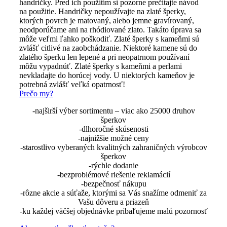
handričky. Pred ich použitím si pozorne prečítajte návod
na použitie. Handričky nepoužívajte na zlaté šperky,
ktorých povrch je matovaný, alebo jemne gravírovaný,
neodporúčame ani na rhódiované zlato. Takáto úprava sa
môže veľmi ľahko poškodiť. Zlaté šperky s kameňmi sú
zvlášť citlivé na zaobchádzanie. Niektoré kamene sú do
zlatého šperku len lepené a pri neopatrnom používaní
môžu vypadnúť. Zlaté šperky s kameňmi a perlami
nevkladajte do horúcej vody. U niektorých kameňov je
potrebná zvlášť veľká opatrnosť!
Prečo my?
-najširší výber sortimentu – viac ako 25000 druhov
šperkov
-dlhoročné skúsenosti
-najnižšie možné ceny
-starostlivo vyberaných kvalitných zahraničných výrobcov
šperkov
-rýchle dodanie
-bezproblémové riešenie reklamácií
-bezpečnosť nákupu
-rôzne akcie a súťaže, ktorými sa Vás snažíme odmeniť za
Vašu dôveru a priazeň
-ku každej väčšej objednávke pribaľujeme malú pozornosť