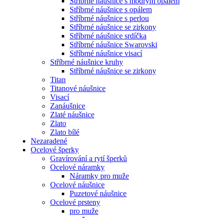
Stříbrné náušnice s modrým opálem
Stříbrné náušnice s opálem
Stříbrné náušnice s perlou
Stříbrné náušnice se zirkony
Stříbrné náušnice srdíčka
Stříbrné náušnice Swarovski
Stříbrné náušnice visací
Stříbrné náušnice kruhy
Stříbrné náušnice se zirkony
Titan
Titanové náušnice
Visací
Zanáušnice
Zlaté náušnice
Zlato
Zlato bílé
Nezaradené
Ocelové šperky
Gravírování a rytí šperků
Ocelové náramky
Náramky pro muže
Ocelové náušnice
Puzetové náušnice
Ocelové prsteny
pro muže