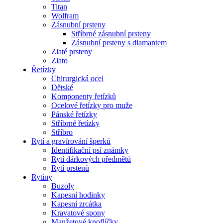
Titan
Wolfram
Zásnubní prsteny
Stříbrné zásnubní prsteny
Zásnubní prsteny s diamantem
Zlaté prsteny
Zlato
Řetízky
Chirurgická ocel
Dětské
Komponenty řetízků
Ocelové řetízky pro muže
Pánské řetízky
Stříbrné řetízky
Stříbro
Rytí a gravírování šperků
Identifikační psí známky
Rytí dárkových předmětů
Rytí prstenů
Rytiny
Buzoly
Kapesní hodinky
Kapesní zrcátka
Kravatové spony
Manžetové knoflíčky