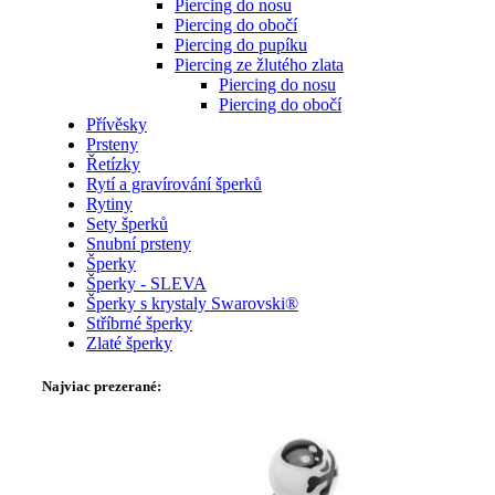
Piercing do nosu
Piercing do obočí
Piercing do pupíku
Piercing ze žlutého zlata
Piercing do nosu
Piercing do obočí
Přívěsky
Prsteny
Řetízky
Rytí a gravírování šperků
Rytiny
Sety šperků
Snubní prsteny
Šperky
Šperky - SLEVA
Šperky s krystaly Swarovski®
Stříbrné šperky
Zlaté šperky
Najviac prezerané: