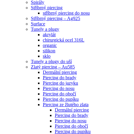
Spirály
Stříbrný piercing
stříbrný piercing do nosu
Stříbrný piercing – Ag925
Surface
Tunely a plugy
akrylát
chirurgická ocel 316L
organic
silikon
sklo
Tunely a plugy do uší
Zlatý piercing – Au585
Dermální piercing
Piercing do brady
Piercing do jazyku
Piercing do nosu
Piercing do obočí
Piercing do pupíku
Piercing ze žlutého zlata
Dermální piercing
Piercing do brady
Piercing do nosu
Piercing do obočí
Piercing do pupíku