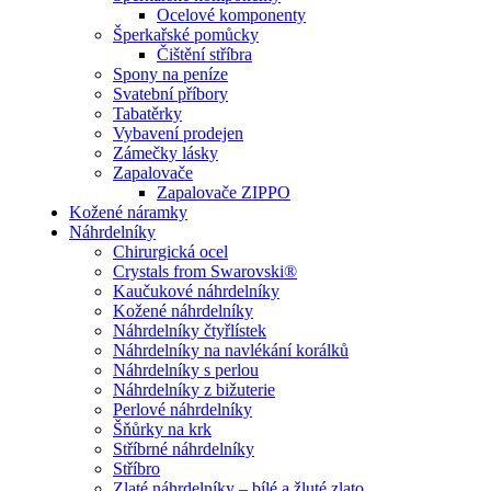
Ocelové komponenty
Šperkařské pomůcky
Čištění stříbra
Spony na peníze
Svatební příbory
Tabatěrky
Vybavení prodejen
Zámečky lásky
Zapalovače
Zapalovače ZIPPO
Kožené náramky
Náhrdelníky
Chirurgická ocel
Crystals from Swarovski®
Kaučukové náhrdelníky
Kožené náhrdelníky
Náhrdelníky čtyřlístek
Náhrdelníky na navlékání korálků
Náhrdelníky s perlou
Náhrdelníky z bižuterie
Perlové náhrdelníky
Šňůrky na krk
Stříbrné náhrdelníky
Stříbro
Zlaté náhrdelníky – bílé a žluté zlato