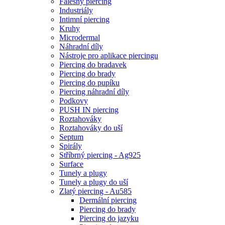
Falešný piercing
Industriály
Intimní piercing
Kruhy
Microdermal
Náhradní díly
Nástroje pro aplikace piercingu
Piercing do bradavek
Piercing do brady
Piercing do pupíku
Piercing náhradní díly
Podkovy
PUSH IN piercing
Roztahováky
Roztahováky do uší
Septum
Spirály
Stříbrný piercing - Ag925
Surface
Tunely a plugy
Tunely a plugy do uší
Zlatý piercing - Au585
Dermální piercing
Piercing do brady
Piercing do jazyku