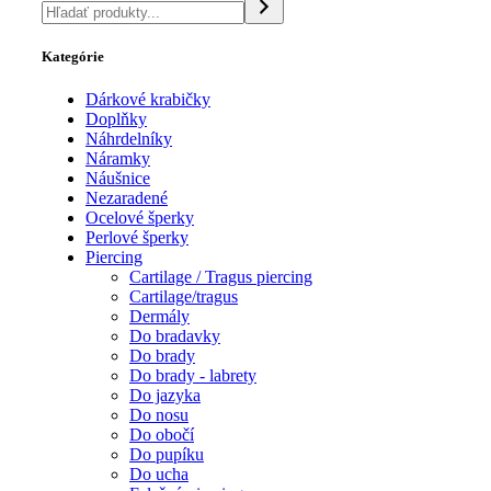
Kategórie
Dárkové krabičky
Doplňky
Náhrdelníky
Náramky
Náušnice
Nezaradené
Ocelové šperky
Perlové šperky
Piercing
Cartilage / Tragus piercing
Cartilage/tragus
Dermály
Do bradavky
Do brady
Do brady - labrety
Do jazyka
Do nosu
Do obočí
Do pupíku
Do ucha