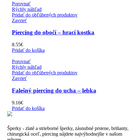
Porovnať
Rýchly náhľad
Pridať do obľúbených produktov
Zavrieť
Piercing do obočí – hrací kostka
8.55
€
Pridať do košíka
Porovnať
Rýchly náhľad
Pridať do obľúbených produktov
Zavrieť
Falešný piercing do ucha – lebka
9.16
€
Pridať do košíka
Šperky - zlaté a strieborné šperky, zásnubné prstene, brilianty,
chirurgická oceľ, piercing nájdete najvýhodnejšie v našom
eshope.