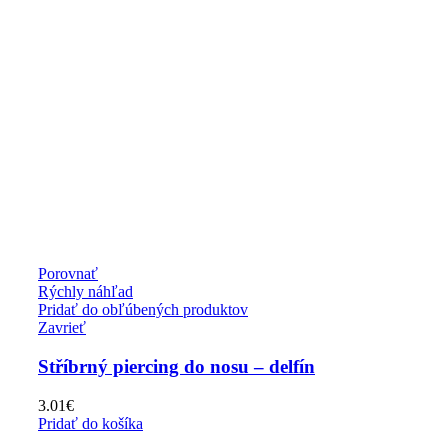
Porovnať
Rýchly náhľad
Pridať do obľúbených produktov
Zavrieť
Stříbrný piercing do nosu – delfín
3.01
€
Pridať do košíka