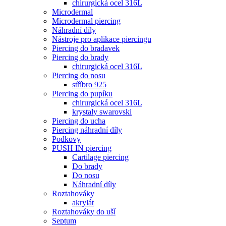
chirurgická ocel 316L
Microdermal
Microdermal piercing
Náhradní díly
Nástroje pro aplikace piercingu
Piercing do bradavek
Piercing do brady
chirurgická ocel 316L
Piercing do nosu
stříbro 925
Piercing do pupíku
chirurgická ocel 316L
krystaly swarovski
Piercing do ucha
Piercing náhradní díly
Podkovy
PUSH IN piercing
Cartilage piercing
Do brady
Do nosu
Náhradní díly
Roztahováky
akrylát
Roztahováky do uší
Septum