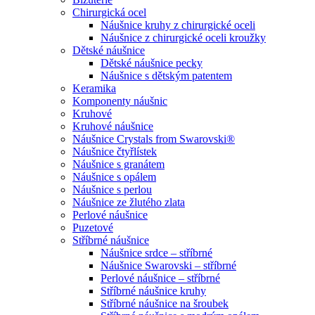
Chirurgická ocel
Náušnice kruhy z chirurgické oceli
Náušnice z chirurgické oceli kroužky
Dětské náušnice
Dětské náušnice pecky
Náušnice s dětským patentem
Keramika
Komponenty náušnic
Kruhové
Kruhové náušnice
Náušnice Crystals from Swarovski®
Náušnice čtyřlístek
Náušnice s granátem
Náušnice s opálem
Náušnice s perlou
Náušnice ze žlutého zlata
Perlové náušnice
Puzetové
Stříbrné náušnice
Náušnice srdce – stříbrné
Náušnice Swarovski – stříbrné
Perlové náušnice – stříbrné
Stříbrné náušnice kruhy
Stříbrné náušnice na šroubek