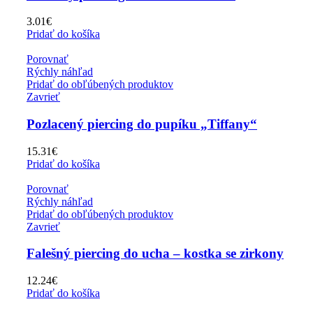
3.01
€
Pridať do košíka
Porovnať
Rýchly náhľad
Pridať do obľúbených produktov
Zavrieť
Pozlacený piercing do pupíku „Tiffany“
15.31
€
Pridať do košíka
Porovnať
Rýchly náhľad
Pridať do obľúbených produktov
Zavrieť
Falešný piercing do ucha – kostka se zirkony
12.24
€
Pridať do košíka