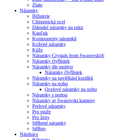
Zlato
Náramky
Bižuterie
Chirurgická ocel
Dámské náramky na ruku
Kaučuk
Komponenty náramků
Kožené náramky
Kůže
Náramky Crystals from Swarovski®
Náramky čtyřlístek
Náramky dle motivu
Náramky čtyřlístek
Náramky na navlékání korálků
Náramky na nohu
Ocelové náramky na nohu
Náramky s perlou
Náramky se Swarovski kameny
Perlové náramky
Pro muže
Pro ženy
Stříbrné náramky
Stříbro
Náušnice
Bižuterie