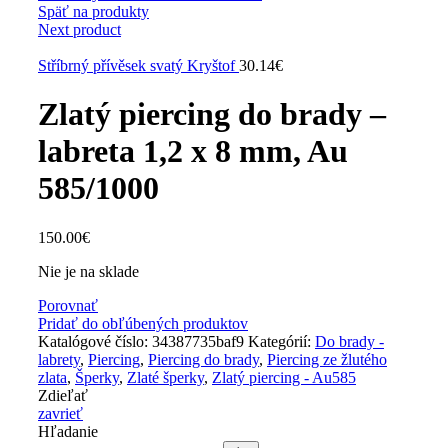
Späť na produkty
Next product
Stříbrný přívěsek svatý Kryštof
30.14
€
Zlatý piercing do brady –
labreta 1,2 x 8 mm, Au
585/1000
150.00
€
Nie je na sklade
Porovnať
Pridať do obľúbených produktov
Katalógové číslo:
34387735baf9
Kategórií:
Do brady -
labrety
,
Piercing
,
Piercing do brady
,
Piercing ze žlutého
zlata
,
Šperky
,
Zlaté šperky
,
Zlatý piercing - Au585
Zdieľať
zavrieť
Hľadanie