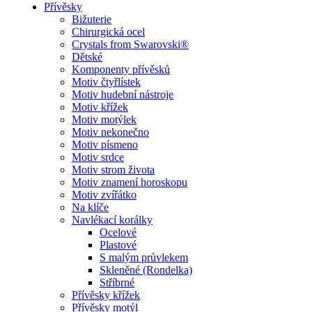
Přívěsky
Bižuterie
Chirurgická ocel
Crystals from Swarovski®
Dětské
Komponenty přívěsků
Motiv čtyřlístek
Motiv hudební nástroje
Motiv křížek
Motiv motýlek
Motiv nekonečno
Motiv písmeno
Motiv srdce
Motiv strom života
Motiv znamení horoskopu
Motiv zvířátko
Na klíče
Navlékací korálky
Ocelové
Plastové
S malým průvlekem
Skleněné (Rondelka)
Stříbrné
Přívěsky křížek
Přívěsky motýl