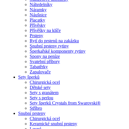
Náhrdelníky
Náramky
Náušnice
Placatky
Přívěsky
Přívěšky na klíče
Prsteny
Rytí do prstenů na zakázku
Snubní prsteny rytiny
Šperkařské komponenty rytiny
Spony na peníze
Svatební příbory
Tabatěrky
Zapalovače
Sety šperků
Chirurgická ocel
Dětské sety
Sety s granátem
Sety s perlou
Sety šperků Crystals from Swarovski®
Stříbro
Snubní prsteny
Chirurgická ocel
Keramické snubní prsteny
Levné