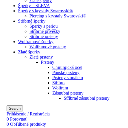
Zlaté šperky
Šperky – SLEVA
Šperky s krystaly Swarovski®
Piercing s krystaly Swarovski®
Stříbrné šperky
Šperky s perlou
Stříbrné přívěšky
Stříbrné prsteny
Wolframové šperky
Wolframové prsteny
Zlaté šperky
Zlaté prsteny
Prsteny
Chirurgická ocel
Pánské prsteny
Prsteny s opálem
Stříbro
Wolfram
Zásnubní prsteny
Stříbrné zásnubní prsteny
Search
Prihlásenie / Registrácia
0
Porovnať
0
Obľúbené produkty