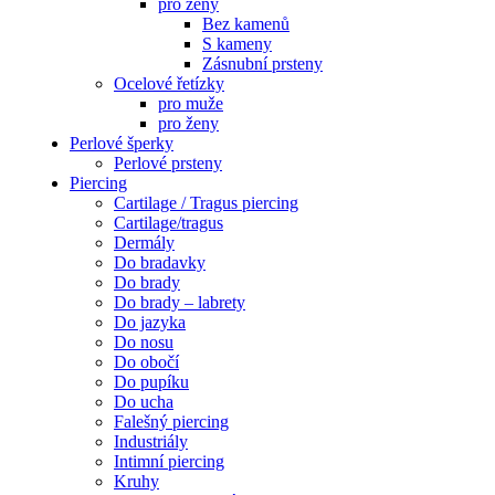
pro ženy
Bez kamenů
S kameny
Zásnubní prsteny
Ocelové řetízky
pro muže
pro ženy
Perlové šperky
Perlové prsteny
Piercing
Cartilage / Tragus piercing
Cartilage/tragus
Dermály
Do bradavky
Do brady
Do brady – labrety
Do jazyka
Do nosu
Do obočí
Do pupíku
Do ucha
Falešný piercing
Industriály
Intimní piercing
Kruhy