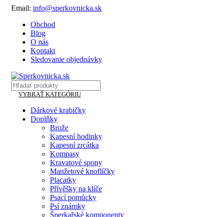
Email:
info@sperkovnicka.sk
Obchod
Blog
O nás
Kontakt
Sledovanie objednávky
VYBRAŤ KATEGÓRIU
Dárkové krabičky
Doplňky
Brože
Kapesní hodinky
Kapesní zrcátka
Kompasy
Kravatové spony
Manžetové knoflíčky
Placatky
Přívěšky na klíče
Psací pomůcky
Psí známky
Šperkařské komponenty