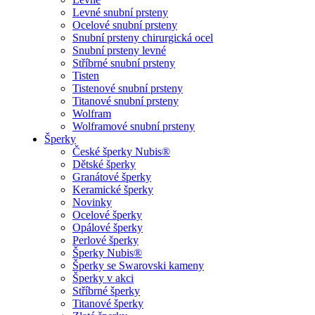
Levné snubní prsteny
Ocelové snubní prsteny
Snubní prsteny chirurgická ocel
Snubní prsteny levné
Stříbrné snubní prsteny
Tisten
Tistenové snubní prsteny
Titanové snubní prsteny
Wolfram
Wolframové snubní prsteny
Šperky
České šperky Nubis®
Dětské šperky
Granátové šperky
Keramické šperky
Novinky
Ocelové šperky
Opálové šperky
Perlové šperky
Šperky Nubis®
Šperky se Swarovski kameny
Šperky v akci
Stříbrné šperky
Titanové šperky