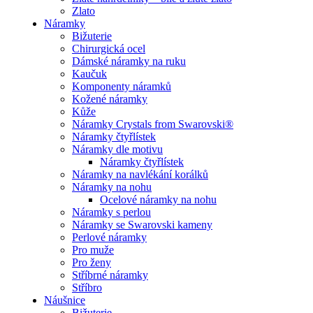
Zlato
Náramky
Bižuterie
Chirurgická ocel
Dámské náramky na ruku
Kaučuk
Komponenty náramků
Kožené náramky
Kůže
Náramky Crystals from Swarovski®
Náramky čtyřlístek
Náramky dle motivu
Náramky čtyřlístek
Náramky na navlékání korálků
Náramky na nohu
Ocelové náramky na nohu
Náramky s perlou
Náramky se Swarovski kameny
Perlové náramky
Pro muže
Pro ženy
Stříbrné náramky
Stříbro
Náušnice
Bižuterie