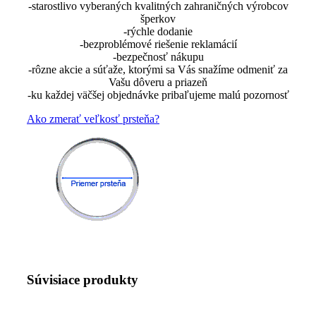
-starostlivo vyberaných kvalitných zahraničných výrobcov
šperkov
-rýchle dodanie
-bezproblémové riešenie reklamácií
-bezpečnosť nákupu
-rôzne akcie a súťaže, ktorými sa Vás snažíme odmeniť za
Vašu dôveru a priazeň
-ku každej väčšej objednávke pribaľujeme malú pozornosť
Ako zmerať veľkosť prsteňa?
Súvisiace produkty