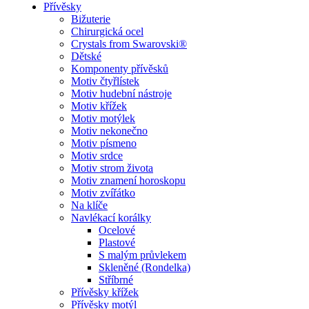
Přívěsky
Bižuterie
Chirurgická ocel
Crystals from Swarovski®
Dětské
Komponenty přívěsků
Motiv čtyřlístek
Motiv hudební nástroje
Motiv křížek
Motiv motýlek
Motiv nekonečno
Motiv písmeno
Motiv srdce
Motiv strom života
Motiv znamení horoskopu
Motiv zvířátko
Na klíče
Navlékací korálky
Ocelové
Plastové
S malým průvlekem
Skleněné (Rondelka)
Stříbrné
Přívěsky křížek
Přívěsky motýl