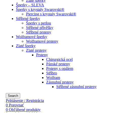
Zlaté šperky
Šperky – SLEVA
Šperky s krystaly Swarovski®
Piercing s krystaly Swarovski®
Stříbrné šperky
Šperky s perlou
Stříbrné přívěšky
Stříbrné prsteny
Wolframové šperky
Wolframové prsteny
Zlaté šperky
Zlaté prsteny
Prsteny
Chirurgická ocel
Pánské prsteny
Prsteny s opálem
Stříbro
Wolfram
Zásnubní prsteny
Stříbrné zásnubní prsteny
Search
Prihlásenie / Registrácia
0
Porovnať
0
Obľúbené produkty