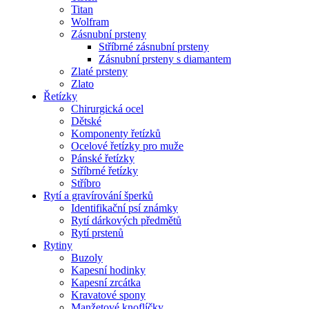
Titan
Wolfram
Zásnubní prsteny
Stříbrné zásnubní prsteny
Zásnubní prsteny s diamantem
Zlaté prsteny
Zlato
Řetízky
Chirurgická ocel
Dětské
Komponenty řetízků
Ocelové řetízky pro muže
Pánské řetízky
Stříbrné řetízky
Stříbro
Rytí a gravírování šperků
Identifikační psí známky
Rytí dárkových předmětů
Rytí prstenů
Rytiny
Buzoly
Kapesní hodinky
Kapesní zrcátka
Kravatové spony
Manžetové knoflíčky