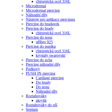
chirurgická ocel 316L
Microdermal
Microdermal piercing
Náhradní díly
Nástroje pro aplikace piercingu
Piercing do bradavek
Piercing do brady
chirurgická ocel 316L
Piercing do nosu
stříbro 925
Piercing do pupíku
chirurgická ocel 316L
krystaly swarovski
Piercing do ucha
Piercing náhradní díly
Podkovy
PUSH IN piercing
Cartilage piercing
Do brady
Do nosu
Náhradní díly
Roztahováky
akrylát
Roztahováky do uší
Septum