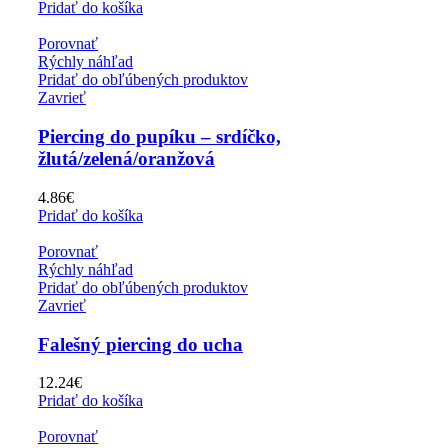
Pridať do košíka
Porovnať
Rýchly náhľad
Pridať do obľúbených produktov
Zavrieť
Piercing do pupíku – srdíčko,
žlutá/zelená/oranžová
4.86
€
Pridať do košíka
Porovnať
Rýchly náhľad
Pridať do obľúbených produktov
Zavrieť
Falešný piercing do ucha
12.24
€
Pridať do košíka
Porovnať