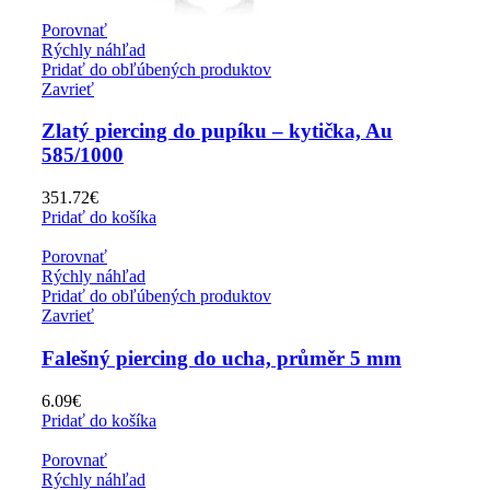
Porovnať
Rýchly náhľad
Pridať do obľúbených produktov
Zavrieť
Zlatý piercing do pupíku – kytička, Au
585/1000
351.72
€
Pridať do košíka
Porovnať
Rýchly náhľad
Pridať do obľúbených produktov
Zavrieť
Falešný piercing do ucha, průměr 5 mm
6.09
€
Pridať do košíka
Porovnať
Rýchly náhľad