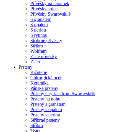
Přívěšky na náramek
Přívěsky srdce
Přívěsky Swarovski®
S granátem
S opálem
S perlou
S rytinou
Stříbrné přívěsky
Stříbro
Wolfram
Zlaté přívěsky
Zlato
Prsteny
Bižuterie
Chirurgická ocel
Keramika
Pánské prsteny
Prsteny Crystals from Swarovski®
Prsteny na nohu
Prsteny s granátem
Prsteny s opálem
Prsteny s perlou
Stříbrné prsteny
Stříbro
Tisten