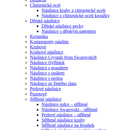
Chirurgická ocel
Náušnice kruhy z chirurgické oceli
Náušnice z chirurgické oceli kroužky
Dětské náušnice
Dětské náušnice pecky
Náušnice s dětským patentem
Keramika
Komponenty náušnic
Kruhové
Kruhové náušnice
Náušnice Crystals from Swarovski®
Náušnice čtyřlístek
Náušnice s granátem
Náušnice s opálem
Náušnice s perlou
Náušnice ze žlutého zlata
Perlové náušnice
Puzetové
Stříbrné náušnice
Náušnice srdce – stříbrné
Náušnice Swarovski – stříbrné
Perlové náušnice – stříbrné
Stříbrné náušnice kruhy
Stříbrné náušnice na šroubek