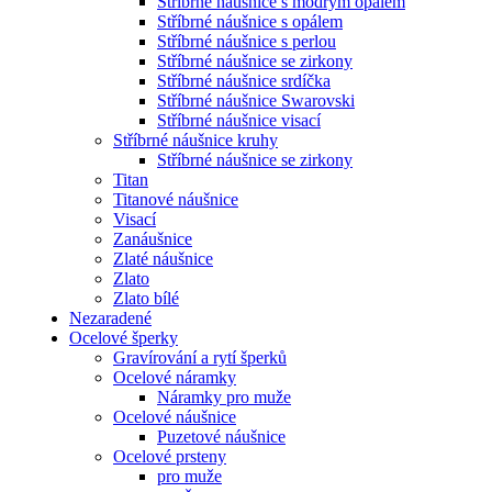
Stříbrné náušnice s modrým opálem
Stříbrné náušnice s opálem
Stříbrné náušnice s perlou
Stříbrné náušnice se zirkony
Stříbrné náušnice srdíčka
Stříbrné náušnice Swarovski
Stříbrné náušnice visací
Stříbrné náušnice kruhy
Stříbrné náušnice se zirkony
Titan
Titanové náušnice
Visací
Zanáušnice
Zlaté náušnice
Zlato
Zlato bílé
Nezaradené
Ocelové šperky
Gravírování a rytí šperků
Ocelové náramky
Náramky pro muže
Ocelové náušnice
Puzetové náušnice
Ocelové prsteny
pro muže