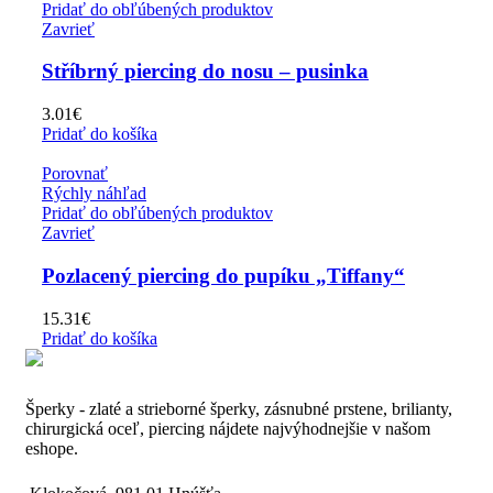
Pridať do obľúbených produktov
Zavrieť
Stříbrný piercing do nosu – pusinka
3.01
€
Pridať do košíka
Porovnať
Rýchly náhľad
Pridať do obľúbených produktov
Zavrieť
Pozlacený piercing do pupíku „Tiffany“
15.31
€
Pridať do košíka
Šperky - zlaté a strieborné šperky, zásnubné prstene, brilianty,
chirurgická oceľ, piercing nájdete najvýhodnejšie v našom
eshope.