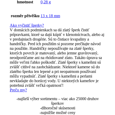
hmotnost
0,28 g
rozměr přívěšku
13 x 18 mm
Ako vyčistiť šperky?
V domácich podmienkach sa dá zlatý šperk čistiť
prípravkami, ktoré sa dajú kúpiť v klenotníctvach, alebo aj
v predajniach drogérie. Sú to čistiace kvapaliny a
handričky. Pred ich použitím si pozorne prečítajte návod
na použitie. Handričky nepoužívajte na zlaté šperky,
ktorých povrch je matovaný, alebo jemne gravírovaný,
neodporúčame ani na rhódiované zlato. Takáto úprava sa
môže veľmi ľahko poškodiť. Zlaté šperky s kameňmi sú
zvlášť citlivé na zaobchádzanie. Niektoré kamene sú do
zlatého šperku len lepené a pri neopatrnom používaní
môžu vypadnúť. Zlaté šperky s kameňmi a perlami
nevkladajte do horúcej vody. U niektorých kameňov je
potrebná zvlášť veľká opatrnosť!
Prečo my?
-najširší výber sortimentu – viac ako 25000 druhov
šperkov
-dlhoročné skúsenosti
-najnižšie možné ceny