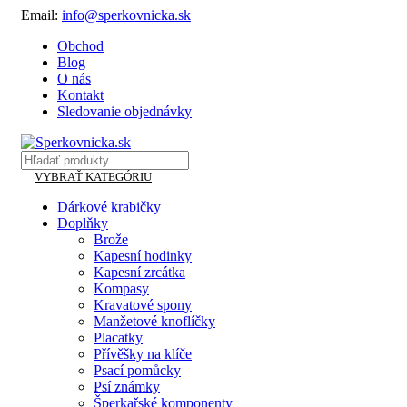
Email:
info@sperkovnicka.sk
Obchod
Blog
O nás
Kontakt
Sledovanie objednávky
VYBRAŤ KATEGÓRIU
Dárkové krabičky
Doplňky
Brože
Kapesní hodinky
Kapesní zrcátka
Kompasy
Kravatové spony
Manžetové knoflíčky
Placatky
Přívěšky na klíče
Psací pomůcky
Psí známky
Šperkařské komponenty