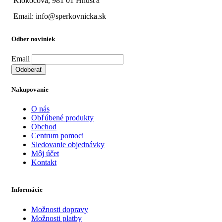
Klokočová, 981 01 Hnúšťa
Email: info@sperkovnicka.sk
Odber noviniek
Email
Nakupovanie
O nás
Obľúbené produkty
Obchod
Centrum pomoci
Sledovanie objednávky
Môj účet
Kontakt
Informácie
Možnosti dopravy
Možnosti platby