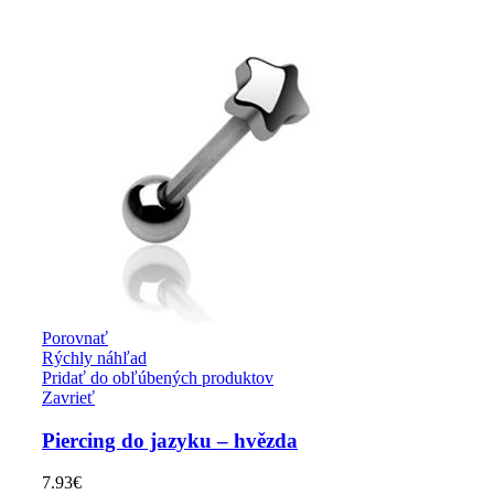
Porovnať
Rýchly náhľad
Pridať do obľúbených produktov
Zavrieť
Piercing do jazyku – hvězda
7.93
€