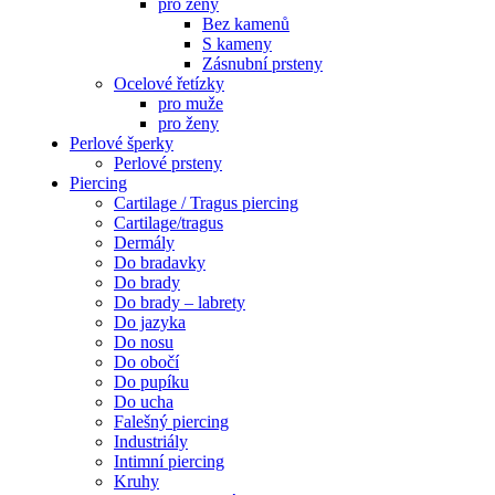
pro ženy
Bez kamenů
S kameny
Zásnubní prsteny
Ocelové řetízky
pro muže
pro ženy
Perlové šperky
Perlové prsteny
Piercing
Cartilage / Tragus piercing
Cartilage/tragus
Dermály
Do bradavky
Do brady
Do brady – labrety
Do jazyka
Do nosu
Do obočí
Do pupíku
Do ucha
Falešný piercing
Industriály
Intimní piercing
Kruhy