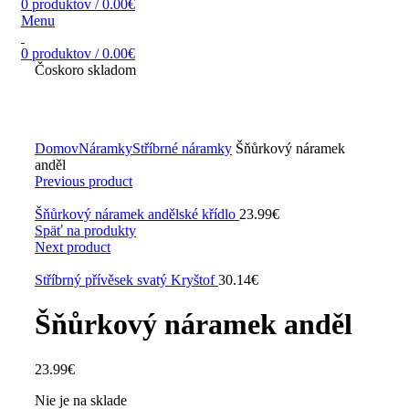
0
produktov
/
0.00
€
Menu
0
produktov
/
0.00
€
Čoskoro skladom
Zväčšiť obrázok
Domov
Náramky
Stříbrné náramky
Šňůrkový náramek
anděl
Previous product
Šňůrkový náramek andělské křídlo
23.99
€
Späť na produkty
Next product
Stříbrný přívěsek svatý Kryštof
30.14
€
Šňůrkový náramek anděl
23.99
€
Nie je na sklade