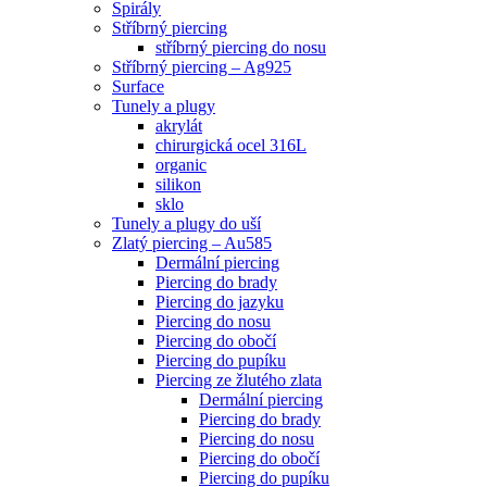
Spirály
Stříbrný piercing
stříbrný piercing do nosu
Stříbrný piercing – Ag925
Surface
Tunely a plugy
akrylát
chirurgická ocel 316L
organic
silikon
sklo
Tunely a plugy do uší
Zlatý piercing – Au585
Dermální piercing
Piercing do brady
Piercing do jazyku
Piercing do nosu
Piercing do obočí
Piercing do pupíku
Piercing ze žlutého zlata
Dermální piercing
Piercing do brady
Piercing do nosu
Piercing do obočí
Piercing do pupíku