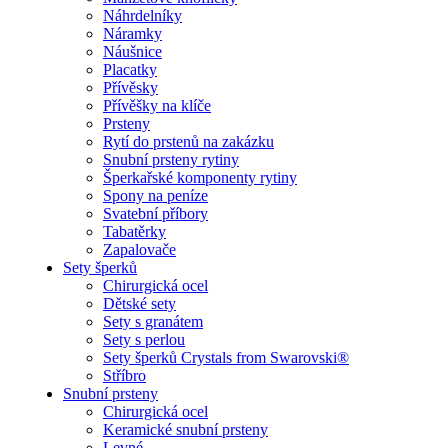
Náhrdelníky
Náramky
Náušnice
Placatky
Přívěsky
Přívěšky na klíče
Prsteny
Rytí do prstenů na zakázku
Snubní prsteny rytiny
Šperkařské komponenty rytiny
Spony na peníze
Svatební příbory
Tabatěrky
Zapalovače
Sety šperků
Chirurgická ocel
Dětské sety
Sety s granátem
Sety s perlou
Sety šperků Crystals from Swarovski®
Stříbro
Snubní prsteny
Chirurgická ocel
Keramické snubní prsteny
Levné