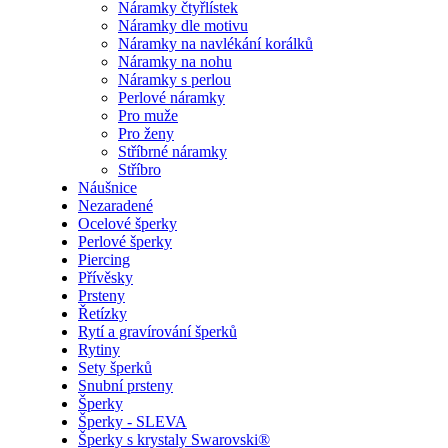
Náramky čtyřlístek
Náramky dle motivu
Náramky na navlékání korálků
Náramky na nohu
Náramky s perlou
Perlové náramky
Pro muže
Pro ženy
Stříbrné náramky
Stříbro
Náušnice
Nezaradené
Ocelové šperky
Perlové šperky
Piercing
Přívěsky
Prsteny
Řetízky
Rytí a gravírování šperků
Rytiny
Sety šperků
Snubní prsteny
Šperky
Šperky - SLEVA
Šperky s krystaly Swarovski®