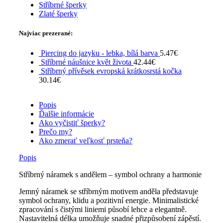
Stříbrné šperky
Zlaté šperky
Najviac prezerané:
Piercing do jazyku - lebka, bílá barva
5.47
€
Stříbrné náušnice květ života
42.44
€
Stříbrný přívěsek evropská krátkosrstá kočka
30.14
€
Popis
Ďalšie informácie
Ako vyčistiť šperky?
Prečo my?
Ako zmerať veľkosť prsteňa?
Popis
Stříbrný náramek s andělem – symbol ochrany a harmonie
Jemný náramek se stříbrným motivem anděla představuje
symbol ochrany, klidu a pozitivní energie. Minimalistické
zpracování s čistými liniemi působí lehce a elegantně.
Nastavitelná délka umožňuje snadné přizpůsobení zápěstí.