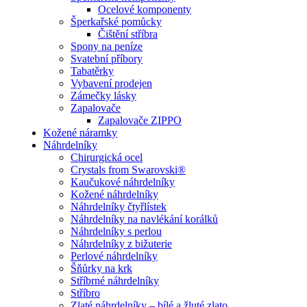
Ocelové komponenty
Šperkařské pomůcky
Čištění stříbra
Spony na peníze
Svatební příbory
Tabatěrky
Vybavení prodejen
Zámečky lásky
Zapalovače
Zapalovače ZIPPO
Kožené náramky
Náhrdelníky
Chirurgická ocel
Crystals from Swarovski®
Kaučukové náhrdelníky
Kožené náhrdelníky
Náhrdelníky čtyřlístek
Náhrdelníky na navlékání korálků
Náhrdelníky s perlou
Náhrdelníky z bižuterie
Perlové náhrdelníky
Šňůrky na krk
Stříbrné náhrdelníky
Stříbro
Zlaté náhrdelníky – bílé a žluté zlato