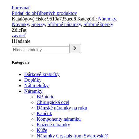
Porovnať
Pridať do obľúbených produktov
Katalógové číslo:
9519a735aed6
Kategórií:
Náramky
,
Novinky
,
Šperky
,
Stříbrné náramky
,
Stříbrné šperky
Zdieľať
zavrieť
Hľadanie
Kategórie
Dárkové krabičky
Doplňky
Náhrdelníky
Náramky
Bižuterie
Chirurgická ocel
Dámské náramky na ruku
Kaučuk
Komponenty náramků
Kožené náramky
Kůže
Náramky Crystals from Swarovski®