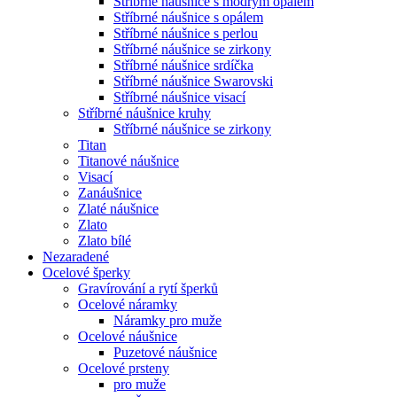
Stříbrné náušnice s modrým opálem
Stříbrné náušnice s opálem
Stříbrné náušnice s perlou
Stříbrné náušnice se zirkony
Stříbrné náušnice srdíčka
Stříbrné náušnice Swarovski
Stříbrné náušnice visací
Stříbrné náušnice kruhy
Stříbrné náušnice se zirkony
Titan
Titanové náušnice
Visací
Zanáušnice
Zlaté náušnice
Zlato
Zlato bílé
Nezaradené
Ocelové šperky
Gravírování a rytí šperků
Ocelové náramky
Náramky pro muže
Ocelové náušnice
Puzetové náušnice
Ocelové prsteny
pro muže