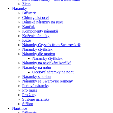
Zlato
Náramky
Bižuterie
Chirurgická ocel
Dámské náramky na ruku
Kaučuk
Komponenty náramků
Kožené náramky
Kůže
Náramky Crystals from Swarovski®
Náramky čtyřlístek
Náramky dle motivu
Náramky čtyřlístek
Náramky na navlékání korálků
Náramky na nohu
Ocelové náramky na nohu
Náramky s perlou
Náramky se Swarovski kameny
Perlové náramky
Pro muže
Pro ženy
Stříbrné náramky
Stříbro
Náušnice
Bižuterie