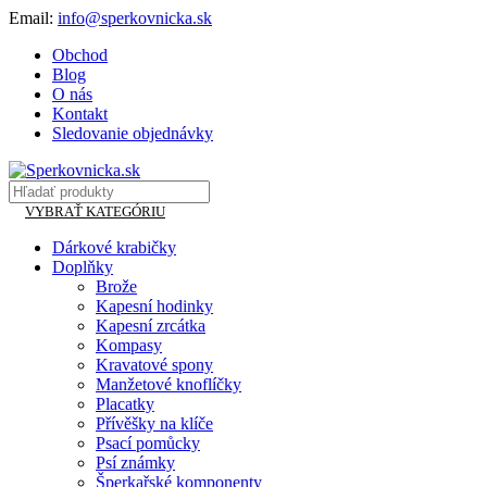
Email:
info@sperkovnicka.sk
Obchod
Blog
O nás
Kontakt
Sledovanie objednávky
VYBRAŤ KATEGÓRIU
Dárkové krabičky
Doplňky
Brože
Kapesní hodinky
Kapesní zrcátka
Kompasy
Kravatové spony
Manžetové knoflíčky
Placatky
Přívěšky na klíče
Psací pomůcky
Psí známky
Šperkařské komponenty