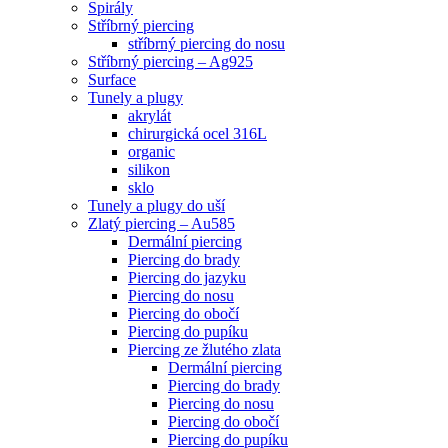
Spirály
Stříbrný piercing
stříbrný piercing do nosu
Stříbrný piercing – Ag925
Surface
Tunely a plugy
akrylát
chirurgická ocel 316L
organic
silikon
sklo
Tunely a plugy do uší
Zlatý piercing – Au585
Dermální piercing
Piercing do brady
Piercing do jazyku
Piercing do nosu
Piercing do obočí
Piercing do pupíku
Piercing ze žlutého zlata
Dermální piercing
Piercing do brady
Piercing do nosu
Piercing do obočí
Piercing do pupíku