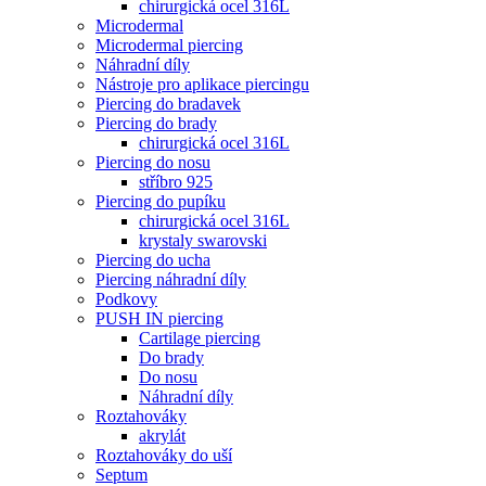
chirurgická ocel 316L
Microdermal
Microdermal piercing
Náhradní díly
Nástroje pro aplikace piercingu
Piercing do bradavek
Piercing do brady
chirurgická ocel 316L
Piercing do nosu
stříbro 925
Piercing do pupíku
chirurgická ocel 316L
krystaly swarovski
Piercing do ucha
Piercing náhradní díly
Podkovy
PUSH IN piercing
Cartilage piercing
Do brady
Do nosu
Náhradní díly
Roztahováky
akrylát
Roztahováky do uší
Septum