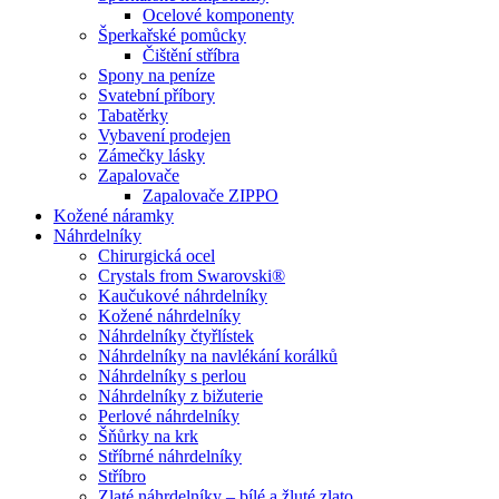
Ocelové komponenty
Šperkařské pomůcky
Čištění stříbra
Spony na peníze
Svatební příbory
Tabatěrky
Vybavení prodejen
Zámečky lásky
Zapalovače
Zapalovače ZIPPO
Kožené náramky
Náhrdelníky
Chirurgická ocel
Crystals from Swarovski®
Kaučukové náhrdelníky
Kožené náhrdelníky
Náhrdelníky čtyřlístek
Náhrdelníky na navlékání korálků
Náhrdelníky s perlou
Náhrdelníky z bižuterie
Perlové náhrdelníky
Šňůrky na krk
Stříbrné náhrdelníky
Stříbro
Zlaté náhrdelníky – bílé a žluté zlato