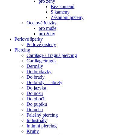
pro ženy
Bez kamenů
S kameny
Zásnubní prsteny
Ocelové řetízky
pro muže
pro ženy
Perlové šperky
Perlové prsteny
Piercing
Cartilage / Tragus piercing
Cartilage/tragus
Dermály
Do bradavky
Do brady
Do brady – labrety
Do jazyka
Do nosu
Do obočí
Do pupíku
Do ucha
Falešný piercing
Industriály
Intimní piercing
Kruhy