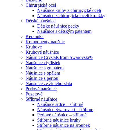
Chirurgická ocel
Náušnice kruhy z chirurgické oceli
Náušnice z chirurgické oceli kroužky
Dětské náušnice
Dětské náušnice pecky
Náušnice s dětským patentem
Keramika
Komponenty náušnic
Kruhové
Kruhové náušnice
Náušnice Crystals from Swarovski®
Náušnice čtyřlístek
Náušnice s granátem
Náušnice s opálem
Náušnice s perlou
Náušnice ze žlutého zlata
Perlové náušnice
Puzetové
Stříbrné náušnice
Náušnice srdce – stříbrné
Náušnice Swarovski – stříbrné
Perlové náušnice – stříbrné
Stříbrné náušnice kruhy
Stříbrné náušnice na šroubek