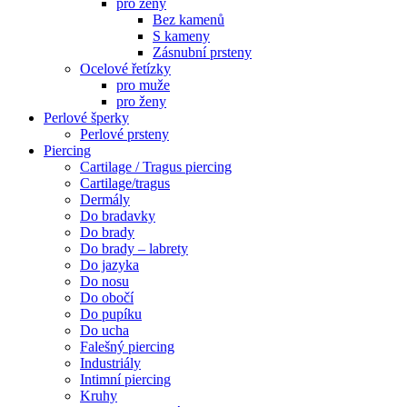
pro ženy
Bez kamenů
S kameny
Zásnubní prsteny
Ocelové řetízky
pro muže
pro ženy
Perlové šperky
Perlové prsteny
Piercing
Cartilage / Tragus piercing
Cartilage/tragus
Dermály
Do bradavky
Do brady
Do brady – labrety
Do jazyka
Do nosu
Do obočí
Do pupíku
Do ucha
Falešný piercing
Industriály
Intimní piercing
Kruhy