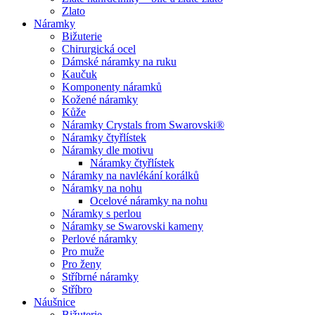
Zlato
Náramky
Bižuterie
Chirurgická ocel
Dámské náramky na ruku
Kaučuk
Komponenty náramků
Kožené náramky
Kůže
Náramky Crystals from Swarovski®
Náramky čtyřlístek
Náramky dle motivu
Náramky čtyřlístek
Náramky na navlékání korálků
Náramky na nohu
Ocelové náramky na nohu
Náramky s perlou
Náramky se Swarovski kameny
Perlové náramky
Pro muže
Pro ženy
Stříbrné náramky
Stříbro
Náušnice
Bižuterie