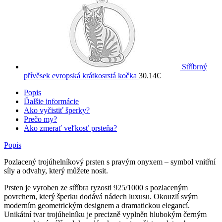
Stříbrný
přívěsek evropská krátkosrstá kočka
30.14
€
Popis
Ďalšie informácie
Ako vyčistiť šperky?
Prečo my?
Ako zmerať veľkosť prsteňa?
Popis
Pozlacený trojúhelníkový prsten s pravým onyxem – symbol vnitřní
síly a odvahy, který můžete nosit.
Prsten je vyroben ze stříbra ryzosti 925/1000 s pozlaceným
povrchem, který šperku dodává nádech luxusu. Okouzlí svým
moderním geometrickým designem a dramatickou elegancí.
Unikátní tvar trojúhelníku je precizně vyplněn hlubokým černým