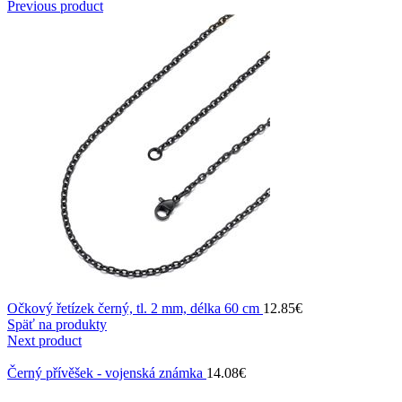
Previous product
Očkový řetízek černý, tl. 2 mm, délka 60 cm
12.85
€
Späť na produkty
Next product
Černý přívěšek - vojenská známka
14.08
€