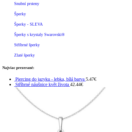
Snubní prsteny
Šperky
Šperky - SLEVA
Šperky s krystaly Swarovski®
Stříbrné šperky
Zlaté šperky
Najviac prezerané:
Piercing do jazyku - lebka, bílá barva
5.47
€
Stříbrné náušnice květ života
42.44
€