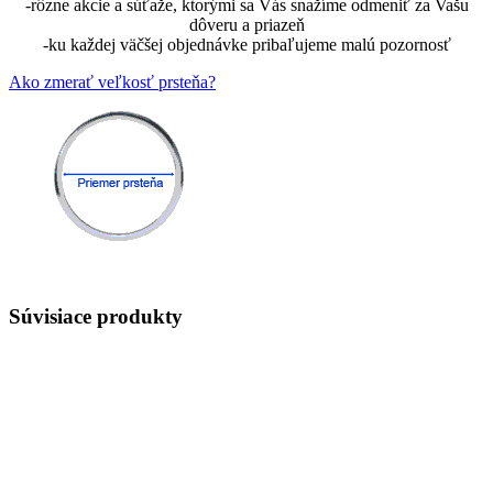
-rôzne akcie a súťaže, ktorými sa Vás snažíme odmeniť za Vašu
dôveru a priazeň
-ku každej väčšej objednávke pribaľujeme malú pozornosť
Ako zmerať veľkosť prsteňa?
Súvisiace produkty