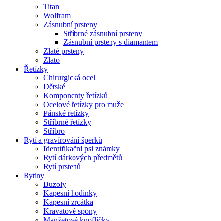
Titan
Wolfram
Zásnubní prsteny
Stříbrné zásnubní prsteny
Zásnubní prsteny s diamantem
Zlaté prsteny
Zlato
Řetízky
Chirurgická ocel
Dětské
Komponenty řetízků
Ocelové řetízky pro muže
Pánské řetízky
Stříbrné řetízky
Stříbro
Rytí a gravírování šperků
Identifikační psí známky
Rytí dárkových předmětů
Rytí prstenů
Rytiny
Buzoly
Kapesní hodinky
Kapesní zrcátka
Kravatové spony
Manžetové knoflíčky