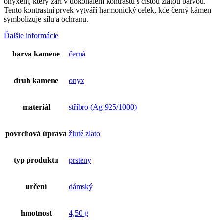
onyxem, který září v dokonalém kontrastu s čistou zlatou barvou.
Tento kontrastní prvek vytváří harmonický celek, kde černý kámen
symbolizuje sílu a ochranu.
Ďalšie informácie
barva kamene
černá
druh kamene
onyx
materiál
stříbro (Ag 925/1000)
povrchová úprava
žluté zlato
typ produktu
prsteny
určení
dámský
hmotnost
4,50 g