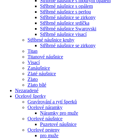
Stříbrné náušnice s modrým opálem
Stříbrné náušnice s opálem
Stříbrné náušnice s perlou
Stříbrné náušnice se zirkony
Stříbrné náušnice srdíčka
Stříbrné náušnice Swarovski
Stříbrné náušnice visací
Stříbrné náušnice kruhy
Stříbrné náušnice se zirkony
Titan
Titanové náušnice
Visací
Zanáušnice
Zlaté náušnice
Zlato
Zlato bílé
Nezaradené
Ocelové šperky
Gravírování a rytí šperků
Ocelové náramky
Náramky pro muže
Ocelové náušnice
Puzetové náušnice
Ocelové prsteny
pro muže