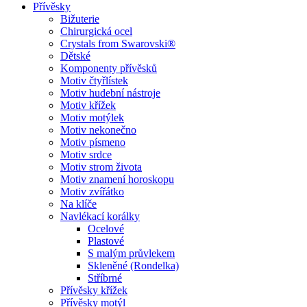
Přívěsky
Bižuterie
Chirurgická ocel
Crystals from Swarovski®
Dětské
Komponenty přívěsků
Motiv čtyřlístek
Motiv hudební nástroje
Motiv křížek
Motiv motýlek
Motiv nekonečno
Motiv písmeno
Motiv srdce
Motiv strom života
Motiv znamení horoskopu
Motiv zvířátko
Na klíče
Navlékací korálky
Ocelové
Plastové
S malým průvlekem
Skleněné (Rondelka)
Stříbrné
Přívěsky křížek
Přívěsky motýl