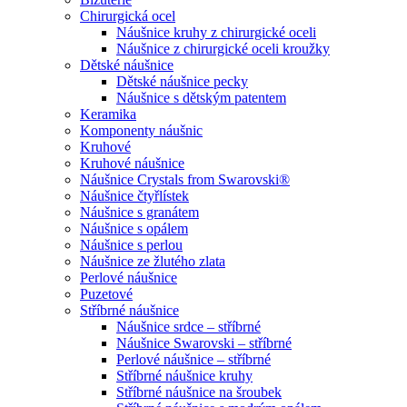
Chirurgická ocel
Náušnice kruhy z chirurgické oceli
Náušnice z chirurgické oceli kroužky
Dětské náušnice
Dětské náušnice pecky
Náušnice s dětským patentem
Keramika
Komponenty náušnic
Kruhové
Kruhové náušnice
Náušnice Crystals from Swarovski®
Náušnice čtyřlístek
Náušnice s granátem
Náušnice s opálem
Náušnice s perlou
Náušnice ze žlutého zlata
Perlové náušnice
Puzetové
Stříbrné náušnice
Náušnice srdce – stříbrné
Náušnice Swarovski – stříbrné
Perlové náušnice – stříbrné
Stříbrné náušnice kruhy
Stříbrné náušnice na šroubek