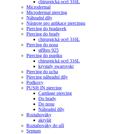
chirurgická ocel 316L
Microdermal
Microdermal piercing
Náhradní díly
Nástroje pro aplikace piercingu
Piercing do bradavek
Piercing do brady
chirurgická ocel 316L
Piercing do nosu
stříbro 925
Piercing do pupíku
chirurgická ocel 316L
krystaly swarovski
Piercing do ucha
Piercing náhradní díly
Podkovy
PUSH IN piercing
Cartilage piercing
Do brady
Do nosu
Náhradní díly
Roztahováky
akrylát
Roztahováky do uší
Septum