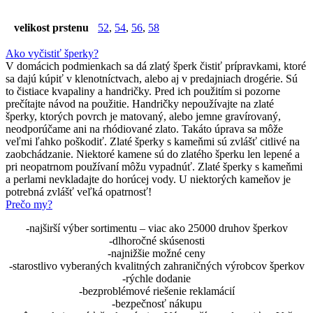
velikost prstenu
52
,
54
,
56
,
58
Ako vyčistiť šperky?
V domácich podmienkach sa dá zlatý šperk čistiť prípravkami, ktoré
sa dajú kúpiť v klenotníctvach, alebo aj v predajniach drogérie. Sú
to čistiace kvapaliny a handričky. Pred ich použitím si pozorne
prečítajte návod na použitie. Handričky nepoužívajte na zlaté
šperky, ktorých povrch je matovaný, alebo jemne gravírovaný,
neodporúčame ani na rhódiované zlato. Takáto úprava sa môže
veľmi ľahko poškodiť. Zlaté šperky s kameňmi sú zvlášť citlivé na
zaobchádzanie. Niektoré kamene sú do zlatého šperku len lepené a
pri neopatrnom používaní môžu vypadnúť. Zlaté šperky s kameňmi
a perlami nevkladajte do horúcej vody. U niektorých kameňov je
potrebná zvlášť veľká opatrnosť!
Prečo my?
-najširší výber sortimentu – viac ako 25000 druhov šperkov
-dlhoročné skúsenosti
-najnižšie možné ceny
-starostlivo vyberaných kvalitných zahraničných výrobcov šperkov
-rýchle dodanie
-bezproblémové riešenie reklamácií
-bezpečnosť nákupu