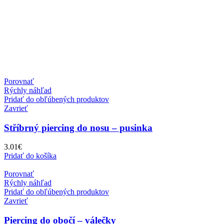
Porovnať
Rýchly náhľad
Pridať do obľúbených produktov
Zavrieť
Stříbrný piercing do nosu – pusinka
3.01
€
Pridať do košíka
Porovnať
Rýchly náhľad
Pridať do obľúbených produktov
Zavrieť
Piercing do obočí – válečky