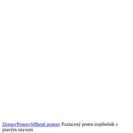
Zväčšiť obrázok
Domov
Prsteny
Stříbrné prsteny
Pozlacený prsten trojúhelník s
pravým onyxem