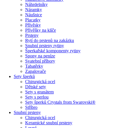
Náhrdelníky
Náramky
Náušnice
Placatky
Přívěsky
Přívěšky na klíče
Prsteny
Rytí do prstenů na zakázku
Snubní prsteny rytiny
Šperkařské komponenty rytiny
Spony na peníze
Svatební příbory
Tabatěrky
Zapalovače
Sety šperků
Chirurgická ocel
Dětské sety
Sety s granátem
Sety s perlou
Sety šperků Crystals from Swarovski®
Stříbro
Snubní prsteny
Chirurgická ocel
Keramické snubní prsteny
Levné