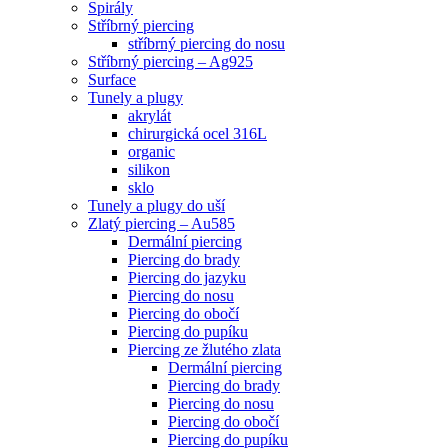
Spirály
Stříbrný piercing
stříbrný piercing do nosu
Stříbrný piercing – Ag925
Surface
Tunely a plugy
akrylát
chirurgická ocel 316L
organic
silikon
sklo
Tunely a plugy do uší
Zlatý piercing – Au585
Dermální piercing
Piercing do brady
Piercing do jazyku
Piercing do nosu
Piercing do obočí
Piercing do pupíku
Piercing ze žlutého zlata
Dermální piercing
Piercing do brady
Piercing do nosu
Piercing do obočí
Piercing do pupíku