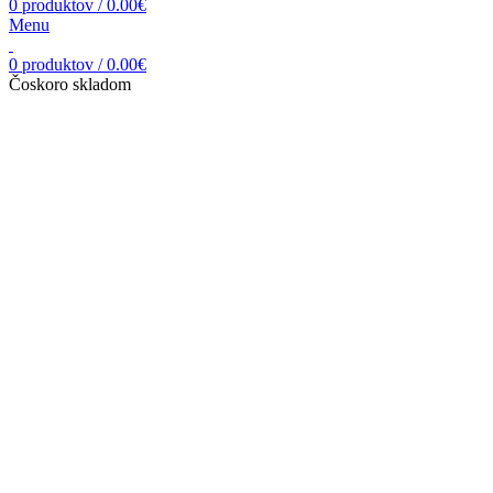
0
produktov
/
0.00
€
Menu
0
produktov
/
0.00
€
Čoskoro skladom