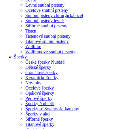
Levné snubní prsteny
Ocelové snubní prsteny
Snubní prsteny chirurgická ocel
Snubní prsteny levné
Stříbrné snubní prsteny
Tisten
Tistenové snubní prsteny
Titanové snubní prsteny
Wolfram
Wolframové snubní prsteny
Šperky
České šperky Nubis®
Dětské šperky
Granátové šperky
Keramické šperky
Novinky
Ocelové šperky
Opálové šperky
Perlové šperky
Šperky Nubis®
Šperky se Swarovski kameny
Šperky v akci
Stříbrné šperky
Titanové šperky