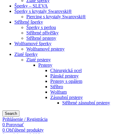
Zlaté šperky
Šperky – SLEVA
Šperky s krystaly Swarovski®
Piercing s krystaly Swarovski®
Stříbrné šperky
Šperky s perlou
Stříbrné přívěšky
Stříbrné prsteny
Wolframové šperky
Wolframové prsteny
Zlaté šperky
Zlaté prsteny
Prsteny
Chirurgická ocel
Pánské prsteny
Prsteny s opálem
Stříbro
Wolfram
Zásnubní prsteny
Stříbrné zásnubní prsteny
Search
Prihlásenie / Registrácia
0
Porovnať
0
Obľúbené produkty