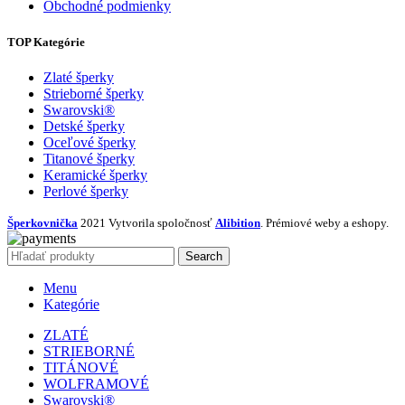
Obchodné podmienky
TOP Kategórie
Zlaté šperky
Strieborné šperky
Swarovski®
Detské šperky
Oceľové šperky
Titanové šperky
Keramické šperky
Perlové šperky
Šperkovnička
2021 Vytvorila spoločnosť
Alibition
. Prémiové weby a eshopy.
Search
Menu
Kategórie
ZLATÉ
STRIEBORNÉ
TITÁNOVÉ
WOLFRAMOVÉ
Swarovski®