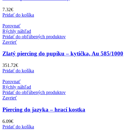
7.32
€
Pridať do košíka
Porovnať
Rýchly náhľad
Pridať do obľúbených produktov
Zavrieť
Zlatý piercing do pupíku – kytička, Au 585/1000
351.72
€
Pridať do košíka
Porovnať
Rýchly náhľad
Pridať do obľúbených produktov
Zavrieť
Piercing do jazyka – hrací kostka
6.09
€
Pridať do košíka