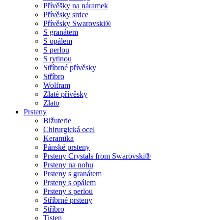
Přívěšky na náramek
Přívěsky srdce
Přívěsky Swarovski®
S granátem
S opálem
S perlou
S rytinou
Stříbrné přívěsky
Stříbro
Wolfram
Zlaté přívěsky
Zlato
Prsteny
Bižuterie
Chirurgická ocel
Keramika
Pánské prsteny
Prsteny Crystals from Swarovski®
Prsteny na nohu
Prsteny s granátem
Prsteny s opálem
Prsteny s perlou
Stříbrné prsteny
Stříbro
Tisten