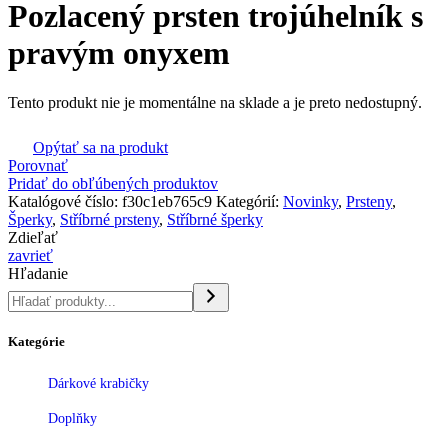
Pozlacený prsten trojúhelník s
pravým onyxem
Tento produkt nie je momentálne na sklade a je preto nedostupný.
Opýtať sa na produkt
Porovnať
Pridať do obľúbených produktov
Katalógové číslo:
f30c1eb765c9
Kategórií:
Novinky
,
Prsteny
,
Šperky
,
Stříbrné prsteny
,
Stříbrné šperky
Zdieľať
zavrieť
Hľadanie
Kategórie
Dárkové krabičky
Doplňky