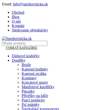
Email:
info@sperkovnicka.sk
Obchod
Blog
O nás
Kontakt
Sledovanie objednávky
VYBRAŤ KATEGÓRIU
Dárkové krabičky
Doplňky
Brože
Kapesní hodinky
Kapesní zrcátka
Kompasy
Kravatové spony
Manžetové knoflíčky
Placatky
Přívěšky na klíče
Psací pomůcky
Psí známky
Šperkařské komponenty