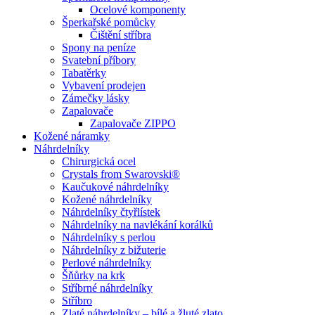
Ocelové komponenty
Šperkařské pomůcky
Čištění stříbra
Spony na peníze
Svatební příbory
Tabatěrky
Vybavení prodejen
Zámečky lásky
Zapalovače
Zapalovače ZIPPO
Kožené náramky
Náhrdelníky
Chirurgická ocel
Crystals from Swarovski®
Kaučukové náhrdelníky
Kožené náhrdelníky
Náhrdelníky čtyřlístek
Náhrdelníky na navlékání korálků
Náhrdelníky s perlou
Náhrdelníky z bižuterie
Perlové náhrdelníky
Šňůrky na krk
Stříbrné náhrdelníky
Stříbro
Zlaté náhrdelníky – bílé a žluté zlato