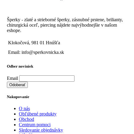
Šperky - zlaté a strieborné šperky, zásnubné prstene, brilianty,
chirurgická oceľ, piercing nájdete najvýhodnejšie v našom
eshope.
Klokočová, 981 01 Hnúšťa
Email: info@sperkovnicka.sk
Odber noviniek
Email
Nakupovanie
O nás
Obľúbené produkty
Obchod
Centrum pomoci
Sledovanie objednávky