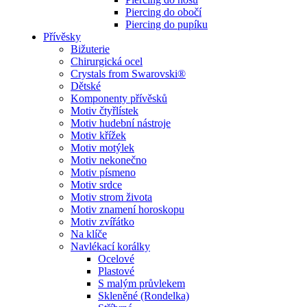
Piercing do obočí
Piercing do pupíku
Přívěsky
Bižuterie
Chirurgická ocel
Crystals from Swarovski®
Dětské
Komponenty přívěsků
Motiv čtyřlístek
Motiv hudební nástroje
Motiv křížek
Motiv motýlek
Motiv nekonečno
Motiv písmeno
Motiv srdce
Motiv strom života
Motiv znamení horoskopu
Motiv zvířátko
Na klíče
Navlékací korálky
Ocelové
Plastové
S malým průvlekem
Skleněné (Rondelka)