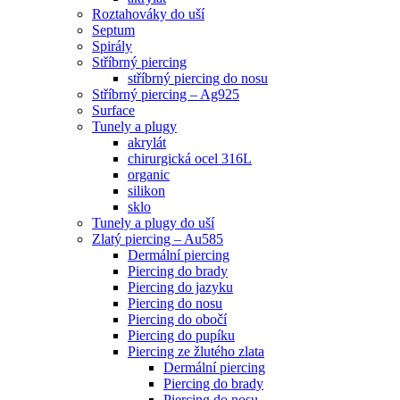
Roztahováky do uší
Septum
Spirály
Stříbrný piercing
stříbrný piercing do nosu
Stříbrný piercing – Ag925
Surface
Tunely a plugy
akrylát
chirurgická ocel 316L
organic
silikon
sklo
Tunely a plugy do uší
Zlatý piercing – Au585
Dermální piercing
Piercing do brady
Piercing do jazyku
Piercing do nosu
Piercing do obočí
Piercing do pupíku
Piercing ze žlutého zlata
Dermální piercing
Piercing do brady
Piercing do nosu