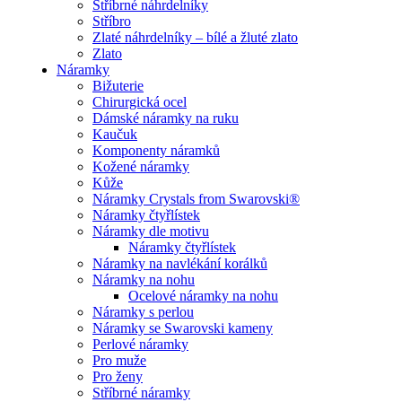
Stříbrné náhrdelníky
Stříbro
Zlaté náhrdelníky – bílé a žluté zlato
Zlato
Náramky
Bižuterie
Chirurgická ocel
Dámské náramky na ruku
Kaučuk
Komponenty náramků
Kožené náramky
Kůže
Náramky Crystals from Swarovski®
Náramky čtyřlístek
Náramky dle motivu
Náramky čtyřlístek
Náramky na navlékání korálků
Náramky na nohu
Ocelové náramky na nohu
Náramky s perlou
Náramky se Swarovski kameny
Perlové náramky
Pro muže
Pro ženy
Stříbrné náramky