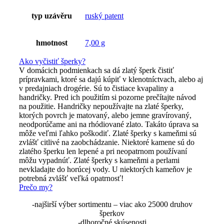
typ uzávěru
ruský patent
hmotnost
7,00 g
Ako vyčistiť šperky?
V domácich podmienkach sa dá zlatý šperk čistiť
prípravkami, ktoré sa dajú kúpiť v klenotníctvach, alebo aj
v predajniach drogérie. Sú to čistiace kvapaliny a
handričky. Pred ich použitím si pozorne prečítajte návod
na použitie. Handričky nepoužívajte na zlaté šperky,
ktorých povrch je matovaný, alebo jemne gravírovaný,
neodporúčame ani na rhódiované zlato. Takáto úprava sa
môže veľmi ľahko poškodiť. Zlaté šperky s kameňmi sú
zvlášť citlivé na zaobchádzanie. Niektoré kamene sú do
zlatého šperku len lepené a pri neopatrnom používaní
môžu vypadnúť. Zlaté šperky s kameňmi a perlami
nevkladajte do horúcej vody. U niektorých kameňov je
potrebná zvlášť veľká opatrnosť!
Prečo my?
-najširší výber sortimentu – viac ako 25000 druhov
šperkov
-dlhoročné skúsenosti