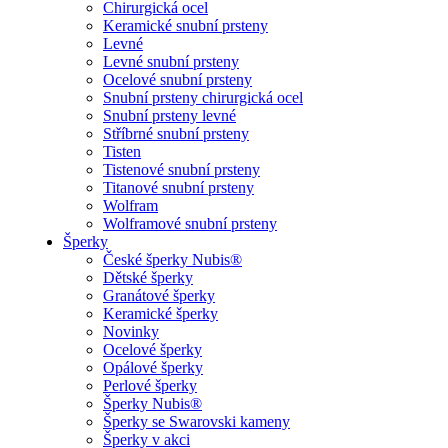
Chirurgická ocel
Keramické snubní prsteny
Levné
Levné snubní prsteny
Ocelové snubní prsteny
Snubní prsteny chirurgická ocel
Snubní prsteny levné
Stříbrné snubní prsteny
Tisten
Tistenové snubní prsteny
Titanové snubní prsteny
Wolfram
Wolframové snubní prsteny
Šperky
České šperky Nubis®
Dětské šperky
Granátové šperky
Keramické šperky
Novinky
Ocelové šperky
Opálové šperky
Perlové šperky
Šperky Nubis®
Šperky se Swarovski kameny
Šperky v akci