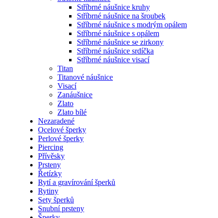
Stříbrné náušnice kruhy
Stříbrné náušnice na šroubek
Stříbrné náušnice s modrým opálem
Stříbrné náušnice s opálem
Stříbrné náušnice se zirkony
Stříbrné náušnice srdíčka
Stříbrné náušnice visací
Titan
Titanové náušnice
Visací
Zanáušnice
Zlato
Zlato bílé
Nezaradené
Ocelové šperky
Perlové šperky
Piercing
Přívěsky
Prsteny
Řetízky
Rytí a gravírování šperků
Rytiny
Sety šperků
Snubní prsteny
Šperky