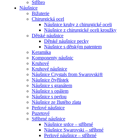
Stříbro
Náušnice
Bižuterie
Chirurgická ocel
Náušnice kruhy z chirurgické oceli
Náušnice z chirurgické oceli kroužky
Dětské náušnice
Dětské náušnice pecky
Náušnice s dětským patentem
Keramika
Komponenty náušnic
Kruhové
Kruhové náušnice
Náušnice Crystals from Swarovski®
Náušnice čtyřlístek
Náušnice s granátem
Náušnice s opálem
Náušnice s perlou
Náušnice ze žlutého zlata
Perlové náušnice
Puzetové
Stříbrné náušnice
Náušnice srdce – stříbrné
Náušnice Swarovski – stříbrné
Perlové náušnice – stříbrné