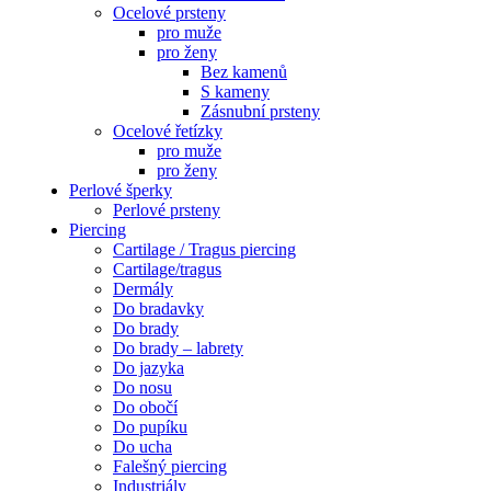
Ocelové prsteny
pro muže
pro ženy
Bez kamenů
S kameny
Zásnubní prsteny
Ocelové řetízky
pro muže
pro ženy
Perlové šperky
Perlové prsteny
Piercing
Cartilage / Tragus piercing
Cartilage/tragus
Dermály
Do bradavky
Do brady
Do brady – labrety
Do jazyka
Do nosu
Do obočí
Do pupíku
Do ucha
Falešný piercing
Industriály