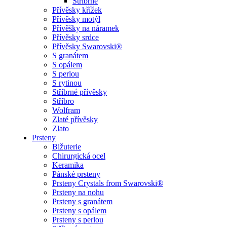
Stříbrné
Přívěsky křížek
Přívěsky motýl
Přívěšky na náramek
Přívěsky srdce
Přívěsky Swarovski®
S granátem
S opálem
S perlou
S rytinou
Stříbrné přívěsky
Stříbro
Wolfram
Zlaté přívěsky
Zlato
Prsteny
Bižuterie
Chirurgická ocel
Keramika
Pánské prsteny
Prsteny Crystals from Swarovski®
Prsteny na nohu
Prsteny s granátem
Prsteny s opálem
Prsteny s perlou