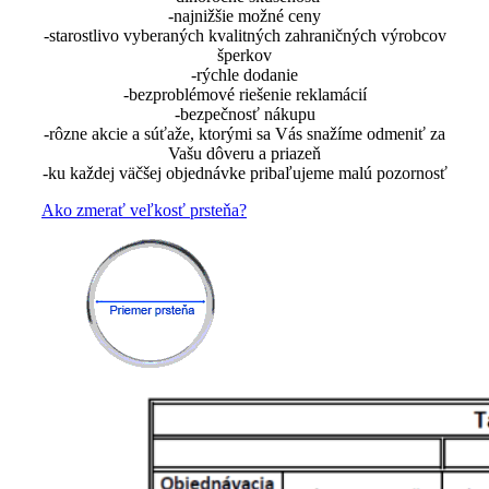
-najnižšie možné ceny
-starostlivo vyberaných kvalitných zahraničných výrobcov
šperkov
-rýchle dodanie
-bezproblémové riešenie reklamácií
-bezpečnosť nákupu
-rôzne akcie a súťaže, ktorými sa Vás snažíme odmeniť za
Vašu dôveru a priazeň
-ku každej väčšej objednávke pribaľujeme malú pozornosť
Ako zmerať veľkosť prsteňa?