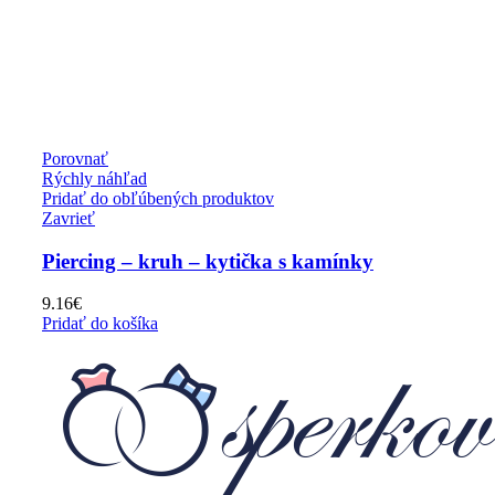
Porovnať
Rýchly náhľad
Pridať do obľúbených produktov
Zavrieť
Piercing – kruh – kytička s kamínky
9.16
€
Pridať do košíka