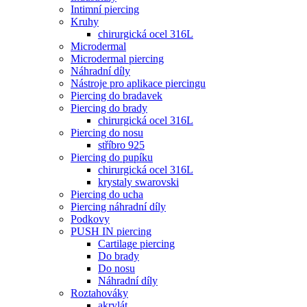
Intimní piercing
Kruhy
chirurgická ocel 316L
Microdermal
Microdermal piercing
Náhradní díly
Nástroje pro aplikace piercingu
Piercing do bradavek
Piercing do brady
chirurgická ocel 316L
Piercing do nosu
stříbro 925
Piercing do pupíku
chirurgická ocel 316L
krystaly swarovski
Piercing do ucha
Piercing náhradní díly
Podkovy
PUSH IN piercing
Cartilage piercing
Do brady
Do nosu
Náhradní díly
Roztahováky
akrylát