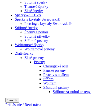
Stříbrné šperky
Titanové šperky
Zlaté šperky
Šperky – SLEVA
Šperky s krystaly Swarovski®
Piercing s krystaly Swarovski®
Stříbrné šperky
Šperky s perlou
Stříbrné přívěšky
Stříbrné prsteny
Wolframové šperky
Wolframové prsteny
Zlaté šperky
Zlaté prsteny
Prsteny
Chirurgická ocel
Pánské prsteny
Prsteny s opálem
Stříbro
Wolfram
Zásnubní prsteny
Stříbrné zásnubní prsteny
Search
Prihlásenie / Registrácia