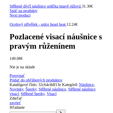
Stříbrné dívčí náušnice srdíčka tmavě růžová
31.30
€
Späť na produkty
Next product
Ocelový přívěšek - srdce heart beat
12.24
€
Pozlacené visací náušnice s
pravým růženínem
149.08
€
Nie je na sklade
Porovnať
Pridať do obľúbených produktov
Katalógové číslo:
32cb4c8df13e
Kategórií:
Náušnice
,
Novinky
,
Šperky
,
Stříbrné náušnice
,
Stříbrné náušnice
visací
,
Stříbrné šperky
,
Visací
Zdieľať
zavrieť
Hľadanie