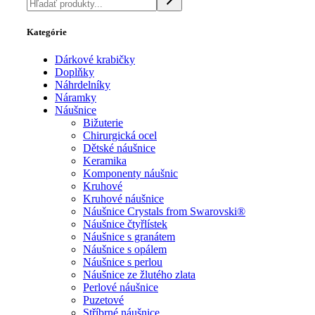
Kategórie
Dárkové krabičky
Doplňky
Náhrdelníky
Náramky
Náušnice
Bižuterie
Chirurgická ocel
Dětské náušnice
Keramika
Komponenty náušnic
Kruhové
Kruhové náušnice
Náušnice Crystals from Swarovski®
Náušnice čtyřlístek
Náušnice s granátem
Náušnice s opálem
Náušnice s perlou
Náušnice ze žlutého zlata
Perlové náušnice
Puzetové
Stříbrné náušnice