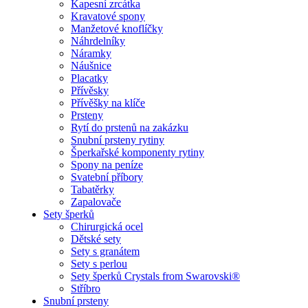
Kapesní zrcátka
Kravatové spony
Manžetové knoflíčky
Náhrdelníky
Náramky
Náušnice
Placatky
Přívěsky
Přívěšky na klíče
Prsteny
Rytí do prstenů na zakázku
Snubní prsteny rytiny
Šperkařské komponenty rytiny
Spony na peníze
Svatební příbory
Tabatěrky
Zapalovače
Sety šperků
Chirurgická ocel
Dětské sety
Sety s granátem
Sety s perlou
Sety šperků Crystals from Swarovski®
Stříbro
Snubní prsteny