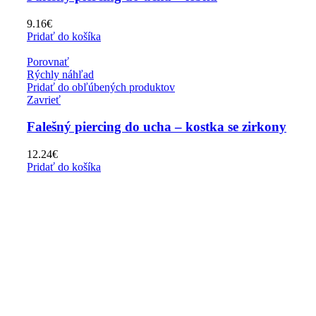
9.16
€
Pridať do košíka
Porovnať
Rýchly náhľad
Pridať do obľúbených produktov
Zavrieť
Falešný piercing do ucha – kostka se zirkony
12.24
€
Pridať do košíka