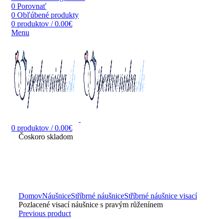
0
Porovnať
0
Obľúbené produkty
0
produktov
/
0.00
€
Menu
0
produktov
/
0.00
€
Čoskoro skladom
Zväčšiť obrázok
Domov
Náušnice
Stříbrné náušnice
Stříbrné náušnice visací
Pozlacené visací náušnice s pravým růženínem
Previous product