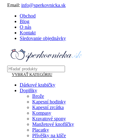
Email:
info@sperkovnicka.sk
Obchod
Blog
O nás
Kontakt
Sledovanie objednávky
VYBRAŤ KATEGÓRIU
Dárkové krabičky
Doplňky
Brože
Kapesní hodinky
Kapesní zrcátka
Kompasy
Kravatové spony
Manžetové knoflíčky
Placatky
Přívěšky na klíče