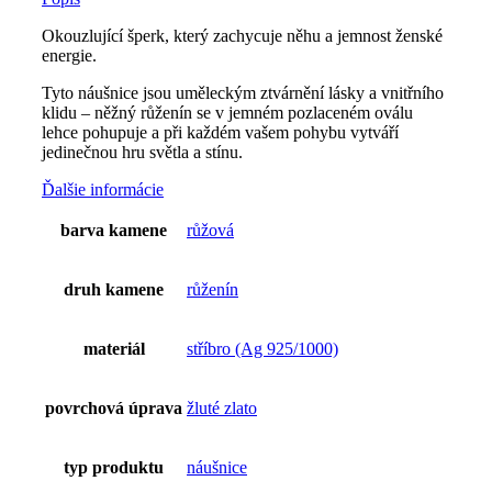
Okouzlující šperk, který zachycuje něhu a jemnost ženské
energie.
Tyto náušnice jsou uměleckým ztvárnění lásky a vnitřního
klidu – něžný růženín se v jemném pozlaceném oválu
lehce pohupuje a při každém vašem pohybu vytváří
jedinečnou hru světla a stínu.
Ďalšie informácie
barva kamene
růžová
druh kamene
růženín
materiál
stříbro (Ag 925/1000)
povrchová úprava
žluté zlato
typ produktu
náušnice