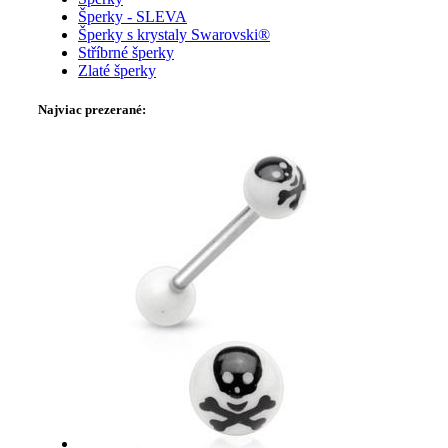
Šperky - SLEVA
Šperky s krystaly Swarovski®
Stříbrné šperky
Zlaté šperky
Najviac prezerané: