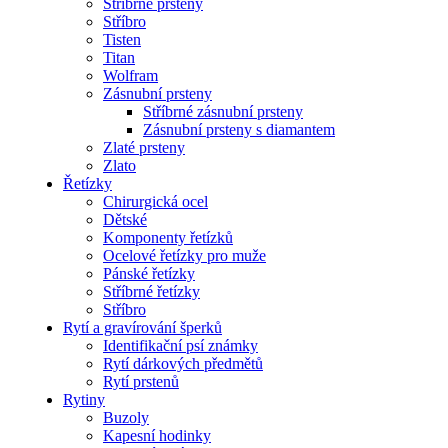
Stříbrné prsteny
Stříbro
Tisten
Titan
Wolfram
Zásnubní prsteny
Stříbrné zásnubní prsteny
Zásnubní prsteny s diamantem
Zlaté prsteny
Zlato
Řetízky
Chirurgická ocel
Dětské
Komponenty řetízků
Ocelové řetízky pro muže
Pánské řetízky
Stříbrné řetízky
Stříbro
Rytí a gravírování šperků
Identifikační psí známky
Rytí dárkových předmětů
Rytí prstenů
Rytiny
Buzoly
Kapesní hodinky