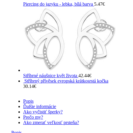
Piercing do jazyku - lebka, bílá barva
5.47
€
Stříbrné náušnice květ života
42.44
€
Stříbrný přívěsek evropská krátkosrstá kočka
30.14
€
Popis
Ďalšie informácie
Ako vyčistiť šperky?
Prečo my?
Ako zmerať veľkosť prsteňa?
Popis