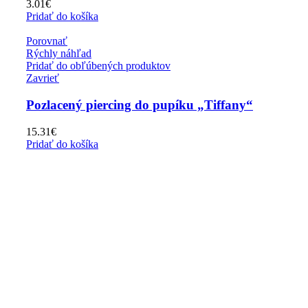
3.01
€
Pridať do košíka
Porovnať
Rýchly náhľad
Pridať do obľúbených produktov
Zavrieť
Pozlacený piercing do pupíku „Tiffany“
15.31
€
Pridať do košíka