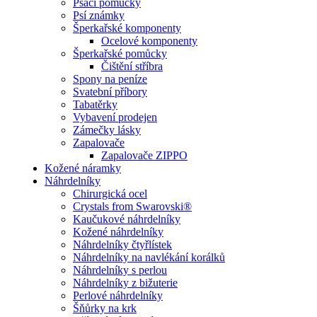
Psací pomůcky
Psí známky
Šperkařské komponenty
Ocelové komponenty
Šperkařské pomůcky
Čištění stříbra
Spony na peníze
Svatební příbory
Tabatěrky
Vybavení prodejen
Zámečky lásky
Zapalovače
Zapalovače ZIPPO
Kožené náramky
Náhrdelníky
Chirurgická ocel
Crystals from Swarovski®
Kaučukové náhrdelníky
Kožené náhrdelníky
Náhrdelníky čtyřlístek
Náhrdelníky na navlékání korálků
Náhrdelníky s perlou
Náhrdelníky z bižuterie
Perlové náhrdelníky
Šňůrky na krk