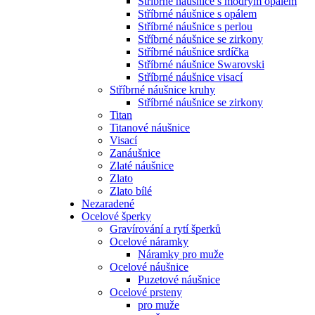
Stříbrné náušnice s modrým opálem
Stříbrné náušnice s opálem
Stříbrné náušnice s perlou
Stříbrné náušnice se zirkony
Stříbrné náušnice srdíčka
Stříbrné náušnice Swarovski
Stříbrné náušnice visací
Stříbrné náušnice kruhy
Stříbrné náušnice se zirkony
Titan
Titanové náušnice
Visací
Zanáušnice
Zlaté náušnice
Zlato
Zlato bílé
Nezaradené
Ocelové šperky
Gravírování a rytí šperků
Ocelové náramky
Náramky pro muže
Ocelové náušnice
Puzetové náušnice
Ocelové prsteny
pro muže