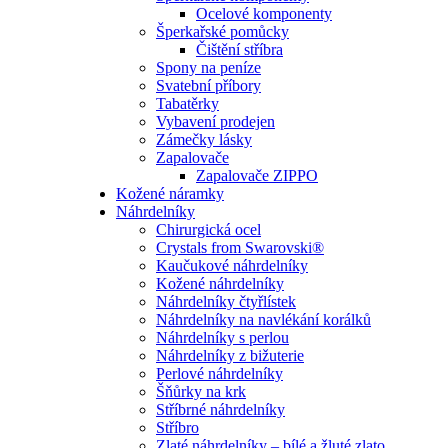
Ocelové komponenty
Šperkařské pomůcky
Čištění stříbra
Spony na peníze
Svatební příbory
Tabatěrky
Vybavení prodejen
Zámečky lásky
Zapalovače
Zapalovače ZIPPO
Kožené náramky
Náhrdelníky
Chirurgická ocel
Crystals from Swarovski®
Kaučukové náhrdelníky
Kožené náhrdelníky
Náhrdelníky čtyřlístek
Náhrdelníky na navlékání korálků
Náhrdelníky s perlou
Náhrdelníky z bižuterie
Perlové náhrdelníky
Šňůrky na krk
Stříbrné náhrdelníky
Stříbro
Zlaté náhrdelníky – bílé a žluté zlato