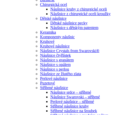
Chirurgická ocel
Náušnice kruhy z chirurgické oceli
Náušnice z chirurgické oceli kroužky
Dětské náušnice
Dětské náušnice pecky
Náušnice s dětským patentem
Keramika
Komponenty náušnic
Kruhové
Kruhové náušnice
Náušnice Crystals from Swarovski®
Náušnice čtyřlístek
Náušnice s granátem
Náušnice s opálem
Náušnice s perlou
Náušnice ze žlutého zlata
Perlové náušnice
Puzetové
Stříbrné náušnice
Náušnice srdce – stříbrné
Náušnice Swarovski – stříbrné
Perlové náušnice – stříbrné
Stříbrné náušnice kruhy
Stříbrné náušnice na šroubek