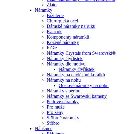
Zlato
Náramky
Bižuterie
Chirurgická ocel
Dámské náramky na ruku
Kaučuk
Komponenty náramků
Kožené náramky
Kůže
Náramky Crystals from Swarovski®
Náramky čtyřlístek
Náramky dle motivu
Náramky čtyřlístek
Náramky na navlékání korálků
Náramky na nohu
Ocelové náramky na nohu
Náramky s perlou
Náramky se Swarovski kameny
Perlové náramky
Pro muže
Pro ženy
Stříbrné náramky
Stříbro
Náušnice
Bižuterie