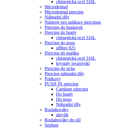
chirurgická ocel 316L
Microdermal
Microdermal piercing
Náhradní díly
Nástroje pro aplikace piercingu
Piercing do bradavek
Piercing do brady
chirurgická ocel 316L
Piercing do nosu
stříbro 925
Piercing do pupíku
chirurgická ocel 316L
krystaly swarovski
Piercing do ucha
Piercing náhradní díly
Podkovy
PUSH IN piercing
Cartilage piercing
Do brady
Do nosu
Náhradní díly
Roztahováky
akrylát
Roztahováky do uší
Septum