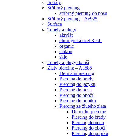
Spirály
Stříbrný piercing
stříbrný piercing do nosu
Stříbrný piercing – Ag925
Surface
Tunely a plugy
akrylát
chirurgická ocel 316L
organic
silikon
sklo
Tunely a plugy do uší
Zlatý piercing – Au585
Dermální piercing
Piercing do brady
Piercing do jazyku
Piercing do nosu
Piercing do obočí
Piercing do pupíku
Piercing ze žlutého zlata
Dermální piercing
Piercing do brady
Piercing do nosu
Piercing do obočí
Piercing do pupíku