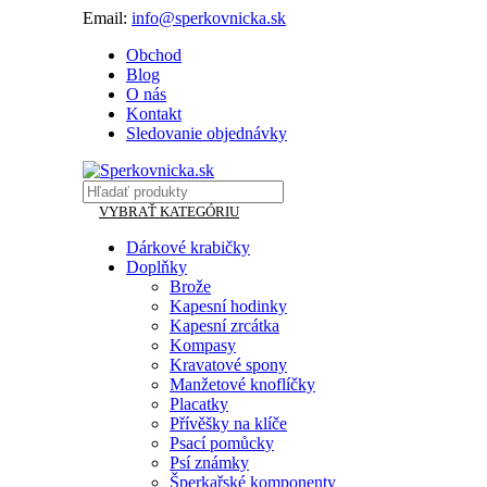
Email:
info@sperkovnicka.sk
Obchod
Blog
O nás
Kontakt
Sledovanie objednávky
VYBRAŤ KATEGÓRIU
Dárkové krabičky
Doplňky
Brože
Kapesní hodinky
Kapesní zrcátka
Kompasy
Kravatové spony
Manžetové knoflíčky
Placatky
Přívěšky na klíče
Psací pomůcky
Psí známky
Šperkařské komponenty