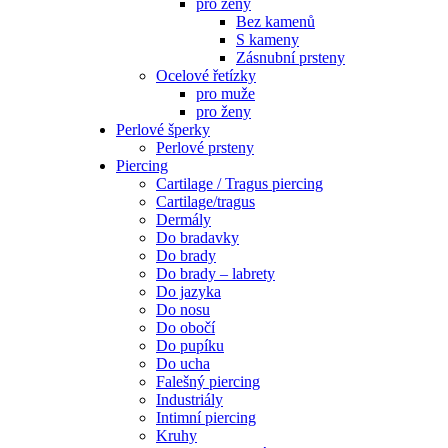
pro ženy
Bez kamenů
S kameny
Zásnubní prsteny
Ocelové řetízky
pro muže
pro ženy
Perlové šperky
Perlové prsteny
Piercing
Cartilage / Tragus piercing
Cartilage/tragus
Dermály
Do bradavky
Do brady
Do brady – labrety
Do jazyka
Do nosu
Do obočí
Do pupíku
Do ucha
Falešný piercing
Industriály
Intimní piercing
Kruhy