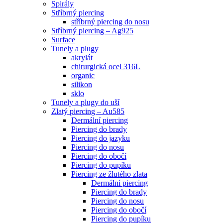
Spirály
Stříbrný piercing
stříbrný piercing do nosu
Stříbrný piercing – Ag925
Surface
Tunely a plugy
akrylát
chirurgická ocel 316L
organic
silikon
sklo
Tunely a plugy do uší
Zlatý piercing – Au585
Dermální piercing
Piercing do brady
Piercing do jazyku
Piercing do nosu
Piercing do obočí
Piercing do pupíku
Piercing ze žlutého zlata
Dermální piercing
Piercing do brady
Piercing do nosu
Piercing do obočí
Piercing do pupíku