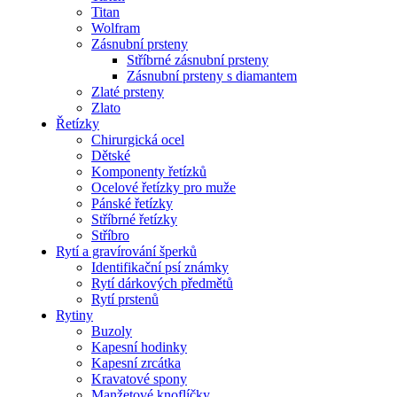
Titan
Wolfram
Zásnubní prsteny
Stříbrné zásnubní prsteny
Zásnubní prsteny s diamantem
Zlaté prsteny
Zlato
Řetízky
Chirurgická ocel
Dětské
Komponenty řetízků
Ocelové řetízky pro muže
Pánské řetízky
Stříbrné řetízky
Stříbro
Rytí a gravírování šperků
Identifikační psí známky
Rytí dárkových předmětů
Rytí prstenů
Rytiny
Buzoly
Kapesní hodinky
Kapesní zrcátka
Kravatové spony
Manžetové knoflíčky