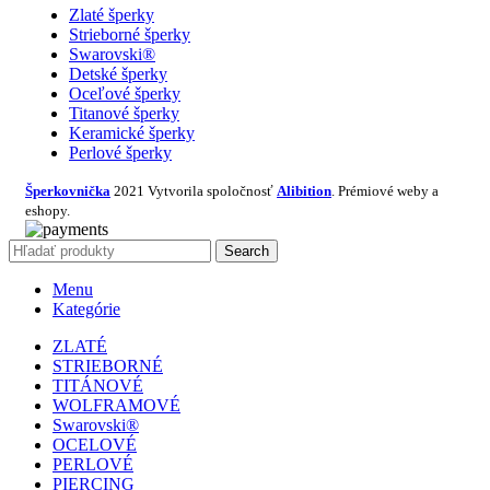
Zlaté šperky
Strieborné šperky
Swarovski®
Detské šperky
Oceľové šperky
Titanové šperky
Keramické šperky
Perlové šperky
Šperkovnička
2021 Vytvorila spoločnosť
Alibition
. Prémiové weby a
eshopy.
Search
Menu
Kategórie
ZLATÉ
STRIEBORNÉ
TITÁNOVÉ
WOLFRAMOVÉ
Swarovski®
OCELOVÉ
PERLOVÉ
PIERCING