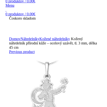
0
produktov
/
0.00
€
Menu
0
produktov
/
0.00
€
Čoskoro skladom
Zväčšiť obrázok
Domov
Náhrdelníky
Kožené náhrdelníky
Kožený
náhrdelník přírodní kůže – ocelový uzávěr, tl. 3 mm, délka
45 cm
Previous product