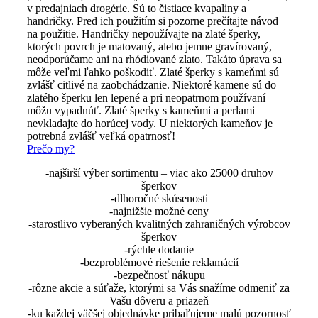
v predajniach drogérie. Sú to čistiace kvapaliny a
handričky. Pred ich použitím si pozorne prečítajte návod
na použitie. Handričky nepoužívajte na zlaté šperky,
ktorých povrch je matovaný, alebo jemne gravírovaný,
neodporúčame ani na rhódiované zlato. Takáto úprava sa
môže veľmi ľahko poškodiť. Zlaté šperky s kameňmi sú
zvlášť citlivé na zaobchádzanie. Niektoré kamene sú do
zlatého šperku len lepené a pri neopatrnom používaní
môžu vypadnúť. Zlaté šperky s kameňmi a perlami
nevkladajte do horúcej vody. U niektorých kameňov je
potrebná zvlášť veľká opatrnosť!
Prečo my?
-najširší výber sortimentu – viac ako 25000 druhov
šperkov
-dlhoročné skúsenosti
-najnižšie možné ceny
-starostlivo vyberaných kvalitných zahraničných výrobcov
šperkov
-rýchle dodanie
-bezproblémové riešenie reklamácií
-bezpečnosť nákupu
-rôzne akcie a súťaže, ktorými sa Vás snažíme odmeniť za
Vašu dôveru a priazeň
-ku každej väčšej objednávke pribaľujeme malú pozornosť