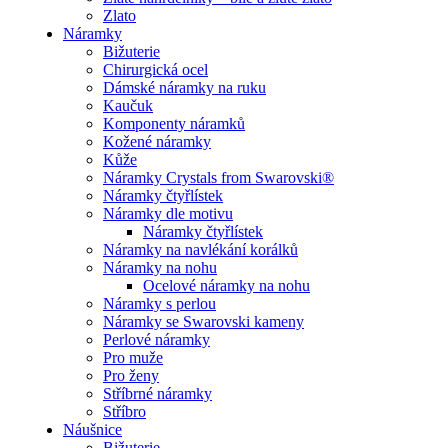
Zlato
Náramky
Bižuterie
Chirurgická ocel
Dámské náramky na ruku
Kaučuk
Komponenty náramků
Kožené náramky
Kůže
Náramky Crystals from Swarovski®
Náramky čtyřlístek
Náramky dle motivu
Náramky čtyřlístek
Náramky na navlékání korálků
Náramky na nohu
Ocelové náramky na nohu
Náramky s perlou
Náramky se Swarovski kameny
Perlové náramky
Pro muže
Pro ženy
Stříbrné náramky
Stříbro
Náušnice
Bižuterie