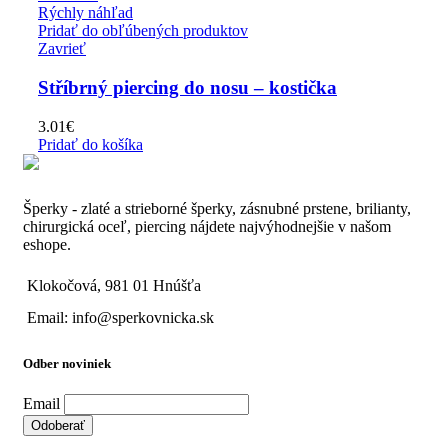
Rýchly náhľad
Pridať do obľúbených produktov
Zavrieť
Stříbrný piercing do nosu – kostička
3.01
€
Pridať do košíka
Šperky - zlaté a strieborné šperky, zásnubné prstene, brilianty,
chirurgická oceľ, piercing nájdete najvýhodnejšie v našom
eshope.
Klokočová, 981 01 Hnúšťa
Email: info@sperkovnicka.sk
Odber noviniek
Email