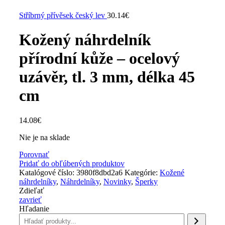
Stříbrný přívěsek český lev
30.14
€
Kožený náhrdelník
přírodní kůže – ocelový
uzávěr, tl. 3 mm, délka 45
cm
14.08
€
Nie je na sklade
Porovnať
Pridať do obľúbených produktov
Katalógové číslo:
3980f8dbd2a6
Kategórie:
Kožené
náhrdelníky
,
Náhrdelníky
,
Novinky
,
Šperky
Zdieľať
zavrieť
Hľadanie