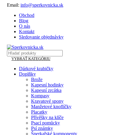
Email:
info@sperkovnicka.sk
Obchod
Blog
O nás
Kontakt
Sledovanie objednávky
VYBRAŤ KATEGÓRIU
Dárkové krabičky
Doplňky
Brože
Kapesní hodinky
Kapesní zrcátka
Kompasy
Kravatové spony
Manžetové knoflíčky
Placatky
Přívěšky na klíče
Psací pomůcky
Psí známky
Šperkařské komponenty