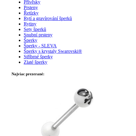
Přívěsky
Prsteny
Řetízky
Rytí a gravírování šperků
Rytiny
Sety šperků
Snubní prsteny
Šperky
Šperky - SLEVA
Šperky s krystaly Swarovski®
Stříbrné šperky
Zlaté šperky
Najviac prezerané: