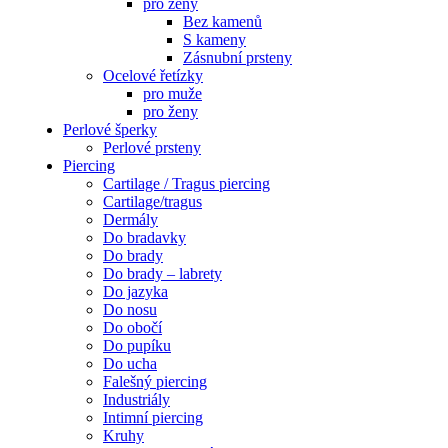
pro ženy
Bez kamenů
S kameny
Zásnubní prsteny
Ocelové řetízky
pro muže
pro ženy
Perlové šperky
Perlové prsteny
Piercing
Cartilage / Tragus piercing
Cartilage/tragus
Dermály
Do bradavky
Do brady
Do brady – labrety
Do jazyka
Do nosu
Do obočí
Do pupíku
Do ucha
Falešný piercing
Industriály
Intimní piercing
Kruhy