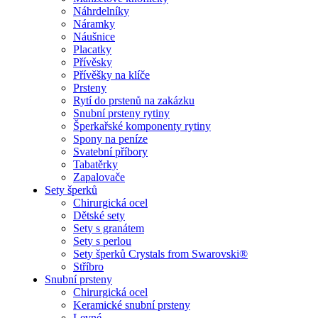
Náhrdelníky
Náramky
Náušnice
Placatky
Přívěsky
Přívěšky na klíče
Prsteny
Rytí do prstenů na zakázku
Snubní prsteny rytiny
Šperkařské komponenty rytiny
Spony na peníze
Svatební příbory
Tabatěrky
Zapalovače
Sety šperků
Chirurgická ocel
Dětské sety
Sety s granátem
Sety s perlou
Sety šperků Crystals from Swarovski®
Stříbro
Snubní prsteny
Chirurgická ocel
Keramické snubní prsteny
Levné