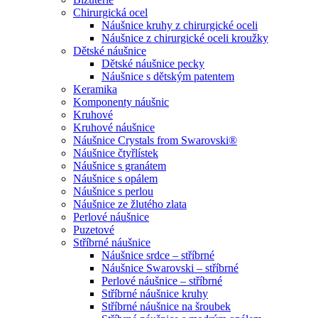
Chirurgická ocel
Náušnice kruhy z chirurgické oceli
Náušnice z chirurgické oceli kroužky
Dětské náušnice
Dětské náušnice pecky
Náušnice s dětským patentem
Keramika
Komponenty náušnic
Kruhové
Kruhové náušnice
Náušnice Crystals from Swarovski®
Náušnice čtyřlístek
Náušnice s granátem
Náušnice s opálem
Náušnice s perlou
Náušnice ze žlutého zlata
Perlové náušnice
Puzetové
Stříbrné náušnice
Náušnice srdce – stříbrné
Náušnice Swarovski – stříbrné
Perlové náušnice – stříbrné
Stříbrné náušnice kruhy
Stříbrné náušnice na šroubek