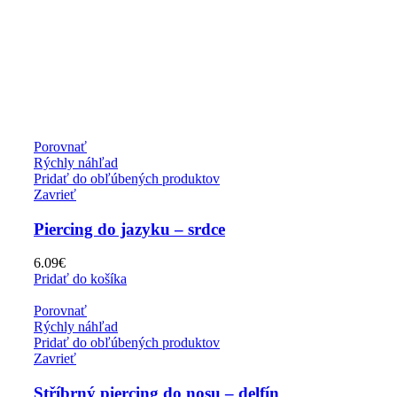
Porovnať
Rýchly náhľad
Pridať do obľúbených produktov
Zavrieť
Piercing do jazyku – srdce
6.09
€
Pridať do košíka
Porovnať
Rýchly náhľad
Pridať do obľúbených produktov
Zavrieť
Stříbrný piercing do nosu – delfín