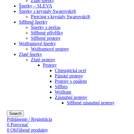
Zlaté šperky
Šperky – SLEVA
Šperky s krystaly Swarovski®
Piercing s krystaly Swarovski®
Stříbrné šperky
Šperky s perlou
Stříbrné přívěšky
Stříbrné prsteny
Wolframové šperky
Wolframové prsteny
Zlaté šperky
Zlaté prsteny
Prsteny
Chirurgická ocel
Pánské prsteny
Prsteny s opálem
Stříbro
Wolfram
Zásnubní prsteny
Stříbrné zásnubní prsteny
Search
Prihlásenie / Registrácia
0
Porovnať
0
Obľúbené produkty