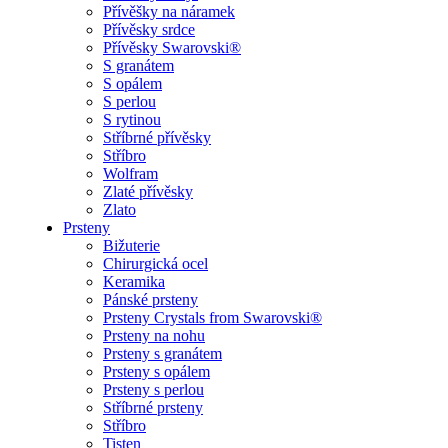
Přívěšky na náramek
Přívěsky srdce
Přívěsky Swarovski®
S granátem
S opálem
S perlou
S rytinou
Stříbrné přívěsky
Stříbro
Wolfram
Zlaté přívěsky
Zlato
Prsteny
Bižuterie
Chirurgická ocel
Keramika
Pánské prsteny
Prsteny Crystals from Swarovski®
Prsteny na nohu
Prsteny s granátem
Prsteny s opálem
Prsteny s perlou
Stříbrné prsteny
Stříbro
Tisten