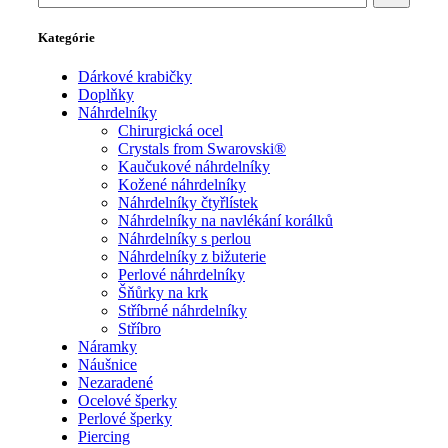
Kategórie
Dárkové krabičky
Doplňky
Náhrdelníky
Chirurgická ocel
Crystals from Swarovski®
Kaučukové náhrdelníky
Kožené náhrdelníky
Náhrdelníky čtyřlístek
Náhrdelníky na navlékání korálků
Náhrdelníky s perlou
Náhrdelníky z bižuterie
Perlové náhrdelníky
Šňůrky na krk
Stříbrné náhrdelníky
Stříbro
Náramky
Náušnice
Nezaradené
Ocelové šperky
Perlové šperky
Piercing