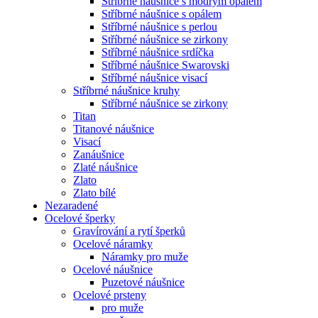
Stříbrné náušnice s modrým opálem
Stříbrné náušnice s opálem
Stříbrné náušnice s perlou
Stříbrné náušnice se zirkony
Stříbrné náušnice srdíčka
Stříbrné náušnice Swarovski
Stříbrné náušnice visací
Stříbrné náušnice kruhy
Stříbrné náušnice se zirkony
Titan
Titanové náušnice
Visací
Zanáušnice
Zlaté náušnice
Zlato
Zlato bílé
Nezaradené
Ocelové šperky
Gravírování a rytí šperků
Ocelové náramky
Náramky pro muže
Ocelové náušnice
Puzetové náušnice
Ocelové prsteny
pro muže