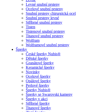
Levné snubní prsteny
Ocelové snubní prsteny
Snubní prsteny chirurgická ocel
Snubní prsteny levné
Stříbrné snubní prsteny
Tisten
Tistenové snubní prsteny
Titanové snubní prsteny
Wolfram
Wolframové snubní prsteny
Šperky
České šperky Nubis®
Dětské šperky
Granátové šperky
Keramické šperky
Novinky
Ocelové šperky
Opálové šperky
Perlové šperky
Šperky Nubis®
Šperky se Swarovski kameny
Šperky v akci
Stříbrné šperky
Titanové šperky