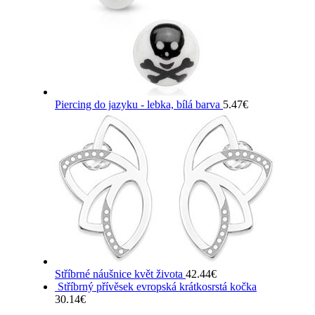
Piercing do jazyku - lebka, bílá barva
5.47
€
Stříbrné náušnice květ života
42.44
€
Stříbrný přívěsek evropská krátkosrstá kočka
30.14
€