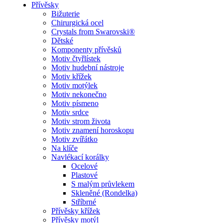
Přívěsky
Bižuterie
Chirurgická ocel
Crystals from Swarovski®
Dětské
Komponenty přívěsků
Motiv čtyřlístek
Motiv hudební nástroje
Motiv křížek
Motiv motýlek
Motiv nekonečno
Motiv písmeno
Motiv srdce
Motiv strom života
Motiv znamení horoskopu
Motiv zvířátko
Na klíče
Navlékací korálky
Ocelové
Plastové
S malým průvlekem
Skleněné (Rondelka)
Stříbrné
Přívěsky křížek
Přívěsky motýl