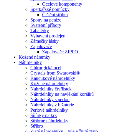
Ocelové komponenty
Šperkařské pomůcky
Čištění stříbra
Spony na peníze
Svatební příbory
Tabatěrky
Vybavení prodejen
Zámečky lásky
Zapalovače
Zapalovače ZIPPO
Kožené náramky
Náhrdelníky
Chirurgická ocel
Crystals from Swarovski®
Kaučukové náhrdelníky
Kožené náhrdelníky
Náhrdelníky čtyřlístek
Náhrdelníky na navlékání korálků
Náhrdelníky s perlou
Náhrdelníky z bižuterie
Perlové náhrdelníky
Šňůrky na krk
Stříbrné náhrdelníky
Stříbro
Zlaté náhrdelníky – bílé a žluté zlato