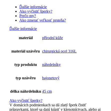
Ďalšie informácie
Ako vyčistiť šperky?
Prečo my?
Ako zmerať veľkosť prsteňa?
Ďalšie informácie
materiál
přírodní kůže
materiál uzávěru
chirurgická ocel 316L
typ produktu
náhrdelníky
typ uzávěru
bajonetový
délka náhrdelníku
45 cm
Ako vyčistiť šperky?
V domácich podmienkach sa dá zlatý šperk čistiť
prípravkami, ktoré sa dajú kúpiť v klenotníctvach, alebo aj