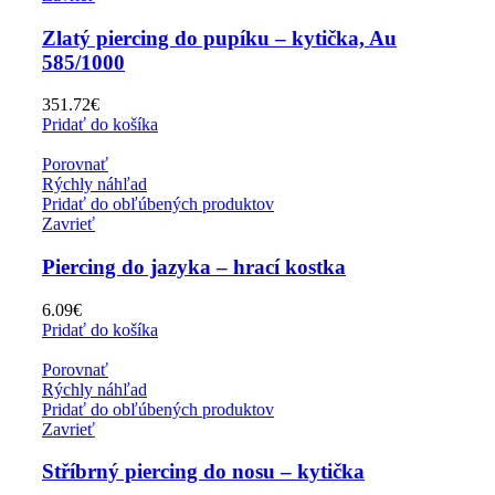
Zlatý piercing do pupíku – kytička, Au
585/1000
351.72
€
Pridať do košíka
Porovnať
Rýchly náhľad
Pridať do obľúbených produktov
Zavrieť
Piercing do jazyka – hrací kostka
6.09
€
Pridať do košíka
Porovnať
Rýchly náhľad
Pridať do obľúbených produktov
Zavrieť
Stříbrný piercing do nosu – kytička