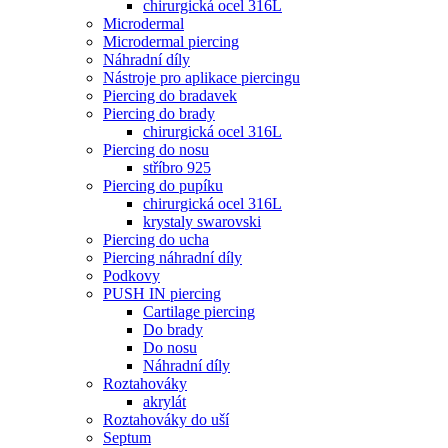
chirurgická ocel 316L
Microdermal
Microdermal piercing
Náhradní díly
Nástroje pro aplikace piercingu
Piercing do bradavek
Piercing do brady
chirurgická ocel 316L
Piercing do nosu
stříbro 925
Piercing do pupíku
chirurgická ocel 316L
krystaly swarovski
Piercing do ucha
Piercing náhradní díly
Podkovy
PUSH IN piercing
Cartilage piercing
Do brady
Do nosu
Náhradní díly
Roztahováky
akrylát
Roztahováky do uší
Septum